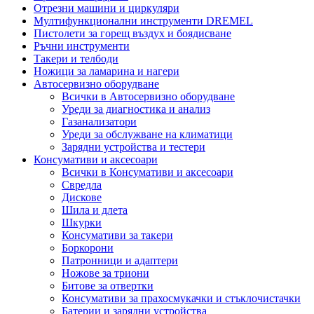
Отрезни машини и циркуляри
Мултифункционални инструменти DREMEL
Пистолети за горещ въздух и боядисване
Ръчни инструменти
Такери и телбоди
Ножици за ламарина и нагери
Автосервизно оборудване
Всички в Автосервизно оборудване
Уреди за диагностика и анализ
Газанализатори
Уреди за обслужване на климатици
Зарядни устройства и тестери
Консумативи и аксесоари
Всички в Консумативи и аксесоари
Свредла
Дискове
Шила и длета
Шкурки
Консумативи за такери
Боркорони
Патронници и адаптери
Ножове за триони
Битове за отвертки
Консумативи за прахосмукачки и стъклочистачки
Батерии и зарядни устройства