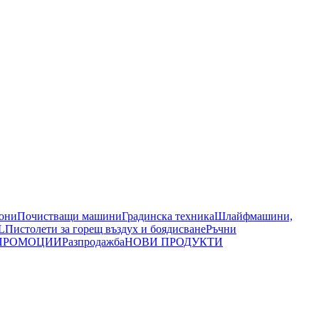
иони
Почистващи машини
Градинска техника
Шлайфмашини,
L
Пистолети за горещ въздух и боядисване
Ръчни
ПРОМОЦИИ
Разпродажба
НОВИ ПРОДУКТИ