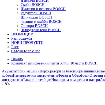
Държачи BOSCH
Скоби BOSCH
Шалтери и реверси BOSCH
Редуктори BOSCH
Шпиндели BOSCH
Фланци и шайби BOSCH
Статори BOSCH
Четкодържатели BOSCH
ПРОМОЦИИ
Разпродажба
НОВИ ПРОДУКТИ
Блог
Свържете се с нас
Начало
Комплект шлифовъчни ленти X440, 10 части BOSCH
Акумулаторни машини
Перфоратори за бетон
Бормашини
Кърта
хобели
Измервателни инструменти
Фрези и Оберфрези
Отрезни 
инструменти
Такери и телбоди
Ножици за ламарина и нагери
Ав
-18%