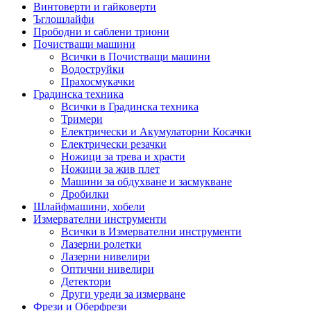
Винтоверти и гайковерти
Ъглошлайфи
Прободни и саблени триони
Почистващи машини
Всички в Почистващи машини
Водоструйки
Прахосмукачки
Градинска техника
Всички в Градинска техника
Тримери
Електрически и Акумулаторни Косачки
Електрически резачки
Ножици за трева и храсти
Ножици за жив плет
Машини за обдухване и засмукване
Дробилки
Шлайфмашини, хобели
Измервателни инструменти
Всички в Измервателни инструменти
Лазерни ролетки
Лазерни нивелири
Оптични нивелири
Детектори
Други уреди за измерване
Фрези и Оберфрези