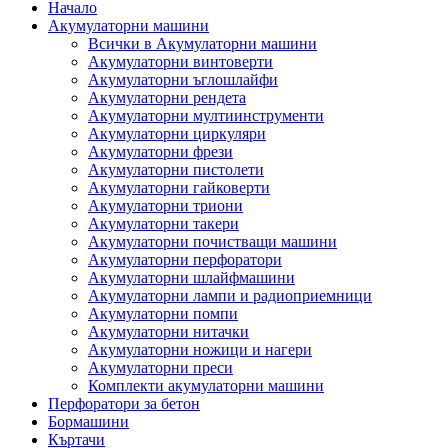
Начало
Акумулаторни машини
Всички в Акумулаторни машини
Акумулаторни винтоверти
Акумулаторни ъглошлайфи
Акумулаторни рендета
Акумулаторни мултиинструменти
Акумулаторни циркуляри
Акумулаторни фрези
Акумулаторни пистолети
Акумулаторни гайковерти
Акумулаторни триони
Акумулаторни такери
Акумулаторни почистващи машини
Акумулаторни перфоратори
Акумулаторни шлайфмашини
Акумулаторни лампи и радиоприемници
Акумулаторни помпи
Акумулаторни нитачки
Акумулаторни ножици и нагери
Акумулаторни преси
Комплекти акумулаторни машини
Перфоратори за бетон
Бормашини
Къртачи