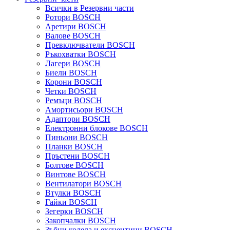
Всички в Резервни части
Ротори BOSCH
Аретири BOSCH
Валове BOSCH
Превключватели BOSCH
Ръкохватки BOSCH
Лагери BOSCH
Биели BOSCH
Корони BOSCH
Четки BOSCH
Ремъци BOSCH
Амортисьори BOSCH
Адаптори BOSCH
Електронни блокове BOSCH
Пиньони BOSCH
Планки BOSCH
Пръстени BOSCH
Болтове BOSCH
Винтове BOSCH
Вентилатори BOSCH
Втулки BOSCH
Гайки BOSCH
Зегерки BOSCH
Закопчалки BOSCH
Зъбни колела и ексцентици BOSCH