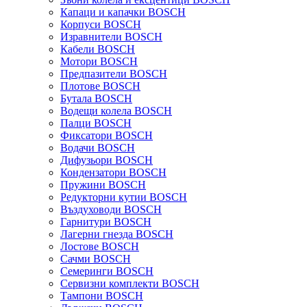
Капаци и капачки BOSCH
Корпуси BOSCH
Изравнители BOSCH
Кабели BOSCH
Мотори BOSCH
Предпазители BOSCH
Плотове BOSCH
Бутала BOSCH
Водещи колела BOSCH
Палци BOSCH
Фиксатори BOSCH
Водачи BOSCH
Дифузьори BOSCH
Кондензатори BOSCH
Пружини BOSCH
Редукторни кутии BOSCH
Въздуховоди BOSCH
Гарнитури BOSCH
Лагерни гнезда BOSCH
Лостове BOSCH
Сачми BOSCH
Семеринги BOSCH
Сервизни комплекти BOSCH
Тампони BOSCH