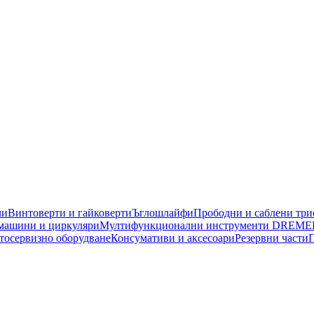
чи
Винтоверти и гайковерти
Ъглошлайфи
Прободни и саблени тр
машини и циркуляри
Мултифункционални инструменти DREME
тосервизно оборудване
Консумативи и аксесоари
Резервни части