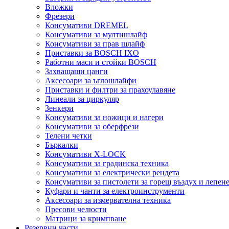
Вложки
Фрезери
Консумативи DREMEL
Консумативи за мултишлайф
Консумативи за прав шлайф
Приставки за BOSCH IXO
Работни маси и стойки BOSCH
Захващащи цанги
Аксесоари за ъглошлайфи
Приставки и филтри за прахоулавяне
Линеали за циркуляр
Зенкери
Консумативи за ножици и нагери
Консумативи за оберфрези
Телени четки
Бъркалки
Консумативи X-LOCK
Консумативи за градинска техника
Консумативи за електрически рендета
Консумативи за пистолети за горещ въздух и лепен
Куфари и чанти за електроинструменти
Аксесоари за измервателна техника
Пресови челюсти
Матрици за кримпване
Резервни части