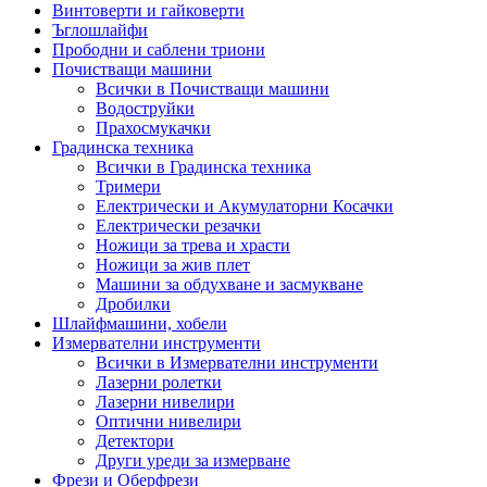
Винтоверти и гайковерти
Ъглошлайфи
Прободни и саблени триони
Почистващи машини
Всички в Почистващи машини
Водоструйки
Прахосмукачки
Градинска техника
Всички в Градинска техника
Тримери
Електрически и Акумулаторни Косачки
Електрически резачки
Ножици за трева и храсти
Ножици за жив плет
Машини за обдухване и засмукване
Дробилки
Шлайфмашини, хобели
Измервателни инструменти
Всички в Измервателни инструменти
Лазерни ролетки
Лазерни нивелири
Оптични нивелири
Детектори
Други уреди за измерване
Фрези и Оберфрези