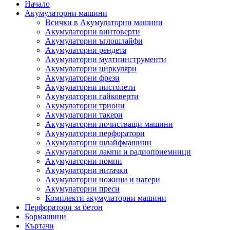
Начало
Акумулаторни машини
Всички в Акумулаторни машини
Акумулаторни винтоверти
Акумулаторни ъглошлайфи
Акумулаторни рендета
Акумулаторни мултиинструменти
Акумулаторни циркуляри
Акумулаторни фрези
Акумулаторни пистолети
Акумулаторни гайковерти
Акумулаторни триони
Акумулаторни такери
Акумулаторни почистващи машини
Акумулаторни перфоратори
Акумулаторни шлайфмашини
Акумулаторни лампи и радиоприемници
Акумулаторни помпи
Акумулаторни нитачки
Акумулаторни ножици и нагери
Акумулаторни преси
Комплекти акумулаторни машини
Перфоратори за бетон
Бормашини
Къртачи