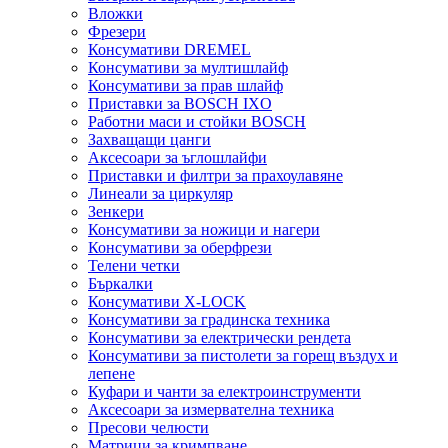
Вложки
Фрезери
Консумативи DREMEL
Консумативи за мултишлайф
Консумативи за прав шлайф
Приставки за BOSCH IXO
Работни маси и стойки BOSCH
Захващащи цанги
Аксесоари за ъглошлайфи
Приставки и филтри за прахоулавяне
Линеали за циркуляр
Зенкери
Консумативи за ножици и нагери
Консумативи за оберфрези
Телени четки
Бъркалки
Консумативи X-LOCK
Консумативи за градинска техника
Консумативи за електрически рендета
Консумативи за пистолети за горещ въздух и
лепене
Куфари и чанти за електроинструменти
Аксесоари за измервателна техника
Пресови челюсти
Матрици за кримпване