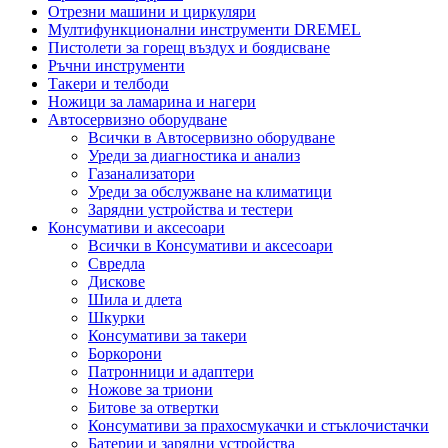
Отрезни машини и циркуляри
Мултифункционални инструменти DREMEL
Пистолети за горещ въздух и боядисване
Ръчни инструменти
Такери и телбоди
Ножици за ламарина и нагери
Автосервизно оборудване
Всички в Автосервизно оборудване
Уреди за диагностика и анализ
Газанализатори
Уреди за обслужване на климатици
Зарядни устройства и тестери
Консумативи и аксесоари
Всички в Консумативи и аксесоари
Свредла
Дискове
Шила и длета
Шкурки
Консумативи за такери
Боркорони
Патронници и адаптери
Ножове за триони
Битове за отвертки
Консумативи за прахосмукачки и стъклочистачки
Батерии и зарядни устройства