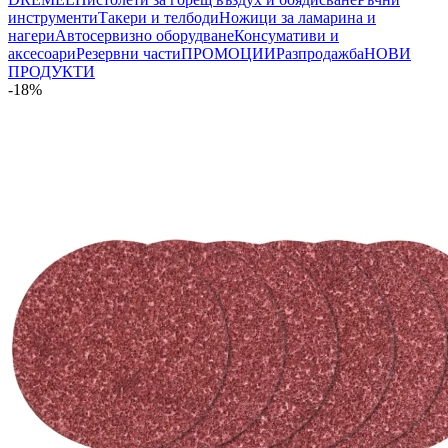
инструменти
Такери и телбоди
Ножици за ламарина и
нагери
Автосервизно оборудване
Консумативи и
аксесоари
Резервни части
ПРОМОЦИИ
Разпродажба
НОВИ
ПРОДУКТИ
-18%