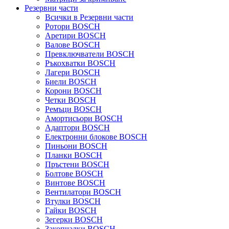
Резервни части
Всички в Резервни части
Ротори BOSCH
Аретири BOSCH
Валове BOSCH
Превключватели BOSCH
Ръкохватки BOSCH
Лагери BOSCH
Биели BOSCH
Корони BOSCH
Четки BOSCH
Ремъци BOSCH
Амортисьори BOSCH
Адаптори BOSCH
Електронни блокове BOSCH
Пиньони BOSCH
Планки BOSCH
Пръстени BOSCH
Болтове BOSCH
Винтове BOSCH
Вентилатори BOSCH
Втулки BOSCH
Гайки BOSCH
Зегерки BOSCH
Закопчалки BOSCH