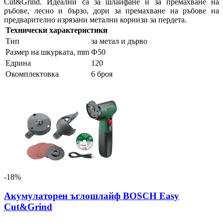
Cut&Grind. Идеални са за шлайфане и за премахване на
ръбове, лесно и бързо, дори за премахване на ръбове на
предварително изрязани метални корнизи за пердета.
Технически характеристики
Тип
за метал и дърво
Размер на шкурката, mm
Ф50
Едрина
120
Окомплектовка
6 броя
-18%
Акумулаторен ъглошлайф BOSCH Easy
Cut&Grind