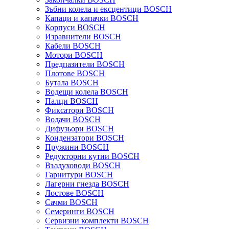
Зъбни колела и ексцентици BOSCH
Капаци и капачки BOSCH
Корпуси BOSCH
Изравнители BOSCH
Кабели BOSCH
Мотори BOSCH
Предпазители BOSCH
Плотове BOSCH
Бутала BOSCH
Водещи колела BOSCH
Палци BOSCH
Фиксатори BOSCH
Водачи BOSCH
Дифузьори BOSCH
Кондензатори BOSCH
Пружини BOSCH
Редукторни кутии BOSCH
Въздуховоди BOSCH
Гарнитури BOSCH
Лагерни гнезда BOSCH
Лостове BOSCH
Сачми BOSCH
Семеринги BOSCH
Сервизни комплекти BOSCH