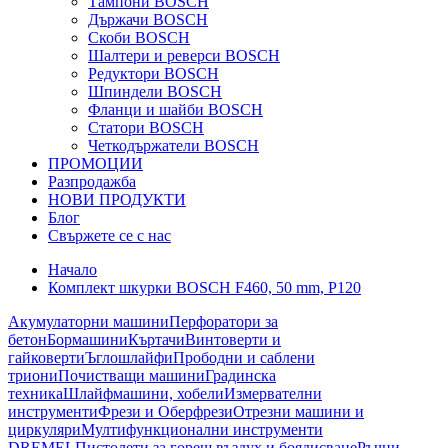
Тампони BOSCH
Държачи BOSCH
Скоби BOSCH
Шалтери и реверси BOSCH
Редуктори BOSCH
Шпиндели BOSCH
Фланци и шайби BOSCH
Статори BOSCH
Четкодържатели BOSCH
ПРОМОЦИИ
Разпродажба
НОВИ ПРОДУКТИ
Блог
Свържете се с нас
Начало
Комплект шкурки BOSCH F460, 50 mm, P120
Акумулаторни машини
Перфоратори за
бетон
Бормашини
Къртачи
Винтоверти и
гайковерти
Ъглошлайфи
Прободни и саблени
триони
Почистващи машини
Градинска
техника
Шлайфмашини, хобели
Измервателни
инструменти
Фрези и Оберфрези
Отрезни машини и
циркуляри
Мултифункционални инструменти
DREMEL
Пистолети за горещ въздух и боядисване
Ръчни