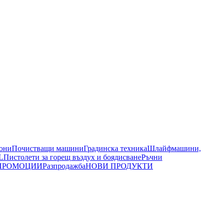
иони
Почистващи машини
Градинска техника
Шлайфмашини,
L
Пистолети за горещ въздух и боядисване
Ръчни
ПРОМОЦИИ
Разпродажба
НОВИ ПРОДУКТИ