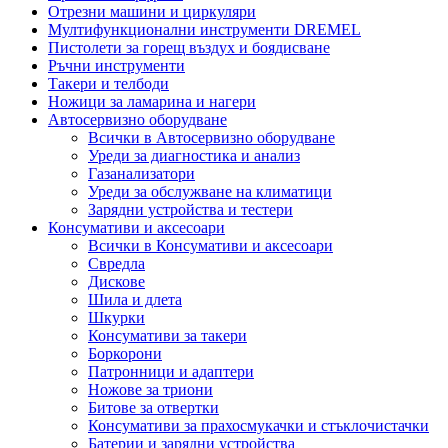
Отрезни машини и циркуляри
Мултифункционални инструменти DREMEL
Пистолети за горещ въздух и боядисване
Ръчни инструменти
Такери и телбоди
Ножици за ламарина и нагери
Автосервизно оборудване
Всички в Автосервизно оборудване
Уреди за диагностика и анализ
Газанализатори
Уреди за обслужване на климатици
Зарядни устройства и тестери
Консумативи и аксесоари
Всички в Консумативи и аксесоари
Свредла
Дискове
Шила и длета
Шкурки
Консумативи за такери
Боркорони
Патронници и адаптери
Ножове за триони
Битове за отвертки
Консумативи за прахосмукачки и стъклочистачки
Батерии и зарядни устройства