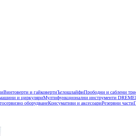
чи
Винтоверти и гайковерти
Ъглошлайфи
Прободни и саблени тр
машини и циркуляри
Мултифункционални инструменти DREME
тосервизно оборудване
Консумативи и аксесоари
Резервни части