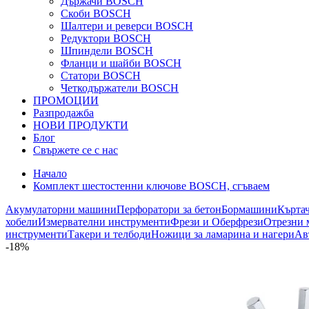
Държачи BOSCH
Скоби BOSCH
Шалтери и реверси BOSCH
Редуктори BOSCH
Шпиндели BOSCH
Фланци и шайби BOSCH
Статори BOSCH
Четкодържатели BOSCH
ПРОМОЦИИ
Разпродажба
НОВИ ПРОДУКТИ
Блог
Свържете се с нас
Начало
Комплект шестостенни ключове BOSCH, сгъваем
Акумулаторни машини
Перфоратори за бетон
Бормашини
Кърта
хобели
Измервателни инструменти
Фрези и Оберфрези
Отрезни 
инструменти
Такери и телбоди
Ножици за ламарина и нагери
Ав
-18%