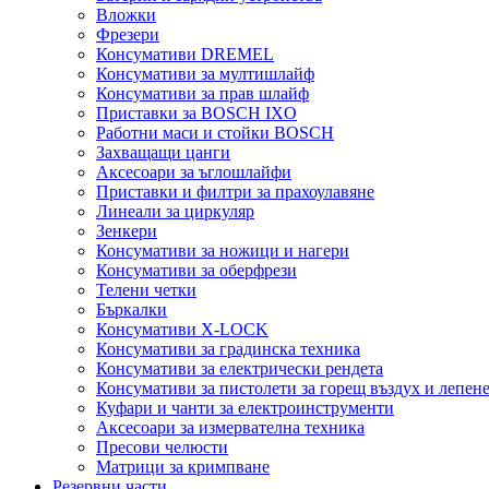
Вложки
Фрезери
Консумативи DREMEL
Консумативи за мултишлайф
Консумативи за прав шлайф
Приставки за BOSCH IXO
Работни маси и стойки BOSCH
Захващащи цанги
Аксесоари за ъглошлайфи
Приставки и филтри за прахоулавяне
Линеали за циркуляр
Зенкери
Консумативи за ножици и нагери
Консумативи за оберфрези
Телени четки
Бъркалки
Консумативи X-LOCK
Консумативи за градинска техника
Консумативи за електрически рендета
Консумативи за пистолети за горещ въздух и лепен
Куфари и чанти за електроинструменти
Аксесоари за измервателна техника
Пресови челюсти
Матрици за кримпване
Резервни части