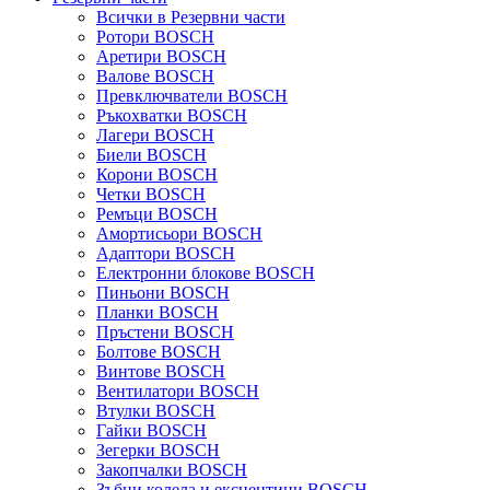
Всички в Резервни части
Ротори BOSCH
Аретири BOSCH
Валове BOSCH
Превключватели BOSCH
Ръкохватки BOSCH
Лагери BOSCH
Биели BOSCH
Корони BOSCH
Четки BOSCH
Ремъци BOSCH
Амортисьори BOSCH
Адаптори BOSCH
Електронни блокове BOSCH
Пиньони BOSCH
Планки BOSCH
Пръстени BOSCH
Болтове BOSCH
Винтове BOSCH
Вентилатори BOSCH
Втулки BOSCH
Гайки BOSCH
Зегерки BOSCH
Закопчалки BOSCH
Зъбни колела и ексцентици BOSCH