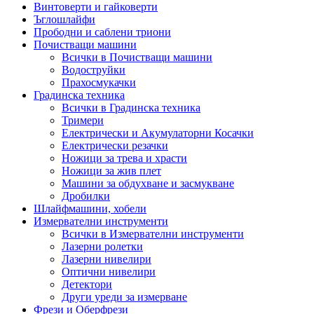
Винтоверти и гайковерти
Ъглошлайфи
Прободни и саблени триони
Почистващи машини
Всички в Почистващи машини
Водоструйки
Прахосмукачки
Градинска техника
Всички в Градинска техника
Тримери
Електрически и Акумулаторни Косачки
Електрически резачки
Ножици за трева и храсти
Ножици за жив плет
Машини за обдухване и засмукване
Дробилки
Шлайфмашини, хобели
Измервателни инструменти
Всички в Измервателни инструменти
Лазерни ролетки
Лазерни нивелири
Оптични нивелири
Детектори
Други уреди за измерване
Фрези и Оберфрези