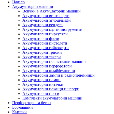
Начало
Акумулаторни машини
Всички в Акумулаторни машини
Акумулаторни винтоверти
Акумулаторни ъглошлайфи
Акумулаторни рендета
Акумулаторни мултиинструменти
Акумулаторни циркуляри
Акумулаторни фрези
Акумулаторни пистолети
Акумулаторни гайковерти
Акумулаторни триони
Акумулаторни такери
Акумулаторни почистващи машини
Акумулаторни перфоратори
Акумулаторни шлайфмашини
Акумулаторни лампи и радиоприемници
Акумулаторни помпи
Акумулаторни нитачки
Акумулаторни ножици и нагери
Акумулаторни преси
Комплекти акумулаторни машини
Перфоратори за бетон
Бормашини
Къртачи