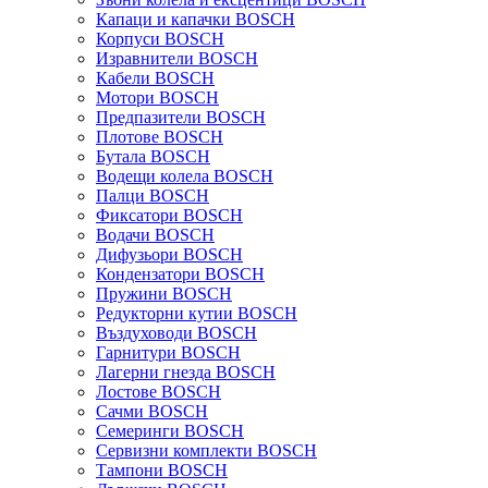
Капаци и капачки BOSCH
Корпуси BOSCH
Изравнители BOSCH
Кабели BOSCH
Мотори BOSCH
Предпазители BOSCH
Плотове BOSCH
Бутала BOSCH
Водещи колела BOSCH
Палци BOSCH
Фиксатори BOSCH
Водачи BOSCH
Дифузьори BOSCH
Кондензатори BOSCH
Пружини BOSCH
Редукторни кутии BOSCH
Въздуховоди BOSCH
Гарнитури BOSCH
Лагерни гнезда BOSCH
Лостове BOSCH
Сачми BOSCH
Семеринги BOSCH
Сервизни комплекти BOSCH
Тампони BOSCH