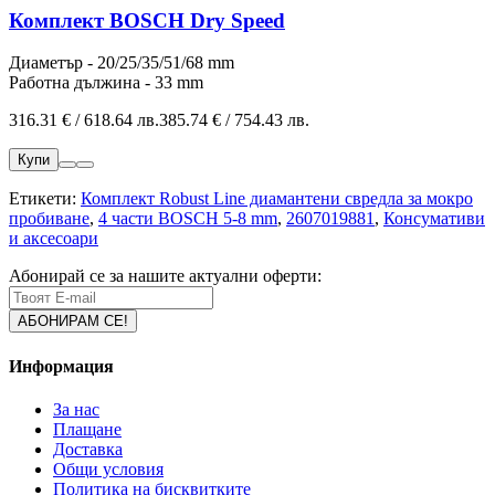
Комплект BOSCH Dry Speed
Диаметър - 20/25/35/51/68 mm
Работна дължина - 33 mm
316.31 € / 618.64 лв.
385.74 € / 754.43 лв.
Купи
Етикети:
Комплект Robust Line диамантени свредла за мокро
пробиване
,
4 части BOSCH 5-8 mm
,
2607019881
,
Консумативи
и аксесоари
Абонирай се за нашите актуални оферти:
Информация
За нас
Плащане
Доставка
Общи условия
Политика на бисквитките