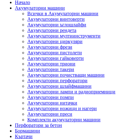
Начало
Акумулаторни машини
Всички в Акумулаторни машини
Акумулаторни винтоверти
Акумулаторни ъглошлайфи
Акумулаторни рендета
Акумулаторни мултиинструменти
Акумулаторни циркуляри
Акумулаторни фрези
Акумулаторни пистолети
Акумулаторни гайковерти
Акумулаторни триони
Акумулаторни такери
Акумулаторни почистващи машини
Акумулаторни перфоратори
Акумулаторни шлайфмашини
Акумулаторни лампи и радиоприемници
Акумулаторни помпи
Акумулаторни нитачки
Акумулаторни ножици и нагери
Акумулаторни преси
Комплекти акумулаторни машини
Перфоратори за бетон
Бормашини
Къртачи