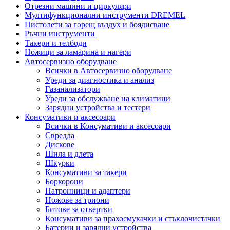
Отрезни машини и циркуляри
Мултифункционални инструменти DREMEL
Пистолети за горещ въздух и боядисване
Ръчни инструменти
Такери и телбоди
Ножици за ламарина и нагери
Автосервизно оборудване
Всички в Автосервизно оборудване
Уреди за диагностика и анализ
Газанализатори
Уреди за обслужване на климатици
Зарядни устройства и тестери
Консумативи и аксесоари
Всички в Консумативи и аксесоари
Свредла
Дискове
Шила и длета
Шкурки
Консумативи за такери
Боркорони
Патронници и адаптери
Ножове за триони
Битове за отвертки
Консумативи за прахосмукачки и стъклочистачки
Батерии и зарядни устройства