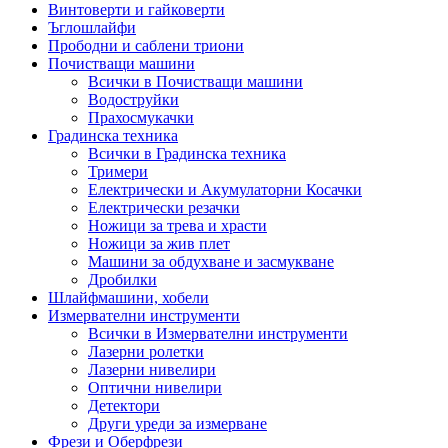
Винтоверти и гайковерти
Ъглошлайфи
Прободни и саблени триони
Почистващи машини
Всички в Почистващи машини
Водоструйки
Прахосмукачки
Градинска техника
Всички в Градинска техника
Тримери
Електрически и Акумулаторни Косачки
Електрически резачки
Ножици за трева и храсти
Ножици за жив плет
Машини за обдухване и засмукване
Дробилки
Шлайфмашини, хобели
Измервателни инструменти
Всички в Измервателни инструменти
Лазерни ролетки
Лазерни нивелири
Оптични нивелири
Детектори
Други уреди за измерване
Фрези и Оберфрези