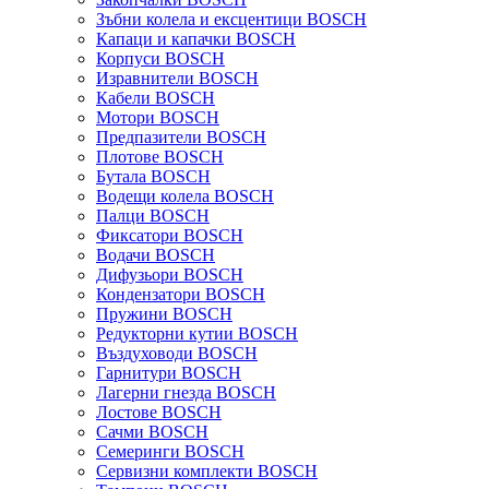
Зъбни колела и ексцентици BOSCH
Капаци и капачки BOSCH
Корпуси BOSCH
Изравнители BOSCH
Кабели BOSCH
Мотори BOSCH
Предпазители BOSCH
Плотове BOSCH
Бутала BOSCH
Водещи колела BOSCH
Палци BOSCH
Фиксатори BOSCH
Водачи BOSCH
Дифузьори BOSCH
Кондензатори BOSCH
Пружини BOSCH
Редукторни кутии BOSCH
Въздуховоди BOSCH
Гарнитури BOSCH
Лагерни гнезда BOSCH
Лостове BOSCH
Сачми BOSCH
Семеринги BOSCH
Сервизни комплекти BOSCH