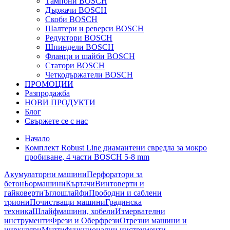
Тампони BOSCH
Държачи BOSCH
Скоби BOSCH
Шалтери и реверси BOSCH
Редуктори BOSCH
Шпиндели BOSCH
Фланци и шайби BOSCH
Статори BOSCH
Четкодържатели BOSCH
ПРОМОЦИИ
Разпродажба
НОВИ ПРОДУКТИ
Блог
Свържете се с нас
Начало
Комплект Robust Line диамантени свредла за мокро
пробиване, 4 части BOSCH 5-8 mm
Акумулаторни машини
Перфоратори за
бетон
Бормашини
Къртачи
Винтоверти и
гайковерти
Ъглошлайфи
Прободни и саблени
триони
Почистващи машини
Градинска
техника
Шлайфмашини, хобели
Измервателни
инструменти
Фрези и Оберфрези
Отрезни машини и
циркуляри
Мултифункционални инструменти