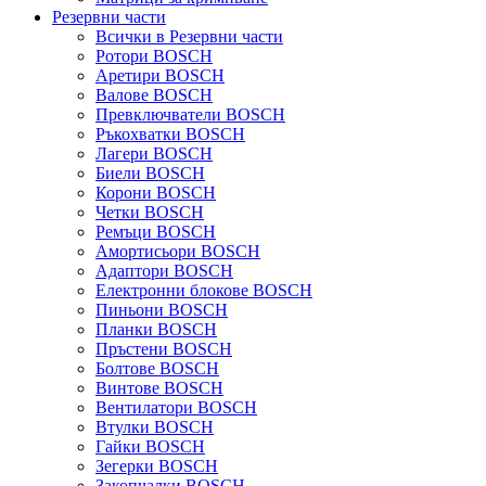
Резервни части
Всички в Резервни части
Ротори BOSCH
Аретири BOSCH
Валове BOSCH
Превключватели BOSCH
Ръкохватки BOSCH
Лагери BOSCH
Биели BOSCH
Корони BOSCH
Четки BOSCH
Ремъци BOSCH
Амортисьори BOSCH
Адаптори BOSCH
Електронни блокове BOSCH
Пиньони BOSCH
Планки BOSCH
Пръстени BOSCH
Болтове BOSCH
Винтове BOSCH
Вентилатори BOSCH
Втулки BOSCH
Гайки BOSCH
Зегерки BOSCH
Закопчалки BOSCH