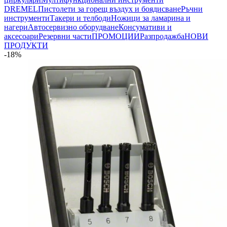
DREMEL
Пистолети за горещ въздух и боядисване
Ръчни
инструменти
Такери и телбоди
Ножици за ламарина и
нагери
Автосервизно оборудване
Консумативи и
аксесоари
Резервни части
ПРОМОЦИИ
Разпродажба
НОВИ
ПРОДУКТИ
-18%