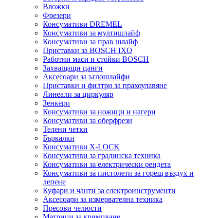
Вложки
Фрезери
Консумативи DREMEL
Консумативи за мултишлайф
Консумативи за прав шлайф
Приставки за BOSCH IXO
Работни маси и стойки BOSCH
Захващащи цанги
Аксесоари за ъглошлайфи
Приставки и филтри за прахоулавяне
Линеали за циркуляр
Зенкери
Консумативи за ножици и нагери
Консумативи за оберфрези
Телени четки
Бъркалки
Консумативи X-LOCK
Консумативи за градинска техника
Консумативи за електрически рендета
Консумативи за пистолети за горещ въздух и
лепене
Куфари и чанти за електроинструменти
Аксесоари за измервателна техника
Пресови челюсти
Матрици за кримпване