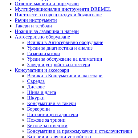
Отрезни машини и циркуляри
Мултифункционални инструменти DREMEL
Пистолети за горещ въздух и боядисване
Ръчни инструменти
Такери и телбоди
Ножици за ламарина и нагери
Автосервизно оборудване
Всички в Автосервизно оборудване
Уреди за диагностика и анализ
Газанализатори
Уреди за обслужване на климатици
Зарядни устройства и тестери
Консумативи и аксесоари
Всички в Консумативи и аксесоари
Свредла
Дискове
Шила и длета
Шкурки
Консумативи за такери
Боркорони
Патронници и адаптери
Ножове за триони
Битове за отвертки
Консумативи за прахосмукачки и стъклочистачки
Батерии и зарядни устройства