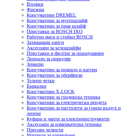
Вложки
Фрезери
Консумативи DREMEL
Консумативи за мултишлайф
Консумативи за прав шлайф
Приставки за BOSCH IXO
Работни маси и стойки BOSCH
Захващащи цанги
Аксесоари за ъглошлайфи
Приставки и филтри за прахоулавяне
Линеали за циркуляр
Зенкери
Консумативи за ножици и нагери
Консумативи за оберфрези
Телени четки
Бъркалки
Консумативи X-LOCK
Консумативи за градинска техника
Консумативи за електрически рендета
Консумативи за пистолети за горещ въздух и
лепене
Куфари и чанти за електроинструменти
Аксесоари за измервателна техника
Пресови челюсти
Матрици за кримпване