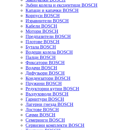
Зъбни колела и ексцентици BOSCH
Капаци и капачки BOSCH
Корпуси BOSCH
Изравнители BOSCH
Кабели BOSCH
Мотори BOSCH
Предпазители BOSCH
Плотове BOSCH
Бутала BOSCH
Водещи колела BOSCH
Палци BOSCH
Фиксатори BOSCH
Водачи BOSCH
Дифузьори BOSCH
Кондензатори BOSCH
Пружини BOSCH
Редукторни кутии BOSCH
Въздуховоди BOSCH
Гарнитури BOSCH
Лагерни гнезда BOSCH
Лостове BOSCH
Сачми BOSCH
Семеринги BOSCH
Сервизни комплекти BOSCH