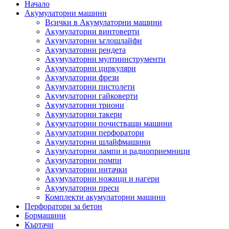
Начало
Акумулаторни машини
Всички в Акумулаторни машини
Акумулаторни винтоверти
Акумулаторни ъглошлайфи
Акумулаторни рендета
Акумулаторни мултиинструменти
Акумулаторни циркуляри
Акумулаторни фрези
Акумулаторни пистолети
Акумулаторни гайковерти
Акумулаторни триони
Акумулаторни такери
Акумулаторни почистващи машини
Акумулаторни перфоратори
Акумулаторни шлайфмашини
Акумулаторни лампи и радиоприемници
Акумулаторни помпи
Акумулаторни нитачки
Акумулаторни ножици и нагери
Акумулаторни преси
Комплекти акумулаторни машини
Перфоратори за бетон
Бормашини
Къртачи