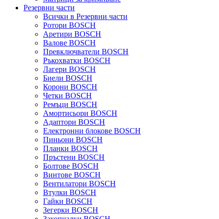
Резервни части
Всички в Резервни части
Ротори BOSCH
Аретири BOSCH
Валове BOSCH
Превключватели BOSCH
Ръкохватки BOSCH
Лагери BOSCH
Биели BOSCH
Корони BOSCH
Четки BOSCH
Ремъци BOSCH
Амортисьори BOSCH
Адаптори BOSCH
Електронни блокове BOSCH
Пиньони BOSCH
Планки BOSCH
Пръстени BOSCH
Болтове BOSCH
Винтове BOSCH
Вентилатори BOSCH
Втулки BOSCH
Гайки BOSCH
Зегерки BOSCH
Закопчалки BOSCH