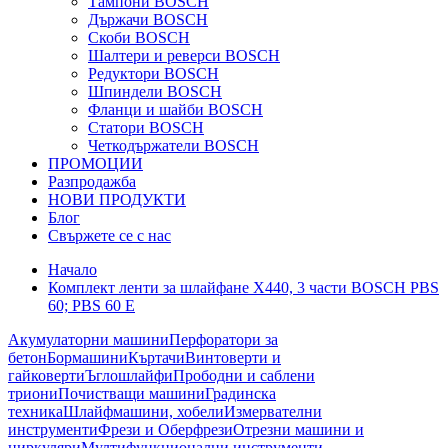
Тампони BOSCH
Държачи BOSCH
Скоби BOSCH
Шалтери и реверси BOSCH
Редуктори BOSCH
Шпиндели BOSCH
Фланци и шайби BOSCH
Статори BOSCH
Четкодържатели BOSCH
ПРОМОЦИИ
Разпродажба
НОВИ ПРОДУКТИ
Блог
Свържете се с нас
Начало
Комплект ленти за шлайфане X440, 3 части BOSCH PBS
60; PBS 60 E
Акумулаторни машини
Перфоратори за
бетон
Бормашини
Къртачи
Винтоверти и
гайковерти
Ъглошлайфи
Прободни и саблени
триони
Почистващи машини
Градинска
техника
Шлайфмашини, хобели
Измервателни
инструменти
Фрези и Оберфрези
Отрезни машини и
циркуляри
Мултифункционални инструменти