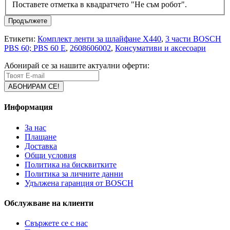
Поставете отметка в квадратчето "Не съм робот".
Продължете
Етикети:
Комплект ленти за шлайфане X440
,
3 части BOSCH
PBS 60; PBS 60 E
,
2608606002
,
Консумативи и аксесоари
Абонирай се за нашите актуални оферти:
Информация
За нас
Плащане
Доставка
Общи условия
Политика на бисквитките
Политика за личните данни
Удължена гаранция от BOSCH
Обслужване на клиенти
Свържете се с нас