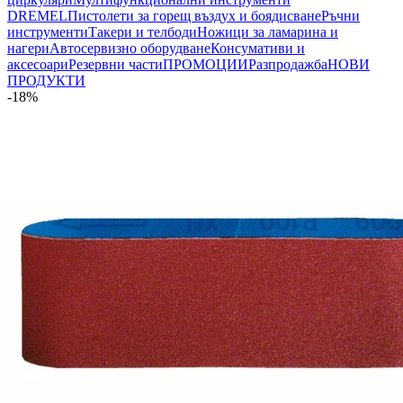
DREMEL
Пистолети за горещ въздух и боядисване
Ръчни
инструменти
Такери и телбоди
Ножици за ламарина и
нагери
Автосервизно оборудване
Консумативи и
аксесоари
Резервни части
ПРОМОЦИИ
Разпродажба
НОВИ
ПРОДУКТИ
-18%