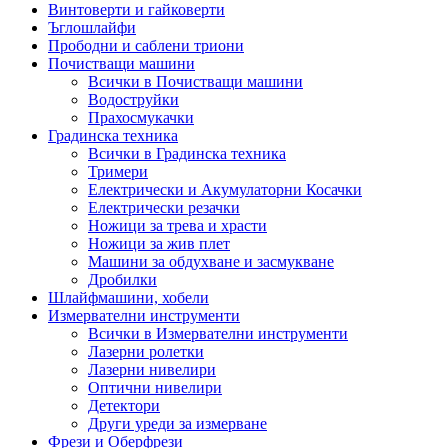
Винтоверти и гайковерти
Ъглошлайфи
Прободни и саблени триони
Почистващи машини
Всички в Почистващи машини
Водоструйки
Прахосмукачки
Градинска техника
Всички в Градинска техника
Тримери
Електрически и Акумулаторни Косачки
Електрически резачки
Ножици за трева и храсти
Ножици за жив плет
Машини за обдухване и засмукване
Дробилки
Шлайфмашини, хобели
Измервателни инструменти
Всички в Измервателни инструменти
Лазерни ролетки
Лазерни нивелири
Оптични нивелири
Детектори
Други уреди за измерване
Фрези и Оберфрези