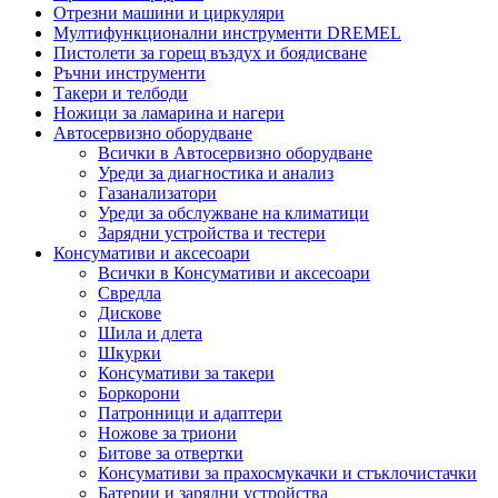
Отрезни машини и циркуляри
Мултифункционални инструменти DREMEL
Пистолети за горещ въздух и боядисване
Ръчни инструменти
Такери и телбоди
Ножици за ламарина и нагери
Автосервизно оборудване
Всички в Автосервизно оборудване
Уреди за диагностика и анализ
Газанализатори
Уреди за обслужване на климатици
Зарядни устройства и тестери
Консумативи и аксесоари
Всички в Консумативи и аксесоари
Свредла
Дискове
Шила и длета
Шкурки
Консумативи за такери
Боркорони
Патронници и адаптери
Ножове за триони
Битове за отвертки
Консумативи за прахосмукачки и стъклочистачки
Батерии и зарядни устройства