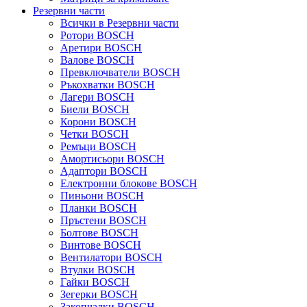
Резервни части
Всички в Резервни части
Ротори BOSCH
Аретири BOSCH
Валове BOSCH
Превключватели BOSCH
Ръкохватки BOSCH
Лагери BOSCH
Биели BOSCH
Корони BOSCH
Четки BOSCH
Ремъци BOSCH
Амортисьори BOSCH
Адаптори BOSCH
Електронни блокове BOSCH
Пиньони BOSCH
Планки BOSCH
Пръстени BOSCH
Болтове BOSCH
Винтове BOSCH
Вентилатори BOSCH
Втулки BOSCH
Гайки BOSCH
Зегерки BOSCH
Закопчалки BOSCH