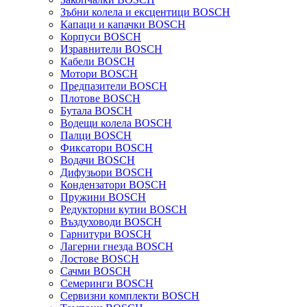
Зъбни колела и ексцентици BOSCH
Капаци и капачки BOSCH
Корпуси BOSCH
Изравнители BOSCH
Кабели BOSCH
Мотори BOSCH
Предпазители BOSCH
Плотове BOSCH
Бутала BOSCH
Водещи колела BOSCH
Палци BOSCH
Фиксатори BOSCH
Водачи BOSCH
Дифузьори BOSCH
Кондензатори BOSCH
Пружини BOSCH
Редукторни кутии BOSCH
Въздуховоди BOSCH
Гарнитури BOSCH
Лагерни гнезда BOSCH
Лостове BOSCH
Сачми BOSCH
Семеринги BOSCH
Сервизни комплекти BOSCH