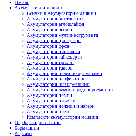
Начало
Акумулаторни машини
Всички в Акумулаторни машини
Акумулаторни винтоверти
Акумулаторни ъглошлайфи
Акумулаторни рендета
Акумулаторни мултиинструменти
Акумулаторни циркуляри
Акумулаторни фрези
Акумулаторни пистолети
Акумулаторни гайковерти
Акумулаторни триони
Акумулаторни такери
Акумулаторни почистващи машини
Акумулаторни перфоратори
Акумулаторни шлайфмашини
Акумулаторни лампи и радиоприемници
Акумулаторни помпи
Акумулаторни нитачки
Акумулаторни ножици и нагери
Акумулаторни преси
Комплекти акумулаторни машини
Перфоратори за бетон
Бормашини
Къртачи