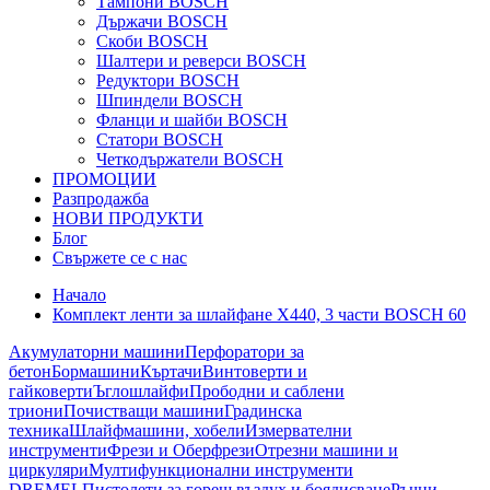
Тампони BOSCH
Държачи BOSCH
Скоби BOSCH
Шалтери и реверси BOSCH
Редуктори BOSCH
Шпиндели BOSCH
Фланци и шайби BOSCH
Статори BOSCH
Четкодържатели BOSCH
ПРОМОЦИИ
Разпродажба
НОВИ ПРОДУКТИ
Блог
Свържете се с нас
Начало
Комплект ленти за шлайфане X440, 3 части BOSCH 60
Акумулаторни машини
Перфоратори за
бетон
Бормашини
Къртачи
Винтоверти и
гайковерти
Ъглошлайфи
Прободни и саблени
триони
Почистващи машини
Градинска
техника
Шлайфмашини, хобели
Измервателни
инструменти
Фрези и Оберфрези
Отрезни машини и
циркуляри
Мултифункционални инструменти
DREMEL
Пистолети за горещ въздух и боядисване
Ръчни