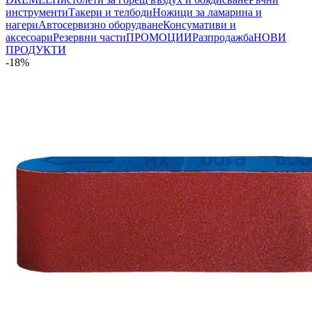
инструменти
Такери и телбоди
Ножици за ламарина и
нагери
Автосервизно оборудване
Консумативи и
аксесоари
Резервни части
ПРОМОЦИИ
Разпродажба
НОВИ
ПРОДУКТИ
-18%