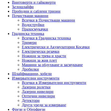
Винтоверти и гайковерти
Ъглошлайфи
Прободни и саблени триони
Почистващи машини
Всички в Почистващи машини
Водоструйки
Прахосмукачки
Градинска техника
Всички в Градинска техника
Тримери
Електрически и Акумулаторни Косачки
Електрически резачки
Ножици за трева и храсти
Ножици за жив плет
Машини за обдухване и засмукване
Дробилки
Шлайфмашини, хобели
Измервателни инструменти
Всички в Измервателни инструменти
Лазерни ролетки
Лазерни нивелири
Оптични нивелири
Детектори
Други уреди за измерване
Фрези и Оберфрези