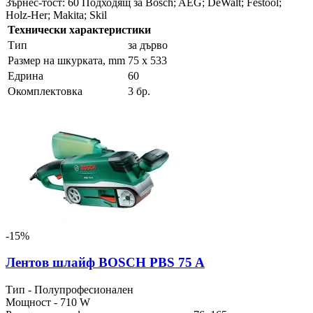
Зърнес-тост: 60 Подходящ за Bosch; AEG; DeWalt; Festool;
Holz-Her; Makita; Skil
Технически характеристики
Тип
за дърво
Размер на шкурката, mm
75 x 533
Едрина
60
Окомплектовка
3 бр.
-15%
Лентов шлайф BOSCH PBS 75 A
Тип - Полупрофесионален
Мощност - 710 W