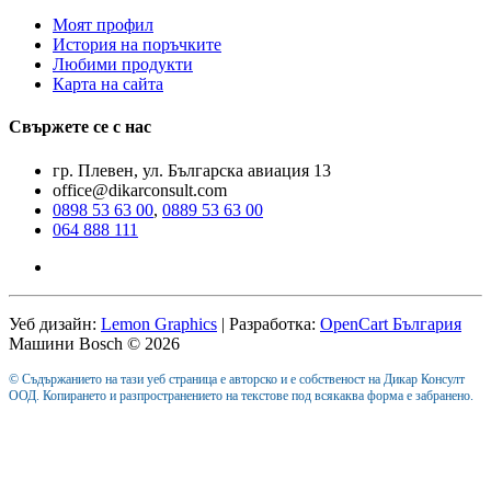
Моят профил
История на поръчките
Любими продукти
Карта на сайта
Свържете се с нас
гр. Плевен, ул. Българска авиация 13
office@dikarconsult.com
0898 53 63 00
,
0889 53 63 00
064 888 111
Уеб дизайн:
Lemon Graphics
| Разработка:
OpenCart България
Машини Bosch © 2026
© Съдържанието на тази уеб страница е авторско и е собственост на Дикар Консулт
ООД. Копирането и разпространението на текстове под всякаква форма е забранено.