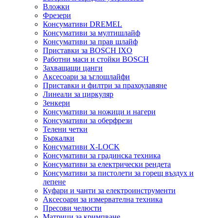
Вложки
Фрезери
Консумативи DREMEL
Консумативи за мултишлайф
Консумативи за прав шлайф
Приставки за BOSCH IXO
Работни маси и стойки BOSCH
Захващащи цанги
Аксесоари за ъглошлайфи
Приставки и филтри за прахоулавяне
Линеали за циркуляр
Зенкери
Консумативи за ножици и нагери
Консумативи за оберфрези
Телени четки
Бъркалки
Консумативи X-LOCK
Консумативи за градинска техника
Консумативи за електрически рендета
Консумативи за пистолети за горещ въздух и
лепене
Куфари и чанти за електроинструменти
Аксесоари за измервателна техника
Пресови челюсти
Матрици за кримпване