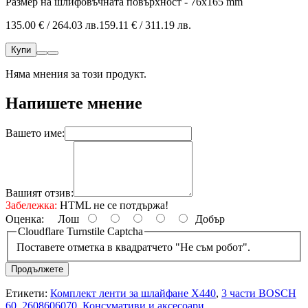
Размер на шлифовъчната повърхност - 76х165 mm
135.00 € / 264.03 лв.
159.11 € / 311.19 лв.
Купи
Няма мнения за този продукт.
Напишете мнение
Вашето име:
Вашият отзив:
Забележка:
HTML не се потдържа!
Оценка:
Лош
Добър
Cloudflare Turnstile Captcha
Поставете отметка в квадратчето "Не съм робот".
Продължете
Етикети:
Комплект ленти за шлайфане X440
,
3 части BOSCH
60
,
2608606070
,
Консумативи и аксесоари