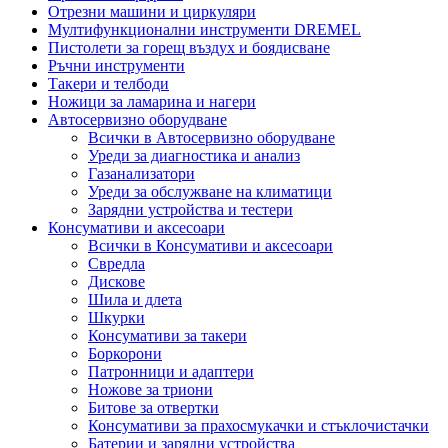
Отрезни машини и циркуляри
Мултифункционални инструменти DREMEL
Пистолети за горещ въздух и боядисване
Ръчни инструменти
Такери и телбоди
Ножици за ламарина и нагери
Автосервизно оборудване
Всички в Автосервизно оборудване
Уреди за диагностика и анализ
Газанализатори
Уреди за обслужване на климатици
Зарядни устройства и тестери
Консумативи и аксесоари
Всички в Консумативи и аксесоари
Свредла
Дискове
Шила и длета
Шкурки
Консумативи за такери
Боркорони
Патронници и адаптери
Ножове за триони
Битове за отвертки
Консумативи за прахосмукачки и стъклочистачки
Батерии и зарядни устройства