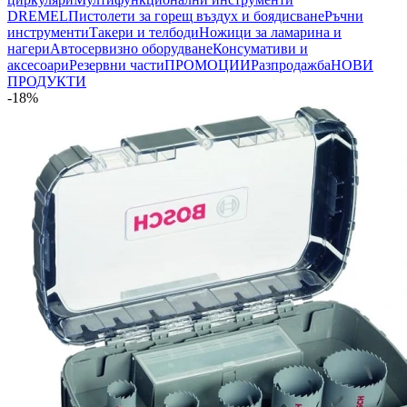
DREMEL
Пистолети за горещ въздух и боядисване
Ръчни
инструменти
Такери и телбоди
Ножици за ламарина и
нагери
Автосервизно оборудване
Консумативи и
аксесоари
Резервни части
ПРОМОЦИИ
Разпродажба
НОВИ
ПРОДУКТИ
-18%