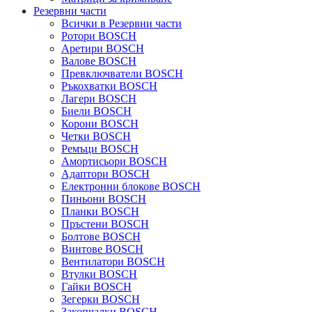
Резервни части
Всички в Резервни части
Ротори BOSCH
Аретири BOSCH
Валове BOSCH
Превключватели BOSCH
Ръкохватки BOSCH
Лагери BOSCH
Биели BOSCH
Корони BOSCH
Четки BOSCH
Ремъци BOSCH
Амортисьори BOSCH
Адаптори BOSCH
Електронни блокове BOSCH
Пиньони BOSCH
Планки BOSCH
Пръстени BOSCH
Болтове BOSCH
Винтове BOSCH
Вентилатори BOSCH
Втулки BOSCH
Гайки BOSCH
Зегерки BOSCH
Закопчалки BOSCH