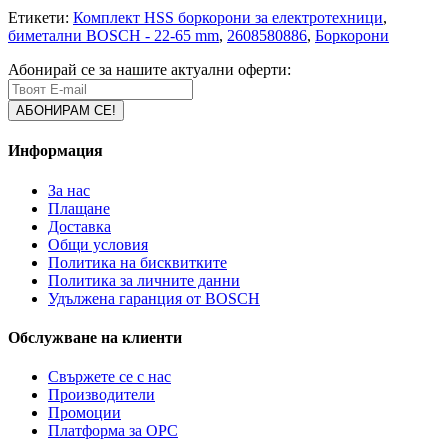
Етикети:
Комплект HSS боркорони за електротехници
,
биметални BOSCH - 22-65 mm
,
2608580886
,
Боркорони
Абонирай се за нашите актуални оферти:
Информация
За нас
Плащане
Доставка
Общи условия
Политика на бисквитките
Политика за личните данни
Удължена гаранция от BOSCH
Обслужване на клиенти
Свържете се с нас
Производители
Промоции
Платформа за ОРС