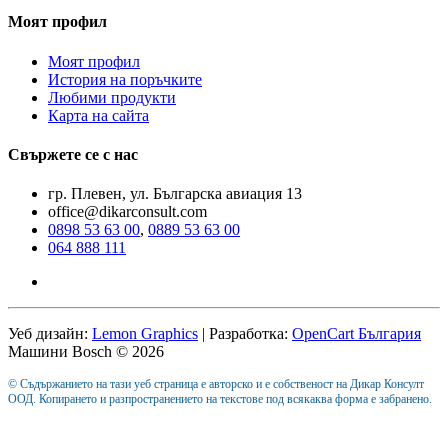
Моят профил
Моят профил
История на поръчките
Любими продукти
Карта на сайта
Свържете се с нас
гр. Плевен, ул. Българска авиация 13
office@dikarconsult.com
0898 53 63 00
,
0889 53 63 00
064 888 111
Уеб дизайн:
Lemon Graphics
| Разработка:
OpenCart България
Машини Bosch © 2026
© Съдържанието на тази уеб страница е авторско и е собственост на Дикар Консулт
ООД. Копирането и разпространението на текстове под всякаква форма е забранено.