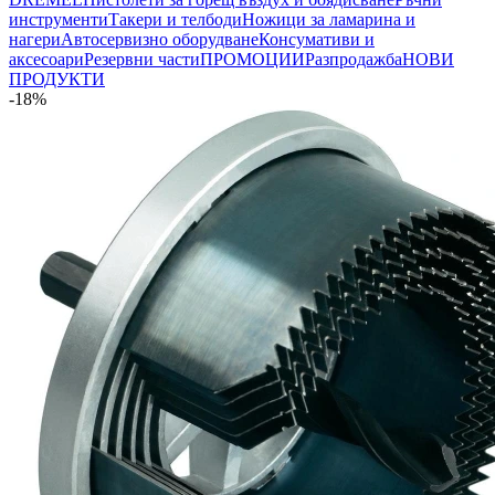
инструменти
Такери и телбоди
Ножици за ламарина и
нагери
Автосервизно оборудване
Консумативи и
аксесоари
Резервни части
ПРОМОЦИИ
Разпродажба
НОВИ
ПРОДУКТИ
-18%