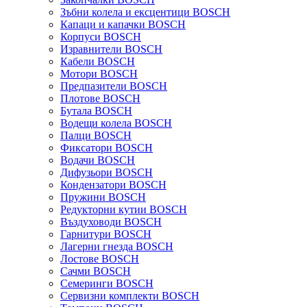
Зъбни колела и ексцентици BOSCH
Капаци и капачки BOSCH
Корпуси BOSCH
Изравнители BOSCH
Кабели BOSCH
Мотори BOSCH
Предпазители BOSCH
Плотове BOSCH
Бутала BOSCH
Водещи колела BOSCH
Палци BOSCH
Фиксатори BOSCH
Водачи BOSCH
Дифузьори BOSCH
Кондензатори BOSCH
Пружини BOSCH
Редукторни кутии BOSCH
Въздуховоди BOSCH
Гарнитури BOSCH
Лагерни гнезда BOSCH
Лостове BOSCH
Сачми BOSCH
Семеринги BOSCH
Сервизни комплекти BOSCH