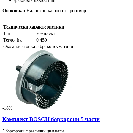
ф 60/68/75/83/92 mm
Опаковка:
Надписан кашон с евроотвор.
Технически характеристики
Тип
комплект
Тегло, kg
0,450
Окомплектовка
5 бр. консумативи
-18%
Комплект BOSCH боркорони 5 части
5 боркорони с различни диаметри