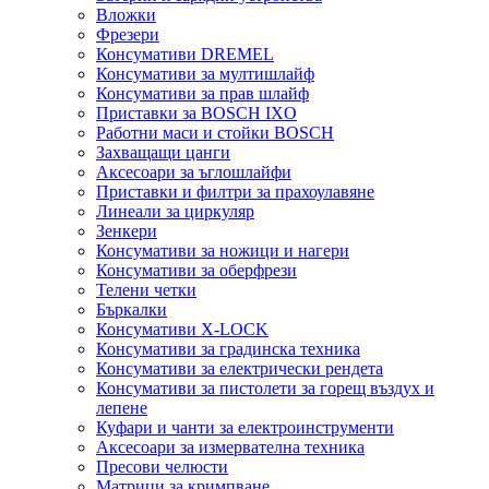
Вложки
Фрезери
Консумативи DREMEL
Консумативи за мултишлайф
Консумативи за прав шлайф
Приставки за BOSCH IXO
Работни маси и стойки BOSCH
Захващащи цанги
Аксесоари за ъглошлайфи
Приставки и филтри за прахоулавяне
Линеали за циркуляр
Зенкери
Консумативи за ножици и нагери
Консумативи за оберфрези
Телени четки
Бъркалки
Консумативи X-LOCK
Консумативи за градинска техника
Консумативи за електрически рендета
Консумативи за пистолети за горещ въздух и
лепене
Куфари и чанти за електроинструменти
Аксесоари за измервателна техника
Пресови челюсти
Матрици за кримпване