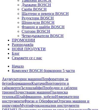
Тампони BOSCH
Държачи BOSCH
Скоби BOSCH
Шалтери и реверси BOSCH
Редуктори BOSCH
Шпиндели BOSCH
Фланци и шайби BOSCH
Статори BOSCH
Четкодържатели BOSCH
ПРОМОЦИИ
Разпродажба
НОВИ ПРОДУКТИ
Блог
Свържете се с нас
Начало
Комплект BOSCH боркорони 5 части
Акумулаторни машини
Перфоратори за
бетон
Бормашини
Къртачи
Винтоверти и
гайковерти
Ъглошлайфи
Прободни и саблени
триони
Почистващи машини
Градинска
техника
Шлайфмашини, хобели
Измервателни
инструменти
Фрези и Оберфрези
Отрезни машини и
циркуляри
Мултифункционални инструменти
DREMEL
Пистолети за горещ въздух и боядисване
Ръчни