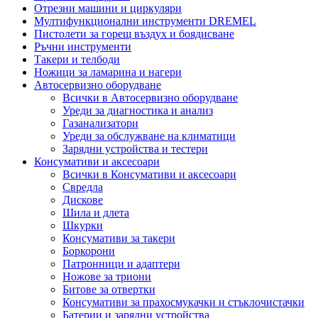
Отрезни машини и циркуляри
Мултифункционални инструменти DREMEL
Пистолети за горещ въздух и боядисване
Ръчни инструменти
Такери и телбоди
Ножици за ламарина и нагери
Автосервизно оборудване
Всички в Автосервизно оборудване
Уреди за диагностика и анализ
Газанализатори
Уреди за обслужване на климатици
Зарядни устройства и тестери
Консумативи и аксесоари
Всички в Консумативи и аксесоари
Свредла
Дискове
Шила и длета
Шкурки
Консумативи за такери
Боркорони
Патронници и адаптери
Ножове за триони
Битове за отвертки
Консумативи за прахосмукачки и стъклочистачки
Батерии и зарядни устройства