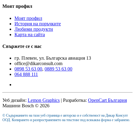
Моят профил
Моят профил
История на поръчките
Любими продукти
Карта на сайта
Свържете се с нас
гр. Плевен, ул. Българска авиация 13
office@dikarconsult.com
0898 53 63 00
,
0889 53 63 00
064 888 111
Уеб дизайн:
Lemon Graphics
| Разработка:
OpenCart България
Машини Bosch © 2026
© Съдържанието на тази уеб страница е авторско и е собственост на Дикар Консулт
ООД. Копирането и разпространението на текстове под всякаква форма е забранено.