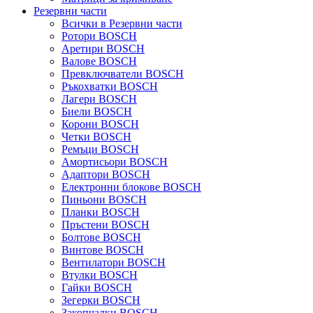
Резервни части
Всички в Резервни части
Ротори BOSCH
Аретири BOSCH
Валове BOSCH
Превключватели BOSCH
Ръкохватки BOSCH
Лагери BOSCH
Биели BOSCH
Корони BOSCH
Четки BOSCH
Ремъци BOSCH
Амортисьори BOSCH
Адаптори BOSCH
Електронни блокове BOSCH
Пиньони BOSCH
Планки BOSCH
Пръстени BOSCH
Болтове BOSCH
Винтове BOSCH
Вентилатори BOSCH
Втулки BOSCH
Гайки BOSCH
Зегерки BOSCH
Закопчалки BOSCH