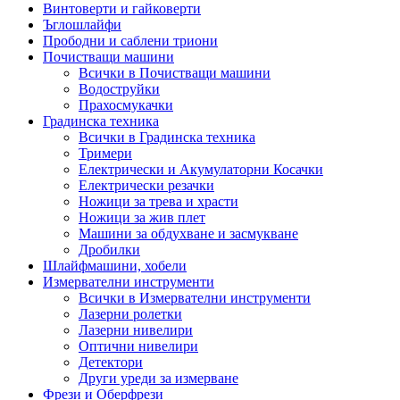
Винтоверти и гайковерти
Ъглошлайфи
Прободни и саблени триони
Почистващи машини
Всички в Почистващи машини
Водоструйки
Прахосмукачки
Градинска техника
Всички в Градинска техника
Тримери
Електрически и Акумулаторни Косачки
Електрически резачки
Ножици за трева и храсти
Ножици за жив плет
Машини за обдухване и засмукване
Дробилки
Шлайфмашини, хобели
Измервателни инструменти
Всички в Измервателни инструменти
Лазерни ролетки
Лазерни нивелири
Оптични нивелири
Детектори
Други уреди за измерване
Фрези и Оберфрези