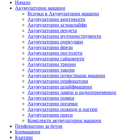
Начало
Акумулаторни машини
Всички в Акумулаторни машини
Акумулаторни винтоверти
Акумулаторни ъглошлайфи
Акумулаторни рендета
Акумулаторни мултиинструменти
Акумулаторни циркуляри
Акумулаторни фрези
Акумулаторни пистолети
Акумулаторни гайковерти
Акумулаторни триони
Акумулаторни такери
Акумулаторни почистващи машини
Акумулаторни перфоратори
Акумулаторни шлайфмашини
Акумулаторни лампи и радиоприемници
Акумулаторни помпи
Акумулаторни нитачки
Акумулаторни ножици и нагери
Акумулаторни преси
Комплекти акумулаторни машини
Перфоратори за бетон
Бормашини
Къртачи