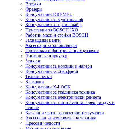
Вложки
Фрезери
Консумативи DREMEL
Консумативи за мултишлайф
Консумативи за прав шлайф
Приставки за BOSCH IXO
Работни маси и стойки BOSCH
Захващащи цанги
Аксесоари за ъглошлайфи
Приставки и филтри за прахоулавяне
Линеали за циркуляр
Зенкери
Консумативи за ножици и нагери
Консумативи за оберфрези
Телени четки
Бъркалки
Консумативи X-LOCK
Консумативи за градинска техника
Консумативи за електрически рендета
Консумативи за пистолети за горещ въздух и
лепене
Куфари и чанти за електроинструменти
Аксесоари за измервателна техника
Пресови челюсти
Матрици за кримпване