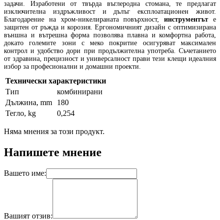
задачи. Изработени от твърда въглеродна стомана, те предлагат
изключителна издръжливост и дълъг експлоатационен живот.
Благодарение на хром-никелираната повърхност,
инструментът
е
защитен от ръжда и корозия. Ергономичният дизайн с оптимизирана
външна и вътрешна форма позволява плавна и комфортна работа,
докато големите зони с меко покритие осигуряват максимален
контрол и удобство дори при продължителна употреба. Съчетанието
от здравина, прецизност и универсалност прави тези клещи идеалния
избор за професионални и домашни проекти.
Технически характеристики
Тип
комбинирани
Дължина, mm
180
Тегло, kg
0,254
Няма мнения за този продукт.
Напишете мнение
Вашето име:
Вашият отзив: