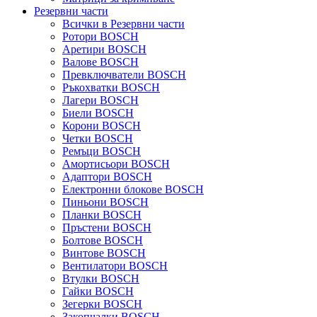
Резервни части
Всички в Резервни части
Ротори BOSCH
Аретири BOSCH
Валове BOSCH
Превключватели BOSCH
Ръкохватки BOSCH
Лагери BOSCH
Биели BOSCH
Корони BOSCH
Четки BOSCH
Ремъци BOSCH
Амортисьори BOSCH
Адаптори BOSCH
Електронни блокове BOSCH
Пиньони BOSCH
Планки BOSCH
Пръстени BOSCH
Болтове BOSCH
Винтове BOSCH
Вентилатори BOSCH
Втулки BOSCH
Гайки BOSCH
Зегерки BOSCH
Закопчалки BOSCH