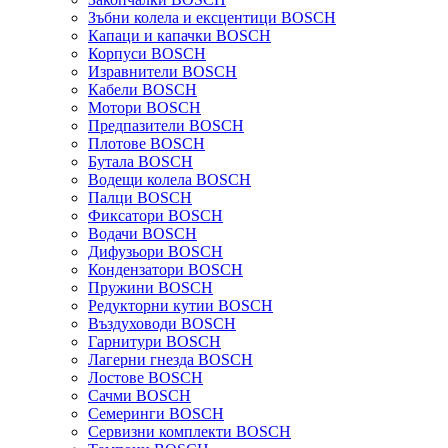
Зъбни колела и ексцентици BOSCH
Капаци и капачки BOSCH
Корпуси BOSCH
Изравнители BOSCH
Кабели BOSCH
Мотори BOSCH
Предпазители BOSCH
Плотове BOSCH
Бутала BOSCH
Водещи колела BOSCH
Палци BOSCH
Фиксатори BOSCH
Водачи BOSCH
Дифузьори BOSCH
Кондензатори BOSCH
Пружини BOSCH
Редукторни кутии BOSCH
Въздуховоди BOSCH
Гарнитури BOSCH
Лагерни гнезда BOSCH
Лостове BOSCH
Сачми BOSCH
Семеринги BOSCH
Сервизни комплекти BOSCH