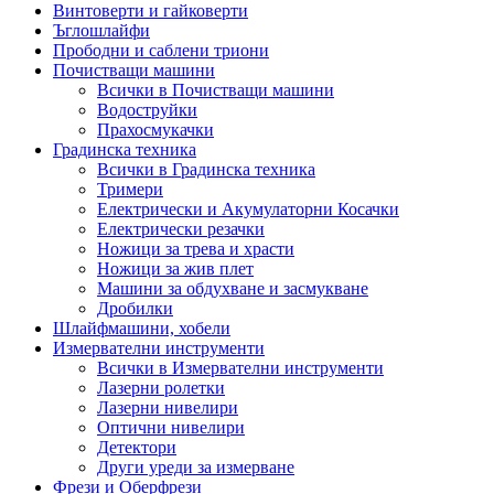
Винтоверти и гайковерти
Ъглошлайфи
Прободни и саблени триони
Почистващи машини
Всички в Почистващи машини
Водоструйки
Прахосмукачки
Градинска техника
Всички в Градинска техника
Тримери
Електрически и Акумулаторни Косачки
Електрически резачки
Ножици за трева и храсти
Ножици за жив плет
Машини за обдухване и засмукване
Дробилки
Шлайфмашини, хобели
Измервателни инструменти
Всички в Измервателни инструменти
Лазерни ролетки
Лазерни нивелири
Оптични нивелири
Детектори
Други уреди за измерване
Фрези и Оберфрези