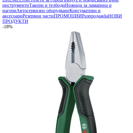
инструменти
Такери и телбоди
Ножици за ламарина и
нагери
Автосервизно оборудване
Консумативи и
аксесоари
Резервни части
ПРОМОЦИИ
Разпродажба
НОВИ
ПРОДУКТИ
-18%