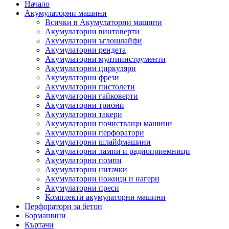
Начало
Акумулаторни машини
Всички в Акумулаторни машини
Акумулаторни винтоверти
Акумулаторни ъглошлайфи
Акумулаторни рендета
Акумулаторни мултиинструменти
Акумулаторни циркуляри
Акумулаторни фрези
Акумулаторни пистолети
Акумулаторни гайковерти
Акумулаторни триони
Акумулаторни такери
Акумулаторни почистващи машини
Акумулаторни перфоратори
Акумулаторни шлайфмашини
Акумулаторни лампи и радиоприемници
Акумулаторни помпи
Акумулаторни нитачки
Акумулаторни ножици и нагери
Акумулаторни преси
Комплекти акумулаторни машини
Перфоратори за бетон
Бормашини
Къртачи