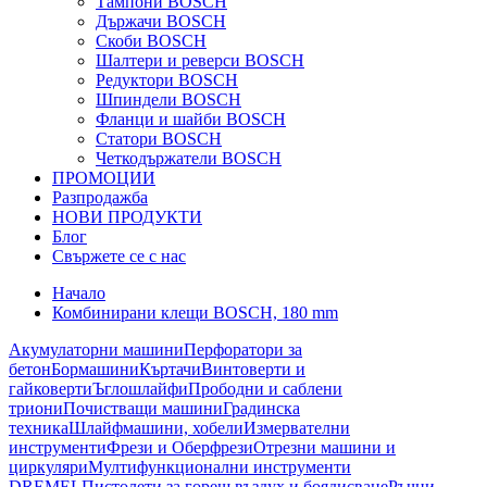
Тампони BOSCH
Държачи BOSCH
Скоби BOSCH
Шалтери и реверси BOSCH
Редуктори BOSCH
Шпиндели BOSCH
Фланци и шайби BOSCH
Статори BOSCH
Четкодържатели BOSCH
ПРОМОЦИИ
Разпродажба
НОВИ ПРОДУКТИ
Блог
Свържете се с нас
Начало
Комбинирани клещи BOSCH, 180 mm
Акумулаторни машини
Перфоратори за
бетон
Бормашини
Къртачи
Винтоверти и
гайковерти
Ъглошлайфи
Прободни и саблени
триони
Почистващи машини
Градинска
техника
Шлайфмашини, хобели
Измервателни
инструменти
Фрези и Оберфрези
Отрезни машини и
циркуляри
Мултифункционални инструменти
DREMEL
Пистолети за горещ въздух и боядисване
Ръчни