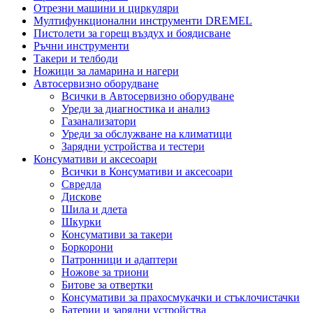
Отрезни машини и циркуляри
Мултифункционални инструменти DREMEL
Пистолети за горещ въздух и боядисване
Ръчни инструменти
Такери и телбоди
Ножици за ламарина и нагери
Автосервизно оборудване
Всички в Автосервизно оборудване
Уреди за диагностика и анализ
Газанализатори
Уреди за обслужване на климатици
Зарядни устройства и тестери
Консумативи и аксесоари
Всички в Консумативи и аксесоари
Свредла
Дискове
Шила и длета
Шкурки
Консумативи за такери
Боркорони
Патронници и адаптери
Ножове за триони
Битове за отвертки
Консумативи за прахосмукачки и стъклочистачки
Батерии и зарядни устройства