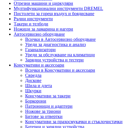
Отрезни машини и циркуляри
Мултифункционални инструменти DREMEL
Пистолети за горещ въздух и боядисване
Ръчни инструменти
Такери и телбоди
Ножици за ламарина и нагери
Автосервизно оборудване
Всички в Автосервизно оборудване
Уреди за диагностика и анализ
Газанализатори
Уреди за обслужване на климатици
Зарядни устройства и тестери
Консумативи и аксесоари
Всички в Консумативи и аксесоари
Свредла
Дискове
Шила и длета
Шкурки
Консумативи за такери
Боркорони
Патронници и адаптери
Ножове за триони
Битове за отвертки
Консумативи за прахосмукачки и стъклочистачки
Батерии и зарядни устройства