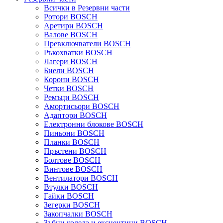
Всички в Резервни части
Ротори BOSCH
Аретири BOSCH
Валове BOSCH
Превключватели BOSCH
Ръкохватки BOSCH
Лагери BOSCH
Биели BOSCH
Корони BOSCH
Четки BOSCH
Ремъци BOSCH
Амортисьори BOSCH
Адаптори BOSCH
Електронни блокове BOSCH
Пиньони BOSCH
Планки BOSCH
Пръстени BOSCH
Болтове BOSCH
Винтове BOSCH
Вентилатори BOSCH
Втулки BOSCH
Гайки BOSCH
Зегерки BOSCH
Закопчалки BOSCH
Зъбни колела и ексцентици BOSCH