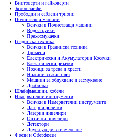
Винтоверти и гайковерти
Ъглошлайфи
Прободни и саблени триони
Почистващи машини
Всички в Почистващи машини
Водоструйки
Прахосмукачки
Градинска техника
Всички в Градинска техника
Тримери
Електрически и Акумулаторни Косачки
Електрически резачки
Ножици за трева и храсти
Ножици за жив плет
Машини за обдухване и засмукване
Дробилки
Шлайфмашини, хобели
Измервателни инструменти
Всички в Измервателни инструменти
Лазерни ролетки
Лазерни нивелири
Оптични нивелири
Детектори
Други уреди за измерване
Фрези и Оберфрези