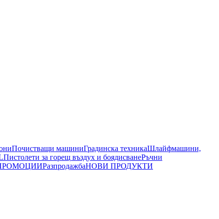
иони
Почистващи машини
Градинска техника
Шлайфмашини,
L
Пистолети за горещ въздух и боядисване
Ръчни
ПРОМОЦИИ
Разпродажба
НОВИ ПРОДУКТИ