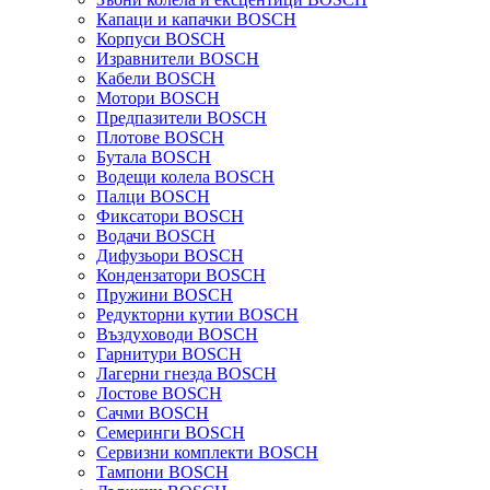
Капаци и капачки BOSCH
Корпуси BOSCH
Изравнители BOSCH
Кабели BOSCH
Мотори BOSCH
Предпазители BOSCH
Плотове BOSCH
Бутала BOSCH
Водещи колела BOSCH
Палци BOSCH
Фиксатори BOSCH
Водачи BOSCH
Дифузьори BOSCH
Кондензатори BOSCH
Пружини BOSCH
Редукторни кутии BOSCH
Въздуховоди BOSCH
Гарнитури BOSCH
Лагерни гнезда BOSCH
Лостове BOSCH
Сачми BOSCH
Семеринги BOSCH
Сервизни комплекти BOSCH
Тампони BOSCH