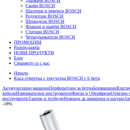
Държачи BOSCH
Скоби BOSCH
Шалтери и реверси BOSCH
Редуктори BOSCH
Шпиндели BOSCH
Фланци и шайби BOSCH
Статори BOSCH
Четкодържатели BOSCH
ПРОМОЦИИ
Разпродажба
НОВИ ПРОДУКТИ
Блог
Свържете се с нас
Начало
Къса отвертка с тресчотка BOSCH с 6 бита
Акумулаторни машини
Перфоратори за бетон
Бормашини
Кърта
хобели
Измервателни инструменти
Фрези и Оберфрези
Отрезни 
инструменти
Такери и телбоди
Ножици за ламарина и нагери
Ав
-18%