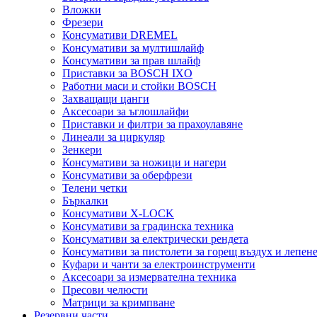
Вложки
Фрезери
Консумативи DREMEL
Консумативи за мултишлайф
Консумативи за прав шлайф
Приставки за BOSCH IXO
Работни маси и стойки BOSCH
Захващащи цанги
Аксесоари за ъглошлайфи
Приставки и филтри за прахоулавяне
Линеали за циркуляр
Зенкери
Консумативи за ножици и нагери
Консумативи за оберфрези
Телени четки
Бъркалки
Консумативи X-LOCK
Консумативи за градинска техника
Консумативи за електрически рендета
Консумативи за пистолети за горещ въздух и лепен
Куфари и чанти за електроинструменти
Аксесоари за измервателна техника
Пресови челюсти
Матрици за кримпване
Резервни части