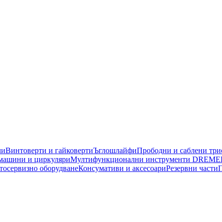
чи
Винтоверти и гайковерти
Ъглошлайфи
Прободни и саблени тр
машини и циркуляри
Мултифункционални инструменти DREME
тосервизно оборудване
Консумативи и аксесоари
Резервни части