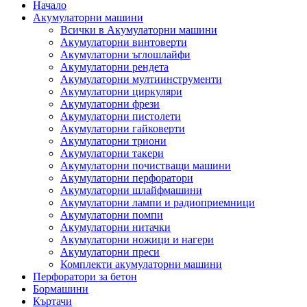
Начало
Акумулаторни машини
Всички в Акумулаторни машини
Акумулаторни винтоверти
Акумулаторни ъглошлайфи
Акумулаторни рендета
Акумулаторни мултиинструменти
Акумулаторни циркуляри
Акумулаторни фрези
Акумулаторни пистолети
Акумулаторни гайковерти
Акумулаторни триони
Акумулаторни такери
Акумулаторни почистващи машини
Акумулаторни перфоратори
Акумулаторни шлайфмашини
Акумулаторни лампи и радиоприемници
Акумулаторни помпи
Акумулаторни нитачки
Акумулаторни ножици и нагери
Акумулаторни преси
Комплекти акумулаторни машини
Перфоратори за бетон
Бормашини
Къртачи