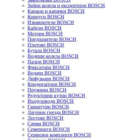
Зъбни колела и ексцентици BOSCH
Капаци и капачки BOSCH
Корпуси BOSCH
Изравнители BOSCH
Кабели BOSCH
Мотори BOSCH
Предпазители BOSCH
Плотове BOSCH
Бутала BOSCH
Водещи колела BOSCH
Палци BOSCH
Фиксатори BOSCH
Водачи BOSCH
Дифузьори BOSCH
Кондензатори BOSCH
Пружини BOSCH
Редукторни кутии BOSCH
Въздуховоди BOSCH
Гарнитури BOSCH
Лагерни гнезда BOSCH
Лостове BOSCH
Сачми BOSCH
Семеринги BOSCH
Сервизни комплекти BOSCH