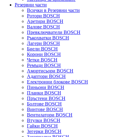
Резервни части
Всички в Резервни части
Ротори BOSCH
Аретири BOSCH
Валове BOSCH
Превключватели BOSCH
Ръкохватки BOSCH
Лагери BOSCH
Биели BOSCH
Корони BOSCH
Четки BOSCH
Ремъци BOSCH
Амортисьори BOSCH
Адаптори BOSCH
Електронни блокове BOSCH
Пиньони BOSCH
Планки BOSCH
Пръстени BOSCH
Болтове BOSCH
Винтове BOSCH
Вентилатори BOSCH
Втулки BOSCH
Гайки BOSCH
Зегерки BOSCH
Закопчалки BOSCH