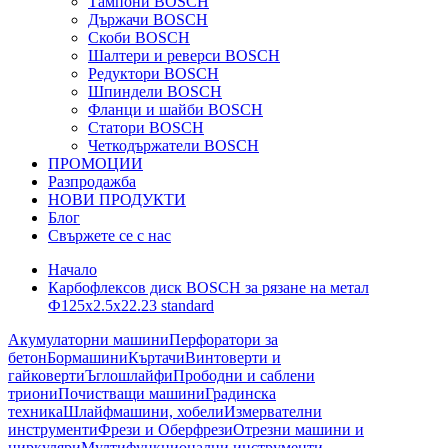
Тампони BOSCH
Държачи BOSCH
Скоби BOSCH
Шалтери и реверси BOSCH
Редуктори BOSCH
Шпиндели BOSCH
Фланци и шайби BOSCH
Статори BOSCH
Четкодържатели BOSCH
ПРОМОЦИИ
Разпродажба
НОВИ ПРОДУКТИ
Блог
Свържете се с нас
Начало
Карбофлексов диск BOSCH за рязане на метал
Ф125х2.5х22.23 standard
Акумулаторни машини
Перфоратори за
бетон
Бормашини
Къртачи
Винтоверти и
гайковерти
Ъглошлайфи
Прободни и саблени
триони
Почистващи машини
Градинска
техника
Шлайфмашини, хобели
Измервателни
инструменти
Фрези и Оберфрези
Отрезни машини и
циркуляри
Мултифункционални инструменти