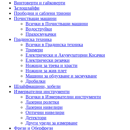
Винтоверти и гайковерти
Ъглошлайфи
Прободни и саблени триони
Почистващи машини
Всички в Почистващи машини
Водоструйки
Прахосмукачки
Градинска техника
Всички в Градинска техника
Тримери
Електрически и Акумулаторни Косачки
Електрически резачки
Ножици за трева и храсти
Ножици за жив плет
Машини за обдухване и засмукване
Дробилки
Шлайфмашини, хобели
Измервателни инструменти
Всички в Измервателни инструменти
Лазерни ролетки
Лазерни нивелири
Оптични нивелири
Детектори
Други уреди за измерване
Фрези и Оберфрези