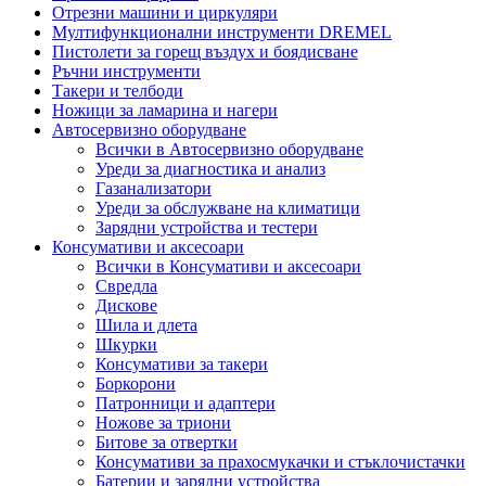
Отрезни машини и циркуляри
Мултифункционални инструменти DREMEL
Пистолети за горещ въздух и боядисване
Ръчни инструменти
Такери и телбоди
Ножици за ламарина и нагери
Автосервизно оборудване
Всички в Автосервизно оборудване
Уреди за диагностика и анализ
Газанализатори
Уреди за обслужване на климатици
Зарядни устройства и тестери
Консумативи и аксесоари
Всички в Консумативи и аксесоари
Свредла
Дискове
Шила и длета
Шкурки
Консумативи за такери
Боркорони
Патронници и адаптери
Ножове за триони
Битове за отвертки
Консумативи за прахосмукачки и стъклочистачки
Батерии и зарядни устройства