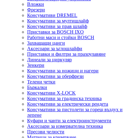
Вложки
Фрезери
Консумативи DREMEL
Консумативи за мултишлайф
Консумативи за прав шлайф
Приставки за BOSCH IXO
Работни маси и стойки BOSCH
Захващащи цанги
Аксесоари за ъглошлайфи
Приставки и филтри за прахоулавяне
Линеали за циркуляр
Зенкери
Консумативи за ножици и нагери
Консумативи за оберфрези
Телени четки
Бъркалки
Консумативи X-LOCK
Консумативи за градинска техника
Консумативи за електрически рендета
Консумативи за пистолети за горещ въздух и
лепене
Куфари и чанти за електроинструменти
Аксесоари за измервателна техника
Пресови челюсти
Матрици за кримпване