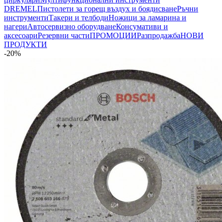
DREMEL
Пистолети за горещ въздух и боядисване
Ръчни
инструменти
Такери и телбоди
Ножици за ламарина и
нагери
Автосервизно оборудване
Консумативи и
аксесоари
Резервни части
ПРОМОЦИИ
Разпродажба
НОВИ
ПРОДУКТИ
-20%