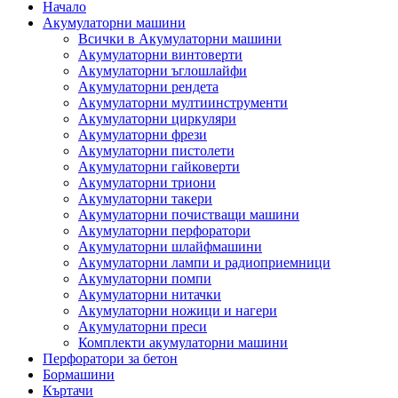
Начало
Акумулаторни машини
Всички в Акумулаторни машини
Акумулаторни винтоверти
Акумулаторни ъглошлайфи
Акумулаторни рендета
Акумулаторни мултиинструменти
Акумулаторни циркуляри
Акумулаторни фрези
Акумулаторни пистолети
Акумулаторни гайковерти
Акумулаторни триони
Акумулаторни такери
Акумулаторни почистващи машини
Акумулаторни перфоратори
Акумулаторни шлайфмашини
Акумулаторни лампи и радиоприемници
Акумулаторни помпи
Акумулаторни нитачки
Акумулаторни ножици и нагери
Акумулаторни преси
Комплекти акумулаторни машини
Перфоратори за бетон
Бормашини
Къртачи