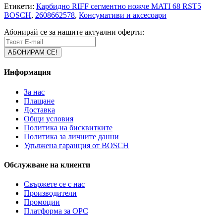
Етикети:
Карбидно RIFF сегментно ножче MATI 68 RST5
BOSCH
,
2608662578
,
Консумативи и аксесоари
Абонирай се за нашите актуални оферти:
Информация
За нас
Плащане
Доставка
Общи условия
Политика на бисквитките
Политика за личните данни
Удължена гаранция от BOSCH
Обслужване на клиенти
Свържете се с нас
Производители
Промоции
Платформа за ОРС