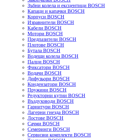
Зъбни колела и ексцентици BOSCH
Капаци и капачки BOSCH
Корпуси BOSCH
Изравнители BOSCH
Кабели BOSCH
Мотори BOSCH
Предпазители BOSCH
Плотове BOSCH
Бутала BOSCH
Водещи колела BOSCH
Палци BOSCH
Фиксатори BOSCH
Водачи BOSCH
Дифузьори BOSCH
Кондензатори BOSCH
Пружини BOSCH
Редукторни кутии BOSCH
Въздуховоди BOSCH
Гарнитури BOSCH
Лагерни гнезда BOSCH
Лостове BOSCH
Сачми BOSCH
Семеринги BOSCH
Сервизни комплекти BOSCH