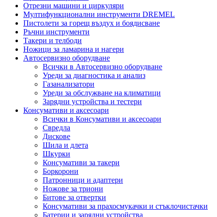
Отрезни машини и циркуляри
Мултифункционални инструменти DREMEL
Пистолети за горещ въздух и боядисване
Ръчни инструменти
Такери и телбоди
Ножици за ламарина и нагери
Автосервизно оборудване
Всички в Автосервизно оборудване
Уреди за диагностика и анализ
Газанализатори
Уреди за обслужване на климатици
Зарядни устройства и тестери
Консумативи и аксесоари
Всички в Консумативи и аксесоари
Свредла
Дискове
Шила и длета
Шкурки
Консумативи за такери
Боркорони
Патронници и адаптери
Ножове за триони
Битове за отвертки
Консумативи за прахосмукачки и стъклочистачки
Батерии и зарядни устройства