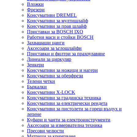
Вложки
Фрезери
Консумативи DREMEL
Консумативи за мултишлайф
Консумативи за прав шлайф
Приставки за BOSCH IXO
Работни маси и стойки BOSCH
Захващащи цанги
Аксесоари за ъглошлайфи
Приставки и филтри за прахоулавяне
Линеали за циркуляр
Зенкери
Консумативи за ножици и нагери
Консумативи за оберфрези
Телени четки
Бъркалки
Консумативи X-LOCK
Консумативи за градинска техника
Консумативи за електрически рендета
Консумативи за пистолети за горещ въздух и
лепене
Куфари и чанти за електроинструменти
Аксесоари за измервателна техника
Пресови челюсти
Матрици за кримпване