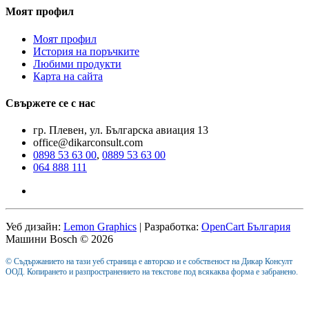
Моят профил
Моят профил
История на поръчките
Любими продукти
Карта на сайта
Свържете се с нас
гр. Плевен, ул. Българска авиация 13
office@dikarconsult.com
0898 53 63 00
,
0889 53 63 00
064 888 111
Уеб дизайн:
Lemon Graphics
| Разработка:
OpenCart България
Машини Bosch © 2026
© Съдържанието на тази уеб страница е авторско и е собственост на Дикар Консулт
ООД. Копирането и разпространението на текстове под всякаква форма е забранено.