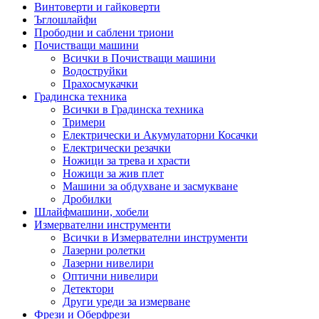
Винтоверти и гайковерти
Ъглошлайфи
Прободни и саблени триони
Почистващи машини
Всички в Почистващи машини
Водоструйки
Прахосмукачки
Градинска техника
Всички в Градинска техника
Тримери
Електрически и Акумулаторни Косачки
Електрически резачки
Ножици за трева и храсти
Ножици за жив плет
Машини за обдухване и засмукване
Дробилки
Шлайфмашини, хобели
Измервателни инструменти
Всички в Измервателни инструменти
Лазерни ролетки
Лазерни нивелири
Оптични нивелири
Детектори
Други уреди за измерване
Фрези и Оберфрези