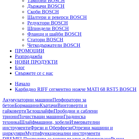
Тампони BOSCH
Държачи BOSCH
Скоби BOSCH
Шалтери и реверси BOSCH
Редуктори BOSCH
Шпиндели BOSCH
Фланци и шайби BOSCH
Статори BOSCH
Четкодържатели BOSCH
ПРОМОЦИИ
Разпродажба
НОВИ ПРОДУКТИ
Блог
Свържете се с нас
Начало
Карбидно RIFF сегментно ножче MATI 68 RST5 BOSCH
Акумулаторни машини
Перфоратори за
бетон
Бормашини
Къртачи
Винтоверти и
гайковерти
Ъглошлайфи
Прободни и саблени
триони
Почистващи машини
Градинска
техника
Шлайфмашини, хобели
Измервателни
инструменти
Фрези и Оберфрези
Отрезни машини и
циркуляри
Мултифункционални инструменти
DREMEL
Пистолети за горещ въздух и боядисване
Ръчни