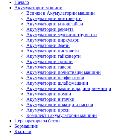
Начало
Акумулаторни машини
Всички в Акумулаторни машини
Акумулаторни винтоверти
Акумулаторни ъглошлайфи
Акумулаторни рендета
Акумулаторни мултиинструменти
Акумулаторни циркуляри
Акумулаторни фрези
Акумулаторни пистолети
Акумулаторни гайковерти
Акумулаторни триони
Акумулаторни такери
Акумулаторни почистващи машини
Акумулаторни перфоратори
Акумулаторни шлайфмашини
Акумулаторни лампи и радиоприемници
Акумулаторни помпи
Акумулаторни нитачки
Акумулаторни ножици и нагери
Акумулаторни преси
Комплекти акумулаторни машини
Перфоратори за бетон
Бормашини
Къртачи