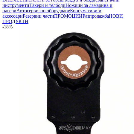
инструменти
Такери и телбоди
Ножици за ламарина и
нагери
Автосервизно оборудване
Консумативи и
аксесоари
Резервни части
ПРОМОЦИИ
Разпродажба
НОВИ
ПРОДУКТИ
-18%