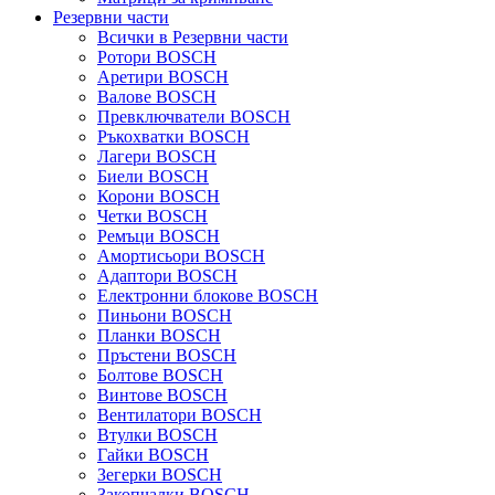
Резервни части
Всички в Резервни части
Ротори BOSCH
Аретири BOSCH
Валове BOSCH
Превключватели BOSCH
Ръкохватки BOSCH
Лагери BOSCH
Биели BOSCH
Корони BOSCH
Четки BOSCH
Ремъци BOSCH
Амортисьори BOSCH
Адаптори BOSCH
Електронни блокове BOSCH
Пиньони BOSCH
Планки BOSCH
Пръстени BOSCH
Болтове BOSCH
Винтове BOSCH
Вентилатори BOSCH
Втулки BOSCH
Гайки BOSCH
Зегерки BOSCH
Закопчалки BOSCH