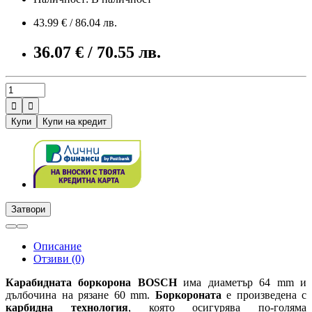
43.99 € / 86.04 лв.
36.07 € / 70.55 лв.


Купи
Купи на кредит
Затвори
Описание
Отзиви (0)
Карабидната боркорона BOSCH
има диаметър 64 mm и
дълбочина на рязане 60 mm.
Боркороната
е произведена с
карбидна технология
, която осигурява по-голяма