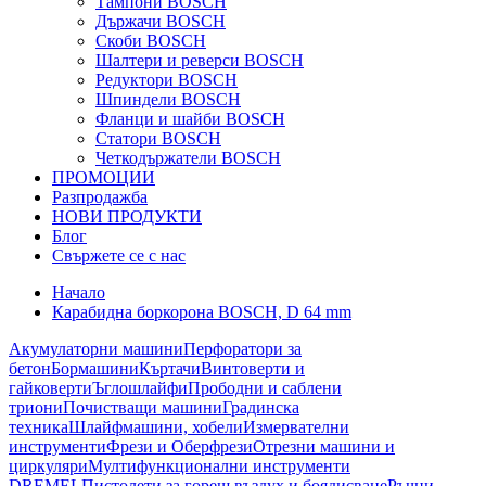
Тампони BOSCH
Държачи BOSCH
Скоби BOSCH
Шалтери и реверси BOSCH
Редуктори BOSCH
Шпиндели BOSCH
Фланци и шайби BOSCH
Статори BOSCH
Четкодържатели BOSCH
ПРОМОЦИИ
Разпродажба
НОВИ ПРОДУКТИ
Блог
Свържете се с нас
Начало
Карабидна боркорона BOSCH, D 64 mm
Акумулаторни машини
Перфоратори за
бетон
Бормашини
Къртачи
Винтоверти и
гайковерти
Ъглошлайфи
Прободни и саблени
триони
Почистващи машини
Градинска
техника
Шлайфмашини, хобели
Измервателни
инструменти
Фрези и Оберфрези
Отрезни машини и
циркуляри
Мултифункционални инструменти
DREMEL
Пистолети за горещ въздух и боядисване
Ръчни