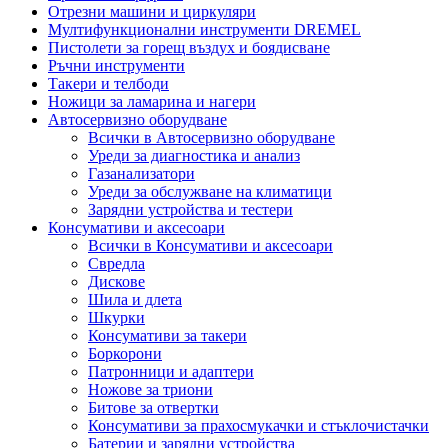
Отрезни машини и циркуляри
Мултифункционални инструменти DREMEL
Пистолети за горещ въздух и боядисване
Ръчни инструменти
Такери и телбоди
Ножици за ламарина и нагери
Автосервизно оборудване
Всички в Автосервизно оборудване
Уреди за диагностика и анализ
Газанализатори
Уреди за обслужване на климатици
Зарядни устройства и тестери
Консумативи и аксесоари
Всички в Консумативи и аксесоари
Свредла
Дискове
Шила и длета
Шкурки
Консумативи за такери
Боркорони
Патронници и адаптери
Ножове за триони
Битове за отвертки
Консумативи за прахосмукачки и стъклочистачки
Батерии и зарядни устройства