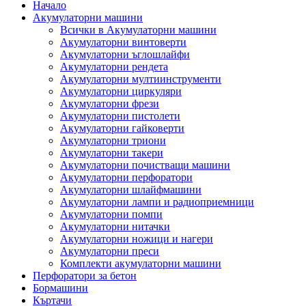
Начало
Акумулаторни машини
Всички в Акумулаторни машини
Акумулаторни винтоверти
Акумулаторни ъглошлайфи
Акумулаторни рендета
Акумулаторни мултиинструменти
Акумулаторни циркуляри
Акумулаторни фрези
Акумулаторни пистолети
Акумулаторни гайковерти
Акумулаторни триони
Акумулаторни такери
Акумулаторни почистващи машини
Акумулаторни перфоратори
Акумулаторни шлайфмашини
Акумулаторни лампи и радиоприемници
Акумулаторни помпи
Акумулаторни нитачки
Акумулаторни ножици и нагери
Акумулаторни преси
Комплекти акумулаторни машини
Перфоратори за бетон
Бормашини
Къртачи