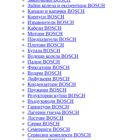
Зъбни колела и ексцентици BOSCH
Капаци и капачки BOSCH
Корпуси BOSCH
Изравнители BOSCH
Кабели BOSCH
Мотори BOSCH
Предпазители BOSCH
Плотове BOSCH
Бутала BOSCH
Водещи колела BOSCH
Палци BOSCH
Фиксатори BOSCH
Водачи BOSCH
Дифузьори BOSCH
Кондензатори BOSCH
Пружини BOSCH
Редукторни кутии BOSCH
Въздуховоди BOSCH
Гарнитури BOSCH
Лагерни гнезда BOSCH
Лостове BOSCH
Сачми BOSCH
Семеринги BOSCH
Сервизни комплекти BOSCH