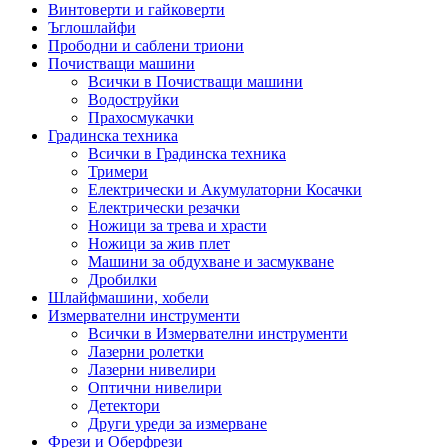
Винтоверти и гайковерти
Ъглошлайфи
Прободни и саблени триони
Почистващи машини
Всички в Почистващи машини
Водоструйки
Прахосмукачки
Градинска техника
Всички в Градинска техника
Тримери
Електрически и Акумулаторни Косачки
Електрически резачки
Ножици за трева и храсти
Ножици за жив плет
Машини за обдухване и засмукване
Дробилки
Шлайфмашини, хобели
Измервателни инструменти
Всички в Измервателни инструменти
Лазерни ролетки
Лазерни нивелири
Оптични нивелири
Детектори
Други уреди за измерване
Фрези и Оберфрези