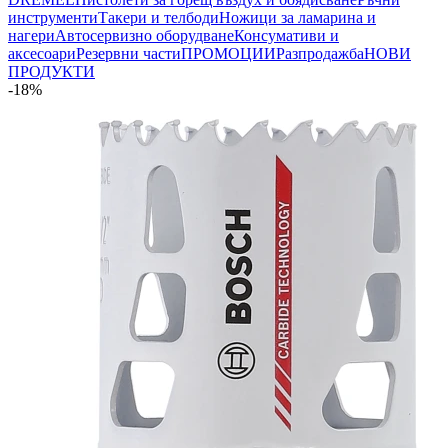
инструменти
Такери и телбоди
Ножици за ламарина и
нагери
Автосервизно оборудване
Консумативи и
аксесоари
Резервни части
ПРОМОЦИИ
Разпродажба
НОВИ
ПРОДУКТИ
-18%