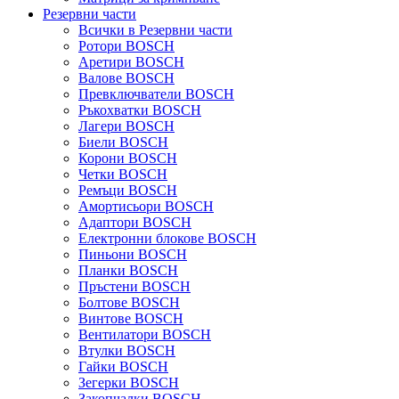
Резервни части
Всички в Резервни части
Ротори BOSCH
Аретири BOSCH
Валове BOSCH
Превключватели BOSCH
Ръкохватки BOSCH
Лагери BOSCH
Биели BOSCH
Корони BOSCH
Четки BOSCH
Ремъци BOSCH
Амортисьори BOSCH
Адаптори BOSCH
Електронни блокове BOSCH
Пиньони BOSCH
Планки BOSCH
Пръстени BOSCH
Болтове BOSCH
Винтове BOSCH
Вентилатори BOSCH
Втулки BOSCH
Гайки BOSCH
Зегерки BOSCH
Закопчалки BOSCH