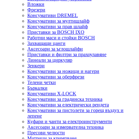
Вложки
Фрезери
Консумативи DREMEL
Консумативи за мултишлайф
Консумативи за прав шлайф
Приставки за BOSCH IXO
Работни маси и стойки BOSCH
Захващащи цанги
Аксесоари за ъглошлайфи
Приставки и филтри за прахоулавяне
Линеали за циркуляр
Зенкери
Консумативи за ножици и нагери
Консумативи за оберфрези
Телени четки
Бъркалки
Консумативи X-LOCK
Консумативи за градинска техника
Консумативи за електрически рендета
Консумативи за пистолети за горещ въздух и
лепене
Куфари и чанти за електроинструменти
Аксесоари за измервателна техника
Пресови челюсти
Матрици за кримпване