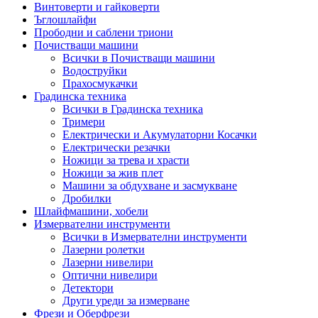
Винтоверти и гайковерти
Ъглошлайфи
Прободни и саблени триони
Почистващи машини
Всички в Почистващи машини
Водоструйки
Прахосмукачки
Градинска техника
Всички в Градинска техника
Тримери
Електрически и Акумулаторни Косачки
Електрически резачки
Ножици за трева и храсти
Ножици за жив плет
Машини за обдухване и засмукване
Дробилки
Шлайфмашини, хобели
Измервателни инструменти
Всички в Измервателни инструменти
Лазерни ролетки
Лазерни нивелири
Оптични нивелири
Детектори
Други уреди за измерване
Фрези и Оберфрези