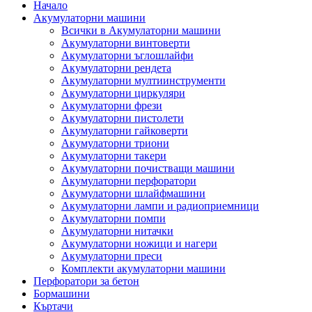
Начало
Акумулаторни машини
Всички в Акумулаторни машини
Акумулаторни винтоверти
Акумулаторни ъглошлайфи
Акумулаторни рендета
Акумулаторни мултиинструменти
Акумулаторни циркуляри
Акумулаторни фрези
Акумулаторни пистолети
Акумулаторни гайковерти
Акумулаторни триони
Акумулаторни такери
Акумулаторни почистващи машини
Акумулаторни перфоратори
Акумулаторни шлайфмашини
Акумулаторни лампи и радиоприемници
Акумулаторни помпи
Акумулаторни нитачки
Акумулаторни ножици и нагери
Акумулаторни преси
Комплекти акумулаторни машини
Перфоратори за бетон
Бормашини
Къртачи