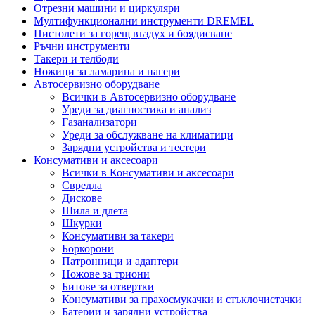
Отрезни машини и циркуляри
Мултифункционални инструменти DREMEL
Пистолети за горещ въздух и боядисване
Ръчни инструменти
Такери и телбоди
Ножици за ламарина и нагери
Автосервизно оборудване
Всички в Автосервизно оборудване
Уреди за диагностика и анализ
Газанализатори
Уреди за обслужване на климатици
Зарядни устройства и тестери
Консумативи и аксесоари
Всички в Консумативи и аксесоари
Свредла
Дискове
Шила и длета
Шкурки
Консумативи за такери
Боркорони
Патронници и адаптери
Ножове за триони
Битове за отвертки
Консумативи за прахосмукачки и стъклочистачки
Батерии и зарядни устройства