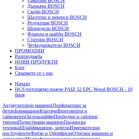
Тампони BOSCH
Държачи BOSCH
Скоби BOSCH
Шалтери и реверси BOSCH
Редуктори BOSCH
Шпиндели BOSCH
Фланци и шайби BOSCH
Статори BOSCH
Четкодържатели BOSCH
ПРОМОЦИИ
Разпродажба
НОВИ ПРОДУКТИ
Блог
Свържете се с нас
Начало
HCS потопяемо ножче PAIZ 32 EPC Wood BOSCH - 10
броя
Акумулаторни машини
Перфоратори за
бетон
Бормашини
Къртачи
Винтоверти и
гайковерти
Ъглошлайфи
Прободни и саблени
триони
Почистващи машини
Градинска
техника
Шлайфмашини, хобели
Измервателни
инструменти
Фрези и Оберфрези
Отрезни машини и
циркуляри
Мултифункционални инструменти