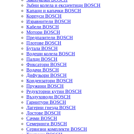
Зъбни колела и ексцентици BOSCH
Капаци и капачки BOSCH
Корпуси BOSCH
Изравнители BOSCH
Кабели BOSCH
Мотори BOSCH
Предпазители BOSCH
Плотове BOSCH
Бутала BOSCH
Водещи колела BOSCH
Палци BOSCH
Фиксатори BOSCH
Водачи BOSCH
Дифузьори BOSCH
Кондензатори BOSCH
Пружини BOSCH
Редукторни кутии BOSCH
Въздуховоди BOSCH
Гарнитури BOSCH
Лагерни гнезда BOSCH
Лостове BOSCH
Сачми BOSCH
Семеринги BOSCH
Сервизни комплекти BOSCH