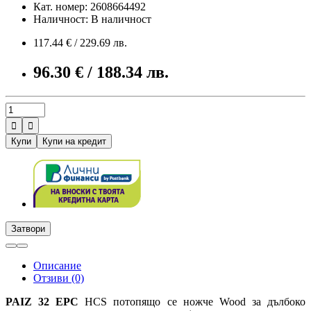
Кат. номер: 2608664492
Наличност: В наличност
117.44 € / 229.69 лв.
96.30 € / 188.34 лв.


Купи
Купи на кредит
Затвори
Описание
Отзиви (0)
PAIZ 32 EPC
HCS потопящо се ножче Wood за дълбоко