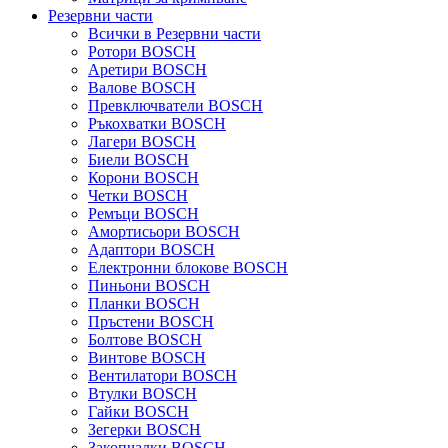
Резервни части
Всички в Резервни части
Ротори BOSCH
Аретири BOSCH
Валове BOSCH
Превключватели BOSCH
Ръкохватки BOSCH
Лагери BOSCH
Биели BOSCH
Корони BOSCH
Четки BOSCH
Ремъци BOSCH
Амортисьори BOSCH
Адаптори BOSCH
Електронни блокове BOSCH
Пиньони BOSCH
Планки BOSCH
Пръстени BOSCH
Болтове BOSCH
Винтове BOSCH
Вентилатори BOSCH
Втулки BOSCH
Гайки BOSCH
Зегерки BOSCH
Закопчалки BOSCH