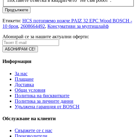
Поставете отметка в квадратчето "Не съм робот".
Продължете
Етикети:
HCS потопяемо ножче PAIZ 32 EPC Wood BOSCH -
10 броя
,
2608664492
,
Консумативи за мултишлайф
Абонирай се за нашите актуални оферти:
Информация
За нас
Плащане
Доставка
Общи условия
Политика на бисквитките
Политика за личните данни
Удължена гаранция от BOSCH
Обслужване на клиенти
Свържете се с нас
Производители