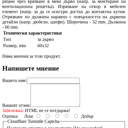
рязане чрез врязване в меко дърво (напр. за монтиране на
вентилационна решетка). Изрязване на отвор в мебелен
елемент (напр. за да се осигури достъп до контактна кутия.
Отрязване по дължина наравно с повърхността на дървени
детайли (напр. дюбели, цапфи). Широчина - 32 mm. Дължина
- 60 mm.
Технически характеристики
Тип
за дърво
Размер, mm
60x32
Няма мнения за този продукт.
Напишете мнение
Вашето име:
Вашият отзив:
Забележка:
HTML не се потдържа!
Оценка:
Лош
Добър
Cloudflare Turnstile Captcha