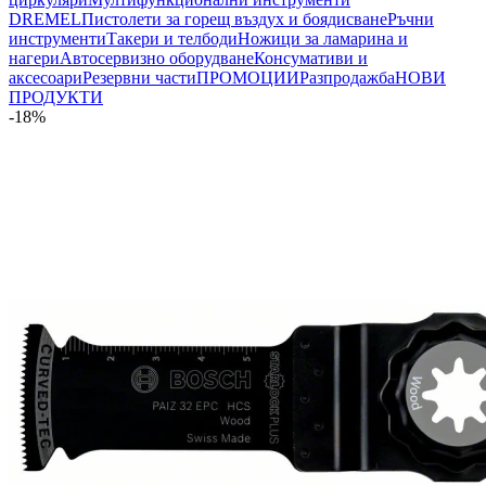
DREMEL
Пистолети за горещ въздух и боядисване
Ръчни
инструменти
Такери и телбоди
Ножици за ламарина и
нагери
Автосервизно оборудване
Консумативи и
аксесоари
Резервни части
ПРОМОЦИИ
Разпродажба
НОВИ
ПРОДУКТИ
-18%