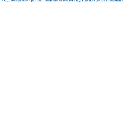
ООД. Копирането и разпространението на текстове под всякаква форма е забранено.