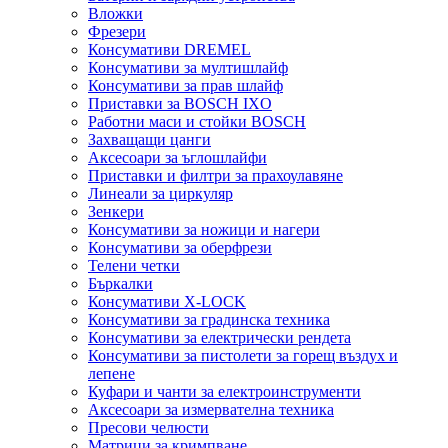
Вложки
Фрезери
Консумативи DREMEL
Консумативи за мултишлайф
Консумативи за прав шлайф
Приставки за BOSCH IXO
Работни маси и стойки BOSCH
Захващащи цанги
Аксесоари за ъглошлайфи
Приставки и филтри за прахоулавяне
Линеали за циркуляр
Зенкери
Консумативи за ножици и нагери
Консумативи за оберфрези
Телени четки
Бъркалки
Консумативи X-LOCK
Консумативи за градинска техника
Консумативи за електрически рендета
Консумативи за пистолети за горещ въздух и
лепене
Куфари и чанти за електроинструменти
Аксесоари за измервателна техника
Пресови челюсти
Матрици за кримпване