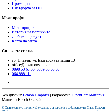
Промоции
Платформа за ОРС
Моят профил
Моят профил
История на поръчките
Любими продукти
Карта на сайта
Свържете се с нас
гр. Плевен, ул. Българска авиация 13
office@dikarconsult.com
0898 53 63 00
,
0889 53 63 00
064 888 111
Уеб дизайн:
Lemon Graphics
| Разработка:
OpenCart България
Машини Bosch © 2026
© Съдържанието на тази уеб страница е авторско и е собственост на Дикар Консулт