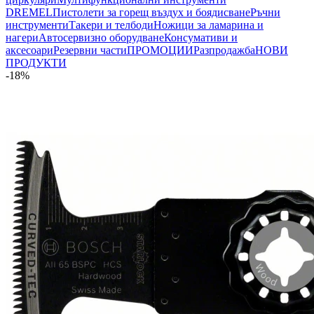
DREMEL
Пистолети за горещ въздух и боядисване
Ръчни
инструменти
Такери и телбоди
Ножици за ламарина и
нагери
Автосервизно оборудване
Консумативи и
аксесоари
Резервни части
ПРОМОЦИИ
Разпродажба
НОВИ
ПРОДУКТИ
-18%