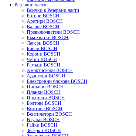
Резервни части
Всички в Резервни части
Ротори BOSCH
Аретири BOSCH
Валове BOSCH
Превключватели BOSCH
Ръкохватки BOSCH
Лагери BOSCH
Биели BOSCH
Корони BOSCH
Четки BOSCH
Ремъци BOSCH
Амортисьори BOSCH
Адаптори BOSCH
Електронни блокове BOSCH
Пиньони BOSCH
Планки BOSCH
Пръстени BOSCH
Болтове BOSCH
Винтове BOSCH
Вентилатори BOSCH
Втулки BOSCH
Гайки BOSCH
Зегерки BOSCH
Закопчалки BOSCH