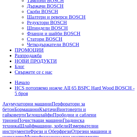
Тампони BOSCH
Държачи BOSCH
Скоби BOSCH
Шалтери и реверси BOSCH
Редуктори BOSCH
Шпиндели BOSCH
Фланци и шайби BOSCH
Статори BOSCH
Четкодържатели BOSCH
ПРОМОЦИИ
Разпродажба
НОВИ ПРОДУКТИ
Блог
Свържете се с нас
Начало
HCS потопяемо ножче AII 65 BSPC Hard Wood BOSCH -
5 броя
Акумулаторни машини
Перфоратори за
бетон
Бормашини
Къртачи
Винтоверти и
гайковерти
Ъглошлайфи
Прободни и саблени
триони
Почистващи машини
Градинска
техника
Шлайфмашини, хобели
Измервателни
инструменти
Фрези и Оберфрези
Отрезни машини и
циркуляри
Мултифункционални инструменти