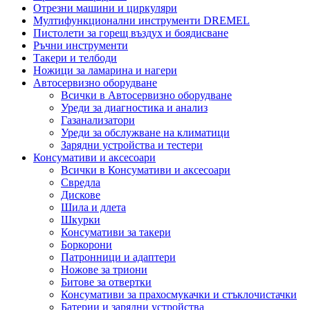
Отрезни машини и циркуляри
Мултифункционални инструменти DREMEL
Пистолети за горещ въздух и боядисване
Ръчни инструменти
Такери и телбоди
Ножици за ламарина и нагери
Автосервизно оборудване
Всички в Автосервизно оборудване
Уреди за диагностика и анализ
Газанализатори
Уреди за обслужване на климатици
Зарядни устройства и тестери
Консумативи и аксесоари
Всички в Консумативи и аксесоари
Свредла
Дискове
Шила и длета
Шкурки
Консумативи за такери
Боркорони
Патронници и адаптери
Ножове за триони
Битове за отвертки
Консумативи за прахосмукачки и стъклочистачки
Батерии и зарядни устройства