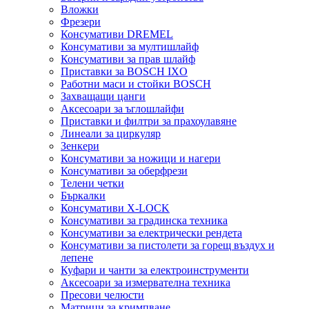
Вложки
Фрезери
Консумативи DREMEL
Консумативи за мултишлайф
Консумативи за прав шлайф
Приставки за BOSCH IXO
Работни маси и стойки BOSCH
Захващащи цанги
Аксесоари за ъглошлайфи
Приставки и филтри за прахоулавяне
Линеали за циркуляр
Зенкери
Консумативи за ножици и нагери
Консумативи за оберфрези
Телени четки
Бъркалки
Консумативи X-LOCK
Консумативи за градинска техника
Консумативи за електрически рендета
Консумативи за пистолети за горещ въздух и
лепене
Куфари и чанти за електроинструменти
Аксесоари за измервателна техника
Пресови челюсти
Матрици за кримпване