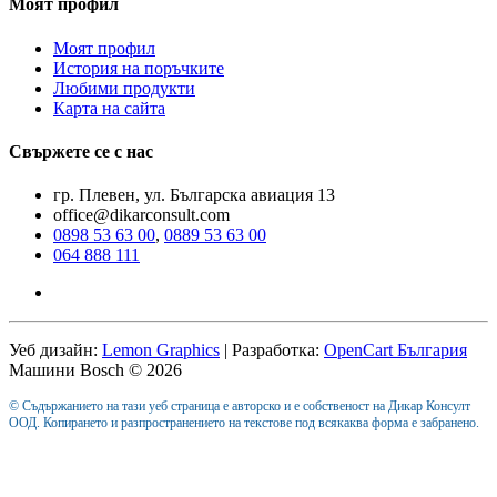
Моят профил
Моят профил
История на поръчките
Любими продукти
Карта на сайта
Свържете се с нас
гр. Плевен, ул. Българска авиация 13
office@dikarconsult.com
0898 53 63 00
,
0889 53 63 00
064 888 111
Уеб дизайн:
Lemon Graphics
| Разработка:
OpenCart България
Машини Bosch © 2026
© Съдържанието на тази уеб страница е авторско и е собственост на Дикар Консулт
ООД. Копирането и разпространението на текстове под всякаква форма е забранено.