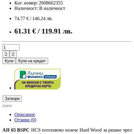
Кат. номер: 2608662355
Наличност: В наличност
74.77 € / 146.24 лв.
61.31 € / 119.91 лв.


Купи
Купи на кредит
Затвори
Описание
Отзиви (0)
AII 65 BSPC
HCS потопяемо ножче Hard Wood за рязане чрез