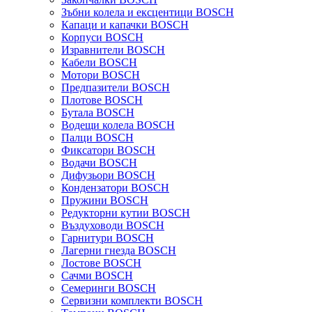
Зъбни колела и ексцентици BOSCH
Капаци и капачки BOSCH
Корпуси BOSCH
Изравнители BOSCH
Кабели BOSCH
Мотори BOSCH
Предпазители BOSCH
Плотове BOSCH
Бутала BOSCH
Водещи колела BOSCH
Палци BOSCH
Фиксатори BOSCH
Водачи BOSCH
Дифузьори BOSCH
Кондензатори BOSCH
Пружини BOSCH
Редукторни кутии BOSCH
Въздуховоди BOSCH
Гарнитури BOSCH
Лагерни гнезда BOSCH
Лостове BOSCH
Сачми BOSCH
Семеринги BOSCH
Сервизни комплекти BOSCH