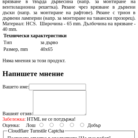
врязване в твърда дървесина (напр. за монтиране на
вентилационна решетка). Рязане чрез врязване в дървени
дъски (напр. за монтиране на рафтове). Рязане с трион в
дървени ламперии (напр. за монтиране на тавански прозорец).
Материал: HCS. Широчина - 65 mm. Дълбочина на врязване -
40 mm.
Технически характеристики
Тип
за дърво
Размер, mm
40x65
Няма мнения за този продукт.
Напишете мнение
Вашето име:
Вашият отзив:
Забележка:
HTML не се потдържа!
Оценка:
Лош
Добър
Cloudflare Turnstile Captcha