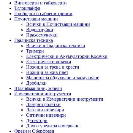
Винтоверти и гайковерти
Ъглошлайфи
Прободни и саблени триони
Почистващи машини
Всички в Почистващи машини
Водоструйки
Прахосмукачки
Градинска техника
Всички в Градинска техника
Тримери
Електрически и Акумулаторни Косачки
Електрически резачки
Ножици за трева и храсти
Ножици за жив плет
Машини за обдухване и засмукване
Дробилки
Шлайфмашини, хобели
Измервателни инструменти
Всички в Измервателни инструменти
Лазерни ролетки
Лазерни нивелири
Оптични нивелири
Детектори
Други уреди за измерване
Фрези и Оберфрези