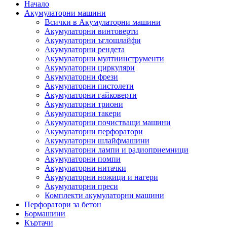
Начало
Акумулаторни машини
Всички в Акумулаторни машини
Акумулаторни винтоверти
Акумулаторни ъглошлайфи
Акумулаторни рендета
Акумулаторни мултиинструменти
Акумулаторни циркуляри
Акумулаторни фрези
Акумулаторни пистолети
Акумулаторни гайковерти
Акумулаторни триони
Акумулаторни такери
Акумулаторни почистващи машини
Акумулаторни перфоратори
Акумулаторни шлайфмашини
Акумулаторни лампи и радиоприемници
Акумулаторни помпи
Акумулаторни нитачки
Акумулаторни ножици и нагери
Акумулаторни преси
Комплекти акумулаторни машини
Перфоратори за бетон
Бормашини
Къртачи