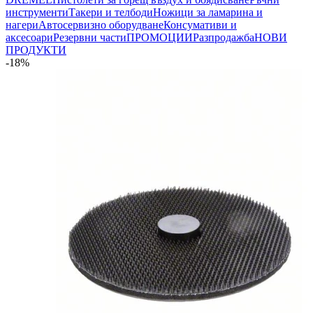
инструменти
Такери и телбоди
Ножици за ламарина и
нагери
Автосервизно оборудване
Консумативи и
аксесоари
Резервни части
ПРОМОЦИИ
Разпродажба
НОВИ
ПРОДУКТИ
-18%