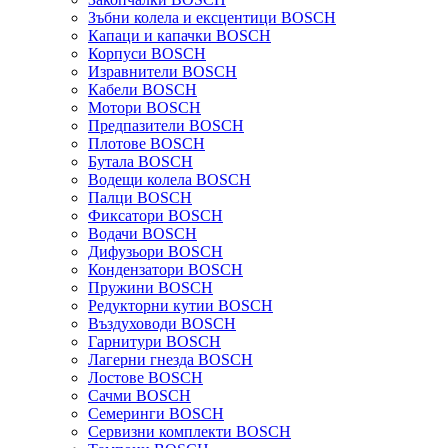
Зъбни колела и ексцентици BOSCH
Капаци и капачки BOSCH
Корпуси BOSCH
Изравнители BOSCH
Кабели BOSCH
Мотори BOSCH
Предпазители BOSCH
Плотове BOSCH
Бутала BOSCH
Водещи колела BOSCH
Палци BOSCH
Фиксатори BOSCH
Водачи BOSCH
Дифузьори BOSCH
Кондензатори BOSCH
Пружини BOSCH
Редукторни кутии BOSCH
Въздуховоди BOSCH
Гарнитури BOSCH
Лагерни гнезда BOSCH
Лостове BOSCH
Сачми BOSCH
Семеринги BOSCH
Сервизни комплекти BOSCH