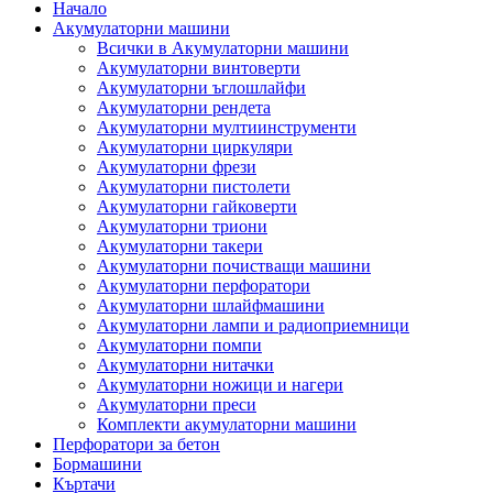
Начало
Акумулаторни машини
Всички в Акумулаторни машини
Акумулаторни винтоверти
Акумулаторни ъглошлайфи
Акумулаторни рендета
Акумулаторни мултиинструменти
Акумулаторни циркуляри
Акумулаторни фрези
Акумулаторни пистолети
Акумулаторни гайковерти
Акумулаторни триони
Акумулаторни такери
Акумулаторни почистващи машини
Акумулаторни перфоратори
Акумулаторни шлайфмашини
Акумулаторни лампи и радиоприемници
Акумулаторни помпи
Акумулаторни нитачки
Акумулаторни ножици и нагери
Акумулаторни преси
Комплекти акумулаторни машини
Перфоратори за бетон
Бормашини
Къртачи