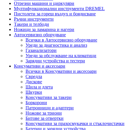
Отрезни машини и циркуляри
Мултифункционални инструменти DREMEL
Пистолети за горещ въздух и боядисване
Ръчни инструменти
Такери и телбоди
Ножици за ламарина и нагери
Автосервизно оборудване
Всички в Автосервизно оборудване
Уреди за диагностика и анализ
Газанализатори
Уреди за обслужване на климатици
Зарядни устройства и тестери
Консумативи и аксесоари
Всички в Консумативи и аксесоари
Свредла
Дискове
Шила и длета
Шкурки
Консумативи за такери
Боркорони
Патронници и адаптери
Ножове за триони
Битове за отвертки
Консумативи за прахосмукачки и стъклочистачки
Батерии и зарядни устройства