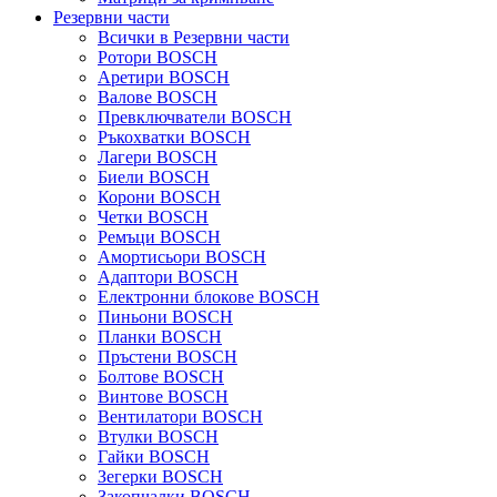
Резервни части
Всички в Резервни части
Ротори BOSCH
Аретири BOSCH
Валове BOSCH
Превключватели BOSCH
Ръкохватки BOSCH
Лагери BOSCH
Биели BOSCH
Корони BOSCH
Четки BOSCH
Ремъци BOSCH
Амортисьори BOSCH
Адаптори BOSCH
Електронни блокове BOSCH
Пиньони BOSCH
Планки BOSCH
Пръстени BOSCH
Болтове BOSCH
Винтове BOSCH
Вентилатори BOSCH
Втулки BOSCH
Гайки BOSCH
Зегерки BOSCH
Закопчалки BOSCH