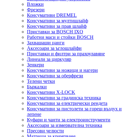
Вложки
Фрезери
Консумативи DREMEL
Консумативи за мултишлайф
Консумативи за прав шлайф
Приставки за BOSCH IXO
Работни маси и стойки BOSCH
Захващащи цанги
Аксесоари за ъглошлайфи
Приставки и филтри за прахоулавяне
Линеали за циркуляр
Зенкери
Консумативи за ножици и нагери
Консумативи за оберфрези
Телени четки
Бъркалки
Консумативи X-LOCK
Консумативи за градинска техника
Консумативи за електрически рендета
Консумативи за пистолети за горещ въздух и
лепене
Куфари и чанти за електроинструменти
Аксесоари за измервателна техника
Пресови челюсти
Матрици за кримпване