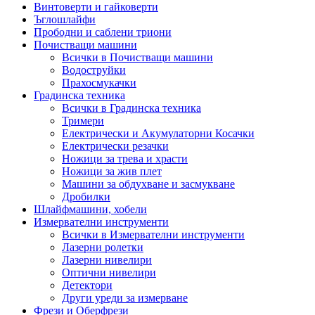
Винтоверти и гайковерти
Ъглошлайфи
Прободни и саблени триони
Почистващи машини
Всички в Почистващи машини
Водоструйки
Прахосмукачки
Градинска техника
Всички в Градинска техника
Тримери
Електрически и Акумулаторни Косачки
Електрически резачки
Ножици за трева и храсти
Ножици за жив плет
Машини за обдухване и засмукване
Дробилки
Шлайфмашини, хобели
Измервателни инструменти
Всички в Измервателни инструменти
Лазерни ролетки
Лазерни нивелири
Оптични нивелири
Детектори
Други уреди за измерване
Фрези и Оберфрези