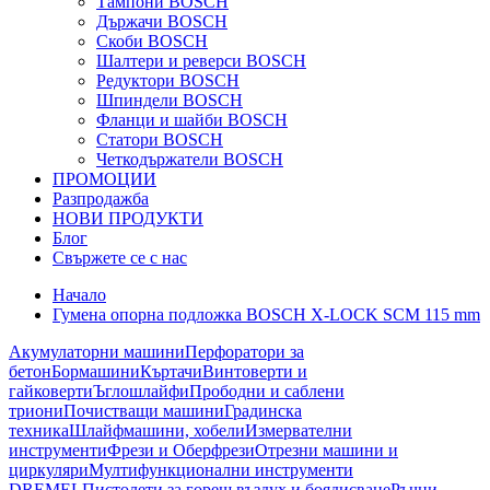
Тампони BOSCH
Държачи BOSCH
Скоби BOSCH
Шалтери и реверси BOSCH
Редуктори BOSCH
Шпиндели BOSCH
Фланци и шайби BOSCH
Статори BOSCH
Четкодържатели BOSCH
ПРОМОЦИИ
Разпродажба
НОВИ ПРОДУКТИ
Блог
Свържете се с нас
Начало
Гумена опорна подложка BOSCH X-LOCK SCM 115 mm
Акумулаторни машини
Перфоратори за
бетон
Бормашини
Къртачи
Винтоверти и
гайковерти
Ъглошлайфи
Прободни и саблени
триони
Почистващи машини
Градинска
техника
Шлайфмашини, хобели
Измервателни
инструменти
Фрези и Оберфрези
Отрезни машини и
циркуляри
Мултифункционални инструменти
DREMEL
Пистолети за горещ въздух и боядисване
Ръчни