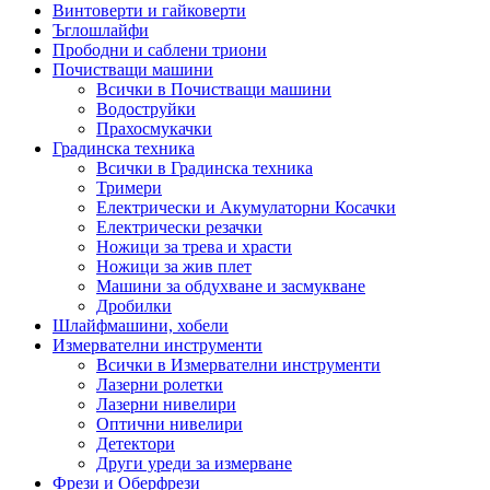
Винтоверти и гайковерти
Ъглошлайфи
Прободни и саблени триони
Почистващи машини
Всички в Почистващи машини
Водоструйки
Прахосмукачки
Градинска техника
Всички в Градинска техника
Тримери
Електрически и Акумулаторни Косачки
Електрически резачки
Ножици за трева и храсти
Ножици за жив плет
Машини за обдухване и засмукване
Дробилки
Шлайфмашини, хобели
Измервателни инструменти
Всички в Измервателни инструменти
Лазерни ролетки
Лазерни нивелири
Оптични нивелири
Детектори
Други уреди за измерване
Фрези и Оберфрези