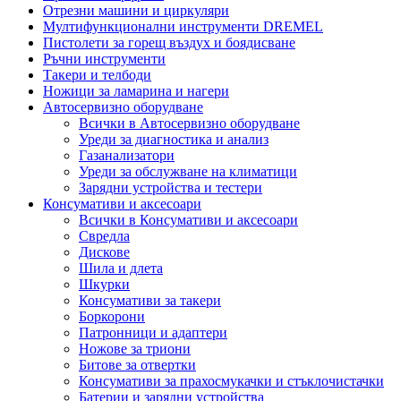
Отрезни машини и циркуляри
Мултифункционални инструменти DREMEL
Пистолети за горещ въздух и боядисване
Ръчни инструменти
Такери и телбоди
Ножици за ламарина и нагери
Автосервизно оборудване
Всички в Автосервизно оборудване
Уреди за диагностика и анализ
Газанализатори
Уреди за обслужване на климатици
Зарядни устройства и тестери
Консумативи и аксесоари
Всички в Консумативи и аксесоари
Свредла
Дискове
Шила и длета
Шкурки
Консумативи за такери
Боркорони
Патронници и адаптери
Ножове за триони
Битове за отвертки
Консумативи за прахосмукачки и стъклочистачки
Батерии и зарядни устройства