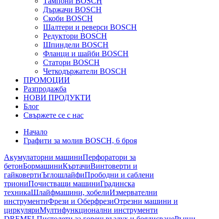
Тампони BOSCH
Държачи BOSCH
Скоби BOSCH
Шалтери и реверси BOSCH
Редуктори BOSCH
Шпиндели BOSCH
Фланци и шайби BOSCH
Статори BOSCH
Четкодържатели BOSCH
ПРОМОЦИИ
Разпродажба
НОВИ ПРОДУКТИ
Блог
Свържете се с нас
Начало
Графити за молив BOSCH, 6 броя
Акумулаторни машини
Перфоратори за
бетон
Бормашини
Къртачи
Винтоверти и
гайковерти
Ъглошлайфи
Прободни и саблени
триони
Почистващи машини
Градинска
техника
Шлайфмашини, хобели
Измервателни
инструменти
Фрези и Оберфрези
Отрезни машини и
циркуляри
Мултифункционални инструменти
DREMEL
Пистолети за горещ въздух и боядисване
Ръчни