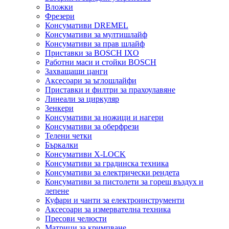
Вложки
Фрезери
Консумативи DREMEL
Консумативи за мултишлайф
Консумативи за прав шлайф
Приставки за BOSCH IXO
Работни маси и стойки BOSCH
Захващащи цанги
Аксесоари за ъглошлайфи
Приставки и филтри за прахоулавяне
Линеали за циркуляр
Зенкери
Консумативи за ножици и нагери
Консумативи за оберфрези
Телени четки
Бъркалки
Консумативи X-LOCK
Консумативи за градинска техника
Консумативи за електрически рендета
Консумативи за пистолети за горещ въздух и
лепене
Куфари и чанти за електроинструменти
Аксесоари за измервателна техника
Пресови челюсти
Матрици за кримпване