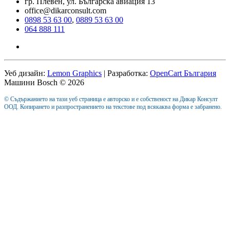
гр. Плевен, ул. Българска авиация 13
office@dikarconsult.com
0898 53 63 00
,
0889 53 63 00
064 888 111
Уеб дизайн:
Lemon Graphics
| Разработка:
OpenCart България
Машини Bosch © 2026
© Съдържанието на тази уеб страница е авторско и е собственост на Дикар Консулт
ООД. Копирането и разпространението на текстове под всякаква форма е забранено.