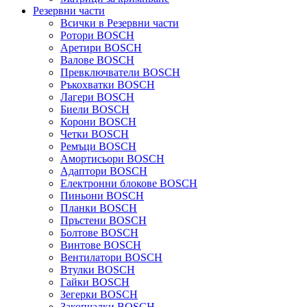
Резервни части
Всички в Резервни части
Ротори BOSCH
Аретири BOSCH
Валове BOSCH
Превключватели BOSCH
Ръкохватки BOSCH
Лагери BOSCH
Биели BOSCH
Корони BOSCH
Четки BOSCH
Ремъци BOSCH
Амортисьори BOSCH
Адаптори BOSCH
Електронни блокове BOSCH
Пиньони BOSCH
Планки BOSCH
Пръстени BOSCH
Болтове BOSCH
Винтове BOSCH
Вентилатори BOSCH
Втулки BOSCH
Гайки BOSCH
Зегерки BOSCH
Закопчалки BOSCH