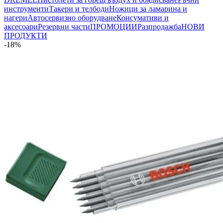
инструменти
Такери и телбоди
Ножици за ламарина и
нагери
Автосервизно оборудване
Консумативи и
аксесоари
Резервни части
ПРОМОЦИИ
Разпродажба
НОВИ
ПРОДУКТИ
-18%