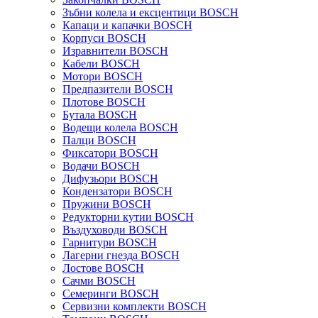
Зъбни колела и ексцентици BOSCH
Капаци и капачки BOSCH
Корпуси BOSCH
Изравнители BOSCH
Кабели BOSCH
Мотори BOSCH
Предпазители BOSCH
Плотове BOSCH
Бутала BOSCH
Водещи колела BOSCH
Палци BOSCH
Фиксатори BOSCH
Водачи BOSCH
Дифузьори BOSCH
Кондензатори BOSCH
Пружини BOSCH
Редукторни кутии BOSCH
Въздуховоди BOSCH
Гарнитури BOSCH
Лагерни гнезда BOSCH
Лостове BOSCH
Сачми BOSCH
Семеринги BOSCH
Сервизни комплекти BOSCH