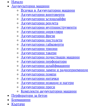
Начало
Акумулаторни машини
Всички в Акумулаторни машини
Акумулаторни винтоверти
Акумулаторни ъглошлайфи
Акумулаторни рендета
Акумулаторни мултиинструменти
Акумулаторни циркуляри
Акумулаторни фрези
Акумулаторни пистолети
Акумулаторни гайковерти
Акумулаторни триони
Акумулаторни такери
Акумулаторни почистващи машини
Акумулаторни перфоратори
Акумулаторни шлайфмашини
Акумулаторни лампи и радиоприемници
Акумулаторни помпи
Акумулаторни нитачки
Акумулаторни ножици и нагери
Акумулаторни преси
Комплекти акумулаторни машини
Перфоратори за бетон
Бормашини
Къртачи