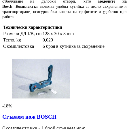
отбелязване на дълбоки отвори, като
моделите на
Bosch
.
Комплектът
включва удобна кутийка за лесно съхранение и
транспортиране, осигурявайки защита на графитите и удобство при
работа.
Технически характеристики
Размери Д/Ш/В, cm
128 x 30 x 8 mm
Тегло, kg
0,029
Окомплектовка
6 броя в кутийка за съхранение
-18%
Сгъваем нож BOSCH
Окомплектовка - 1 брой сгъваем нож