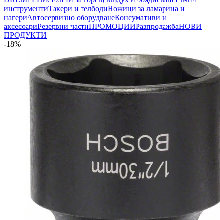
инструменти
Такери и телбоди
Ножици за ламарина и
нагери
Автосервизно оборудване
Консумативи и
аксесоари
Резервни части
ПРОМОЦИИ
Разпродажба
НОВИ
ПРОДУКТИ
-18%