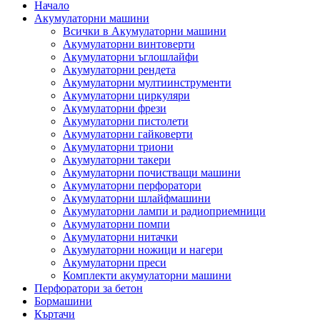
Начало
Акумулаторни машини
Всички в Акумулаторни машини
Акумулаторни винтоверти
Акумулаторни ъглошлайфи
Акумулаторни рендета
Акумулаторни мултиинструменти
Акумулаторни циркуляри
Акумулаторни фрези
Акумулаторни пистолети
Акумулаторни гайковерти
Акумулаторни триони
Акумулаторни такери
Акумулаторни почистващи машини
Акумулаторни перфоратори
Акумулаторни шлайфмашини
Акумулаторни лампи и радиоприемници
Акумулаторни помпи
Акумулаторни нитачки
Акумулаторни ножици и нагери
Акумулаторни преси
Комплекти акумулаторни машини
Перфоратори за бетон
Бормашини
Къртачи