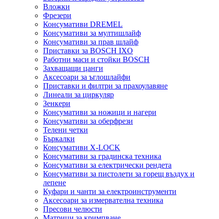
Вложки
Фрезери
Консумативи DREMEL
Консумативи за мултишлайф
Консумативи за прав шлайф
Приставки за BOSCH IXO
Работни маси и стойки BOSCH
Захващащи цанги
Аксесоари за ъглошлайфи
Приставки и филтри за прахоулавяне
Линеали за циркуляр
Зенкери
Консумативи за ножици и нагери
Консумативи за оберфрези
Телени четки
Бъркалки
Консумативи X-LOCK
Консумативи за градинска техника
Консумативи за електрически рендета
Консумативи за пистолети за горещ въздух и
лепене
Куфари и чанти за електроинструменти
Аксесоари за измервателна техника
Пресови челюсти
Матрици за кримпване