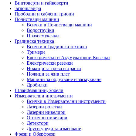
Винтоверти и гайковерти
Ъглошлайфи
Прободни и саблени триони
Почистващи машини
Всички в Почистващи машини
Водоструйки
Прахосмукачки
Градинска техника
Всички в Градинска техника
Тримери
Електрически и Акумулаторни Косачки
Електрически резачки
Ножици за трева и храсти
Ножици за жив плет
Машини за обдухване и засмукване
Дробилки
Шлайфмашини, хобели
Измервателни инструменти
Всички в Измервателни инструменти
Лазерни ролетки
Лазерни нивелири
Оптични нивелири
Детектори
Други уреди за измерване
Фрези и Оберфрези