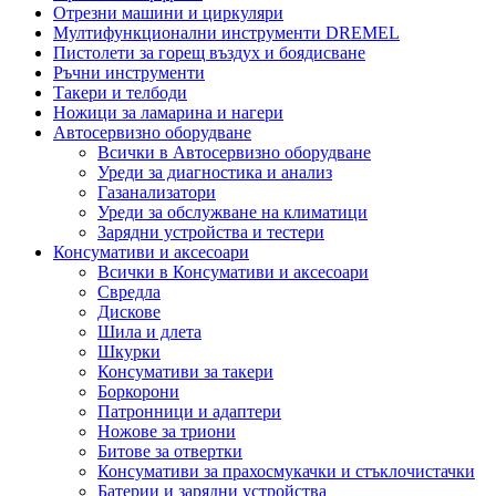
Отрезни машини и циркуляри
Мултифункционални инструменти DREMEL
Пистолети за горещ въздух и боядисване
Ръчни инструменти
Такери и телбоди
Ножици за ламарина и нагери
Автосервизно оборудване
Всички в Автосервизно оборудване
Уреди за диагностика и анализ
Газанализатори
Уреди за обслужване на климатици
Зарядни устройства и тестери
Консумативи и аксесоари
Всички в Консумативи и аксесоари
Свредла
Дискове
Шила и длета
Шкурки
Консумативи за такери
Боркорони
Патронници и адаптери
Ножове за триони
Битове за отвертки
Консумативи за прахосмукачки и стъклочистачки
Батерии и зарядни устройства