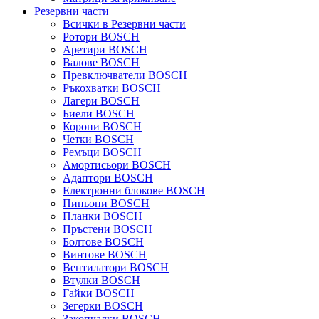
Резервни части
Всички в Резервни части
Ротори BOSCH
Аретири BOSCH
Валове BOSCH
Превключватели BOSCH
Ръкохватки BOSCH
Лагери BOSCH
Биели BOSCH
Корони BOSCH
Четки BOSCH
Ремъци BOSCH
Амортисьори BOSCH
Адаптори BOSCH
Електронни блокове BOSCH
Пиньони BOSCH
Планки BOSCH
Пръстени BOSCH
Болтове BOSCH
Винтове BOSCH
Вентилатори BOSCH
Втулки BOSCH
Гайки BOSCH
Зегерки BOSCH
Закопчалки BOSCH