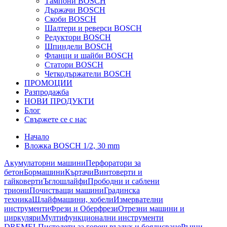
Тампони BOSCH
Държачи BOSCH
Скоби BOSCH
Шалтери и реверси BOSCH
Редуктори BOSCH
Шпиндели BOSCH
Фланци и шайби BOSCH
Статори BOSCH
Четкодържатели BOSCH
ПРОМОЦИИ
Разпродажба
НОВИ ПРОДУКТИ
Блог
Свържете се с нас
Начало
Вложка BOSCH 1/2, 30 mm
Акумулаторни машини
Перфоратори за
бетон
Бормашини
Къртачи
Винтоверти и
гайковерти
Ъглошлайфи
Прободни и саблени
триони
Почистващи машини
Градинска
техника
Шлайфмашини, хобели
Измервателни
инструменти
Фрези и Оберфрези
Отрезни машини и
циркуляри
Мултифункционални инструменти
DREMEL
Пистолети за горещ въздух и боядисване
Ръчни