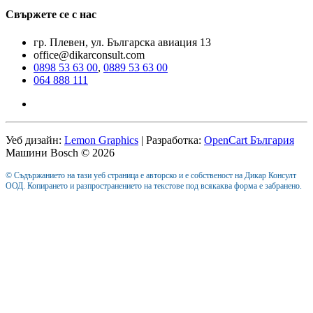
Свържете се с нас
гр. Плевен, ул. Българска авиация 13
office@dikarconsult.com
0898 53 63 00
,
0889 53 63 00
064 888 111
Уеб дизайн:
Lemon Graphics
| Разработка:
OpenCart България
Машини Bosch © 2026
© Съдържанието на тази уеб страница е авторско и е собственост на Дикар Консулт
ООД. Копирането и разпространението на текстове под всякаква форма е забранено.