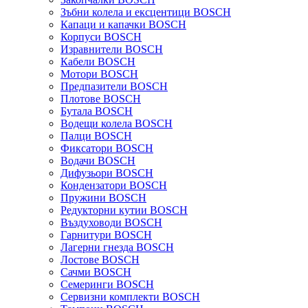
Зъбни колела и ексцентици BOSCH
Капаци и капачки BOSCH
Корпуси BOSCH
Изравнители BOSCH
Кабели BOSCH
Мотори BOSCH
Предпазители BOSCH
Плотове BOSCH
Бутала BOSCH
Водещи колела BOSCH
Палци BOSCH
Фиксатори BOSCH
Водачи BOSCH
Дифузьори BOSCH
Кондензатори BOSCH
Пружини BOSCH
Редукторни кутии BOSCH
Въздуховоди BOSCH
Гарнитури BOSCH
Лагерни гнезда BOSCH
Лостове BOSCH
Сачми BOSCH
Семеринги BOSCH
Сервизни комплекти BOSCH