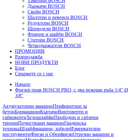
Тампони BOSCH
Държачи BOSCH
Скоби BOSCH
Шалтери и реверси BOSCH
Редуктори BOSCH
Шпиндели BOSCH
Фланци и шайби BOSCH
Статори BOSCH
Четкодържатели BOSCH
ПРОМОЦИИ
Разпродажба
НОВИ ПРОДУКТИ
Блог
Свържете се с нас
Начало
Фрезер прав BOSCH PRO, с два режещи ръба 1/4" Ø
3/8"
Акумулаторни машини
Перфоратори за
бетон
Бормашини
Къртачи
Винтоверти и
гайковерти
Ъглошлайфи
Прободни и саблени
триони
Почистващи машини
Градинска
техника
Шлайфмашини, хобели
Измервателни
инструменти
Фрези и Оберфрези
Отрезни машини и
циркуляри
Мултифункционални инструменти