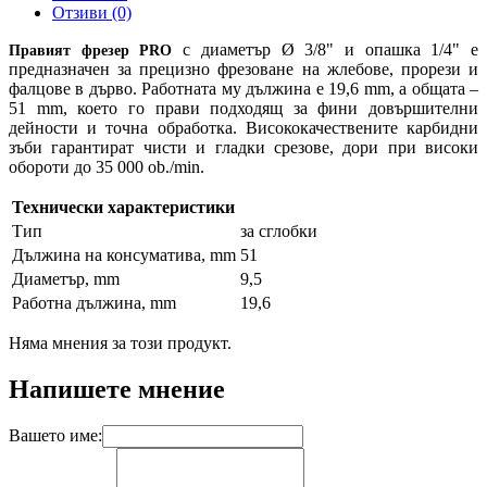
Отзиви (0)
с диаметър Ø 3/8" и опашка 1/4" е
Правият фрезер PRO
предназначен за прецизно фрезоване на жлебове, прорези и
фалцове в дърво. Работната му дължина е 19,6 mm, а общата –
51 mm, което го прави подходящ за фини довършителни
дейности и точна обработка. Висококачествените карбидни
зъби гарантират чисти и гладки срезове, дори при високи
обороти до 35 000 ob./min.
Технически характеристики
Тип
за сглобки
Дължина на консуматива, mm
51
Диаметър, mm
9,5
Работна дължина, mm
19,6
Няма мнения за този продукт.
Напишете мнение
Вашето име: