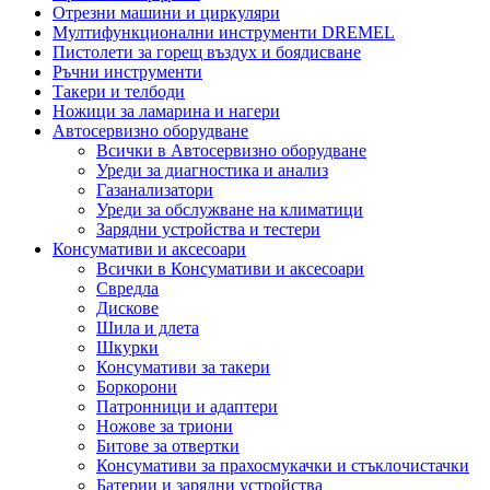
Отрезни машини и циркуляри
Мултифункционални инструменти DREMEL
Пистолети за горещ въздух и боядисване
Ръчни инструменти
Такери и телбоди
Ножици за ламарина и нагери
Автосервизно оборудване
Всички в Автосервизно оборудване
Уреди за диагностика и анализ
Газанализатори
Уреди за обслужване на климатици
Зарядни устройства и тестери
Консумативи и аксесоари
Всички в Консумативи и аксесоари
Свредла
Дискове
Шила и длета
Шкурки
Консумативи за такери
Боркорони
Патронници и адаптери
Ножове за триони
Битове за отвертки
Консумативи за прахосмукачки и стъклочистачки
Батерии и зарядни устройства