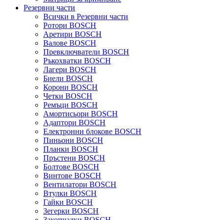
Резервни части
Всички в Резервни части
Ротори BOSCH
Аретири BOSCH
Валове BOSCH
Превключватели BOSCH
Ръкохватки BOSCH
Лагери BOSCH
Биели BOSCH
Корони BOSCH
Четки BOSCH
Ремъци BOSCH
Амортисьори BOSCH
Адаптори BOSCH
Електронни блокове BOSCH
Пиньони BOSCH
Планки BOSCH
Пръстени BOSCH
Болтове BOSCH
Винтове BOSCH
Вентилатори BOSCH
Втулки BOSCH
Гайки BOSCH
Зегерки BOSCH
Закопчалки BOSCH