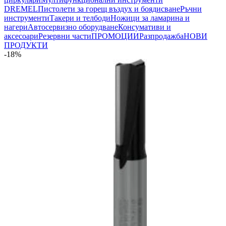
DREMEL
Пистолети за горещ въздух и боядисване
Ръчни
инструменти
Такери и телбоди
Ножици за ламарина и
нагери
Автосервизно оборудване
Консумативи и
аксесоари
Резервни части
ПРОМОЦИИ
Разпродажба
НОВИ
ПРОДУКТИ
-18%