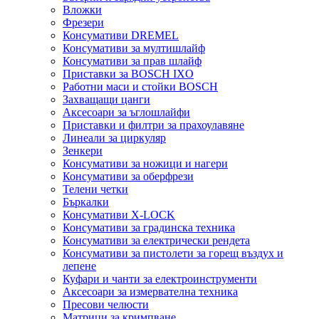
Вложки
Фрезери
Консумативи DREMEL
Консумативи за мултишлайф
Консумативи за прав шлайф
Приставки за BOSCH IXO
Работни маси и стойки BOSCH
Захващащи цанги
Аксесоари за ъглошлайфи
Приставки и филтри за прахоулавяне
Линеали за циркуляр
Зенкери
Консумативи за ножици и нагери
Консумативи за оберфрези
Телени четки
Бъркалки
Консумативи X-LOCK
Консумативи за градинска техника
Консумативи за електрически рендета
Консумативи за пистолети за горещ въздух и
лепене
Куфари и чанти за електроинструменти
Аксесоари за измервателна техника
Пресови челюсти
Матрици за кримпване