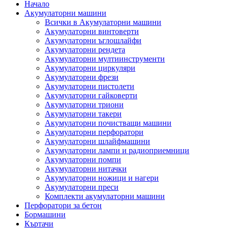
Начало
Акумулаторни машини
Всички в Акумулаторни машини
Акумулаторни винтоверти
Акумулаторни ъглошлайфи
Акумулаторни рендета
Акумулаторни мултиинструменти
Акумулаторни циркуляри
Акумулаторни фрези
Акумулаторни пистолети
Акумулаторни гайковерти
Акумулаторни триони
Акумулаторни такери
Акумулаторни почистващи машини
Акумулаторни перфоратори
Акумулаторни шлайфмашини
Акумулаторни лампи и радиоприемници
Акумулаторни помпи
Акумулаторни нитачки
Акумулаторни ножици и нагери
Акумулаторни преси
Комплекти акумулаторни машини
Перфоратори за бетон
Бормашини
Къртачи