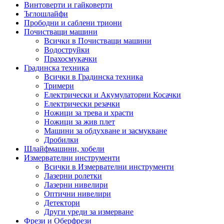
Винтоверти и гайковерти
Ъглошлайфи
Прободни и саблени триони
Почистващи машини
Всички в Почистващи машини
Водоструйки
Прахосмукачки
Градинска техника
Всички в Градинска техника
Тримери
Електрически и Акумулаторни Косачки
Електрически резачки
Ножици за трева и храсти
Ножици за жив плет
Машини за обдухване и засмукване
Дробилки
Шлайфмашини, хобели
Измервателни инструменти
Всички в Измервателни инструменти
Лазерни ролетки
Лазерни нивелири
Оптични нивелири
Детектори
Други уреди за измерване
Фрези и Оберфрези