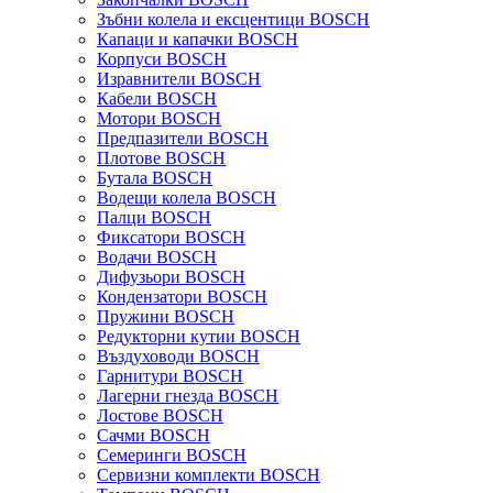
Зъбни колела и ексцентици BOSCH
Капаци и капачки BOSCH
Корпуси BOSCH
Изравнители BOSCH
Кабели BOSCH
Мотори BOSCH
Предпазители BOSCH
Плотове BOSCH
Бутала BOSCH
Водещи колела BOSCH
Палци BOSCH
Фиксатори BOSCH
Водачи BOSCH
Дифузьори BOSCH
Кондензатори BOSCH
Пружини BOSCH
Редукторни кутии BOSCH
Въздуховоди BOSCH
Гарнитури BOSCH
Лагерни гнезда BOSCH
Лостове BOSCH
Сачми BOSCH
Семеринги BOSCH
Сервизни комплекти BOSCH