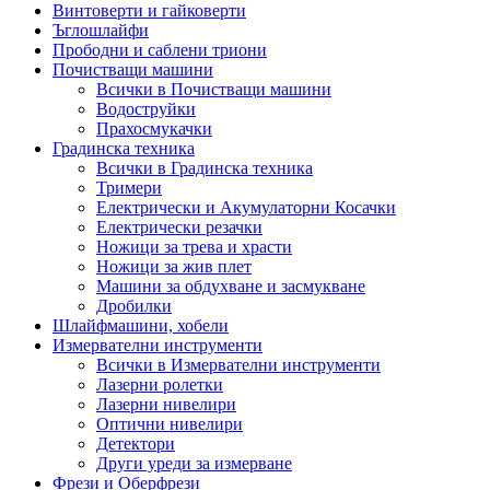
Винтоверти и гайковерти
Ъглошлайфи
Прободни и саблени триони
Почистващи машини
Всички в Почистващи машини
Водоструйки
Прахосмукачки
Градинска техника
Всички в Градинска техника
Тримери
Електрически и Акумулаторни Косачки
Електрически резачки
Ножици за трева и храсти
Ножици за жив плет
Машини за обдухване и засмукване
Дробилки
Шлайфмашини, хобели
Измервателни инструменти
Всички в Измервателни инструменти
Лазерни ролетки
Лазерни нивелири
Оптични нивелири
Детектори
Други уреди за измерване
Фрези и Оберфрези