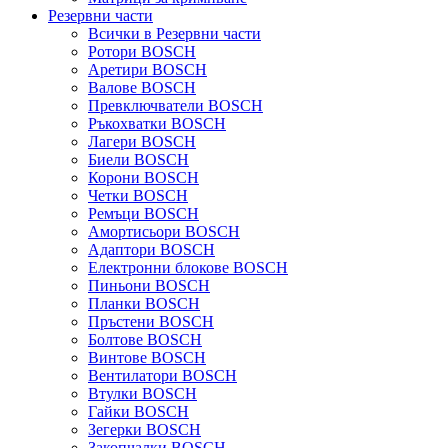
Резервни части
Всички в Резервни части
Ротори BOSCH
Аретири BOSCH
Валове BOSCH
Превключватели BOSCH
Ръкохватки BOSCH
Лагери BOSCH
Биели BOSCH
Корони BOSCH
Четки BOSCH
Ремъци BOSCH
Амортисьори BOSCH
Адаптори BOSCH
Електронни блокове BOSCH
Пиньони BOSCH
Планки BOSCH
Пръстени BOSCH
Болтове BOSCH
Винтове BOSCH
Вентилатори BOSCH
Втулки BOSCH
Гайки BOSCH
Зегерки BOSCH
Закопчалки BOSCH