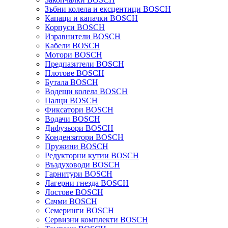
Зъбни колела и ексцентици BOSCH
Капаци и капачки BOSCH
Корпуси BOSCH
Изравнители BOSCH
Кабели BOSCH
Мотори BOSCH
Предпазители BOSCH
Плотове BOSCH
Бутала BOSCH
Водещи колела BOSCH
Палци BOSCH
Фиксатори BOSCH
Водачи BOSCH
Дифузьори BOSCH
Кондензатори BOSCH
Пружини BOSCH
Редукторни кутии BOSCH
Въздуховоди BOSCH
Гарнитури BOSCH
Лагерни гнезда BOSCH
Лостове BOSCH
Сачми BOSCH
Семеринги BOSCH
Сервизни комплекти BOSCH