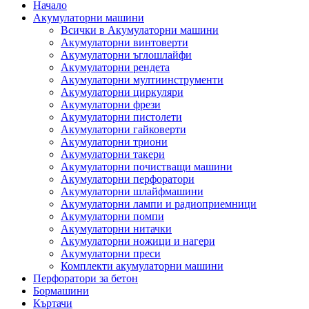
Начало
Акумулаторни машини
Всички в Акумулаторни машини
Акумулаторни винтоверти
Акумулаторни ъглошлайфи
Акумулаторни рендета
Акумулаторни мултиинструменти
Акумулаторни циркуляри
Акумулаторни фрези
Акумулаторни пистолети
Акумулаторни гайковерти
Акумулаторни триони
Акумулаторни такери
Акумулаторни почистващи машини
Акумулаторни перфоратори
Акумулаторни шлайфмашини
Акумулаторни лампи и радиоприемници
Акумулаторни помпи
Акумулаторни нитачки
Акумулаторни ножици и нагери
Акумулаторни преси
Комплекти акумулаторни машини
Перфоратори за бетон
Бормашини
Къртачи