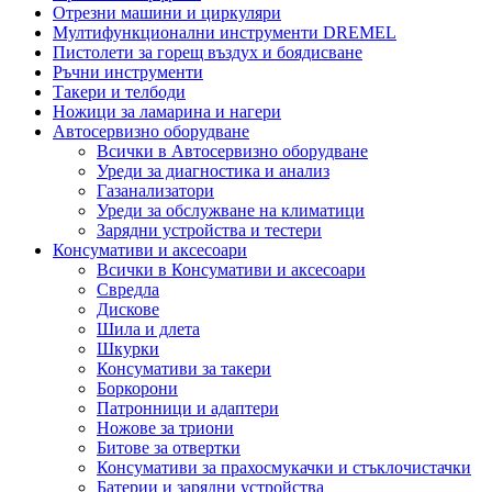
Отрезни машини и циркуляри
Мултифункционални инструменти DREMEL
Пистолети за горещ въздух и боядисване
Ръчни инструменти
Такери и телбоди
Ножици за ламарина и нагери
Автосервизно оборудване
Всички в Автосервизно оборудване
Уреди за диагностика и анализ
Газанализатори
Уреди за обслужване на климатици
Зарядни устройства и тестери
Консумативи и аксесоари
Всички в Консумативи и аксесоари
Свредла
Дискове
Шила и длета
Шкурки
Консумативи за такери
Боркорони
Патронници и адаптери
Ножове за триони
Битове за отвертки
Консумативи за прахосмукачки и стъклочистачки
Батерии и зарядни устройства