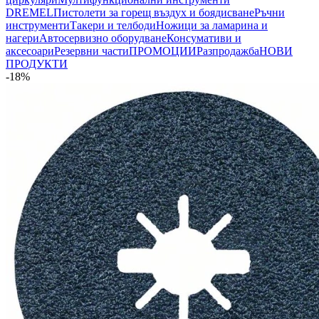
DREMEL
Пистолети за горещ въздух и боядисване
Ръчни
инструменти
Такери и телбоди
Ножици за ламарина и
нагери
Автосервизно оборудване
Консумативи и
аксесоари
Резервни части
ПРОМОЦИИ
Разпродажба
НОВИ
ПРОДУКТИ
-18%