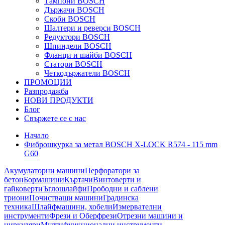
Тампони BOSCH
Държачи BOSCH
Скоби BOSCH
Шалтери и реверси BOSCH
Редуктори BOSCH
Шпиндели BOSCH
Фланци и шайби BOSCH
Статори BOSCH
Четкодържатели BOSCH
ПРОМОЦИИ
Разпродажба
НОВИ ПРОДУКТИ
Блог
Свържете се с нас
Начало
Фиброшкурка за метал BOSCH X-LOCK R574 - 115 mm
G60
Акумулаторни машини
Перфоратори за
бетон
Бормашини
Къртачи
Винтоверти и
гайковерти
Ъглошлайфи
Прободни и саблени
триони
Почистващи машини
Градинска
техника
Шлайфмашини, хобели
Измервателни
инструменти
Фрези и Оберфрези
Отрезни машини и
циркуляри
Мултифункционални инструменти