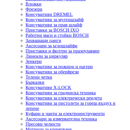
Вложки
Фрезери
Консумативи DREMEL
Консумативи за мултишлайф
Консумативи за прав шлайф
Приставки за BOSCH IXO
Работни маси и стойки BOSCH
Захващащи цанги
Аксесоари за ъглошлайфи
Приставки и филтри за прахоулавяне
Линеали за циркуляр
Зенкери
Консумативи за ножици и нагери
Консумативи за оберфрези
Телени четки
Бъркалки
Консумативи X-LOCK
Консумативи за градинска техника
Консумативи за електрически рендета
Консумативи за пистолети за горещ въздух и
лепене
Куфари и чанти за електроинструменти
Аксесоари за измервателна техника
Пресови челюсти
Матрици за кримпване