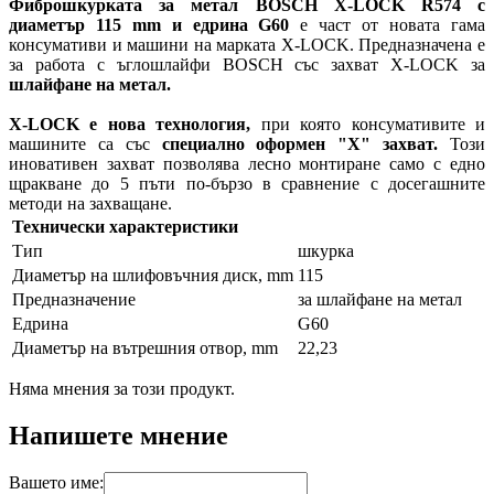
Фиброшкурката за метал BOSCH X-LOCK R574 с
диаметър 115 mm и едрина G60
е част от новата гама
консумативи и машини на марката X-LOCK. Предназначена е
за работа с ъглошлайфи BOSCH със захват X-LOCK за
шлайфане на метал.
X-LOCK е нова технология,
при която консумативите и
машините са със
специално оформен "X" захват.
Този
иновативен захват позволява лесно монтиране само с едно
щракване до 5 пъти по-бързо в сравнение с досегашните
методи на захващане.
Технически характеристики
Тип
шкурка
Диаметър на шлифовъчния диск, mm
115
Предназначение
за шлайфане на метал
Едрина
G60
Диаметър на вътрешния отвор, mm
22,23
Няма мнения за този продукт.
Напишете мнение
Вашето име: