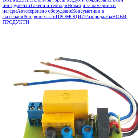
инструменти
Такери и телбоди
Ножици за ламарина и
нагери
Автосервизно оборудване
Консумативи и
аксесоари
Резервни части
ПРОМОЦИИ
Разпродажба
НОВИ
ПРОДУКТИ