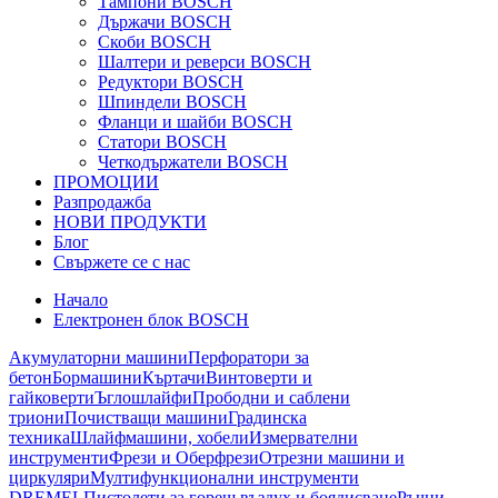
Тампони BOSCH
Държачи BOSCH
Скоби BOSCH
Шалтери и реверси BOSCH
Редуктори BOSCH
Шпиндели BOSCH
Фланци и шайби BOSCH
Статори BOSCH
Четкодържатели BOSCH
ПРОМОЦИИ
Разпродажба
НОВИ ПРОДУКТИ
Блог
Свържете се с нас
Начало
Електронен блок BOSCH
Акумулаторни машини
Перфоратори за
бетон
Бормашини
Къртачи
Винтоверти и
гайковерти
Ъглошлайфи
Прободни и саблени
триони
Почистващи машини
Градинска
техника
Шлайфмашини, хобели
Измервателни
инструменти
Фрези и Оберфрези
Отрезни машини и
циркуляри
Мултифункционални инструменти
DREMEL
Пистолети за горещ въздух и боядисване
Ръчни