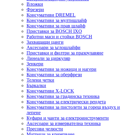
Вложки
Фрезери
Консумативи DREMEL
Консумативи за мултишлайф
Консумативи за прав шлайф
Приставки за BOSCH IXO
Работни маси и стойки BOSCH
Захващащи цанги
Аксесоари за ъглошлайфи
Приставки и филтри за прахоулавяне
Линеали за циркуляр
Зенкери
Консумативи за ножици и нагери
Консумативи за оберфрези
Телени четки
Бъркалки
Консумативи X-LOCK
Консумативи за градинска техника
Консумативи за електрически рендета
Консумативи за пистолети за горещ въздух и
лепене
Куфари и чанти за електроинструменти
Аксесоари за измервателна техника
Пресови челюсти
Матрици за кримпване