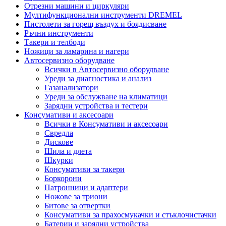
Отрезни машини и циркуляри
Мултифункционални инструменти DREMEL
Пистолети за горещ въздух и боядисване
Ръчни инструменти
Такери и телбоди
Ножици за ламарина и нагери
Автосервизно оборудване
Всички в Автосервизно оборудване
Уреди за диагностика и анализ
Газанализатори
Уреди за обслужване на климатици
Зарядни устройства и тестери
Консумативи и аксесоари
Всички в Консумативи и аксесоари
Свредла
Дискове
Шила и длета
Шкурки
Консумативи за такери
Боркорони
Патронници и адаптери
Ножове за триони
Битове за отвертки
Консумативи за прахосмукачки и стъклочистачки
Батерии и зарядни устройства