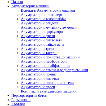
Начало
Акумулаторни машини
Всички в Акумулаторни машини
Акумулаторни винтоверти
Акумулаторни ъглошлайфи
Акумулаторни рендета
Акумулаторни мултиинструменти
Акумулаторни циркуляри
Акумулаторни фрези
Акумулаторни пистолети
Акумулаторни гайковерти
Акумулаторни триони
Акумулаторни такери
Акумулаторни почистващи машини
Акумулаторни перфоратори
Акумулаторни шлайфмашини
Акумулаторни лампи и радиоприемници
Акумулаторни помпи
Акумулаторни нитачки
Акумулаторни ножици и нагери
Акумулаторни преси
Комплекти акумулаторни машини
Перфоратори за бетон
Бормашини
Къртачи