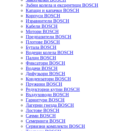
Зъбни колела и ексцентици BOSCH
Капаци и капачки BOSCH
Корпуси BOSCH
Изравнители BOSCH
Кабели BOSCH
Мотори BOSCH
Предпазители BOSCH
Плотове BOSCH
Бутала BOSCH
Водещи колела BOSCH
Палци BOSCH
Фиксатори BOSCH
Водачи BOSCH
Дифузьори BOSCH
Кондензатори BOSCH
Пружини BOSCH
Редукторни кутии BOSCH
Въздуховоди BOSCH
Гарнитури BOSCH
Лагерни гнезда BOSCH
Лостове BOSCH
Сачми BOSCH
Семеринги BOSCH
Сервизни комплекти BOSCH