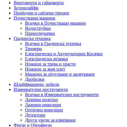
Винтоверти и гайковерти
Ъглошлайфи
Прободни и саблени триони
Почистващи машини
Всички в Почистващи машини
Водоструйки
Прахосмукачки
Градинска техника
Всички в Градинска техника
Тримери
Електрически и Акумулаторни Косачки
Електрически резачки
Ножици за трева и храсти
Ножици за жив плет
Машини за обдухване и засмукване
Дробилки
Шлайфмашини, хобели
Измервателни инструменти
Всички в Измервателни инструменти
Лазерни ролетки
Лазерни нивелири
Оптични нивелири
Детектори
Други уреди за измерване
Фрези и Оберфрези