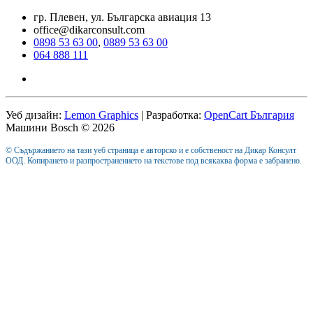
гр. Плевен, ул. Българска авиация 13
office@dikarconsult.com
0898 53 63 00
,
0889 53 63 00
064 888 111
Уеб дизайн:
Lemon Graphics
| Разработка:
OpenCart България
Машини Bosch © 2026
© Съдържанието на тази уеб страница е авторско и е собственост на Дикар Консулт
ООД. Копирането и разпространението на текстове под всякаква форма е забранено.