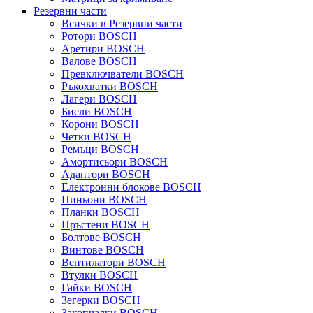
Резервни части
Всички в Резервни части
Ротори BOSCH
Аретири BOSCH
Валове BOSCH
Превключватели BOSCH
Ръкохватки BOSCH
Лагери BOSCH
Биели BOSCH
Корони BOSCH
Четки BOSCH
Ремъци BOSCH
Амортисьори BOSCH
Адаптори BOSCH
Електронни блокове BOSCH
Пиньони BOSCH
Планки BOSCH
Пръстени BOSCH
Болтове BOSCH
Винтове BOSCH
Вентилатори BOSCH
Втулки BOSCH
Гайки BOSCH
Зегерки BOSCH
Закопчалки BOSCH