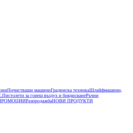
иони
Почистващи машини
Градинска техника
Шлайфмашини,
L
Пистолети за горещ въздух и боядисване
Ръчни
ПРОМОЦИИ
Разпродажба
НОВИ ПРОДУКТИ