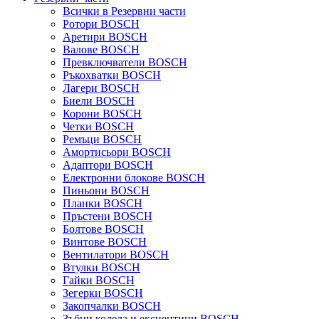
Всички в Резервни части
Ротори BOSCH
Аретири BOSCH
Валове BOSCH
Превключватели BOSCH
Ръкохватки BOSCH
Лагери BOSCH
Биели BOSCH
Корони BOSCH
Четки BOSCH
Ремъци BOSCH
Амортисьори BOSCH
Адаптори BOSCH
Електронни блокове BOSCH
Пиньони BOSCH
Планки BOSCH
Пръстени BOSCH
Болтове BOSCH
Винтове BOSCH
Вентилатори BOSCH
Втулки BOSCH
Гайки BOSCH
Зегерки BOSCH
Закопчалки BOSCH
Зъбни колела и ексцентици BOSCH