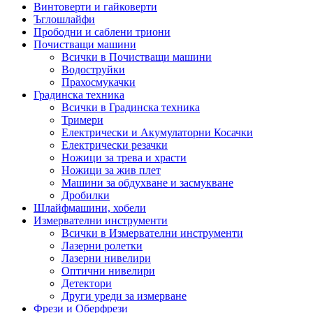
Винтоверти и гайковерти
Ъглошлайфи
Прободни и саблени триони
Почистващи машини
Всички в Почистващи машини
Водоструйки
Прахосмукачки
Градинска техника
Всички в Градинска техника
Тримери
Електрически и Акумулаторни Косачки
Електрически резачки
Ножици за трева и храсти
Ножици за жив плет
Машини за обдухване и засмукване
Дробилки
Шлайфмашини, хобели
Измервателни инструменти
Всички в Измервателни инструменти
Лазерни ролетки
Лазерни нивелири
Оптични нивелири
Детектори
Други уреди за измерване
Фрези и Оберфрези