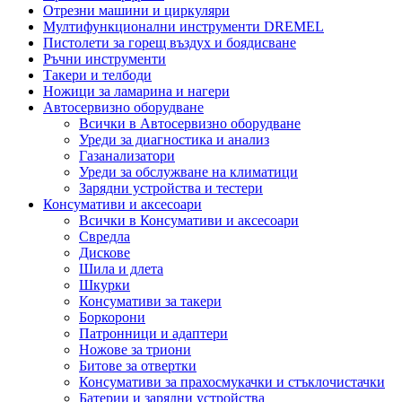
Отрезни машини и циркуляри
Мултифункционални инструменти DREMEL
Пистолети за горещ въздух и боядисване
Ръчни инструменти
Такери и телбоди
Ножици за ламарина и нагери
Автосервизно оборудване
Всички в Автосервизно оборудване
Уреди за диагностика и анализ
Газанализатори
Уреди за обслужване на климатици
Зарядни устройства и тестери
Консумативи и аксесоари
Всички в Консумативи и аксесоари
Свредла
Дискове
Шила и длета
Шкурки
Консумативи за такери
Боркорони
Патронници и адаптери
Ножове за триони
Битове за отвертки
Консумативи за прахосмукачки и стъклочистачки
Батерии и зарядни устройства