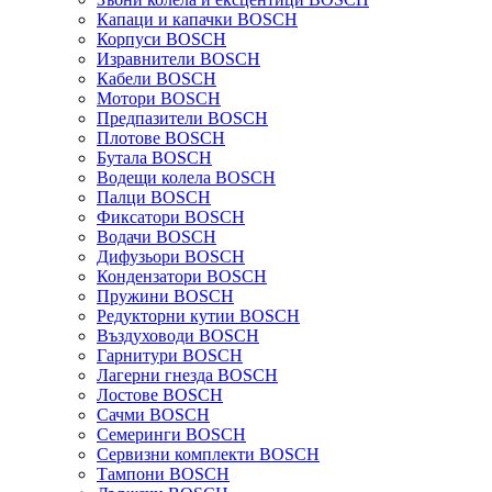
Капаци и капачки BOSCH
Корпуси BOSCH
Изравнители BOSCH
Кабели BOSCH
Мотори BOSCH
Предпазители BOSCH
Плотове BOSCH
Бутала BOSCH
Водещи колела BOSCH
Палци BOSCH
Фиксатори BOSCH
Водачи BOSCH
Дифузьори BOSCH
Кондензатори BOSCH
Пружини BOSCH
Редукторни кутии BOSCH
Въздуховоди BOSCH
Гарнитури BOSCH
Лагерни гнезда BOSCH
Лостове BOSCH
Сачми BOSCH
Семеринги BOSCH
Сервизни комплекти BOSCH
Тампони BOSCH