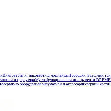
чи
Винтоверти и гайковерти
Ъглошлайфи
Прободни и саблени тр
машини и циркуляри
Мултифункционални инструменти DREME
тосервизно оборудване
Консумативи и аксесоари
Резервни части