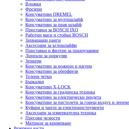
Вложки
Фрезери
Консумативи DREMEL
Консумативи за мултишлайф
Консумативи за прав шлайф
Приставки за BOSCH IXO
Работни маси и стойки BOSCH
Захващащи цанги
Аксесоари за ъглошлайфи
Приставки и филтри за прахоулавяне
Линеали за циркуляр
Зенкери
Консумативи за ножици и нагери
Консумативи за оберфрези
Телени четки
Бъркалки
Консумативи X-LOCK
Консумативи за градинска техника
Консумативи за електрически рендета
Консумативи за пистолети за горещ въздух и лепен
Куфари и чанти за електроинструменти
Аксесоари за измервателна техника
Пресови челюсти
Матрици за кримпване
Резервни части