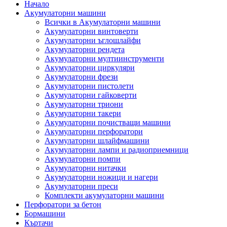
Начало
Акумулаторни машини
Всички в Акумулаторни машини
Акумулаторни винтоверти
Акумулаторни ъглошлайфи
Акумулаторни рендета
Акумулаторни мултиинструменти
Акумулаторни циркуляри
Акумулаторни фрези
Акумулаторни пистолети
Акумулаторни гайковерти
Акумулаторни триони
Акумулаторни такери
Акумулаторни почистващи машини
Акумулаторни перфоратори
Акумулаторни шлайфмашини
Акумулаторни лампи и радиоприемници
Акумулаторни помпи
Акумулаторни нитачки
Акумулаторни ножици и нагери
Акумулаторни преси
Комплекти акумулаторни машини
Перфоратори за бетон
Бормашини
Къртачи