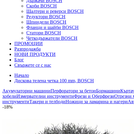
Държачи BOSCH
Скоби BOSCH
Шалтери и реверси BOSCH
Редуктори BOSCH
Шпиндели BOSCH
Фланци и шайби BOSCH
Статори BOSCH
Четкодържатели BOSCH
ПРОМОЦИИ
Разпродажба
НОВИ ПРОДУКТИ
Блог
Свържете се с нас
Начало
Дискова телена четка 100 mm, BOSCH
Акумулаторни машини
Перфоратори за бетон
Бормашини
Кърта
хобели
Измервателни инструменти
Фрези и Оберфрези
Отрезни 
инструменти
Такери и телбоди
Ножици за ламарина и нагери
Ав
-18%