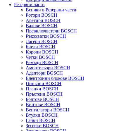
Резервни части
Всички в Резервни части
Ротори BOSCH
Аретири BOSCH
Валове BOSCH
Превключватели BOSCH
Ръкохватки BOSCH
Лагери BOSCH
Биели BOSCH
Корони BOSCH
Четки BOSCH
Ремъци BOSCH
Амортисьори BOSCH
Адаптори BOSCH
Електронни блокове BOSCH
Пиньони BOSCH
Планки BOSCH
Пръстени BOSCH
Болтове BOSCH
Винтове BOSCH
Вентилатори BOSCH
Втулки BOSCH
Гайки BOSCH
Зегерки BOSCH
Закопчалки BOSCH