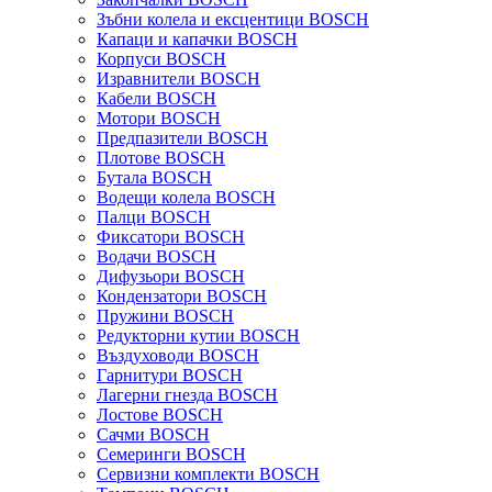
Зъбни колела и ексцентици BOSCH
Капаци и капачки BOSCH
Корпуси BOSCH
Изравнители BOSCH
Кабели BOSCH
Мотори BOSCH
Предпазители BOSCH
Плотове BOSCH
Бутала BOSCH
Водещи колела BOSCH
Палци BOSCH
Фиксатори BOSCH
Водачи BOSCH
Дифузьори BOSCH
Кондензатори BOSCH
Пружини BOSCH
Редукторни кутии BOSCH
Въздуховоди BOSCH
Гарнитури BOSCH
Лагерни гнезда BOSCH
Лостове BOSCH
Сачми BOSCH
Семеринги BOSCH
Сервизни комплекти BOSCH