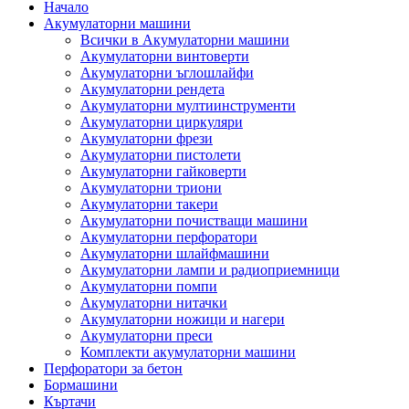
Начало
Акумулаторни машини
Всички в Акумулаторни машини
Акумулаторни винтоверти
Акумулаторни ъглошлайфи
Акумулаторни рендета
Акумулаторни мултиинструменти
Акумулаторни циркуляри
Акумулаторни фрези
Акумулаторни пистолети
Акумулаторни гайковерти
Акумулаторни триони
Акумулаторни такери
Акумулаторни почистващи машини
Акумулаторни перфоратори
Акумулаторни шлайфмашини
Акумулаторни лампи и радиоприемници
Акумулаторни помпи
Акумулаторни нитачки
Акумулаторни ножици и нагери
Акумулаторни преси
Комплекти акумулаторни машини
Перфоратори за бетон
Бормашини
Къртачи