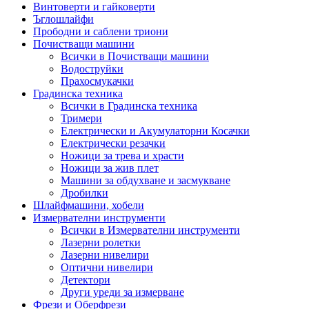
Винтоверти и гайковерти
Ъглошлайфи
Прободни и саблени триони
Почистващи машини
Всички в Почистващи машини
Водоструйки
Прахосмукачки
Градинска техника
Всички в Градинска техника
Тримери
Електрически и Акумулаторни Косачки
Електрически резачки
Ножици за трева и храсти
Ножици за жив плет
Машини за обдухване и засмукване
Дробилки
Шлайфмашини, хобели
Измервателни инструменти
Всички в Измервателни инструменти
Лазерни ролетки
Лазерни нивелири
Оптични нивелири
Детектори
Други уреди за измерване
Фрези и Оберфрези