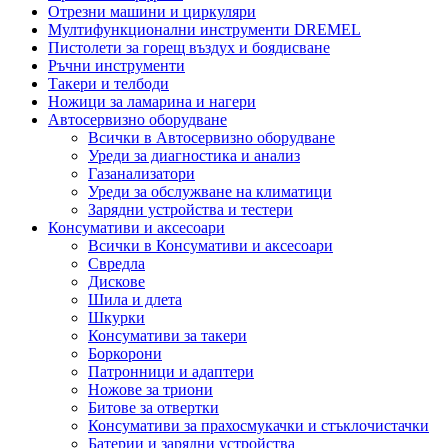
Отрезни машини и циркуляри
Мултифункционални инструменти DREMEL
Пистолети за горещ въздух и боядисване
Ръчни инструменти
Такери и телбоди
Ножици за ламарина и нагери
Автосервизно оборудване
Всички в Автосервизно оборудване
Уреди за диагностика и анализ
Газанализатори
Уреди за обслужване на климатици
Зарядни устройства и тестери
Консумативи и аксесоари
Всички в Консумативи и аксесоари
Свредла
Дискове
Шила и длета
Шкурки
Консумативи за такери
Боркорони
Патронници и адаптери
Ножове за триони
Битове за отвертки
Консумативи за прахосмукачки и стъклочистачки
Батерии и зарядни устройства