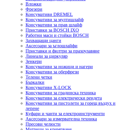
Вложки
Фрезери
Консумативи DREMEL
Консумативи за мултишлайф
Консумативи за прав шлайф
Приставки за BOSCH IXO
Работни маси и стойки BOSCH
Захващащи цанги
Аксесоари за ъглошлайфи
Приставки и филтри за прахоулавяне
Линеали за циркуляр
Зенкери
Консумативи за ножици и нагери
Консумативи за оберфрези
Телени четки
Бъркалки
Консумативи X-LOCK
Консумативи за градинска техника
Консумативи за електрически рендета
Консумативи за пистолети за горещ въздух и
лепене
Куфари и чанти за електроинструменти
Аксесоари за измервателна техника
Пресови челюсти
Матрици за кримпване