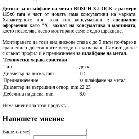
Дискът за шлайфане на метал BOSCH X-LOCK с размери
115x6 mm
е част от новата гама консумативи на марката.
Характерното при този тип консумативи е
специално
оформения като "X" захват на консуматива и машината
,
което позволява лесно монтиране само с едно щракване.
Монтирането на този вид дискове става с до 5 пъти по-бързо в
сравнение с досегашните методи на захващане. Самият диск е
с огънат профил и е предназначен
за шлайфане на метал.
Технически характеристики
Тип
диск
Диаметър на диска, mm
115
Предназначение
за шлайфане на метал
Диаметър на вътрешния отвор, mm
22,23
Дебелина на диска, mm
6,0
Няма мнения за този продукт.
Напишете мнение
Вашето име: