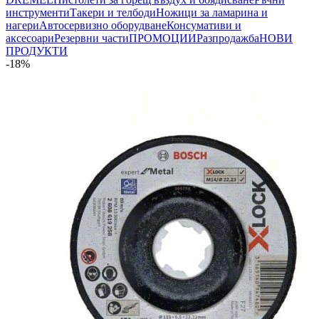
инструменти
Такери и телбоди
Ножици за ламарина и
нагери
Автосервизно оборудване
Консумативи и
аксесоари
Резервни части
ПРОМОЦИИ
Разпродажба
НОВИ
ПРОДУКТИ
-18%