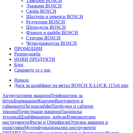
Тампони BOSCH
Държачи BOSCH
Скоби BOSCH
Шалтери и реверси BOSCH
Редуктори BOSCH
Шпиндели BOSCH
Фланци и шайби BOSCH
Статори BOSCH
Четкодържатели BOSCH
ПРОМОЦИИ
Разпродажба
НОВИ ПРОДУКТИ
Блог
Свържете се с нас
Начало
Диск за шлайфане на метал BOSCH X-LOCK 115x6 mm
Акумулаторни машини
Перфоратори за
бетон
Бормашини
Къртачи
Винтоверти и
гайковерти
Ъглошлайфи
Прободни и саблени
триони
Почистващи машини
Градинска
техника
Шлайфмашини, хобели
Измервателни
инструменти
Фрези и Оберфрези
Отрезни машини и
циркуляри
Мултифункционални инструменти
DREMEL
Пистолети за горещ въздух и боядисване
Ръчни