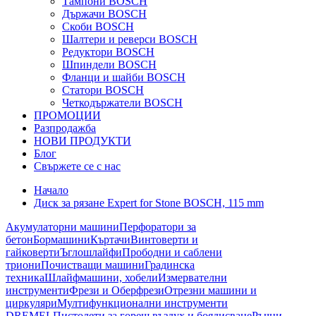
Тампони BOSCH
Държачи BOSCH
Скоби BOSCH
Шалтери и реверси BOSCH
Редуктори BOSCH
Шпиндели BOSCH
Фланци и шайби BOSCH
Статори BOSCH
Четкодържатели BOSCH
ПРОМОЦИИ
Разпродажба
НОВИ ПРОДУКТИ
Блог
Свържете се с нас
Начало
Диск за рязане Expert for Stone BOSCH, 115 mm
Акумулаторни машини
Перфоратори за
бетон
Бормашини
Къртачи
Винтоверти и
гайковерти
Ъглошлайфи
Прободни и саблени
триони
Почистващи машини
Градинска
техника
Шлайфмашини, хобели
Измервателни
инструменти
Фрези и Оберфрези
Отрезни машини и
циркуляри
Мултифункционални инструменти
DREMEL
Пистолети за горещ въздух и боядисване
Ръчни