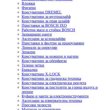
Вложки
Фрезери
Консумативи DREMEL
Консумативи за мултишлайф
Консумативи за прав шлайф
Приставки за BOSCH IXO
Работни маси и стойки BOSCH
Захващащи цанги
Аксесоари за ъглошлайфи
Приставки и филтри за прахоулавяне
Линеали за циркуляр
Зенкери
Консумативи за ножици и нагери
Консумативи за оберфрези
Телени четки
Бъркалки
Консумативи X-LOCK
Консумативи за градинска техника
Консумативи за електрически рендета
Консумативи за пистолети за горещ въздух и
лепене
Куфари и чанти за електроинструменти
Аксесоари за измервателна техника
Пресови челюсти
Матрици за кримпване