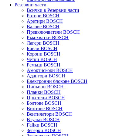
Резервни части
Всички в Резервни части
Ротори BOSCH
Аретири BOSCH
Валове BOSCH
Превключватели BOSCH
Ръкохватки BOSCH
Лагери BOSCH
Биели BOSCH
Корони BOSCH
Четки BOSCH
Ремъци BOSCH
Амортисьори BOSCH
Адаптори BOSCH
Електронни блокове BOSCH
Пиньони BOSCH
Планки BOSCH
Пръстени BOSCH
Болтове BOSCH
Винтове BOSCH
Вентилатори BOSCH
Втулки BOSCH
Гайки BOSCH
Зегерки BOSCH
Закопчалки BOSCH