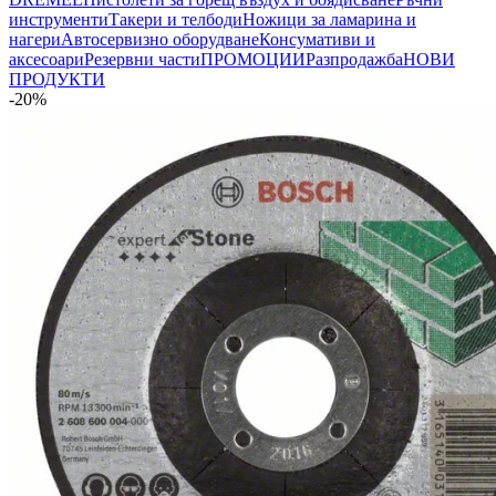
инструменти
Такери и телбоди
Ножици за ламарина и
нагери
Автосервизно оборудване
Консумативи и
аксесоари
Резервни части
ПРОМОЦИИ
Разпродажба
НОВИ
ПРОДУКТИ
-20%