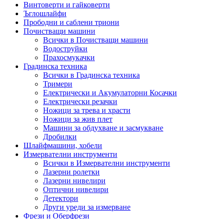
Винтоверти и гайковерти
Ъглошлайфи
Прободни и саблени триони
Почистващи машини
Всички в Почистващи машини
Водоструйки
Прахосмукачки
Градинска техника
Всички в Градинска техника
Тримери
Електрически и Акумулаторни Косачки
Електрически резачки
Ножици за трева и храсти
Ножици за жив плет
Машини за обдухване и засмукване
Дробилки
Шлайфмашини, хобели
Измервателни инструменти
Всички в Измервателни инструменти
Лазерни ролетки
Лазерни нивелири
Оптични нивелири
Детектори
Други уреди за измерване
Фрези и Оберфрези