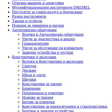
Отрезни машини и циркуляри
Мултифункционални инструменти DREMEL
Пистолети за горещ въздух и боядисване
Ръчни инструменти
Такери и телбоди
Ножици за ламарина и нагери
Автосервизно оборудване
Всички в Автосервизно оборудване
Уреди за диагностика и анализ
Газанализатори
Уреди за обслужване на климатици
Зарядни устройства и тестери
Консумативи и аксесоари
Всички в Консумативи и аксесоари
Свредла
Дискове
Шила и длета
Шкурки
Консумативи за такери
Боркорони
Патронници и адаптери
Ножове за триони
Битове за отвертки
Консумативи за прахосмукачки и стъклочистачки
Батерии и зарядни устройства