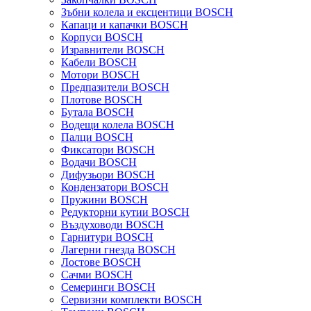
Зъбни колела и ексцентици BOSCH
Капаци и капачки BOSCH
Корпуси BOSCH
Изравнители BOSCH
Кабели BOSCH
Мотори BOSCH
Предпазители BOSCH
Плотове BOSCH
Бутала BOSCH
Водещи колела BOSCH
Палци BOSCH
Фиксатори BOSCH
Водачи BOSCH
Дифузьори BOSCH
Кондензатори BOSCH
Пружини BOSCH
Редукторни кутии BOSCH
Въздуховоди BOSCH
Гарнитури BOSCH
Лагерни гнезда BOSCH
Лостове BOSCH
Сачми BOSCH
Семеринги BOSCH
Сервизни комплекти BOSCH