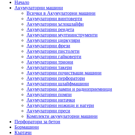
Начало
Акумулаторни машини
Всички в Акумулаторни машини
Акумулаторни винтоверти
Акумулаторни ъглошлайфи
Акумулаторни рендета
Акумулаторни мултиинструменти
Акумулаторни циркуляри
Акумулаторни фрези
Акумулаторни пистолети
Акумулаторни гайковерти
Акумулаторни триони
Акумулаторни такери
Акумулаторни почистващи машини
Акумулаторни перфоратори
Акумулаторни шлайфмашини
Акумулаторни лампи и радиоприемници
Акумулаторни помпи
Акумулаторни нитачки
Акумулаторни ножици и нагери
Акумулаторни преси
Комплекти акумулаторни машини
Перфоратори за бетон
Бормашини
Къртачи