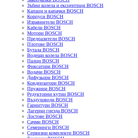
Зъбни колела и ексцентици BOSCH
Капаци и капачки BOSCH
Корпуси BOSCH
Изравнители BOSCH
Кабели BOSCH
Мотори BOSCH
Предпазители BOSCH
Плотове BOSCH
Бутала BOSCH
Водещи колела BOSCH
Палци BOSCH
Фиксатори BOSCH
Водачи BOSCH
Дифузьори BOSCH
Кондензатори BOSCH
Пружини BOSCH
Редукторни кутии BOSCH
Въздуховоди BOSCH
Гарнитури BOSCH
Лагерни гнезда BOSCH
Лостове BOSCH
Сачми BOSCH
Семеринги BOSCH
Сервизни комплекти BOSCH