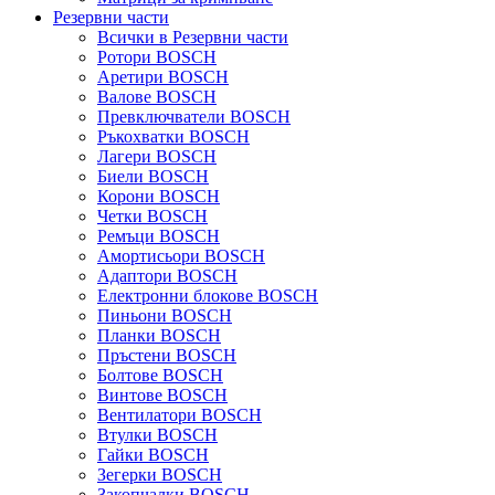
Резервни части
Всички в Резервни части
Ротори BOSCH
Аретири BOSCH
Валове BOSCH
Превключватели BOSCH
Ръкохватки BOSCH
Лагери BOSCH
Биели BOSCH
Корони BOSCH
Четки BOSCH
Ремъци BOSCH
Амортисьори BOSCH
Адаптори BOSCH
Електронни блокове BOSCH
Пиньони BOSCH
Планки BOSCH
Пръстени BOSCH
Болтове BOSCH
Винтове BOSCH
Вентилатори BOSCH
Втулки BOSCH
Гайки BOSCH
Зегерки BOSCH
Закопчалки BOSCH