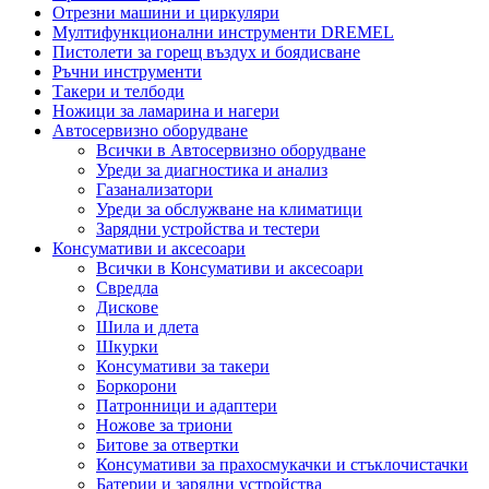
Отрезни машини и циркуляри
Мултифункционални инструменти DREMEL
Пистолети за горещ въздух и боядисване
Ръчни инструменти
Такери и телбоди
Ножици за ламарина и нагери
Автосервизно оборудване
Всички в Автосервизно оборудване
Уреди за диагностика и анализ
Газанализатори
Уреди за обслужване на климатици
Зарядни устройства и тестери
Консумативи и аксесоари
Всички в Консумативи и аксесоари
Свредла
Дискове
Шила и длета
Шкурки
Консумативи за такери
Боркорони
Патронници и адаптери
Ножове за триони
Битове за отвертки
Консумативи за прахосмукачки и стъклочистачки
Батерии и зарядни устройства