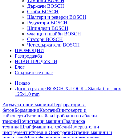
Тампони BOSCH
Държачи BOSCH
Скоби BOSCH
Шалтери и реверси BOSCH
Редуктори BOSCH
Шпиндели BOSCH
Фланци и шайби BOSCH
Статори BOSCH
Четкодържатели BOSCH
ПРОМОЦИИ
Разпродажба
НОВИ ПРОДУКТИ
Блог
Свържете се с нас
Начало
Диск за рязане BOSCH X-LOCK - Standart for Inox
125x1.0 mm
Акумулаторни машини
Перфоратори за
бетон
Бормашини
Къртачи
Винтоверти и
гайковерти
Ъглошлайфи
Прободни и саблени
триони
Почистващи машини
Градинска
техника
Шлайфмашини, хобели
Измервателни
инструменти
Фрези и Оберфрези
Отрезни машини и
циркуляри
Мултифункционални инструменти