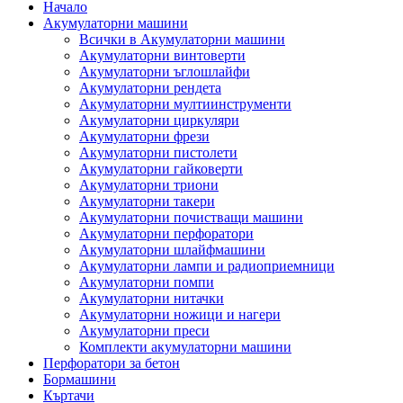
Начало
Акумулаторни машини
Всички в Акумулаторни машини
Акумулаторни винтоверти
Акумулаторни ъглошлайфи
Акумулаторни рендета
Акумулаторни мултиинструменти
Акумулаторни циркуляри
Акумулаторни фрези
Акумулаторни пистолети
Акумулаторни гайковерти
Акумулаторни триони
Акумулаторни такери
Акумулаторни почистващи машини
Акумулаторни перфоратори
Акумулаторни шлайфмашини
Акумулаторни лампи и радиоприемници
Акумулаторни помпи
Акумулаторни нитачки
Акумулаторни ножици и нагери
Акумулаторни преси
Комплекти акумулаторни машини
Перфоратори за бетон
Бормашини
Къртачи