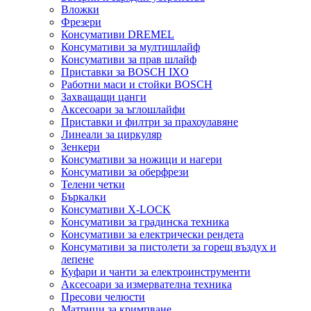
Вложки
Фрезери
Консумативи DREMEL
Консумативи за мултишлайф
Консумативи за прав шлайф
Приставки за BOSCH IXO
Работни маси и стойки BOSCH
Захващащи цанги
Аксесоари за ъглошлайфи
Приставки и филтри за прахоулавяне
Линеали за циркуляр
Зенкери
Консумативи за ножици и нагери
Консумативи за оберфрези
Телени четки
Бъркалки
Консумативи X-LOCK
Консумативи за градинска техника
Консумативи за електрически рендета
Консумативи за пистолети за горещ въздух и
лепене
Куфари и чанти за електроинструменти
Аксесоари за измервателна техника
Пресови челюсти
Матрици за кримпване