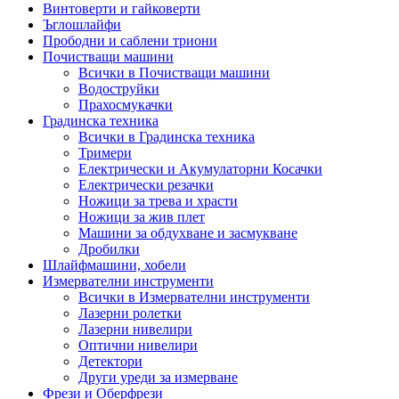
Винтоверти и гайковерти
Ъглошлайфи
Прободни и саблени триони
Почистващи машини
Всички в Почистващи машини
Водоструйки
Прахосмукачки
Градинска техника
Всички в Градинска техника
Тримери
Електрически и Акумулаторни Косачки
Електрически резачки
Ножици за трева и храсти
Ножици за жив плет
Машини за обдухване и засмукване
Дробилки
Шлайфмашини, хобели
Измервателни инструменти
Всички в Измервателни инструменти
Лазерни ролетки
Лазерни нивелири
Оптични нивелири
Детектори
Други уреди за измерване
Фрези и Оберфрези