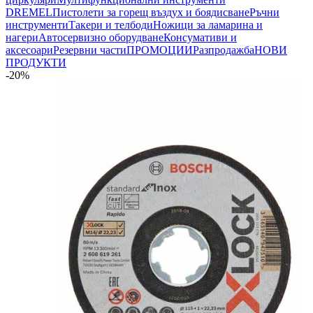
DREMEL
Пистолети за горещ въздух и боядисване
Ръчни
инструменти
Такери и телбоди
Ножици за ламарина и
нагери
Автосервизно оборудване
Консумативи и
аксесоари
Резервни части
ПРОМОЦИИ
Разпродажба
НОВИ
ПРОДУКТИ
-20%