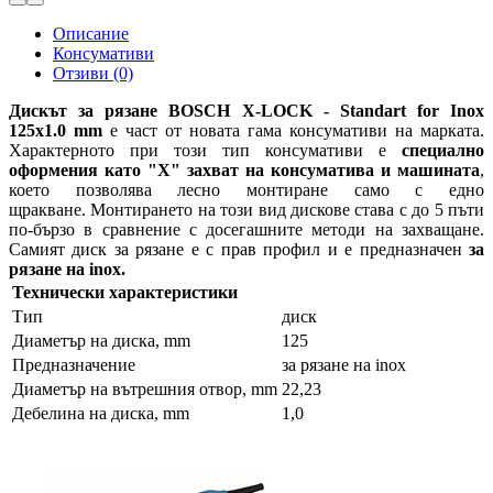
Описание
Консумативи
Отзиви (0)
Дискът за рязане BOSCH X-LOCK - Standart for Inox
125x1.0 mm
е част от новата гама консумативи на марката.
Характерното при този тип консумативи е
специално
оформения като "X" захват на консуматива и машината
,
което позволява лесно монтиране само с едно
щракване. Монтирането на този вид дискове става с до 5 пъти
по-бързо в сравнение с досегашните методи на захващане.
Самият диск за рязане е с прав профил и е предназначен
за
рязане на inox.
Технически характеристики
Тип
диск
Диаметър на диска, mm
125
Предназначение
за рязане на inox
Диаметър на вътрешния отвор, mm
22,23
Дебелина на диска, mm
1,0