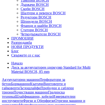
Тампони BOSCH
Държачи BOSCH
Скоби BOSCH
Шалтери и реверси BOSCH
Редуктори BOSCH
Шпиндели BOSCH
Фланци и шайби BOSCH
Статори BOSCH
Четкодържатели BOSCH
ПРОМОЦИИ
Разпродажба
НОВИ ПРОДУКТИ
Блог
Свържете се с нас
Начало
Диск за акумулаторен циркуляр Standard for Multi
Material BOSCH, 85 mm
Акумулаторни машини
Перфоратори за
бетон
Бормашини
Къртачи
Винтоверти и
гайковерти
Ъглошлайфи
Прободни и саблени
триони
Почистващи машини
Градинска
техника
Шлайфмашини, хобели
Измервателни
инструменти
Фрези и Оберфрези
Отрезни машини и
циркуляри
Мултифункционални инструменти