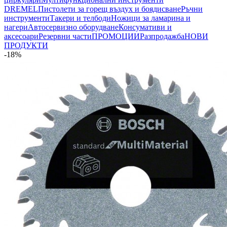
DREMEL
Пистолети за горещ въздух и боядисване
Ръчни
инструменти
Такери и телбоди
Ножици за ламарина и
нагери
Автосервизно оборудване
Консумативи и
аксесоари
Резервни части
ПРОМОЦИИ
Разпродажба
НОВИ
ПРОДУКТИ
-18%