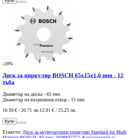
Купи
-18%
Диск за циркуляр BOSCH 65x15x1,6 mm - 12
зъба
Диаметър на диска - 65 mm
Диаметър на вътрешния отвор - 15 mm
10.59 € / 20.71 лв.
12.91 € / 25.25 лв.
Купи
Етикети:
Диск за акумулаторен циркуляр Standard for Multi
Material BOSCH
,
85 mm
,
2608837752
,
Консумативи и