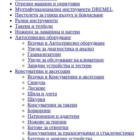
Отрезни машини и циркуляри
Мултифункционални инструменти DREMEL
Пистолети за горещ въздух и боядисване
Ръчни инструменти
Такери и телбоди
Ножици за ламарина и нагери
Автосервизно оборудване
Всички в Автосервизно оборудване
Уреди за диагностика и анализ
Газанализатори
Уреди за обслужване на климатици
Зарядни устройства и тестери
Консумативи и аксесоари
Всички в Консумативи и аксесоари
Свредла
Дискове
Шила и длета
Шкурки
Консумативи за такери
Боркорони
Патронници и адаптери
Ножове за триони
Битове за отвертки
Консумативи за прахосмукачки и стъклочистачки
Батерии и зарядни устройства