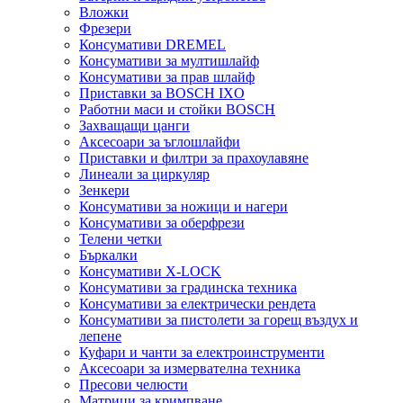
Вложки
Фрезери
Консумативи DREMEL
Консумативи за мултишлайф
Консумативи за прав шлайф
Приставки за BOSCH IXO
Работни маси и стойки BOSCH
Захващащи цанги
Аксесоари за ъглошлайфи
Приставки и филтри за прахоулавяне
Линеали за циркуляр
Зенкери
Консумативи за ножици и нагери
Консумативи за оберфрези
Телени четки
Бъркалки
Консумативи X-LOCK
Консумативи за градинска техника
Консумативи за електрически рендета
Консумативи за пистолети за горещ въздух и
лепене
Куфари и чанти за електроинструменти
Аксесоари за измервателна техника
Пресови челюсти
Матрици за кримпване