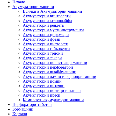
Начало
Акумулаторни машини
Всички в Акумулаторни машини
Акумулаторни винтоверти
Акумулаторни ъглошлайфи
Акумулаторни рендета
Акумулаторни мултиинструменти
Акумулаторни циркуляри
Акумулаторни фрези
Акумулаторни пистолети
Акумулаторни гайковерти
Акумулаторни триони
Акумулаторни такери
Акумулаторни почистващи машини
Акумулаторни перфоратори
Акумулаторни шлайфмашини
Акумулаторни лампи и радиоприемници
Акумулаторни помпи
Акумулаторни нитачки
Акумулаторни ножици и нагери
Акумулаторни преси
Комплекти акумулаторни машини
Перфоратори за бетон
Бормашини
Къртачи