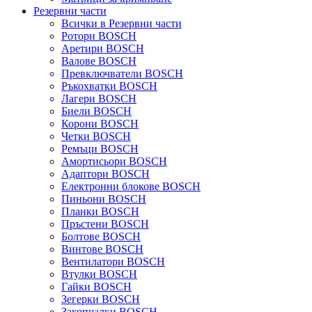
Резервни части
Всички в Резервни части
Ротори BOSCH
Аретири BOSCH
Валове BOSCH
Превключватели BOSCH
Ръкохватки BOSCH
Лагери BOSCH
Биели BOSCH
Корони BOSCH
Четки BOSCH
Ремъци BOSCH
Амортисьори BOSCH
Адаптори BOSCH
Електронни блокове BOSCH
Пиньони BOSCH
Планки BOSCH
Пръстени BOSCH
Болтове BOSCH
Винтове BOSCH
Вентилатори BOSCH
Втулки BOSCH
Гайки BOSCH
Зегерки BOSCH
Закопчалки BOSCH