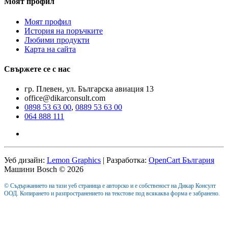
Моят профил
Моят профил
История на поръчките
Любими продукти
Карта на сайта
Свържете се с нас
гр. Плевен, ул. Българска авиация 13
office@dikarconsult.com
0898 53 63 00
,
0889 53 63 00
064 888 111
Уеб дизайн:
Lemon Graphics
| Разработка:
OpenCart България
Машини Bosch © 2026
© Съдържанието на тази уеб страница е авторско и е собственост на Дикар Консулт
ООД. Копирането и разпространението на текстове под всякаква форма е забранено.