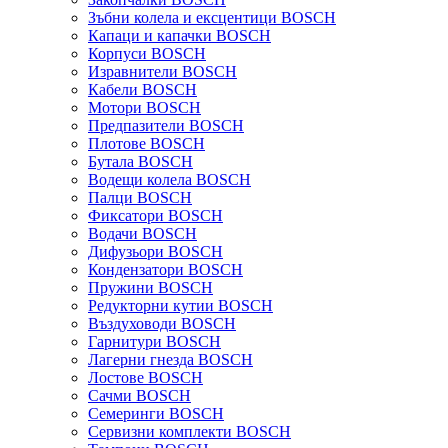
Зъбни колела и ексцентици BOSCH
Капаци и капачки BOSCH
Корпуси BOSCH
Изравнители BOSCH
Кабели BOSCH
Мотори BOSCH
Предпазители BOSCH
Плотове BOSCH
Бутала BOSCH
Водещи колела BOSCH
Палци BOSCH
Фиксатори BOSCH
Водачи BOSCH
Дифузьори BOSCH
Кондензатори BOSCH
Пружини BOSCH
Редукторни кутии BOSCH
Въздуховоди BOSCH
Гарнитури BOSCH
Лагерни гнезда BOSCH
Лостове BOSCH
Сачми BOSCH
Семеринги BOSCH
Сервизни комплекти BOSCH