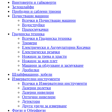
Винтоверти и гайковерти
Ъглошлайфи
Прободни и саблени триони
Почистващи машини
Всички в Почистващи машини
Водоструйки
Прахосмукачки
Градинска техника
Всички в Градинска техника
Тримери
Електрически и Акумулаторни Косачки
Електрически резачки
Ножици за трева и храсти
Ножици за жив плет
Машини за обдухване и засмукване
Дробилки
Шлайфмашини, хобели
Измервателни инструменти
Всички в Измервателни инструменти
Лазерни ролетки
Лазерни нивелири
Оптични нивелири
Детектори
Други уреди за измерване
Фрези и Оберфрези