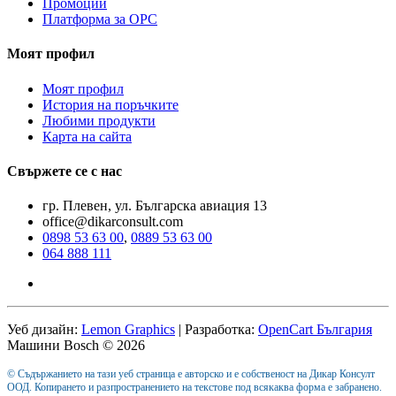
Промоции
Платформа за ОРС
Моят профил
Моят профил
История на поръчките
Любими продукти
Карта на сайта
Свържете се с нас
гр. Плевен, ул. Българска авиация 13
office@dikarconsult.com
0898 53 63 00
,
0889 53 63 00
064 888 111
Уеб дизайн:
Lemon Graphics
| Разработка:
OpenCart България
Машини Bosch © 2026
© Съдържанието на тази уеб страница е авторско и е собственост на Дикар Консулт
ООД. Копирането и разпространението на текстове под всякаква форма е забранено.