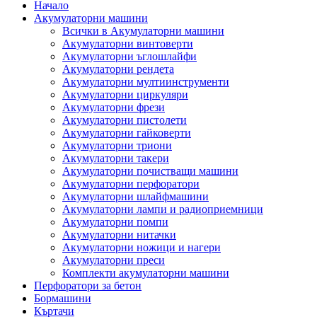
Начало
Акумулаторни машини
Всички в Акумулаторни машини
Акумулаторни винтоверти
Акумулаторни ъглошлайфи
Акумулаторни рендета
Акумулаторни мултиинструменти
Акумулаторни циркуляри
Акумулаторни фрези
Акумулаторни пистолети
Акумулаторни гайковерти
Акумулаторни триони
Акумулаторни такери
Акумулаторни почистващи машини
Акумулаторни перфоратори
Акумулаторни шлайфмашини
Акумулаторни лампи и радиоприемници
Акумулаторни помпи
Акумулаторни нитачки
Акумулаторни ножици и нагери
Акумулаторни преси
Комплекти акумулаторни машини
Перфоратори за бетон
Бормашини
Къртачи