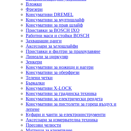
Вложки
Фрезери
Консумативи DREMEL
Консумативи за мултишлайф
Консумативи за прав шлайф
Приставки за BOSCH IXO
Работни маси и стойки BOSCH
Захващащи цанги
Аксесоари за ъглошлайфи
Приставки и филтри за прахоулавяне
Линеали за циркуляр
Зенкери
Консумативи за ножици и нагери
Консумативи за оберфрези
Телени четки
Бъркалки
Консумативи X-LOCK
Консумативи за градинска техника
Консумативи за електрически рендета
Консумативи за пистолети за горещ въздух и
лепене
Куфари и чанти за електроинструменти
Аксесоари за измервателна техника
Пресови челюсти
Матрици за кримпване