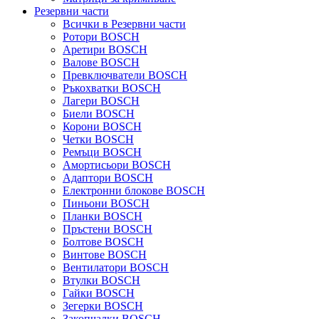
Резервни части
Всички в Резервни части
Ротори BOSCH
Аретири BOSCH
Валове BOSCH
Превключватели BOSCH
Ръкохватки BOSCH
Лагери BOSCH
Биели BOSCH
Корони BOSCH
Четки BOSCH
Ремъци BOSCH
Амортисьори BOSCH
Адаптори BOSCH
Електронни блокове BOSCH
Пиньони BOSCH
Планки BOSCH
Пръстени BOSCH
Болтове BOSCH
Винтове BOSCH
Вентилатори BOSCH
Втулки BOSCH
Гайки BOSCH
Зегерки BOSCH
Закопчалки BOSCH