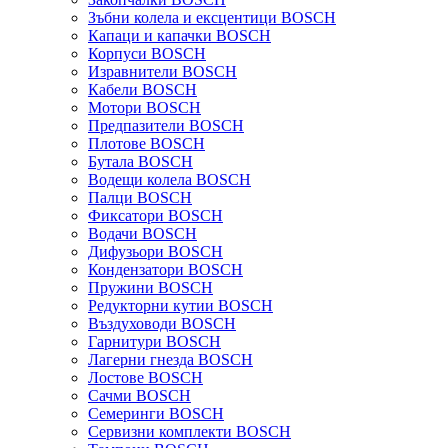
Зъбни колела и ексцентици BOSCH
Капаци и капачки BOSCH
Корпуси BOSCH
Изравнители BOSCH
Кабели BOSCH
Мотори BOSCH
Предпазители BOSCH
Плотове BOSCH
Бутала BOSCH
Водещи колела BOSCH
Палци BOSCH
Фиксатори BOSCH
Водачи BOSCH
Дифузьори BOSCH
Кондензатори BOSCH
Пружини BOSCH
Редукторни кутии BOSCH
Въздуховоди BOSCH
Гарнитури BOSCH
Лагерни гнезда BOSCH
Лостове BOSCH
Сачми BOSCH
Семеринги BOSCH
Сервизни комплекти BOSCH