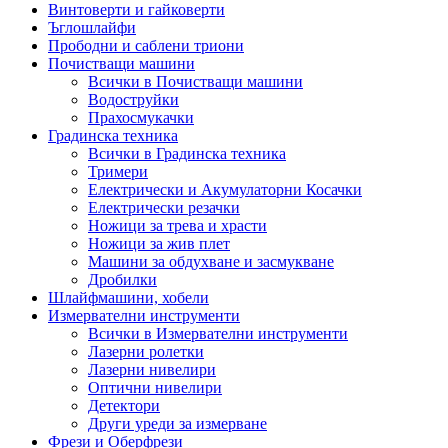
Винтоверти и гайковерти
Ъглошлайфи
Прободни и саблени триони
Почистващи машини
Всички в Почистващи машини
Водоструйки
Прахосмукачки
Градинска техника
Всички в Градинска техника
Тримери
Електрически и Акумулаторни Косачки
Електрически резачки
Ножици за трева и храсти
Ножици за жив плет
Машини за обдухване и засмукване
Дробилки
Шлайфмашини, хобели
Измервателни инструменти
Всички в Измервателни инструменти
Лазерни ролетки
Лазерни нивелири
Оптични нивелири
Детектори
Други уреди за измерване
Фрези и Оберфрези