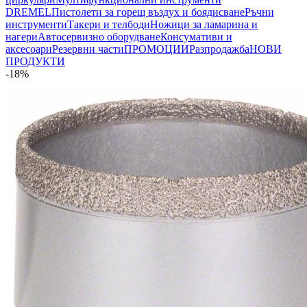
DREMEL
Пистолети за горещ въздух и боядисване
Ръчни
инструменти
Такери и телбоди
Ножици за ламарина и
нагери
Автосервизно оборудване
Консумативи и
аксесоари
Резервни части
ПРОМОЦИИ
Разпродажба
НОВИ
ПРОДУКТИ
-18%