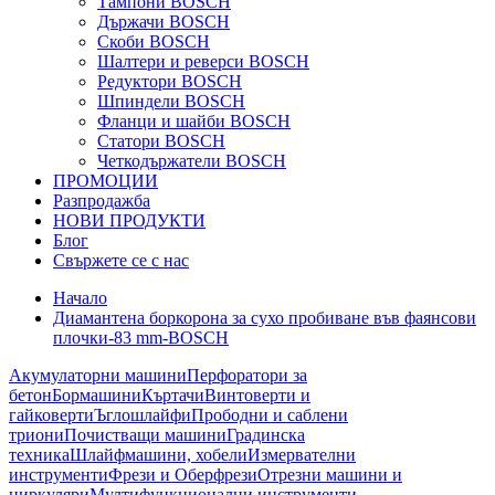
Тампони BOSCH
Държачи BOSCH
Скоби BOSCH
Шалтери и реверси BOSCH
Редуктори BOSCH
Шпиндели BOSCH
Фланци и шайби BOSCH
Статори BOSCH
Четкодържатели BOSCH
ПРОМОЦИИ
Разпродажба
НОВИ ПРОДУКТИ
Блог
Свържете се с нас
Начало
Диамантена боркорона за сухо пробиване във фаянсови
плочки-83 mm-BOSCH
Акумулаторни машини
Перфоратори за
бетон
Бормашини
Къртачи
Винтоверти и
гайковерти
Ъглошлайфи
Прободни и саблени
триони
Почистващи машини
Градинска
техника
Шлайфмашини, хобели
Измервателни
инструменти
Фрези и Оберфрези
Отрезни машини и
циркуляри
Мултифункционални инструменти