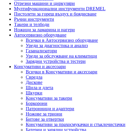
Отрезни машини и циркуляри
Мултифункционални инструменти DREMEL
Пистолети за горещ въздух и боядисване
Ръчни инструменти
Такери и телбоди
Ножици за ламарина и нагери
Автосервизно оборудване
Всички в Автосервизно оборудване
Уреди за диагностика и анализ
Газанализатори
Уреди за обслужване на климатици
Зарядни устройства и тестери
Консумативи и аксесоари
Всички в Консумативи и аксесоари
Свредла
Дискове
Шила и длета
Шкурки
Консумативи за такери
Боркорони
Патронници и адаптери
Ножове за триони
Битове за отвертки
Консумативи за прахосмукачки и стъклочистачки
Батерии и зарядни устройства