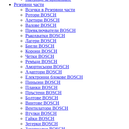
Резервни части
Всички в Резервни части
Ротори BOSCH
Аретири BOSCH
Валове BOSCH
Превключватели BOSCH
Ръкохватки BOSCH
Лагери BOSCH
Биели BOSCH
Корони BOSCH
Четки BOSCH
Ремъци BOSCH
Амортисьори BOSCH
Адаптори BOSCH
Електронни блокове BOSCH
Пиньони BOSCH
Планки BOSCH
Пръстени BOSCH
Болтове BOSCH
Винтове BOSCH
Вентилатори BOSCH
Втулки BOSCH
Гайки BOSCH
Зегерки BOSCH
Закопчалки BOSCH