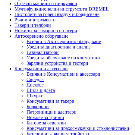
Отрезни машини и циркуляри
Мултифункционални инструменти DREMEL
Пистолети за горещ въздух и боядисване
Ръчни инструменти
Такери и телбоди
Ножици за ламарина и нагери
Автосервизно оборудване
Всички в Автосервизно оборудване
Уреди за диагностика и анализ
Газанализатори
Уреди за обслужване на климатици
Зарядни устройства и тестери
Консумативи и аксесоари
Всички в Консумативи и аксесоари
Свредла
Дискове
Шила и длета
Шкурки
Консумативи за такери
Боркорони
Патронници и адаптери
Ножове за триони
Битове за отвертки
Консумативи за прахосмукачки и стъклочистачки
Батерии и зарядни устройства