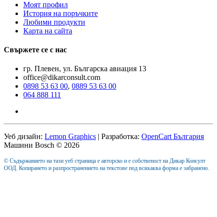
Моят профил
История на поръчките
Любими продукти
Карта на сайта
Свържете се с нас
гр. Плевен, ул. Българска авиация 13
office@dikarconsult.com
0898 53 63 00
,
0889 53 63 00
064 888 111
Уеб дизайн:
Lemon Graphics
| Разработка:
OpenCart България
Машини Bosch © 2026
© Съдържанието на тази уеб страница е авторско и е собственост на Дикар Консулт
ООД. Копирането и разпространението на текстове под всякаква форма е забранено.