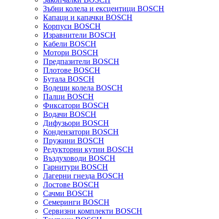
Зъбни колела и ексцентици BOSCH
Капаци и капачки BOSCH
Корпуси BOSCH
Изравнители BOSCH
Кабели BOSCH
Мотори BOSCH
Предпазители BOSCH
Плотове BOSCH
Бутала BOSCH
Водещи колела BOSCH
Палци BOSCH
Фиксатори BOSCH
Водачи BOSCH
Дифузьори BOSCH
Кондензатори BOSCH
Пружини BOSCH
Редукторни кутии BOSCH
Въздуховоди BOSCH
Гарнитури BOSCH
Лагерни гнезда BOSCH
Лостове BOSCH
Сачми BOSCH
Семеринги BOSCH
Сервизни комплекти BOSCH