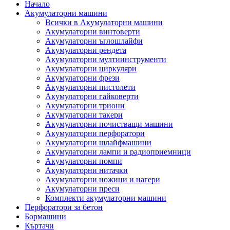
Начало
Акумулаторни машини
Всички в Акумулаторни машини
Акумулаторни винтоверти
Акумулаторни ъглошлайфи
Акумулаторни рендета
Акумулаторни мултиинструменти
Акумулаторни циркуляри
Акумулаторни фрези
Акумулаторни пистолети
Акумулаторни гайковерти
Акумулаторни триони
Акумулаторни такери
Акумулаторни почистващи машини
Акумулаторни перфоратори
Акумулаторни шлайфмашини
Акумулаторни лампи и радиоприемници
Акумулаторни помпи
Акумулаторни нитачки
Акумулаторни ножици и нагери
Акумулаторни преси
Комплекти акумулаторни машини
Перфоратори за бетон
Бормашини
Къртачи