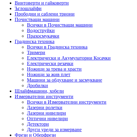
Винтоверти и гайковерти
Ъглошлайфи
Прободни и саблени триони
Почистващи машини
Всички в Почистващи машини
Водоструйки
Прахосмукачки
Градинска техника
Всички в Градинска техника
Тримери
Електрически и Акумулаторни Косачки
Електрически резачки
Ножици за трева и храсти
Ножици за жив плет
Машини за обдухване и засмукване
Дробилки
Шлайфмашини, хобели
Измервателни инструменти
Всички в Измервателни инструменти
Лазерни ролетки
Лазерни нивелири
Оптични нивелири
Детектори
Други уреди за измерване
Фрези и Оберфрези