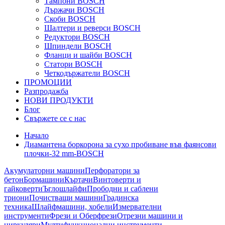
Тампони BOSCH
Държачи BOSCH
Скоби BOSCH
Шалтери и реверси BOSCH
Редуктори BOSCH
Шпиндели BOSCH
Фланци и шайби BOSCH
Статори BOSCH
Четкодържатели BOSCH
ПРОМОЦИИ
Разпродажба
НОВИ ПРОДУКТИ
Блог
Свържете се с нас
Начало
Диамантена боркорона за сухо пробиване във фаянсови
плочки-32 mm-BOSCH
Акумулаторни машини
Перфоратори за
бетон
Бормашини
Къртачи
Винтоверти и
гайковерти
Ъглошлайфи
Прободни и саблени
триони
Почистващи машини
Градинска
техника
Шлайфмашини, хобели
Измервателни
инструменти
Фрези и Оберфрези
Отрезни машини и
циркуляри
Мултифункционални инструменти