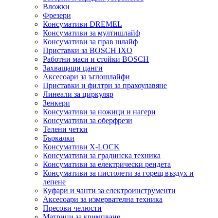
Вложки
Фрезери
Консумативи DREMEL
Консумативи за мултишлайф
Консумативи за прав шлайф
Приставки за BOSCH IXO
Работни маси и стойки BOSCH
Захващащи цанги
Аксесоари за ъглошлайфи
Приставки и филтри за прахоулавяне
Линеали за циркуляр
Зенкери
Консумативи за ножици и нагери
Консумативи за оберфрези
Телени четки
Бъркалки
Консумативи X-LOCK
Консумативи за градинска техника
Консумативи за електрически рендета
Консумативи за пистолети за горещ въздух и
лепене
Куфари и чанти за електроинструменти
Аксесоари за измервателна техника
Пресови челюсти
Матрици за кримпване