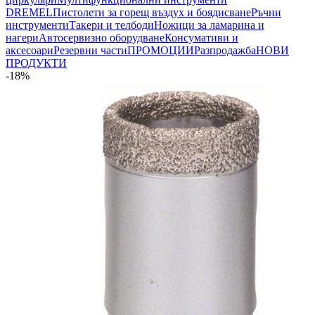
DREMEL
Пистолети за горещ въздух и боядисване
Ръчни
инструменти
Такери и телбоди
Ножици за ламарина и
нагери
Автосервизно оборудване
Консумативи и
аксесоари
Резервни части
ПРОМОЦИИ
Разпродажба
НОВИ
ПРОДУКТИ
-18%