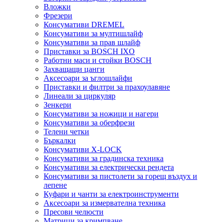
Вложки
Фрезери
Консумативи DREMEL
Консумативи за мултишлайф
Консумативи за прав шлайф
Приставки за BOSCH IXO
Работни маси и стойки BOSCH
Захващащи цанги
Аксесоари за ъглошлайфи
Приставки и филтри за прахоулавяне
Линеали за циркуляр
Зенкери
Консумативи за ножици и нагери
Консумативи за оберфрези
Телени четки
Бъркалки
Консумативи X-LOCK
Консумативи за градинска техника
Консумативи за електрически рендета
Консумативи за пистолети за горещ въздух и
лепене
Куфари и чанти за електроинструменти
Аксесоари за измервателна техника
Пресови челюсти
Матрици за кримпване