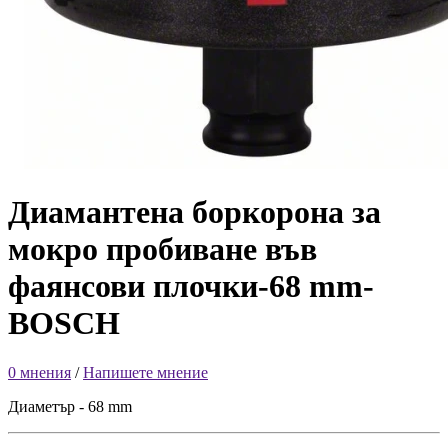
Диамантена боркорона за
мокро пробиване във
фаянсови плочки-68 mm-
BOSCH
0 мнения
/
Напишете мнение
Диаметър - 68 mm