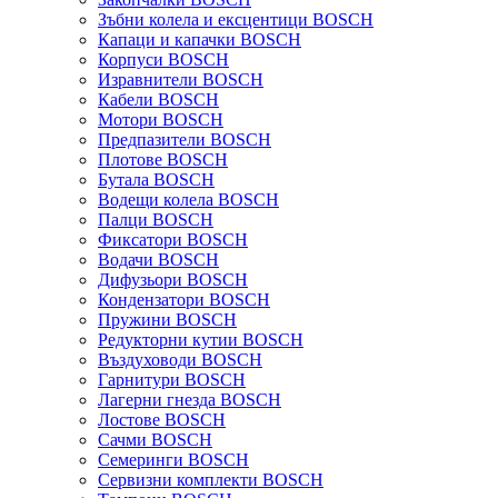
Зъбни колела и ексцентици BOSCH
Капаци и капачки BOSCH
Корпуси BOSCH
Изравнители BOSCH
Кабели BOSCH
Мотори BOSCH
Предпазители BOSCH
Плотове BOSCH
Бутала BOSCH
Водещи колела BOSCH
Палци BOSCH
Фиксатори BOSCH
Водачи BOSCH
Дифузьори BOSCH
Кондензатори BOSCH
Пружини BOSCH
Редукторни кутии BOSCH
Въздуховоди BOSCH
Гарнитури BOSCH
Лагерни гнезда BOSCH
Лостове BOSCH
Сачми BOSCH
Семеринги BOSCH
Сервизни комплекти BOSCH