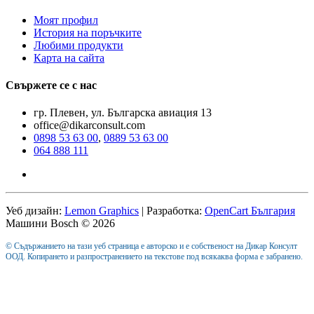
Моят профил
История на поръчките
Любими продукти
Карта на сайта
Свържете се с нас
гр. Плевен, ул. Българска авиация 13
office@dikarconsult.com
0898 53 63 00
,
0889 53 63 00
064 888 111
Уеб дизайн:
Lemon Graphics
| Разработка:
OpenCart България
Машини Bosch © 2026
© Съдържанието на тази уеб страница е авторско и е собственост на Дикар Консулт
ООД. Копирането и разпространението на текстове под всякаква форма е забранено.