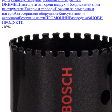
DREMEL
Пистолети за горещ въздух и боядисване
Ръчни
инструменти
Такери и телбоди
Ножици за ламарина и
нагери
Автосервизно оборудване
Консумативи и
аксесоари
Резервни части
ПРОМОЦИИ
Разпродажба
НОВИ
ПРОДУКТИ
-18%