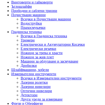
Винтоверти и гайковерти
Ъглошлайфи
Прободни и саблени триони
Почистващи машини
Всички в Почистващи машини
Водоструйки
Прахосмукачки
Градинска техника
Всички в Градинска техника
Тримери
Електрически и Акумулаторни Косачки
Електрически резачки
Ножици за трева и храсти
Ножици за жив плет
Машини за обдухване и засмукване
Дробилки
Шлайфмашини, хобели
Измервателни инструменти
Всички в Измервателни инструменти
Лазерни ролетки
Лазерни нивелири
Оптични нивелири
Детектори
Други уреди за измерване
Фрези и Оберфрези