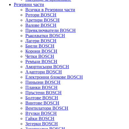
Резервни части
Всички в Резервни части
Ротори BOSCH
Аретири BOSCH
Валове BOSCH
Превключватели BOSCH
Ръкохватки BOSCH
Лагери BOSCH
Биели BOSCH
Корони BOSCH
Четки BOSCH
Ремъци BOSCH
Амортисьори BOSCH
Адаптори BOSCH
Електронни блокове BOSCH
Пиньони BOSCH
Планки BOSCH
Пръстени BOSCH
Болтове BOSCH
Винтове BOSCH
Вентилатори BOSCH
Втулки BOSCH
Гайки BOSCH
Зегерки BOSCH
Закопчалки BOSCH