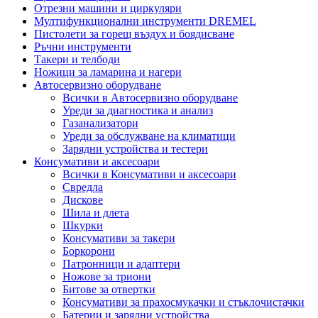
Отрезни машини и циркуляри
Мултифункционални инструменти DREMEL
Пистолети за горещ въздух и боядисване
Ръчни инструменти
Такери и телбоди
Ножици за ламарина и нагери
Автосервизно оборудване
Всички в Автосервизно оборудване
Уреди за диагностика и анализ
Газанализатори
Уреди за обслужване на климатици
Зарядни устройства и тестери
Консумативи и аксесоари
Всички в Консумативи и аксесоари
Свредла
Дискове
Шила и длета
Шкурки
Консумативи за такери
Боркорони
Патронници и адаптери
Ножове за триони
Битове за отвертки
Консумативи за прахосмукачки и стъклочистачки
Батерии и зарядни устройства