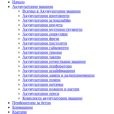
Начало
Акумулаторни машини
Всички в Акумулаторни машини
Акумулаторни винтоверти
Акумулаторни ъглошлайфи
Акумулаторни рендета
Акумулаторни мултиинструменти
Акумулаторни циркуляри
Акумулаторни фрези
Акумулаторни пистолети
Акумулаторни гайковерти
Акумулаторни триони
Акумулаторни такери
Акумулаторни почистващи машини
Акумулаторни перфоратори
Акумулаторни шлайфмашини
Акумулаторни лампи и радиоприемници
Акумулаторни помпи
Акумулаторни нитачки
Акумулаторни ножици и нагери
Акумулаторни преси
Комплекти акумулаторни машини
Перфоратори за бетон
Бормашини
Къртачи