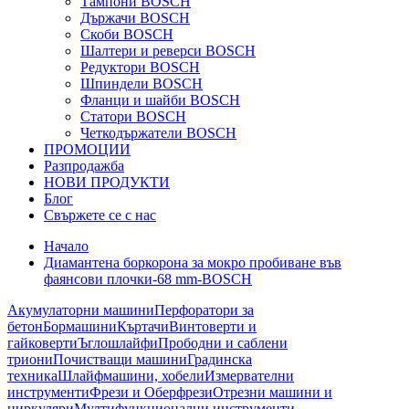
Тампони BOSCH
Държачи BOSCH
Скоби BOSCH
Шалтери и реверси BOSCH
Редуктори BOSCH
Шпиндели BOSCH
Фланци и шайби BOSCH
Статори BOSCH
Четкодържатели BOSCH
ПРОМОЦИИ
Разпродажба
НОВИ ПРОДУКТИ
Блог
Свържете се с нас
Начало
Диамантена боркорона за мокро пробиване във
фаянсови плочки-68 mm-BOSCH
Акумулаторни машини
Перфоратори за
бетон
Бормашини
Къртачи
Винтоверти и
гайковерти
Ъглошлайфи
Прободни и саблени
триони
Почистващи машини
Градинска
техника
Шлайфмашини, хобели
Измервателни
инструменти
Фрези и Оберфрези
Отрезни машини и
циркуляри
Мултифункционални инструменти