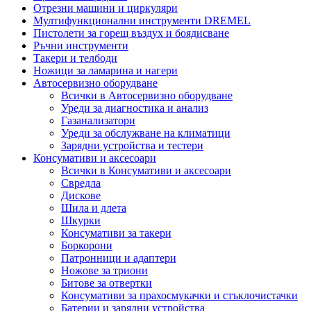
Отрезни машини и циркуляри
Мултифункционални инструменти DREMEL
Пистолети за горещ въздух и боядисване
Ръчни инструменти
Такери и телбоди
Ножици за ламарина и нагери
Автосервизно оборудване
Всички в Автосервизно оборудване
Уреди за диагностика и анализ
Газанализатори
Уреди за обслужване на климатици
Зарядни устройства и тестери
Консумативи и аксесоари
Всички в Консумативи и аксесоари
Свредла
Дискове
Шила и длета
Шкурки
Консумативи за такери
Боркорони
Патронници и адаптери
Ножове за триони
Битове за отвертки
Консумативи за прахосмукачки и стъклочистачки
Батерии и зарядни устройства