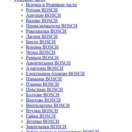
Всички в Резервни части
Ротори BOSCH
Аретири BOSCH
Валове BOSCH
Превключватели BOSCH
Ръкохватки BOSCH
Лагери BOSCH
Биели BOSCH
Корони BOSCH
Четки BOSCH
Ремъци BOSCH
Амортисьори BOSCH
Адаптори BOSCH
Електронни блокове BOSCH
Пиньони BOSCH
Планки BOSCH
Пръстени BOSCH
Болтове BOSCH
Винтове BOSCH
Вентилатори BOSCH
Втулки BOSCH
Гайки BOSCH
Зегерки BOSCH
Закопчалки BOSCH
Зъбни колела и ексцентици BOSCH