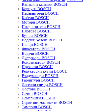
Капаци и капачки BOSCH
Корпуси BOSCH
Изравнители BOSCH
Кабели BOSCH
Мотори BOSCH
Предпазители BOSCH
Плотове BOSCH
Бутала BOSCH
Водещи колела BOSCH
Палци BOSCH
Фиксатори BOSCH
Водачи BOSCH
Дифузьори BOSCH
Кондензатори BOSCH
Пружини BOSCH
Редукторни кутии BOSCH
Въздуховоди BOSCH
Гарнитури BOSCH
Лагерни гнезда BOSCH
Лостове BOSCH
Сачми BOSCH
Семеринги BOSCH
Сервизни комплекти BOSCH
Тампони BOSCH