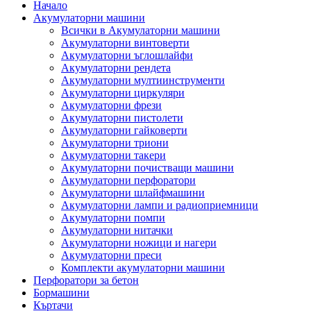
Начало
Акумулаторни машини
Всички в Акумулаторни машини
Акумулаторни винтоверти
Акумулаторни ъглошлайфи
Акумулаторни рендета
Акумулаторни мултиинструменти
Акумулаторни циркуляри
Акумулаторни фрези
Акумулаторни пистолети
Акумулаторни гайковерти
Акумулаторни триони
Акумулаторни такери
Акумулаторни почистващи машини
Акумулаторни перфоратори
Акумулаторни шлайфмашини
Акумулаторни лампи и радиоприемници
Акумулаторни помпи
Акумулаторни нитачки
Акумулаторни ножици и нагери
Акумулаторни преси
Комплекти акумулаторни машини
Перфоратори за бетон
Бормашини
Къртачи