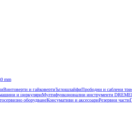
30 mm
чи
Винтоверти и гайковерти
Ъглошлайфи
Прободни и саблени тр
машини и циркуляри
Мултифункционални инструменти DREME
тосервизно оборудване
Консумативи и аксесоари
Резервни части