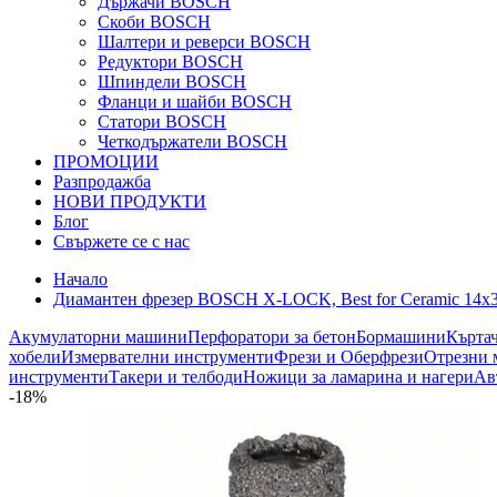
Държачи BOSCH
Скоби BOSCH
Шалтери и реверси BOSCH
Редуктори BOSCH
Шпиндели BOSCH
Фланци и шайби BOSCH
Статори BOSCH
Четкодържатели BOSCH
ПРОМОЦИИ
Разпродажба
НОВИ ПРОДУКТИ
Блог
Свържете се с нас
Начало
Диамантен фрезер BOSCH X-LOCK, Best for Ceramic 14x
Акумулаторни машини
Перфоратори за бетон
Бормашини
Кърта
хобели
Измервателни инструменти
Фрези и Оберфрези
Отрезни 
инструменти
Такери и телбоди
Ножици за ламарина и нагери
Ав
-18%