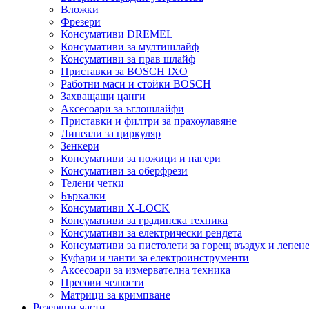
Вложки
Фрезери
Консумативи DREMEL
Консумативи за мултишлайф
Консумативи за прав шлайф
Приставки за BOSCH IXO
Работни маси и стойки BOSCH
Захващащи цанги
Аксесоари за ъглошлайфи
Приставки и филтри за прахоулавяне
Линеали за циркуляр
Зенкери
Консумативи за ножици и нагери
Консумативи за оберфрези
Телени четки
Бъркалки
Консумативи X-LOCK
Консумативи за градинска техника
Консумативи за електрически рендета
Консумативи за пистолети за горещ въздух и лепен
Куфари и чанти за електроинструменти
Аксесоари за измервателна техника
Пресови челюсти
Матрици за кримпване
Резервни части