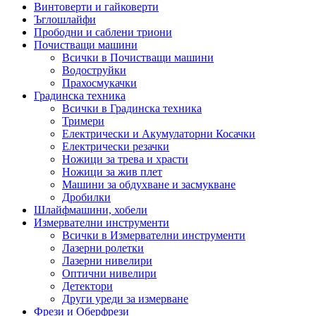
Винтоверти и гайковерти
Ъглошлайфи
Прободни и саблени триони
Почистващи машини
Всички в Почистващи машини
Водоструйки
Прахосмукачки
Градинска техника
Всички в Градинска техника
Тримери
Електрически и Акумулаторни Косачки
Електрически резачки
Ножици за трева и храсти
Ножици за жив плет
Машини за обдухване и засмукване
Дробилки
Шлайфмашини, хобели
Измервателни инструменти
Всички в Измервателни инструменти
Лазерни ролетки
Лазерни нивелири
Оптични нивелири
Детектори
Други уреди за измерване
Фрези и Оберфрези