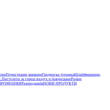
иони
Почистващи машини
Градинска техника
Шлайфмашини,
L
Пистолети за горещ въздух и боядисване
Ръчни
ПРОМОЦИИ
Разпродажба
НОВИ ПРОДУКТИ