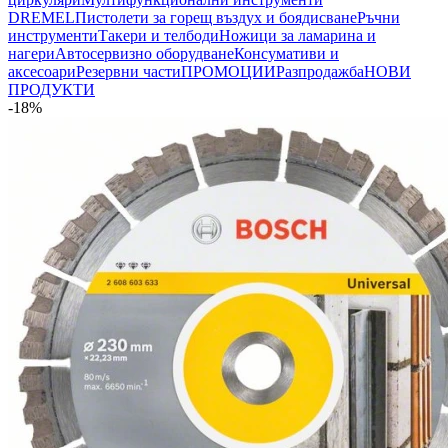
DREMEL
Пистолети за горещ въздух и боядисване
Ръчни
инструменти
Такери и телбоди
Ножици за ламарина и
нагери
Автосервизно оборудване
Консумативи и
аксесоари
Резервни части
ПРОМОЦИИ
Разпродажба
НОВИ
ПРОДУКТИ
-18%