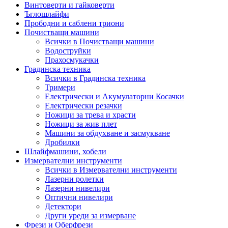
Винтоверти и гайковерти
Ъглошлайфи
Прободни и саблени триони
Почистващи машини
Всички в Почистващи машини
Водоструйки
Прахосмукачки
Градинска техника
Всички в Градинска техника
Тримери
Електрически и Акумулаторни Косачки
Електрически резачки
Ножици за трева и храсти
Ножици за жив плет
Машини за обдухване и засмукване
Дробилки
Шлайфмашини, хобели
Измервателни инструменти
Всички в Измервателни инструменти
Лазерни ролетки
Лазерни нивелири
Оптични нивелири
Детектори
Други уреди за измерване
Фрези и Оберфрези