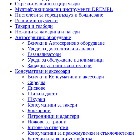
Отрезни машини и циркуляри
Мултифункционални инструменти DREMEL
Пистолети за горещ въздух и боядисване
Ръчни инструменти
Такери и телбоди
Ножици за ламарина и нагери
Автосервизно оборудване
Всички в Автосервизно оборудване
Уреди за диагностика и анализ
Газанализатори
Уреди за обслужване на климатици
Зарядни устройства и тестери
Консумативи и аксесоари
Всички в Консумативи и аксесоари
Свредла
Дискове
Шила и длета
Шкурки
Консумативи за такери
Боркорони
Патронници и адаптери
Ножове за триони
Битове за отвертки
Консумативи за прахосмукачки и стъклочистачки
Батерии и зарядни устройства