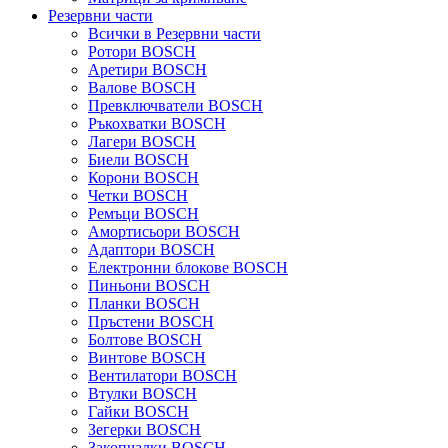
Резервни части
Всички в Резервни части
Ротори BOSCH
Аретири BOSCH
Валове BOSCH
Превключватели BOSCH
Ръкохватки BOSCH
Лагери BOSCH
Биели BOSCH
Корони BOSCH
Четки BOSCH
Ремъци BOSCH
Амортисьори BOSCH
Адаптори BOSCH
Електронни блокове BOSCH
Пиньони BOSCH
Планки BOSCH
Пръстени BOSCH
Болтове BOSCH
Винтове BOSCH
Вентилатори BOSCH
Втулки BOSCH
Гайки BOSCH
Зегерки BOSCH
Закопчалки BOSCH