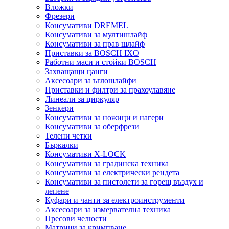
Вложки
Фрезери
Консумативи DREMEL
Консумативи за мултишлайф
Консумативи за прав шлайф
Приставки за BOSCH IXO
Работни маси и стойки BOSCH
Захващащи цанги
Аксесоари за ъглошлайфи
Приставки и филтри за прахоулавяне
Линеали за циркуляр
Зенкери
Консумативи за ножици и нагери
Консумативи за оберфрези
Телени четки
Бъркалки
Консумативи X-LOCK
Консумативи за градинска техника
Консумативи за електрически рендета
Консумативи за пистолети за горещ въздух и
лепене
Куфари и чанти за електроинструменти
Аксесоари за измервателна техника
Пресови челюсти
Матрици за кримпване