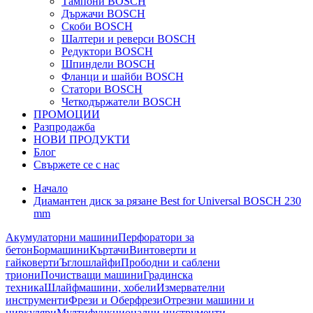
Тампони BOSCH
Държачи BOSCH
Скоби BOSCH
Шалтери и реверси BOSCH
Редуктори BOSCH
Шпиндели BOSCH
Фланци и шайби BOSCH
Статори BOSCH
Четкодържатели BOSCH
ПРОМОЦИИ
Разпродажба
НОВИ ПРОДУКТИ
Блог
Свържете се с нас
Начало
Диамантен диск за рязане Best for Universal BOSCH 230
mm
Акумулаторни машини
Перфоратори за
бетон
Бормашини
Къртачи
Винтоверти и
гайковерти
Ъглошлайфи
Прободни и саблени
триони
Почистващи машини
Градинска
техника
Шлайфмашини, хобели
Измервателни
инструменти
Фрези и Оберфрези
Отрезни машини и
циркуляри
Мултифункционални инструменти