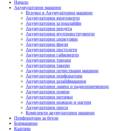
Начало
Акумулаторни машини
Всички в Акумулаторни машини
Акумулаторни винтоверти
Акумулаторни ъглошлайфи
Акумулаторни рендета
Акумулаторни мултиинструменти
Акумулаторни циркуляри
Акумулаторни фрези
Акумулаторни пистолети
Акумулаторни гайковерти
Акумулаторни триони
Акумулаторни такери
Акумулаторни почистващи машини
Акумулаторни перфоратори
Акумулаторни шлайфмашини
Акумулаторни лампи и радиоприемници
Акумулаторни помпи
Акумулаторни нитачки
Акумулаторни ножици и нагери
Акумулаторни преси
Комплекти акумулаторни машини
Перфоратори за бетон
Бормашини
Къртачи