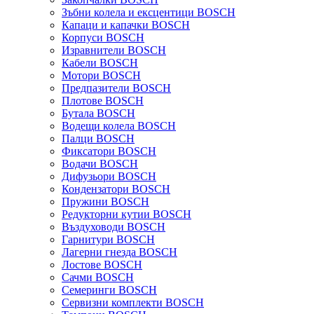
Зъбни колела и ексцентици BOSCH
Капаци и капачки BOSCH
Корпуси BOSCH
Изравнители BOSCH
Кабели BOSCH
Мотори BOSCH
Предпазители BOSCH
Плотове BOSCH
Бутала BOSCH
Водещи колела BOSCH
Палци BOSCH
Фиксатори BOSCH
Водачи BOSCH
Дифузьори BOSCH
Кондензатори BOSCH
Пружини BOSCH
Редукторни кутии BOSCH
Въздуховоди BOSCH
Гарнитури BOSCH
Лагерни гнезда BOSCH
Лостове BOSCH
Сачми BOSCH
Семеринги BOSCH
Сервизни комплекти BOSCH