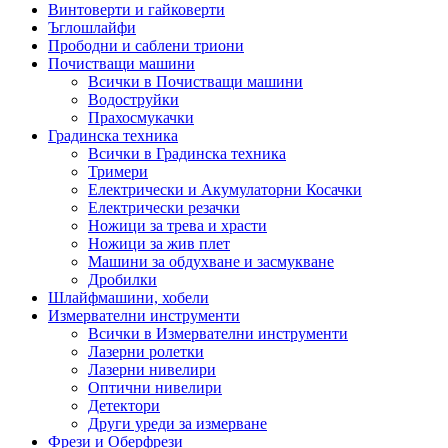
Винтоверти и гайковерти
Ъглошлайфи
Прободни и саблени триони
Почистващи машини
Всички в Почистващи машини
Водоструйки
Прахосмукачки
Градинска техника
Всички в Градинска техника
Тримери
Електрически и Акумулаторни Косачки
Електрически резачки
Ножици за трева и храсти
Ножици за жив плет
Машини за обдухване и засмукване
Дробилки
Шлайфмашини, хобели
Измервателни инструменти
Всички в Измервателни инструменти
Лазерни ролетки
Лазерни нивелири
Оптични нивелири
Детектори
Други уреди за измерване
Фрези и Оберфрези