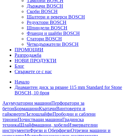
Тампони BOSCH
Държачи BOSCH
Скоби BOSCH
Шалтери и реверси BOSCH
Редуктори BOSCH
Шпиндели BOSCH
Фланци и шайби BOSCH
Статори BOSCH
Четкодържатели BOSCH
ПРОМОЦИИ
Разпродажба
НОВИ ПРОДУКТИ
Блог
Свържете се с нас
Начало
Диамантен диск за рязане 115 mm Standard for Stone
BOSCH, 10 броя
Акумулаторни машини
Перфоратори за
бетон
Бормашини
Къртачи
Винтоверти и
гайковерти
Ъглошлайфи
Прободни и саблени
триони
Почистващи машини
Градинска
техника
Шлайфмашини, хобели
Измервателни
инструменти
Фрези и Оберфрези
Отрезни машини и
циркуляри
Мултифункционални инструменти