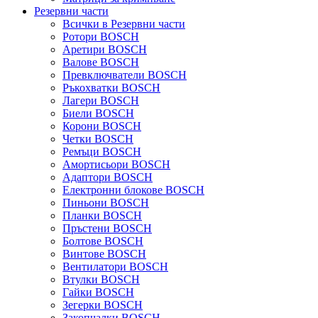
Резервни части
Всички в Резервни части
Ротори BOSCH
Аретири BOSCH
Валове BOSCH
Превключватели BOSCH
Ръкохватки BOSCH
Лагери BOSCH
Биели BOSCH
Корони BOSCH
Четки BOSCH
Ремъци BOSCH
Амортисьори BOSCH
Адаптори BOSCH
Електронни блокове BOSCH
Пиньони BOSCH
Планки BOSCH
Пръстени BOSCH
Болтове BOSCH
Винтове BOSCH
Вентилатори BOSCH
Втулки BOSCH
Гайки BOSCH
Зегерки BOSCH
Закопчалки BOSCH