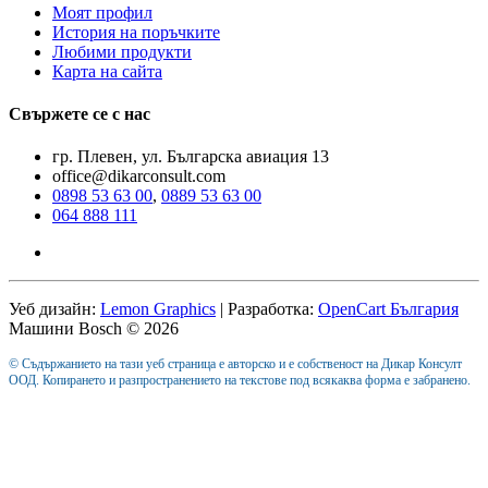
Моят профил
История на поръчките
Любими продукти
Карта на сайта
Свържете се с нас
гр. Плевен, ул. Българска авиация 13
office@dikarconsult.com
0898 53 63 00
,
0889 53 63 00
064 888 111
Уеб дизайн:
Lemon Graphics
| Разработка:
OpenCart България
Машини Bosch © 2026
© Съдържанието на тази уеб страница е авторско и е собственост на Дикар Консулт
ООД. Копирането и разпространението на текстове под всякаква форма е забранено.