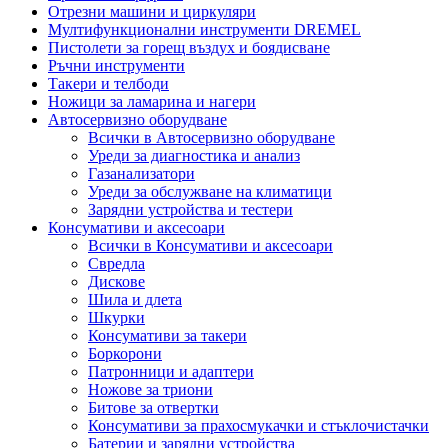
Отрезни машини и циркуляри
Мултифункционални инструменти DREMEL
Пистолети за горещ въздух и боядисване
Ръчни инструменти
Такери и телбоди
Ножици за ламарина и нагери
Автосервизно оборудване
Всички в Автосервизно оборудване
Уреди за диагностика и анализ
Газанализатори
Уреди за обслужване на климатици
Зарядни устройства и тестери
Консумативи и аксесоари
Всички в Консумативи и аксесоари
Свредла
Дискове
Шила и длета
Шкурки
Консумативи за такери
Боркорони
Патронници и адаптери
Ножове за триони
Битове за отвертки
Консумативи за прахосмукачки и стъклочистачки
Батерии и зарядни устройства