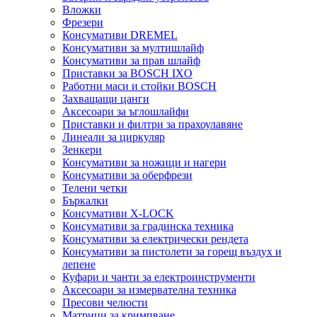
Вложки
Фрезери
Консумативи DREMEL
Консумативи за мултишлайф
Консумативи за прав шлайф
Приставки за BOSCH IXO
Работни маси и стойки BOSCH
Захващащи цанги
Аксесоари за ъглошлайфи
Приставки и филтри за прахоулавяне
Линеали за циркуляр
Зенкери
Консумативи за ножици и нагери
Консумативи за оберфрези
Телени четки
Бъркалки
Консумативи X-LOCK
Консумативи за градинска техника
Консумативи за електрически рендета
Консумативи за пистолети за горещ въздух и
лепене
Куфари и чанти за електроинструменти
Аксесоари за измервателна техника
Пресови челюсти
Матрици за кримпване