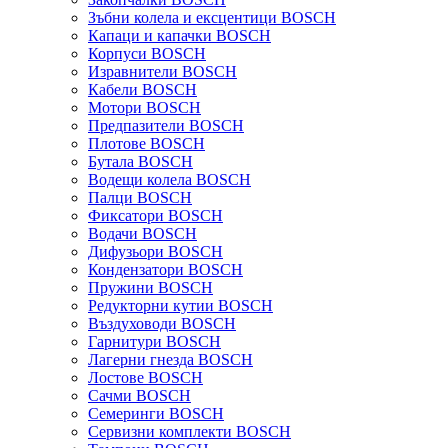
Зъбни колела и ексцентици BOSCH
Капаци и капачки BOSCH
Корпуси BOSCH
Изравнители BOSCH
Кабели BOSCH
Мотори BOSCH
Предпазители BOSCH
Плотове BOSCH
Бутала BOSCH
Водещи колела BOSCH
Палци BOSCH
Фиксатори BOSCH
Водачи BOSCH
Дифузьори BOSCH
Кондензатори BOSCH
Пружини BOSCH
Редукторни кутии BOSCH
Въздуховоди BOSCH
Гарнитури BOSCH
Лагерни гнезда BOSCH
Лостове BOSCH
Сачми BOSCH
Семеринги BOSCH
Сервизни комплекти BOSCH