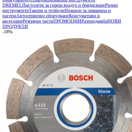
DREMEL
Пистолети за горещ въздух и боядисване
Ръчни
инструменти
Такери и телбоди
Ножици за ламарина и
нагери
Автосервизно оборудване
Консумативи и
аксесоари
Резервни части
ПРОМОЦИИ
Разпродажба
НОВИ
ПРОДУКТИ
-18%