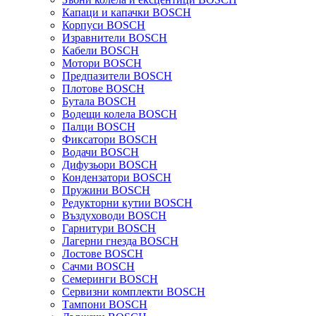
Капаци и капачки BOSCH
Корпуси BOSCH
Изравнители BOSCH
Кабели BOSCH
Мотори BOSCH
Предпазители BOSCH
Плотове BOSCH
Бутала BOSCH
Водещи колела BOSCH
Палци BOSCH
Фиксатори BOSCH
Водачи BOSCH
Дифузьори BOSCH
Кондензатори BOSCH
Пружини BOSCH
Редукторни кутии BOSCH
Въздуховоди BOSCH
Гарнитури BOSCH
Лагерни гнезда BOSCH
Лостове BOSCH
Сачми BOSCH
Семеринги BOSCH
Сервизни комплекти BOSCH
Тампони BOSCH