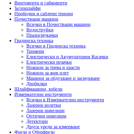
Винтоверти и гайковерти
Ъглошлайфи
Прободни и саблени триони
Почистващи машини
Всички в Почистващи машини
Водоструйки
Прахосмукачки
Градинска техника
Всички в Градинска техника
Тримери
Електрически и Акумулаторни Косачки
Електрически резачки
Ножици за трева и храсти
Ножици за жив плет
Машини за обдухване и засмукване
Дробилки
Шлайфмашини, хобели
Измервателни инструменти
Всички в Измервателни инструменти
Лазерни ролетки
Лазерни нивелири
Оптични нивелири
Детектори
Други уреди за измерване
Фрези и Оберфрези