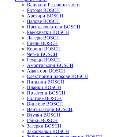
Всички в Резервни части
Ротори BOSCH
Аретири BOSCH
Валове BOSCH
Превключватели BOSCH
Ръкохватки BOSCH
Лагери BOSCH
Биели BOSCH
Корони BOSCH
Четки BOSCH
Ремъци BOSCH
Амортисьори BOSCH
Адаптори BOSCH
Електронни блокове BOSCH
Пиньони BOSCH
Планки BOSCH
Пръстени BOSCH
Болтове BOSCH
Винтове BOSCH
Вентилатори BOSCH
Втулки BOSCH
Гайки BOSCH
Зегерки BOSCH
Закопчалки BOSCH
Зъбни колела и ексцентици BOSCH