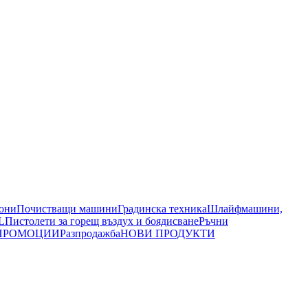
иони
Почистващи машини
Градинска техника
Шлайфмашини,
L
Пистолети за горещ въздух и боядисване
Ръчни
ПРОМОЦИИ
Разпродажба
НОВИ ПРОДУКТИ