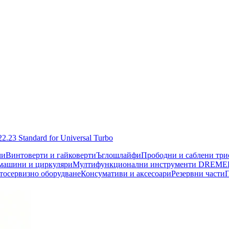
3 Standard for Universal Turbo
чи
Винтоверти и гайковерти
Ъглошлайфи
Прободни и саблени тр
машини и циркуляри
Мултифункционални инструменти DREME
тосервизно оборудване
Консумативи и аксесоари
Резервни части