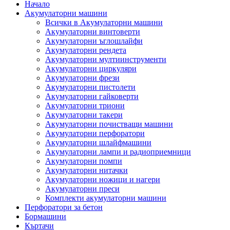
Начало
Акумулаторни машини
Всички в Акумулаторни машини
Акумулаторни винтоверти
Акумулаторни ъглошлайфи
Акумулаторни рендета
Акумулаторни мултиинструменти
Акумулаторни циркуляри
Акумулаторни фрези
Акумулаторни пистолети
Акумулаторни гайковерти
Акумулаторни триони
Акумулаторни такери
Акумулаторни почистващи машини
Акумулаторни перфоратори
Акумулаторни шлайфмашини
Акумулаторни лампи и радиоприемници
Акумулаторни помпи
Акумулаторни нитачки
Акумулаторни ножици и нагери
Акумулаторни преси
Комплекти акумулаторни машини
Перфоратори за бетон
Бормашини
Къртачи