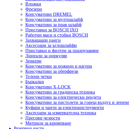
Вложки
Фрезери
Консумативи DREMEL
Консумативи за мултишлайф
Консумативи за прав шлайф
Приставки за BOSCH IXO
Работни маси и стойки BOSCH
Захващащи цанги
Аксесоари за ъглошлайфи
Приставки и филтри за прахоулавяне
Линеали за циркуляр
Зенкери
Консумативи за ножици и нагери
Консумативи за оберфрези
Телени четки
Бъркалки
Консумативи X-LOCK
Консумативи за градинска техника
Консумативи за електрически рендета
Консумативи за пистолети за горещ въздух и лепен
Куфари и чанти за електроинструменти
Аксесоари за измервателна техника
Пресови челюсти
Матрици за кримпване
Резервни части