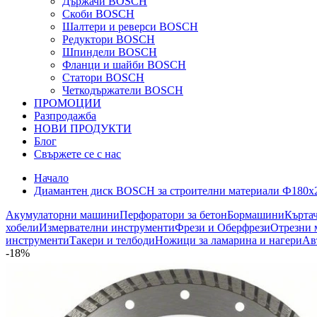
Държачи BOSCH
Скоби BOSCH
Шалтери и реверси BOSCH
Редуктори BOSCH
Шпиндели BOSCH
Фланци и шайби BOSCH
Статори BOSCH
Четкодържатели BOSCH
ПРОМОЦИИ
Разпродажба
НОВИ ПРОДУКТИ
Блог
Свържете се с нас
Начало
Диамантен диск BOSCH за строителни материали Ф180х22.2
Акумулаторни машини
Перфоратори за бетон
Бормашини
Кърта
хобели
Измервателни инструменти
Фрези и Оберфрези
Отрезни 
инструменти
Такери и телбоди
Ножици за ламарина и нагери
Ав
-18%