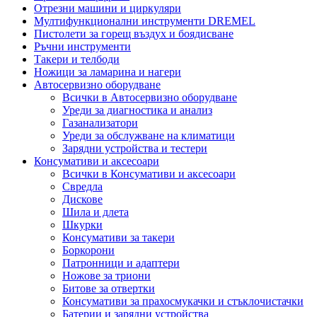
Отрезни машини и циркуляри
Мултифункционални инструменти DREMEL
Пистолети за горещ въздух и боядисване
Ръчни инструменти
Такери и телбоди
Ножици за ламарина и нагери
Автосервизно оборудване
Всички в Автосервизно оборудване
Уреди за диагностика и анализ
Газанализатори
Уреди за обслужване на климатици
Зарядни устройства и тестери
Консумативи и аксесоари
Всички в Консумативи и аксесоари
Свредла
Дискове
Шила и длета
Шкурки
Консумативи за такери
Боркорони
Патронници и адаптери
Ножове за триони
Битове за отвертки
Консумативи за прахосмукачки и стъклочистачки
Батерии и зарядни устройства