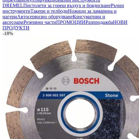
DREMEL
Пистолети за горещ въздух и боядисване
Ръчни
инструменти
Такери и телбоди
Ножици за ламарина и
нагери
Автосервизно оборудване
Консумативи и
аксесоари
Резервни части
ПРОМОЦИИ
Разпродажба
НОВИ
ПРОДУКТИ
-18%