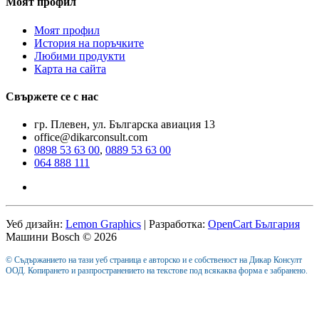
Моят профил
Моят профил
История на поръчките
Любими продукти
Карта на сайта
Свържете се с нас
гр. Плевен, ул. Българска авиация 13
office@dikarconsult.com
0898 53 63 00
,
0889 53 63 00
064 888 111
Уеб дизайн:
Lemon Graphics
| Разработка:
OpenCart България
Машини Bosch © 2026
© Съдържанието на тази уеб страница е авторско и е собственост на Дикар Консулт
ООД. Копирането и разпространението на текстове под всякаква форма е забранено.