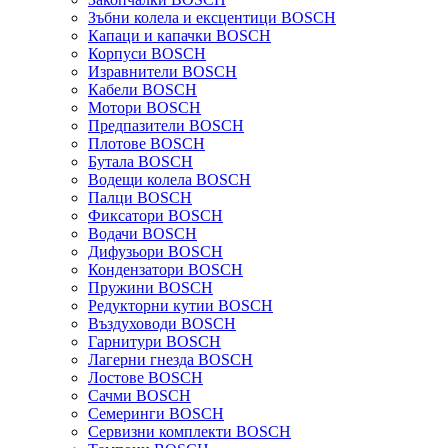
Зъбни колела и ексцентици BOSCH
Капаци и капачки BOSCH
Корпуси BOSCH
Изравнители BOSCH
Кабели BOSCH
Мотори BOSCH
Предпазители BOSCH
Плотове BOSCH
Бутала BOSCH
Водещи колела BOSCH
Палци BOSCH
Фиксатори BOSCH
Водачи BOSCH
Дифузьори BOSCH
Кондензатори BOSCH
Пружини BOSCH
Редукторни кутии BOSCH
Въздуховоди BOSCH
Гарнитури BOSCH
Лагерни гнезда BOSCH
Лостове BOSCH
Сачми BOSCH
Семеринги BOSCH
Сервизни комплекти BOSCH