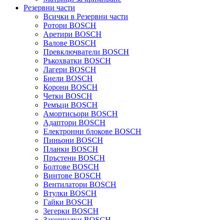
Резервни части
Всички в Резервни части
Ротори BOSCH
Аретири BOSCH
Валове BOSCH
Превключватели BOSCH
Ръкохватки BOSCH
Лагери BOSCH
Биели BOSCH
Корони BOSCH
Четки BOSCH
Ремъци BOSCH
Амортисьори BOSCH
Адаптори BOSCH
Електронни блокове BOSCH
Пиньони BOSCH
Планки BOSCH
Пръстени BOSCH
Болтове BOSCH
Винтове BOSCH
Вентилатори BOSCH
Втулки BOSCH
Гайки BOSCH
Зегерки BOSCH
Закопчалки BOSCH