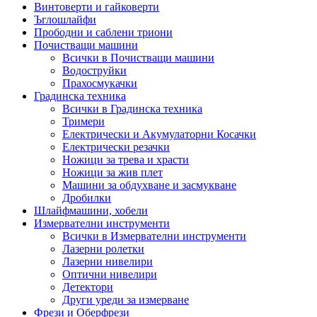
Винтоверти и гайковерти
Ъглошлайфи
Прободни и саблени триони
Почистващи машини
Всички в Почистващи машини
Водоструйки
Прахосмукачки
Градинска техника
Всички в Градинска техника
Тримери
Електрически и Акумулаторни Косачки
Електрически резачки
Ножици за трева и храсти
Ножици за жив плет
Машини за обдухване и засмукване
Дробилки
Шлайфмашини, хобели
Измервателни инструменти
Всички в Измервателни инструменти
Лазерни ролетки
Лазерни нивелири
Оптични нивелири
Детектори
Други уреди за измерване
Фрези и Оберфрези