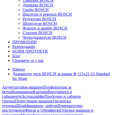
Тампони BOSCH
Държачи BOSCH
Скоби BOSCH
Шалтери и реверси BOSCH
Редуктори BOSCH
Шпиндели BOSCH
Фланци и шайби BOSCH
Статори BOSCH
Четкодържатели BOSCH
ПРОМОЦИИ
Разпродажба
НОВИ ПРОДУКТИ
Блог
Свържете се с нас
Начало
Диамантен диск BOSCH за камък Ф 115х22,23 Standard
for Stone
Акумулаторни машини
Перфоратори за
бетон
Бормашини
Къртачи
Винтоверти и
гайковерти
Ъглошлайфи
Прободни и саблени
триони
Почистващи машини
Градинска
техника
Шлайфмашини, хобели
Измервателни
инструменти
Фрези и Оберфрези
Отрезни машини и
циркуляри
Мултифункционални инструменти