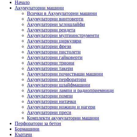
Начало
Акумулаторни машини
Всички в Акумулаторни машини
Акумулаторни винтоверти
Акумулаторни ъглошлайфи
Акумулаторни рендета
Акумулаторни мултиинструменти
Акумулаторни циркуляри
Акумулаторни фрези
Акумулаторни пистолети
Акумулаторни гайковерти
Акумулаторни триони
Акумулаторни такери
Акумулаторни почистващи машини
Акумулаторни перфоратори
Акумулаторни шлайфмашини
Акумулаторни лампи и радиоприемници
Акумулаторни помпи
Акумулаторни нитачки
Акумулаторни ножици и нагери
Акумулаторни преси
Комплекти акумулаторни машини
Перфоратори за бетон
Бормашини
Къртачи