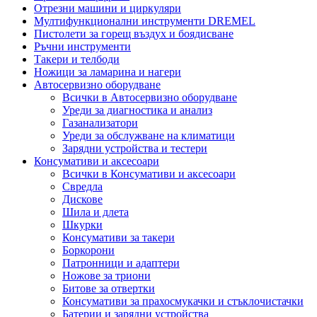
Отрезни машини и циркуляри
Мултифункционални инструменти DREMEL
Пистолети за горещ въздух и боядисване
Ръчни инструменти
Такери и телбоди
Ножици за ламарина и нагери
Автосервизно оборудване
Всички в Автосервизно оборудване
Уреди за диагностика и анализ
Газанализатори
Уреди за обслужване на климатици
Зарядни устройства и тестери
Консумативи и аксесоари
Всички в Консумативи и аксесоари
Свредла
Дискове
Шила и длета
Шкурки
Консумативи за такери
Боркорони
Патронници и адаптери
Ножове за триони
Битове за отвертки
Консумативи за прахосмукачки и стъклочистачки
Батерии и зарядни устройства