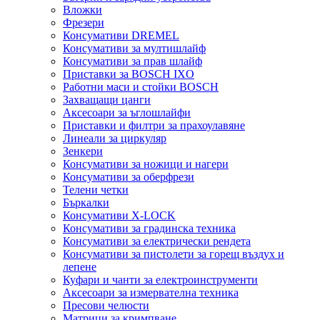
Вложки
Фрезери
Консумативи DREMEL
Консумативи за мултишлайф
Консумативи за прав шлайф
Приставки за BOSCH IXO
Работни маси и стойки BOSCH
Захващащи цанги
Аксесоари за ъглошлайфи
Приставки и филтри за прахоулавяне
Линеали за циркуляр
Зенкери
Консумативи за ножици и нагери
Консумативи за оберфрези
Телени четки
Бъркалки
Консумативи X-LOCK
Консумативи за градинска техника
Консумативи за електрически рендета
Консумативи за пистолети за горещ въздух и
лепене
Куфари и чанти за електроинструменти
Аксесоари за измервателна техника
Пресови челюсти
Матрици за кримпване