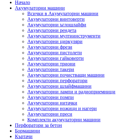
Начало
Акумулаторни машини
Всички в Акумулаторни машини
Акумулаторни винтоверти
Акумулаторни ъглошлайфи
Акумулаторни рендета
Акумулаторни мултиинструменти
Акумулаторни циркуляри
Акумулаторни фрези
Акумулаторни пистолети
Акумулаторни гайковерти
Акумулаторни триони
Акумулаторни такери
Акумулаторни почистващи машини
Акумулаторни перфоратори
Акумулаторни шлайфмашини
Акумулаторни лампи и радиоприемници
Акумулаторни помпи
Акумулаторни нитачки
Акумулаторни ножици и нагери
Акумулаторни преси
Комплекти акумулаторни машини
Перфоратори за бетон
Бормашини
Къртачи