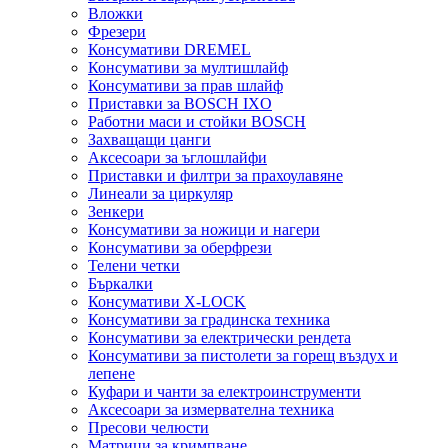
Вложки
Фрезери
Консумативи DREMEL
Консумативи за мултишлайф
Консумативи за прав шлайф
Приставки за BOSCH IXO
Работни маси и стойки BOSCH
Захващащи цанги
Аксесоари за ъглошлайфи
Приставки и филтри за прахоулавяне
Линеали за циркуляр
Зенкери
Консумативи за ножици и нагери
Консумативи за оберфрези
Телени четки
Бъркалки
Консумативи X-LOCK
Консумативи за градинска техника
Консумативи за електрически рендета
Консумативи за пистолети за горещ въздух и
лепене
Куфари и чанти за електроинструменти
Аксесоари за измервателна техника
Пресови челюсти
Матрици за кримпване