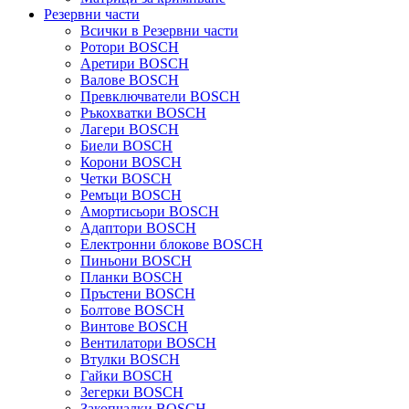
Резервни части
Всички в Резервни части
Ротори BOSCH
Аретири BOSCH
Валове BOSCH
Превключватели BOSCH
Ръкохватки BOSCH
Лагери BOSCH
Биели BOSCH
Корони BOSCH
Четки BOSCH
Ремъци BOSCH
Амортисьори BOSCH
Адаптори BOSCH
Електронни блокове BOSCH
Пиньони BOSCH
Планки BOSCH
Пръстени BOSCH
Болтове BOSCH
Винтове BOSCH
Вентилатори BOSCH
Втулки BOSCH
Гайки BOSCH
Зегерки BOSCH
Закопчалки BOSCH