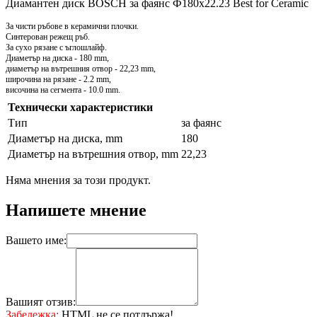
Диамантен диск BOSCH за фаянс Ф180х22.23 Best for Ceramic
За чисти ръбове в керамични плочки.
Синтерован режещ ръб.
За сухо рязане с ъглошлайф.
Диаметър на диска - 180 mm,
диаметър на вътрешния отвор - 22,23 mm,
широчина на рязане - 2.2 mm,
височина на сегмента - 10.0 mm.
Технически характеристики
Тип
за фаянс
Диаметър на диска, mm
180
Диаметър на вътрешния отвор, mm
22,23
Няма мнения за този продукт.
Напишете мнение
Вашето име:
Вашият отзив:
Забележка:
HTML не се потдържа!