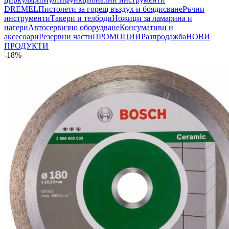
DREMEL
Пистолети за горещ въздух и боядисване
Ръчни
инструменти
Такери и телбоди
Ножици за ламарина и
нагери
Автосервизно оборудване
Консумативи и
аксесоари
Резервни части
ПРОМОЦИИ
Разпродажба
НОВИ
ПРОДУКТИ
-18%