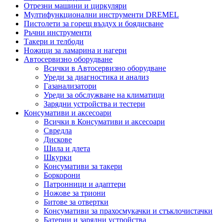
Отрезни машини и циркуляри
Мултифункционални инструменти DREMEL
Пистолети за горещ въздух и боядисване
Ръчни инструменти
Такери и телбоди
Ножици за ламарина и нагери
Автосервизно оборудване
Всички в Автосервизно оборудване
Уреди за диагностика и анализ
Газанализатори
Уреди за обслужване на климатици
Зарядни устройства и тестери
Консумативи и аксесоари
Всички в Консумативи и аксесоари
Свредла
Дискове
Шила и длета
Шкурки
Консумативи за такери
Боркорони
Патронници и адаптери
Ножове за триони
Битове за отвертки
Консумативи за прахосмукачки и стъклочистачки
Батерии и зарядни устройства