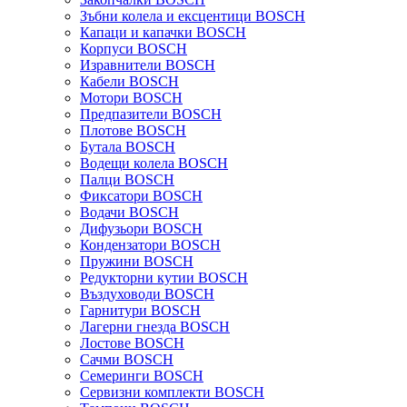
Зъбни колела и ексцентици BOSCH
Капаци и капачки BOSCH
Корпуси BOSCH
Изравнители BOSCH
Кабели BOSCH
Мотори BOSCH
Предпазители BOSCH
Плотове BOSCH
Бутала BOSCH
Водещи колела BOSCH
Палци BOSCH
Фиксатори BOSCH
Водачи BOSCH
Дифузьори BOSCH
Кондензатори BOSCH
Пружини BOSCH
Редукторни кутии BOSCH
Въздуховоди BOSCH
Гарнитури BOSCH
Лагерни гнезда BOSCH
Лостове BOSCH
Сачми BOSCH
Семеринги BOSCH
Сервизни комплекти BOSCH