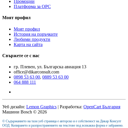
Промоции
Платформа за ОРС
Моят профил
Моят профил
История на поръчките
Любими продукти
Карта на сайта
Свържете се с нас
гр. Плевен, ул. Българска авиация 13
office@dikarconsult.com
0898 53 63 00
,
0889 53 63 00
064 888 111
Уеб дизайн:
Lemon Graphics
| Разработка:
OpenCart България
Машини Bosch © 2026
© Съдържанието на тази уеб страница е авторско и е собственост на Дикар Консулт
ООД. Копирането и разпространението на текстове под всякаква форма е забранено.