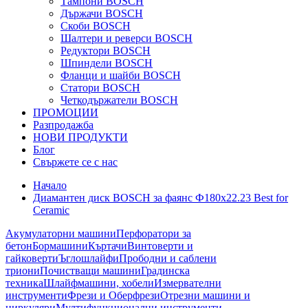
Тампони BOSCH
Държачи BOSCH
Скоби BOSCH
Шалтери и реверси BOSCH
Редуктори BOSCH
Шпиндели BOSCH
Фланци и шайби BOSCH
Статори BOSCH
Четкодържатели BOSCH
ПРОМОЦИИ
Разпродажба
НОВИ ПРОДУКТИ
Блог
Свържете се с нас
Начало
Диамантен диск BOSCH за фаянс Ф180х22.23 Best for
Ceramic
Акумулаторни машини
Перфоратори за
бетон
Бормашини
Къртачи
Винтоверти и
гайковерти
Ъглошлайфи
Прободни и саблени
триони
Почистващи машини
Градинска
техника
Шлайфмашини, хобели
Измервателни
инструменти
Фрези и Оберфрези
Отрезни машини и
циркуляри
Мултифункционални инструменти