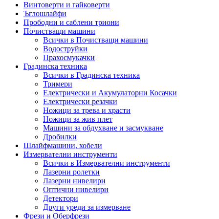
Винтоверти и гайковерти
Ъглошлайфи
Прободни и саблени триони
Почистващи машини
Всички в Почистващи машини
Водоструйки
Прахосмукачки
Градинска техника
Всички в Градинска техника
Тримери
Електрически и Акумулаторни Косачки
Електрически резачки
Ножици за трева и храсти
Ножици за жив плет
Машини за обдухване и засмукване
Дробилки
Шлайфмашини, хобели
Измервателни инструменти
Всички в Измервателни инструменти
Лазерни ролетки
Лазерни нивелири
Оптични нивелири
Детектори
Други уреди за измерване
Фрези и Оберфрези