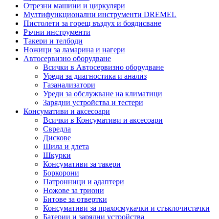
Отрезни машини и циркуляри
Мултифункционални инструменти DREMEL
Пистолети за горещ въздух и боядисване
Ръчни инструменти
Такери и телбоди
Ножици за ламарина и нагери
Автосервизно оборудване
Всички в Автосервизно оборудване
Уреди за диагностика и анализ
Газанализатори
Уреди за обслужване на климатици
Зарядни устройства и тестери
Консумативи и аксесоари
Всички в Консумативи и аксесоари
Свредла
Дискове
Шила и длета
Шкурки
Консумативи за такери
Боркорони
Патронници и адаптери
Ножове за триони
Битове за отвертки
Консумативи за прахосмукачки и стъклочистачки
Батерии и зарядни устройства