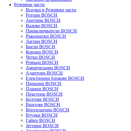
Резервни части
Всички в Резервни части
Ротори BOSCH
Аретири BOSCH
Валове BOSCH
Превключватели BOSCH
Ръкохватки BOSCH
Лагери BOSCH
Биели BOSCH
Корони BOSCH
Четки BOSCH
Ремъци BOSCH
Амортисьори BOSCH
Адаптори BOSCH
Електронни блокове BOSCH
Пиньони BOSCH
Планки BOSCH
Пръстени BOSCH
Болтове BOSCH
Винтове BOSCH
Вентилатори BOSCH
Втулки BOSCH
Гайки BOSCH
Зегерки BOSCH
Закопчалки BOSCH