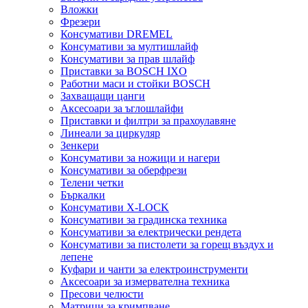
Вложки
Фрезери
Консумативи DREMEL
Консумативи за мултишлайф
Консумативи за прав шлайф
Приставки за BOSCH IXO
Работни маси и стойки BOSCH
Захващащи цанги
Аксесоари за ъглошлайфи
Приставки и филтри за прахоулавяне
Линеали за циркуляр
Зенкери
Консумативи за ножици и нагери
Консумативи за оберфрези
Телени четки
Бъркалки
Консумативи X-LOCK
Консумативи за градинска техника
Консумативи за електрически рендета
Консумативи за пистолети за горещ въздух и
лепене
Куфари и чанти за електроинструменти
Аксесоари за измервателна техника
Пресови челюсти
Матрици за кримпване