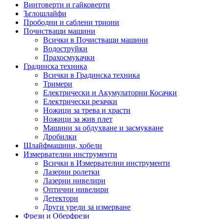
Винтоверти и гайковерти
Ъглошлайфи
Прободни и саблени триони
Почистващи машини
Всички в Почистващи машини
Водоструйки
Прахосмукачки
Градинска техника
Всички в Градинска техника
Тримери
Електрически и Акумулаторни Косачки
Електрически резачки
Ножици за трева и храсти
Ножици за жив плет
Машини за обдухване и засмукване
Дробилки
Шлайфмашини, хобели
Измервателни инструменти
Всички в Измервателни инструменти
Лазерни ролетки
Лазерни нивелири
Оптични нивелири
Детектори
Други уреди за измерване
Фрези и Оберфрези