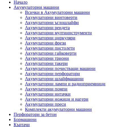
Начало
Акумулаторни машини
Всички в Акумулаторни машини
Акумулаторни винтоверти
Акумулаторни ъглошлайфи
Акумулаторни рендета
Акумулаторни мултиинструменти
Акумулаторни циркуляри
Акумулаторни фрези
Акумулаторни пистолети
Акумулаторни гайковерти
Акумулаторни триони
Акумулаторни такери
Акумулаторни почистващи машини
Акумулаторни перфоратори
Акумулаторни шлайфмашини
Акумулаторни лампи и радиоприемници
Акумулаторни помпи
Акумулаторни нитачки
Акумулаторни ножици и нагери
Акумулаторни преси
Комплекти акумулаторни машини
Перфоратори за бетон
Бормашини
Къртачи