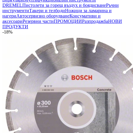
DREMEL
Пистолети за горещ въздух и боядисване
Ръчни
инструменти
Такери и телбоди
Ножици за ламарина и
нагери
Автосервизно оборудване
Консумативи и
аксесоари
Резервни части
ПРОМОЦИИ
Разпродажба
НОВИ
ПРОДУКТИ
-18%