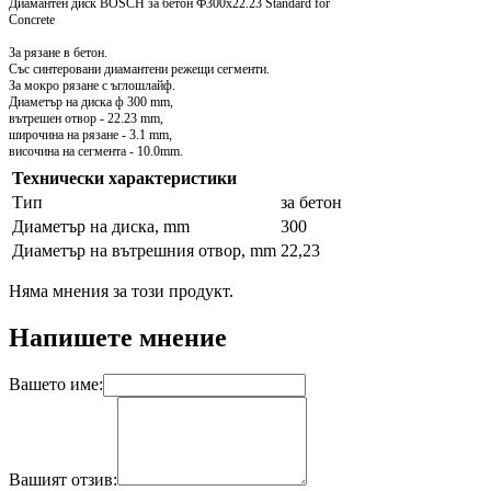
Диамантен диск BOSCH за бетон Ф300х22.23 Standard for
Concrete
За
рязане в бетон.
Със с
интеровани диамантени режещи сегменти.
За мокро рязане с ъглошлайф.
Диаметър на диска ф 300 mm,
вътрешен отвор - 22.23 mm,
широчина на рязане - 3.1 mm,
височина на сегмента - 10.0mm.
Технически характеристики
Тип
за бетон
Диаметър на диска, mm
300
Диаметър на вътрешния отвор, mm
22,23
Няма мнения за този продукт.
Напишете мнение
Вашето име:
Вашият отзив: