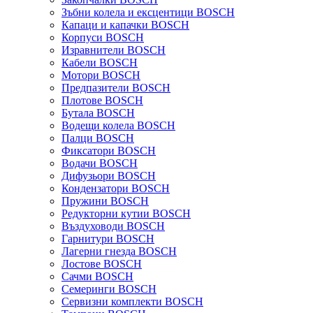
Зъбни колела и ексцентици BOSCH
Капаци и капачки BOSCH
Корпуси BOSCH
Изравнители BOSCH
Кабели BOSCH
Мотори BOSCH
Предпазители BOSCH
Плотове BOSCH
Бутала BOSCH
Водещи колела BOSCH
Палци BOSCH
Фиксатори BOSCH
Водачи BOSCH
Дифузьори BOSCH
Кондензатори BOSCH
Пружини BOSCH
Редукторни кутии BOSCH
Въздуховоди BOSCH
Гарнитури BOSCH
Лагерни гнезда BOSCH
Лостове BOSCH
Сачми BOSCH
Семеринги BOSCH
Сервизни комплекти BOSCH