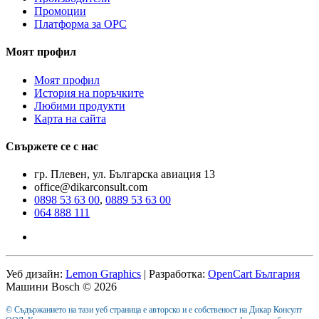
Промоции
Платформа за ОРС
Моят профил
Моят профил
История на поръчките
Любими продукти
Карта на сайта
Свържете се с нас
гр. Плевен, ул. Българска авиация 13
office@dikarconsult.com
0898 53 63 00
,
0889 53 63 00
064 888 111
Уеб дизайн:
Lemon Graphics
| Разработка:
OpenCart България
Машини Bosch © 2026
© Съдържанието на тази уеб страница е авторско и е собственост на Дикар Консулт