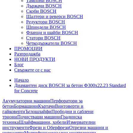
Тампони BOSCH
Държачи BOSCH
Скоби BOSCH
Шалтери и реверси BOSCH
Редуктори BOSCH
Шпиндели BOSCH
Фланци и шайби BOSCH
Статори BOSCH
Четкодържатели BOSCH
ПРОМОЦИИ
Разпродажба
НОВИ ПРОДУКТИ
Блог
Свържете се с нас
Начало
Диамантен диск BOSCH за бетон Ф300х22.23 Standard
for Concrete
Акумулаторни машини
Перфоратори за
бетон
Бормашини
Къртачи
Винтоверти и
гайковерти
Ъглошлайфи
Прободни и саблени
триони
Почистващи машини
Градинска
техника
Шлайфмашини, хобели
Измервателни
инструменти
Фрези и Оберфрези
Отрезни машини и
циркуляри
Мултифункционални инструменти