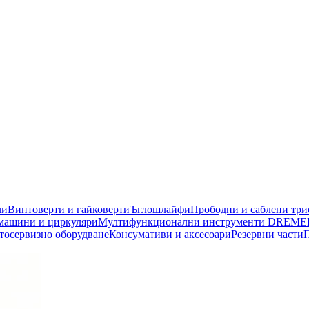
чи
Винтоверти и гайковерти
Ъглошлайфи
Прободни и саблени тр
машини и циркуляри
Мултифункционални инструменти DREME
тосервизно оборудване
Консумативи и аксесоари
Резервни части