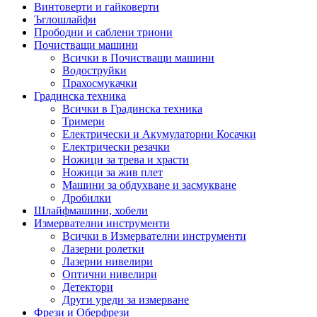
Винтоверти и гайковерти
Ъглошлайфи
Прободни и саблени триони
Почистващи машини
Всички в Почистващи машини
Водоструйки
Прахосмукачки
Градинска техника
Всички в Градинска техника
Тримери
Електрически и Акумулаторни Косачки
Електрически резачки
Ножици за трева и храсти
Ножици за жив плет
Машини за обдухване и засмукване
Дробилки
Шлайфмашини, хобели
Измервателни инструменти
Всички в Измервателни инструменти
Лазерни ролетки
Лазерни нивелири
Оптични нивелири
Детектори
Други уреди за измерване
Фрези и Оберфрези