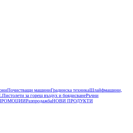
иони
Почистващи машини
Градинска техника
Шлайфмашини,
L
Пистолети за горещ въздух и боядисване
Ръчни
ПРОМОЦИИ
Разпродажба
НОВИ ПРОДУКТИ