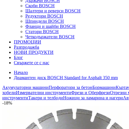
Държачи BOSCH
Скоби BOSCH
Шалтери и реверси BOSCH
Редуктори BOSCH
Шпиндели BOSCH
Фланци и шайби BOSCH
Статори BOSCH
Четкодържатели BOSCH
ПРОМОЦИИ
Разпродажба
НОВИ ПРОДУКТИ
Блог
Свържете се с нас
Начало
Диамантен диск BOSCH Standard for Asphalt 350 mm
Акумулаторни машини
Перфоратори за бетон
Бормашини
Кърта
хобели
Измервателни инструменти
Фрези и Оберфрези
Отрезни 
инструменти
Такери и телбоди
Ножици за ламарина и нагери
Ав
-18%