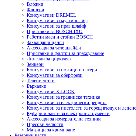
Вложки
Фрезери
Консумативи DREMEL
Консумативи за мултишлайф
Консумативи за прав шлайф
Приставки за BOSCH IXO
Работни маси и стойки BOSCH
Захващащи цанги
Аксесоари за ъглошлайфи
Приставки и филтри за прахоулавяне
Линеали за циркуляр
Зенкери
Консумативи за ножици и нагери
Консумативи за оберфрези
Телени четки
Бъркалки
Консумативи X-LOCK
Консумативи за градинска техника
Консумативи за електрически рендета
Консумативи за пистолети за горещ въздух и лепен
Куфари и чанти за електроинструменти
Аксесоари за измервателна техника
Пресови челюсти
Матрици за кримпване
Резервни части