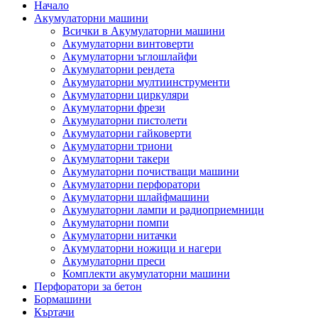
Начало
Акумулаторни машини
Всички в Акумулаторни машини
Акумулаторни винтоверти
Акумулаторни ъглошлайфи
Акумулаторни рендета
Акумулаторни мултиинструменти
Акумулаторни циркуляри
Акумулаторни фрези
Акумулаторни пистолети
Акумулаторни гайковерти
Акумулаторни триони
Акумулаторни такери
Акумулаторни почистващи машини
Акумулаторни перфоратори
Акумулаторни шлайфмашини
Акумулаторни лампи и радиоприемници
Акумулаторни помпи
Акумулаторни нитачки
Акумулаторни ножици и нагери
Акумулаторни преси
Комплекти акумулаторни машини
Перфоратори за бетон
Бормашини
Къртачи