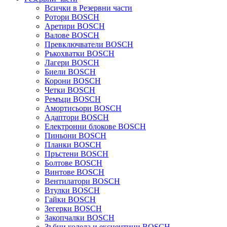
Всички в Резервни части
Ротори BOSCH
Аретири BOSCH
Валове BOSCH
Превключватели BOSCH
Ръкохватки BOSCH
Лагери BOSCH
Биели BOSCH
Корони BOSCH
Четки BOSCH
Ремъци BOSCH
Амортисьори BOSCH
Адаптори BOSCH
Електронни блокове BOSCH
Пиньони BOSCH
Планки BOSCH
Пръстени BOSCH
Болтове BOSCH
Винтове BOSCH
Вентилатори BOSCH
Втулки BOSCH
Гайки BOSCH
Зегерки BOSCH
Закопчалки BOSCH
Зъбни колела и ексцентици BOSCH