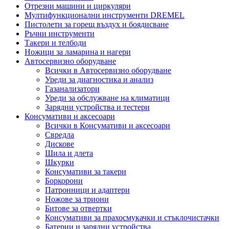
Отрезни машини и циркуляри
Мултифункционални инструменти DREMEL
Пистолети за горещ въздух и боядисване
Ръчни инструменти
Такери и телбоди
Ножици за ламарина и нагери
Автосервизно оборудване
Всички в Автосервизно оборудване
Уреди за диагностика и анализ
Газанализатори
Уреди за обслужване на климатици
Зарядни устройства и тестери
Консумативи и аксесоари
Всички в Консумативи и аксесоари
Свредла
Дискове
Шила и длета
Шкурки
Консумативи за такери
Боркорони
Патронници и адаптери
Ножове за триони
Битове за отвертки
Консумативи за прахосмукачки и стъклочистачки
Батерии и зарядни устройства