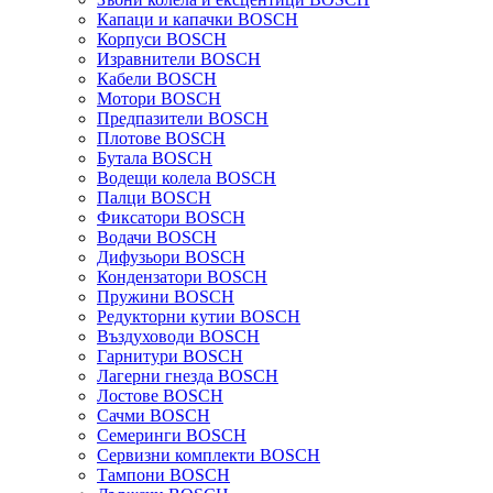
Капаци и капачки BOSCH
Корпуси BOSCH
Изравнители BOSCH
Кабели BOSCH
Мотори BOSCH
Предпазители BOSCH
Плотове BOSCH
Бутала BOSCH
Водещи колела BOSCH
Палци BOSCH
Фиксатори BOSCH
Водачи BOSCH
Дифузьори BOSCH
Кондензатори BOSCH
Пружини BOSCH
Редукторни кутии BOSCH
Въздуховоди BOSCH
Гарнитури BOSCH
Лагерни гнезда BOSCH
Лостове BOSCH
Сачми BOSCH
Семеринги BOSCH
Сервизни комплекти BOSCH
Тампони BOSCH