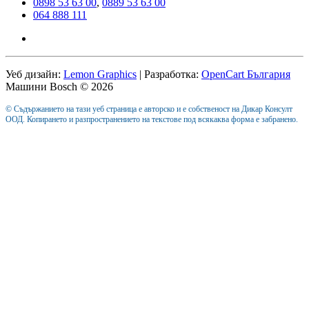
0898 53 63 00
,
0889 53 63 00
064 888 111
Уеб дизайн:
Lemon Graphics
| Разработка:
OpenCart България
Машини Bosch © 2026
© Съдържанието на тази уеб страница е авторско и е собственост на Дикар Консулт
ООД. Копирането и разпространението на текстове под всякаква форма е забранено.