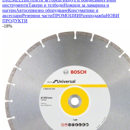
инструменти
Такери и телбоди
Ножици за ламарина и
нагери
Автосервизно оборудване
Консумативи и
аксесоари
Резервни части
ПРОМОЦИИ
Разпродажба
НОВИ
ПРОДУКТИ
-18%