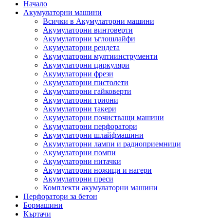
Начало
Акумулаторни машини
Всички в Акумулаторни машини
Акумулаторни винтоверти
Акумулаторни ъглошлайфи
Акумулаторни рендета
Акумулаторни мултиинструменти
Акумулаторни циркуляри
Акумулаторни фрези
Акумулаторни пистолети
Акумулаторни гайковерти
Акумулаторни триони
Акумулаторни такери
Акумулаторни почистващи машини
Акумулаторни перфоратори
Акумулаторни шлайфмашини
Акумулаторни лампи и радиоприемници
Акумулаторни помпи
Акумулаторни нитачки
Акумулаторни ножици и нагери
Акумулаторни преси
Комплекти акумулаторни машини
Перфоратори за бетон
Бормашини
Къртачи