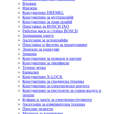
Вложки
Фрезери
Консумативи DREMEL
Консумативи за мултишлайф
Консумативи за прав шлайф
Приставки за BOSCH IXO
Работни маси и стойки BOSCH
Захващащи цанги
Аксесоари за ъглошлайфи
Приставки и филтри за прахоулавяне
Линеали за циркуляр
Зенкери
Консумативи за ножици и нагери
Консумативи за оберфрези
Телени четки
Бъркалки
Консумативи X-LOCK
Консумативи за градинска техника
Консумативи за електрически рендета
Консумативи за пистолети за горещ въздух и
лепене
Куфари и чанти за електроинструменти
Аксесоари за измервателна техника
Пресови челюсти
Матрици за кримпване