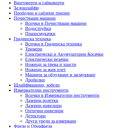
Винтоверти и гайковерти
Ъглошлайфи
Прободни и саблени триони
Почистващи машини
Всички в Почистващи машини
Водоструйки
Прахосмукачки
Градинска техника
Всички в Градинска техника
Тримери
Електрически и Акумулаторни Косачки
Електрически резачки
Ножици за трева и храсти
Ножици за жив плет
Машини за обдухване и засмукване
Дробилки
Шлайфмашини, хобели
Измервателни инструменти
Всички в Измервателни инструменти
Лазерни ролетки
Лазерни нивелири
Оптични нивелири
Детектори
Други уреди за измерване
Фрези и Оберфрези