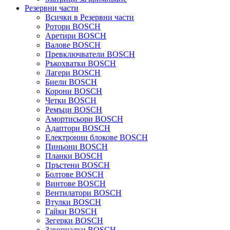
Резервни части
Всички в Резервни части
Ротори BOSCH
Аретири BOSCH
Валове BOSCH
Превключватели BOSCH
Ръкохватки BOSCH
Лагери BOSCH
Биели BOSCH
Корони BOSCH
Четки BOSCH
Ремъци BOSCH
Амортисьори BOSCH
Адаптори BOSCH
Електронни блокове BOSCH
Пиньони BOSCH
Планки BOSCH
Пръстени BOSCH
Болтове BOSCH
Винтове BOSCH
Вентилатори BOSCH
Втулки BOSCH
Гайки BOSCH
Зегерки BOSCH
Закопчалки BOSCH