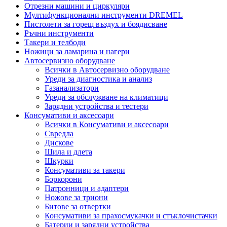
Отрезни машини и циркуляри
Мултифункционални инструменти DREMEL
Пистолети за горещ въздух и боядисване
Ръчни инструменти
Такери и телбоди
Ножици за ламарина и нагери
Автосервизно оборудване
Всички в Автосервизно оборудване
Уреди за диагностика и анализ
Газанализатори
Уреди за обслужване на климатици
Зарядни устройства и тестери
Консумативи и аксесоари
Всички в Консумативи и аксесоари
Свредла
Дискове
Шила и длета
Шкурки
Консумативи за такери
Боркорони
Патронници и адаптери
Ножове за триони
Битове за отвертки
Консумативи за прахосмукачки и стъклочистачки
Батерии и зарядни устройства