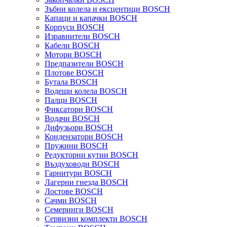
Зъбни колела и ексцентици BOSCH
Капаци и капачки BOSCH
Корпуси BOSCH
Изравнители BOSCH
Кабели BOSCH
Мотори BOSCH
Предпазители BOSCH
Плотове BOSCH
Бутала BOSCH
Водещи колела BOSCH
Палци BOSCH
Фиксатори BOSCH
Водачи BOSCH
Дифузьори BOSCH
Кондензатори BOSCH
Пружини BOSCH
Редукторни кутии BOSCH
Въздуховоди BOSCH
Гарнитури BOSCH
Лагерни гнезда BOSCH
Лостове BOSCH
Сачми BOSCH
Семеринги BOSCH
Сервизни комплекти BOSCH