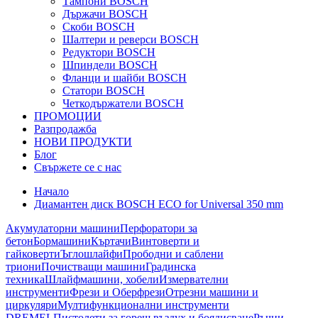
Тампони BOSCH
Държачи BOSCH
Скоби BOSCH
Шалтери и реверси BOSCH
Редуктори BOSCH
Шпиндели BOSCH
Фланци и шайби BOSCH
Статори BOSCH
Четкодържатели BOSCH
ПРОМОЦИИ
Разпродажба
НОВИ ПРОДУКТИ
Блог
Свържете се с нас
Начало
Диамантен диск BOSCH ECO for Universal 350 mm
Акумулаторни машини
Перфоратори за
бетон
Бормашини
Къртачи
Винтоверти и
гайковерти
Ъглошлайфи
Прободни и саблени
триони
Почистващи машини
Градинска
техника
Шлайфмашини, хобели
Измервателни
инструменти
Фрези и Оберфрези
Отрезни машини и
циркуляри
Мултифункционални инструменти
DREMEL
Пистолети за горещ въздух и боядисване
Ръчни