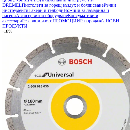
DREMEL
Пистолети за горещ въздух и боядисване
Ръчни
инструменти
Такери и телбоди
Ножици за ламарина и
нагери
Автосервизно оборудване
Консумативи и
аксесоари
Резервни части
ПРОМОЦИИ
Разпродажба
НОВИ
ПРОДУКТИ
-18%