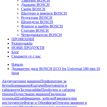
Тампони BOSCH
Държачи BOSCH
Скоби BOSCH
Шалтери и реверси BOSCH
Редуктори BOSCH
Шпиндели BOSCH
Фланци и шайби BOSCH
Статори BOSCH
Четкодържатели BOSCH
ПРОМОЦИИ
Разпродажба
НОВИ ПРОДУКТИ
Блог
Свържете се с нас
Начало
Диамантен диск BOSCH ECO for Universal 180 mm 10
броя
Акумулаторни машини
Перфоратори за
бетон
Бормашини
Къртачи
Винтоверти и
гайковерти
Ъглошлайфи
Прободни и саблени
триони
Почистващи машини
Градинска
техника
Шлайфмашини, хобели
Измервателни
инструменти
Фрези и Оберфрези
Отрезни машини и
циркуляри
Мултифункционални инструменти