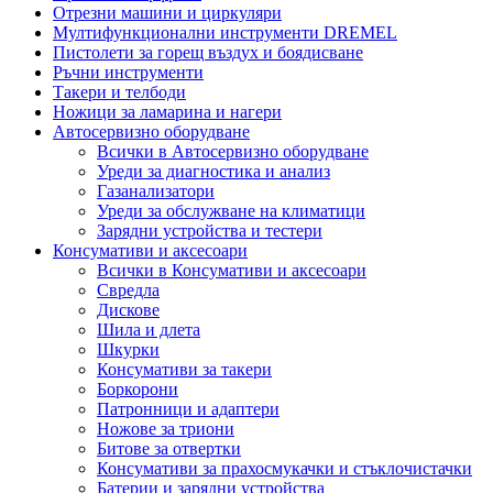
Отрезни машини и циркуляри
Мултифункционални инструменти DREMEL
Пистолети за горещ въздух и боядисване
Ръчни инструменти
Такери и телбоди
Ножици за ламарина и нагери
Автосервизно оборудване
Всички в Автосервизно оборудване
Уреди за диагностика и анализ
Газанализатори
Уреди за обслужване на климатици
Зарядни устройства и тестери
Консумативи и аксесоари
Всички в Консумативи и аксесоари
Свредла
Дискове
Шила и длета
Шкурки
Консумативи за такери
Боркорони
Патронници и адаптери
Ножове за триони
Битове за отвертки
Консумативи за прахосмукачки и стъклочистачки
Батерии и зарядни устройства