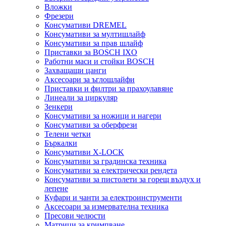
Вложки
Фрезери
Консумативи DREMEL
Консумативи за мултишлайф
Консумативи за прав шлайф
Приставки за BOSCH IXO
Работни маси и стойки BOSCH
Захващащи цанги
Аксесоари за ъглошлайфи
Приставки и филтри за прахоулавяне
Линеали за циркуляр
Зенкери
Консумативи за ножици и нагери
Консумативи за оберфрези
Телени четки
Бъркалки
Консумативи X-LOCK
Консумативи за градинска техника
Консумативи за електрически рендета
Консумативи за пистолети за горещ въздух и
лепене
Куфари и чанти за електроинструменти
Аксесоари за измервателна техника
Пресови челюсти
Матрици за кримпване