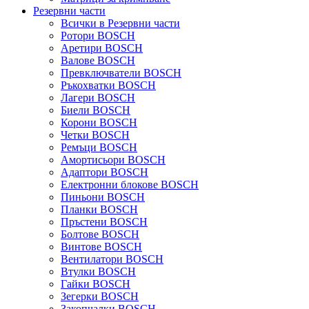
Резервни части
Всички в Резервни части
Ротори BOSCH
Аретири BOSCH
Валове BOSCH
Превключватели BOSCH
Ръкохватки BOSCH
Лагери BOSCH
Биели BOSCH
Корони BOSCH
Четки BOSCH
Ремъци BOSCH
Амортисьори BOSCH
Адаптори BOSCH
Електронни блокове BOSCH
Пиньони BOSCH
Планки BOSCH
Пръстени BOSCH
Болтове BOSCH
Винтове BOSCH
Вентилатори BOSCH
Втулки BOSCH
Гайки BOSCH
Зегерки BOSCH
Закопчалки BOSCH