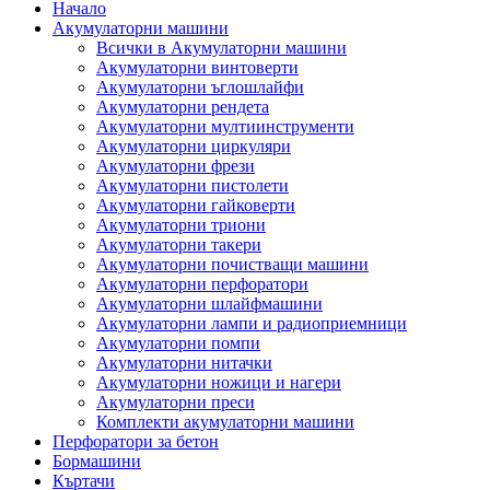
Начало
Акумулаторни машини
Всички в Акумулаторни машини
Акумулаторни винтоверти
Акумулаторни ъглошлайфи
Акумулаторни рендета
Акумулаторни мултиинструменти
Акумулаторни циркуляри
Акумулаторни фрези
Акумулаторни пистолети
Акумулаторни гайковерти
Акумулаторни триони
Акумулаторни такери
Акумулаторни почистващи машини
Акумулаторни перфоратори
Акумулаторни шлайфмашини
Акумулаторни лампи и радиоприемници
Акумулаторни помпи
Акумулаторни нитачки
Акумулаторни ножици и нагери
Акумулаторни преси
Комплекти акумулаторни машини
Перфоратори за бетон
Бормашини
Къртачи