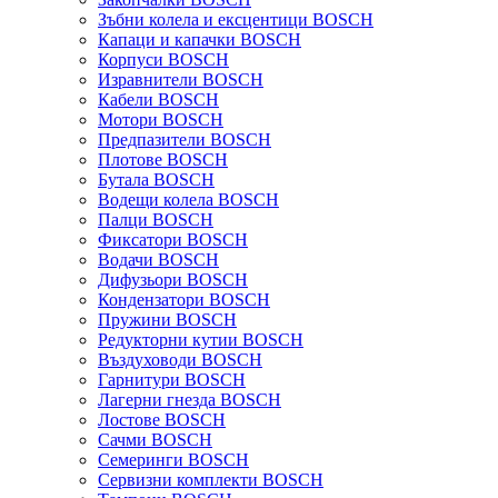
Зъбни колела и ексцентици BOSCH
Капаци и капачки BOSCH
Корпуси BOSCH
Изравнители BOSCH
Кабели BOSCH
Мотори BOSCH
Предпазители BOSCH
Плотове BOSCH
Бутала BOSCH
Водещи колела BOSCH
Палци BOSCH
Фиксатори BOSCH
Водачи BOSCH
Дифузьори BOSCH
Кондензатори BOSCH
Пружини BOSCH
Редукторни кутии BOSCH
Въздуховоди BOSCH
Гарнитури BOSCH
Лагерни гнезда BOSCH
Лостове BOSCH
Сачми BOSCH
Семеринги BOSCH
Сервизни комплекти BOSCH