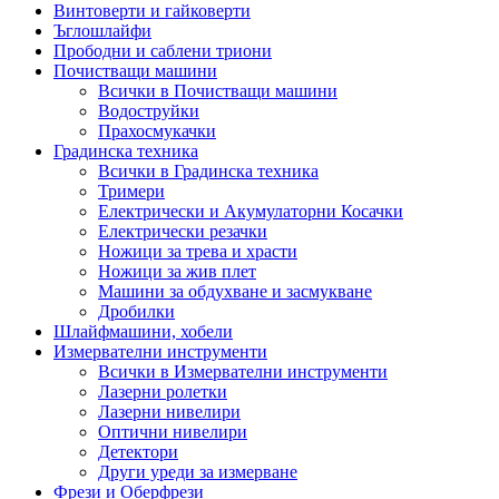
Винтоверти и гайковерти
Ъглошлайфи
Прободни и саблени триони
Почистващи машини
Всички в Почистващи машини
Водоструйки
Прахосмукачки
Градинска техника
Всички в Градинска техника
Тримери
Електрически и Акумулаторни Косачки
Електрически резачки
Ножици за трева и храсти
Ножици за жив плет
Машини за обдухване и засмукване
Дробилки
Шлайфмашини, хобели
Измервателни инструменти
Всички в Измервателни инструменти
Лазерни ролетки
Лазерни нивелири
Оптични нивелири
Детектори
Други уреди за измерване
Фрези и Оберфрези