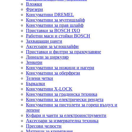
Вложки
Фрезери
Консумативи DREMEL
Консумативи за мултишлайф
Консумативи за прав шлайф
Приставки за BOSCH IXO
Работни маси и стойки BOSCH
Захващащи цанги
Аксесоари за ъглошлайфи
Приставки и филтри за прахоулавяне
Линеали за циркуляр
Зенкери
Консумативи за ножици и нагери
Консумативи за оберфрези
Телени четки
Бъркалки
Консумативи X-LOCK
Консумативи за градинска техника
Консумативи за електрически рендета
Консумативи за пистолети за горещ въздух и
лепене
Куфари и чанти за електроинструменти
Аксесоари за измервателна техника
Пресови челюсти
Матрици за кримпване