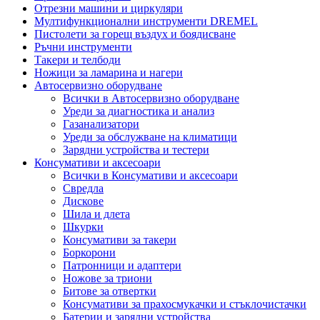
Отрезни машини и циркуляри
Мултифункционални инструменти DREMEL
Пистолети за горещ въздух и боядисване
Ръчни инструменти
Такери и телбоди
Ножици за ламарина и нагери
Автосервизно оборудване
Всички в Автосервизно оборудване
Уреди за диагностика и анализ
Газанализатори
Уреди за обслужване на климатици
Зарядни устройства и тестери
Консумативи и аксесоари
Всички в Консумативи и аксесоари
Свредла
Дискове
Шила и длета
Шкурки
Консумативи за такери
Боркорони
Патронници и адаптери
Ножове за триони
Битове за отвертки
Консумативи за прахосмукачки и стъклочистачки
Батерии и зарядни устройства