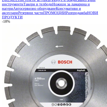
инструменти
Такери и телбоди
Ножици за ламарина и
нагери
Автосервизно оборудване
Консумативи и
аксесоари
Резервни части
ПРОМОЦИИ
Разпродажба
НОВИ
ПРОДУКТИ
-18%