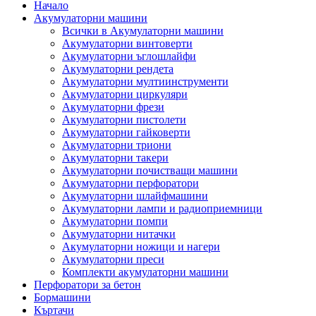
Начало
Акумулаторни машини
Всички в Акумулаторни машини
Акумулаторни винтоверти
Акумулаторни ъглошлайфи
Акумулаторни рендета
Акумулаторни мултиинструменти
Акумулаторни циркуляри
Акумулаторни фрези
Акумулаторни пистолети
Акумулаторни гайковерти
Акумулаторни триони
Акумулаторни такери
Акумулаторни почистващи машини
Акумулаторни перфоратори
Акумулаторни шлайфмашини
Акумулаторни лампи и радиоприемници
Акумулаторни помпи
Акумулаторни нитачки
Акумулаторни ножици и нагери
Акумулаторни преси
Комплекти акумулаторни машини
Перфоратори за бетон
Бормашини
Къртачи