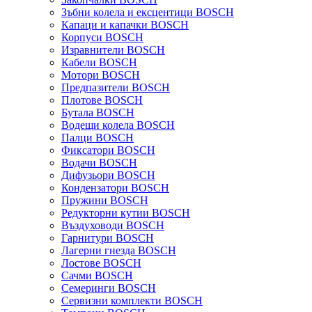
Зъбни колела и ексцентици BOSCH
Капаци и капачки BOSCH
Корпуси BOSCH
Изравнители BOSCH
Кабели BOSCH
Мотори BOSCH
Предпазители BOSCH
Плотове BOSCH
Бутала BOSCH
Водещи колела BOSCH
Палци BOSCH
Фиксатори BOSCH
Водачи BOSCH
Дифузьори BOSCH
Кондензатори BOSCH
Пружини BOSCH
Редукторни кутии BOSCH
Въздуховоди BOSCH
Гарнитури BOSCH
Лагерни гнезда BOSCH
Лостове BOSCH
Сачми BOSCH
Семеринги BOSCH
Сервизни комплекти BOSCH