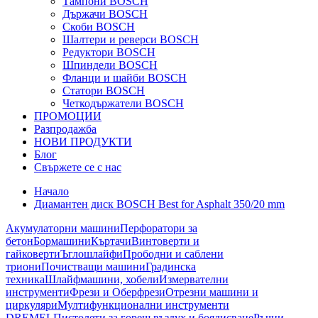
Тампони BOSCH
Държачи BOSCH
Скоби BOSCH
Шалтери и реверси BOSCH
Редуктори BOSCH
Шпиндели BOSCH
Фланци и шайби BOSCH
Статори BOSCH
Четкодържатели BOSCH
ПРОМОЦИИ
Разпродажба
НОВИ ПРОДУКТИ
Блог
Свържете се с нас
Начало
Диамантен диск BOSCH Best for Asphalt 350/20 mm
Акумулаторни машини
Перфоратори за
бетон
Бормашини
Къртачи
Винтоверти и
гайковерти
Ъглошлайфи
Прободни и саблени
триони
Почистващи машини
Градинска
техника
Шлайфмашини, хобели
Измервателни
инструменти
Фрези и Оберфрези
Отрезни машини и
циркуляри
Мултифункционални инструменти
DREMEL
Пистолети за горещ въздух и боядисване
Ръчни