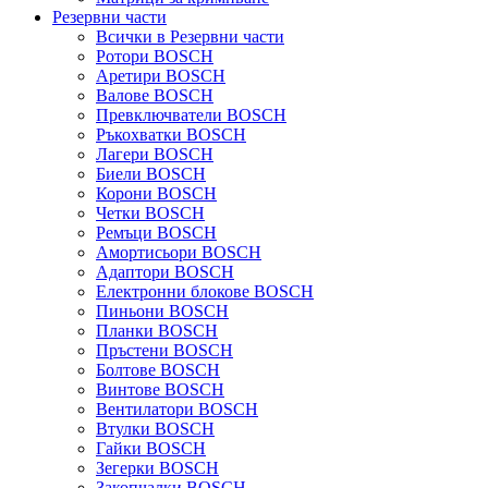
Резервни части
Всички в Резервни части
Ротори BOSCH
Аретири BOSCH
Валове BOSCH
Превключватели BOSCH
Ръкохватки BOSCH
Лагери BOSCH
Биели BOSCH
Корони BOSCH
Четки BOSCH
Ремъци BOSCH
Амортисьори BOSCH
Адаптори BOSCH
Електронни блокове BOSCH
Пиньони BOSCH
Планки BOSCH
Пръстени BOSCH
Болтове BOSCH
Винтове BOSCH
Вентилатори BOSCH
Втулки BOSCH
Гайки BOSCH
Зегерки BOSCH
Закопчалки BOSCH