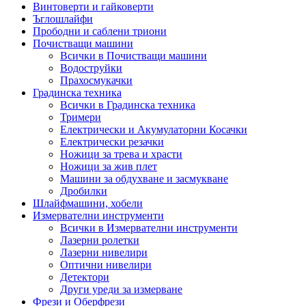
Винтоверти и гайковерти
Ъглошлайфи
Прободни и саблени триони
Почистващи машини
Всички в Почистващи машини
Водоструйки
Прахосмукачки
Градинска техника
Всички в Градинска техника
Тримери
Електрически и Акумулаторни Косачки
Електрически резачки
Ножици за трева и храсти
Ножици за жив плет
Машини за обдухване и засмукване
Дробилки
Шлайфмашини, хобели
Измервателни инструменти
Всички в Измервателни инструменти
Лазерни ролетки
Лазерни нивелири
Оптични нивелири
Детектори
Други уреди за измерване
Фрези и Оберфрези