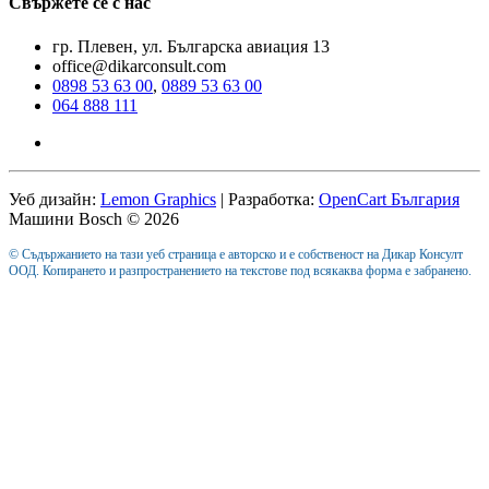
Свържете се с нас
гр. Плевен, ул. Българска авиация 13
office@dikarconsult.com
0898 53 63 00
,
0889 53 63 00
064 888 111
Уеб дизайн:
Lemon Graphics
| Разработка:
OpenCart България
Машини Bosch © 2026
© Съдържанието на тази уеб страница е авторско и е собственост на Дикар Консулт
ООД. Копирането и разпространението на текстове под всякаква форма е забранено.