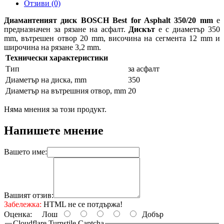
Отзиви (0)
Диамантеният диск BOSCH Best for Asphalt
350/20
mm
е
предназначен за рязане на асфалт.
Дискът
е с диаметър 350
mm, вътрешен отвор 20 mm, височина на сегмента 12 mm и
широчина на рязане 3,2 mm.
Технически характеристики
Тип
за асфалт
Диаметър на диска, mm
350
Диаметър на вътрешния отвор, mm
20
Няма мнения за този продукт.
Напишете мнение
Вашето име:
Вашият отзив:
Забележка:
HTML не се потдържа!
Оценка:
Лош
Добър
Cloudflare Turnstile Captcha