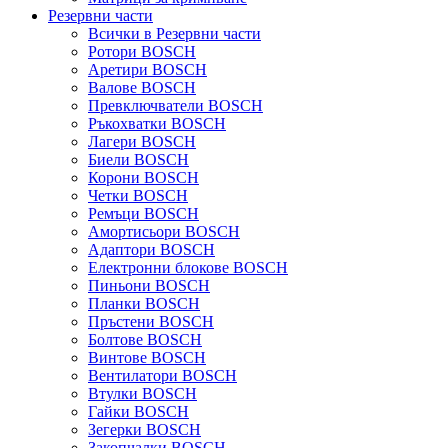
Резервни части
Всички в Резервни части
Ротори BOSCH
Аретири BOSCH
Валове BOSCH
Превключватели BOSCH
Ръкохватки BOSCH
Лагери BOSCH
Биели BOSCH
Корони BOSCH
Четки BOSCH
Ремъци BOSCH
Амортисьори BOSCH
Адаптори BOSCH
Електронни блокове BOSCH
Пиньони BOSCH
Планки BOSCH
Пръстени BOSCH
Болтове BOSCH
Винтове BOSCH
Вентилатори BOSCH
Втулки BOSCH
Гайки BOSCH
Зегерки BOSCH
Закопчалки BOSCH