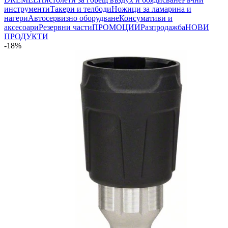
инструменти
Такери и телбоди
Ножици за ламарина и
нагери
Автосервизно оборудване
Консумативи и
аксесоари
Резервни части
ПРОМОЦИИ
Разпродажба
НОВИ
ПРОДУКТИ
-18%