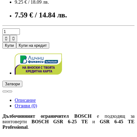
9.25 € / 18.09 лв.
7.59 € / 14.84 лв.


Купи
Купи на кредит
Затвори
Описание
Отзиви (0)
Дълбочинният ограничител BOSCH
е подходящ за
винтоверти
BOSCH GSR 6-25 TE
и
GSR 6-45 TE
Professional
.