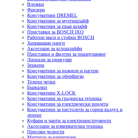
Вложки
Фрезери
Консумативи DREMEL
Консумативи за мултишлайф
Консумативи за прав шлайф
Приставки за BOSCH IXO
Работни маси и стойки BOSCH
Захващащи цанги
Аксесоари за ъглошлайфи
Приставки и филтри за прахоулавяне
Линеали за циркуляр
Зенкери
Консумативи за ножици и нагери
Консумативи за оберфрези
Телени четки
Бъркалки
Консумативи X-LOCK
Консумативи за градинска техника
Консумативи за електрически рендета
Консумативи за пистолети за горещ въздух и
лепене
Куфари и чанти за електроинструменти
Аксесоари за измервателна техника
Пресови челюсти
Матрици за кримпване