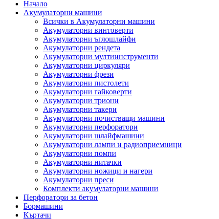
Начало
Акумулаторни машини
Всички в Акумулаторни машини
Акумулаторни винтоверти
Акумулаторни ъглошлайфи
Акумулаторни рендета
Акумулаторни мултиинструменти
Акумулаторни циркуляри
Акумулаторни фрези
Акумулаторни пистолети
Акумулаторни гайковерти
Акумулаторни триони
Акумулаторни такери
Акумулаторни почистващи машини
Акумулаторни перфоратори
Акумулаторни шлайфмашини
Акумулаторни лампи и радиоприемници
Акумулаторни помпи
Акумулаторни нитачки
Акумулаторни ножици и нагери
Акумулаторни преси
Комплекти акумулаторни машини
Перфоратори за бетон
Бормашини
Къртачи