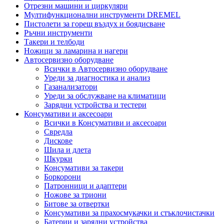
Отрезни машини и циркуляри
Мултифункционални инструменти DREMEL
Пистолети за горещ въздух и боядисване
Ръчни инструменти
Такери и телбоди
Ножици за ламарина и нагери
Автосервизно оборудване
Всички в Автосервизно оборудване
Уреди за диагностика и анализ
Газанализатори
Уреди за обслужване на климатици
Зарядни устройства и тестери
Консумативи и аксесоари
Всички в Консумативи и аксесоари
Свредла
Дискове
Шила и длета
Шкурки
Консумативи за такери
Боркорони
Патронници и адаптери
Ножове за триони
Битове за отвертки
Консумативи за прахосмукачки и стъклочистачки
Батерии и зарядни устройства