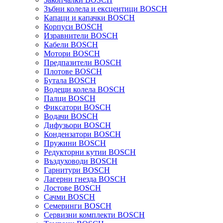
Зъбни колела и ексцентици BOSCH
Капаци и капачки BOSCH
Корпуси BOSCH
Изравнители BOSCH
Кабели BOSCH
Мотори BOSCH
Предпазители BOSCH
Плотове BOSCH
Бутала BOSCH
Водещи колела BOSCH
Палци BOSCH
Фиксатори BOSCH
Водачи BOSCH
Дифузьори BOSCH
Кондензатори BOSCH
Пружини BOSCH
Редукторни кутии BOSCH
Въздуховоди BOSCH
Гарнитури BOSCH
Лагерни гнезда BOSCH
Лостове BOSCH
Сачми BOSCH
Семеринги BOSCH
Сервизни комплекти BOSCH