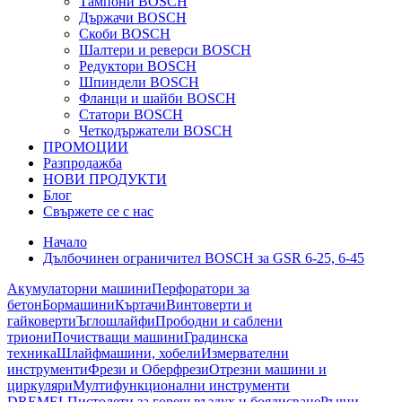
Тампони BOSCH
Държачи BOSCH
Скоби BOSCH
Шалтери и реверси BOSCH
Редуктори BOSCH
Шпиндели BOSCH
Фланци и шайби BOSCH
Статори BOSCH
Четкодържатели BOSCH
ПРОМОЦИИ
Разпродажба
НОВИ ПРОДУКТИ
Блог
Свържете се с нас
Начало
Дълбочинен ограничител BOSCH за GSR 6-25, 6-45
Акумулаторни машини
Перфоратори за
бетон
Бормашини
Къртачи
Винтоверти и
гайковерти
Ъглошлайфи
Прободни и саблени
триони
Почистващи машини
Градинска
техника
Шлайфмашини, хобели
Измервателни
инструменти
Фрези и Оберфрези
Отрезни машини и
циркуляри
Мултифункционални инструменти
DREMEL
Пистолети за горещ въздух и боядисване
Ръчни