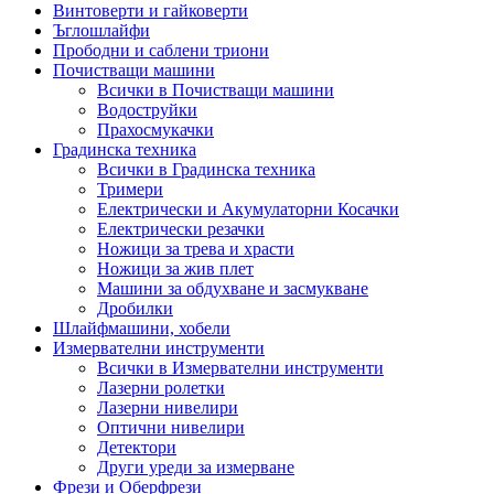
Винтоверти и гайковерти
Ъглошлайфи
Прободни и саблени триони
Почистващи машини
Всички в Почистващи машини
Водоструйки
Прахосмукачки
Градинска техника
Всички в Градинска техника
Тримери
Електрически и Акумулаторни Косачки
Електрически резачки
Ножици за трева и храсти
Ножици за жив плет
Машини за обдухване и засмукване
Дробилки
Шлайфмашини, хобели
Измервателни инструменти
Всички в Измервателни инструменти
Лазерни ролетки
Лазерни нивелири
Оптични нивелири
Детектори
Други уреди за измерване
Фрези и Оберфрези