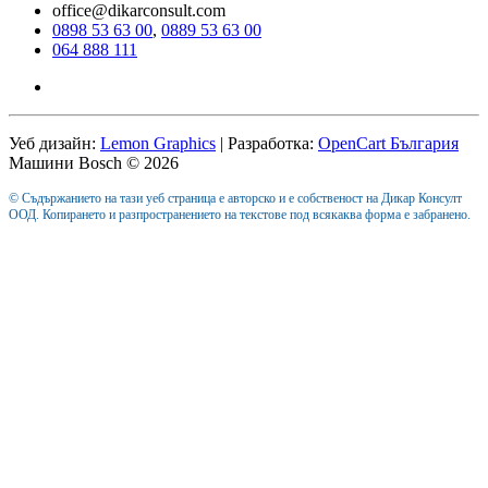
office@dikarconsult.com
0898 53 63 00
,
0889 53 63 00
064 888 111
Уеб дизайн:
Lemon Graphics
| Разработка:
OpenCart България
Машини Bosch © 2026
© Съдържанието на тази уеб страница е авторско и е собственост на Дикар Консулт
ООД. Копирането и разпространението на текстове под всякаква форма е забранено.