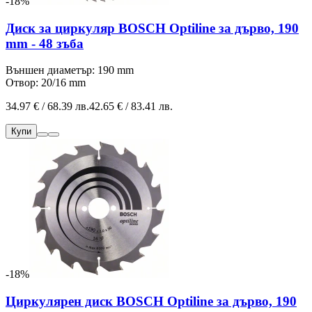
-18%
Диск за циркуляр BOSCH Optiline за дърво, 190
mm - 48 зъба
Външен диаметър: 190 mm
Отвор: 20/16 mm
34.97 € / 68.39 лв.
42.65 € / 83.41 лв.
Купи
-18%
Циркулярен диск BOSCH Optiline за дърво, 190