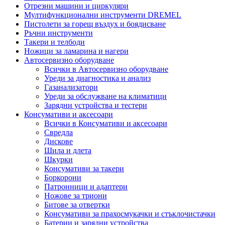
Отрезни машини и циркуляри
Мултифункционални инструменти DREMEL
Пистолети за горещ въздух и боядисване
Ръчни инструменти
Такери и телбоди
Ножици за ламарина и нагери
Автосервизно оборудване
Всички в Автосервизно оборудване
Уреди за диагностика и анализ
Газанализатори
Уреди за обслужване на климатици
Зарядни устройства и тестери
Консумативи и аксесоари
Всички в Консумативи и аксесоари
Свредла
Дискове
Шила и длета
Шкурки
Консумативи за такери
Боркорони
Патронници и адаптери
Ножове за триони
Битове за отвертки
Консумативи за прахосмукачки и стъклочистачки
Батерии и зарядни устройства