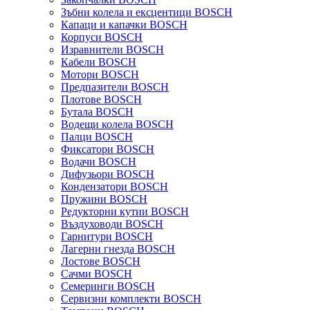
Зъбни колела и ексцентици BOSCH
Капаци и капачки BOSCH
Корпуси BOSCH
Изравнители BOSCH
Кабели BOSCH
Мотори BOSCH
Предпазители BOSCH
Плотове BOSCH
Бутала BOSCH
Водещи колела BOSCH
Палци BOSCH
Фиксатори BOSCH
Водачи BOSCH
Дифузьори BOSCH
Кондензатори BOSCH
Пружини BOSCH
Редукторни кутии BOSCH
Въздуховоди BOSCH
Гарнитури BOSCH
Лагерни гнезда BOSCH
Лостове BOSCH
Сачми BOSCH
Семеринги BOSCH
Сервизни комплекти BOSCH