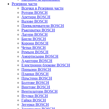
Резервни части
Всички в Резервни части
Ротори BOSCH
Аретири BOSCH
Валове BOSCH
Превключватели BOSCH
Ръкохватки BOSCH
Лагери BOSCH
Биели BOSCH
Корони BOSCH
Четки BOSCH
Ремъци BOSCH
Амортисьори BOSCH
Адаптори BOSCH
Електронни блокове BOSCH
Пиньони BOSCH
Планки BOSCH
Пръстени BOSCH
Болтове BOSCH
Винтове BOSCH
Вентилатори BOSCH
Втулки BOSCH
Гайки BOSCH
Зегерки BOSCH
Закопчалки BOSCH