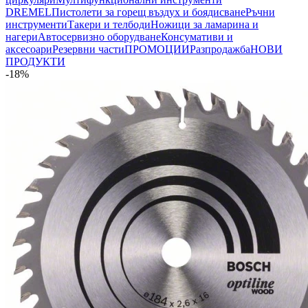
DREMEL
Пистолети за горещ въздух и боядисване
Ръчни
инструменти
Такери и телбоди
Ножици за ламарина и
нагери
Автосервизно оборудване
Консумативи и
аксесоари
Резервни части
ПРОМОЦИИ
Разпродажба
НОВИ
ПРОДУКТИ
-18%