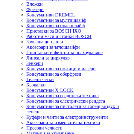
Вложки
Фрезери
Консумативи DREMEL
Консумативи за мултишлайф
Консумативи за прав шлайф
Приставки за BOSCH IXO
Работни маси и стойки BOSCH
Захващащи цанги
Аксесоари за ъглошлайфи
Приставки и филтри за прахоулавяне
Линеали за циркуляр
Зенкери
Консумативи за ножици и нагери
Консумативи за оберфрези
Телени четки
Бъркалки
Консумативи X-LOCK
Консумативи за градинска техника
Консумативи за електрически рендета
Консумативи за пистолети за горещ въздух и
лепене
Куфари и чанти за електроинструменти
Аксесоари за измервателна техника
Пресови челюсти
Матрици за кримпване