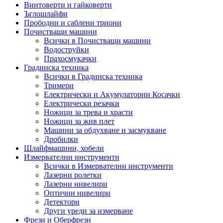
Винтоверти и гайковерти
Ъглошлайфи
Прободни и саблени триони
Почистващи машини
Всички в Почистващи машини
Водоструйки
Прахосмукачки
Градинска техника
Всички в Градинска техника
Тримери
Електрически и Акумулаторни Косачки
Електрически резачки
Ножици за трева и храсти
Ножици за жив плет
Машини за обдухване и засмукване
Дробилки
Шлайфмашини, хобели
Измервателни инструменти
Всички в Измервателни инструменти
Лазерни ролетки
Лазерни нивелири
Оптични нивелири
Детектори
Други уреди за измерване
Фрези и Оберфрези