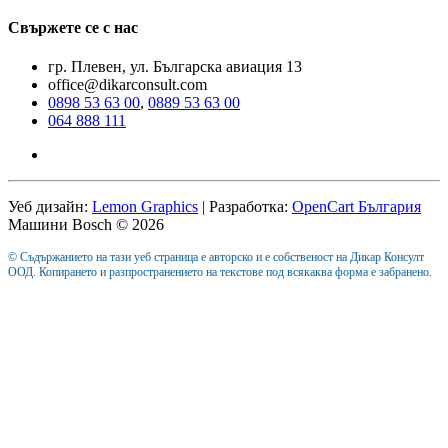
Свържете се с нас
гр. Плевен, ул. Българска авиация 13
office@dikarconsult.com
0898 53 63 00
,
0889 53 63 00
064 888 111
Уеб дизайн:
Lemon Graphics
| Разработка:
OpenCart България
Машини Bosch © 2026
© Съдържанието на тази уеб страница е авторско и е собственост на Дикар Консулт
ООД. Копирането и разпространението на текстове под всякаква форма е забранено.