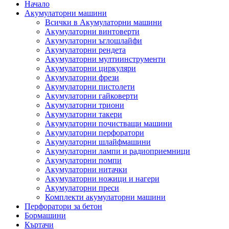
Начало
Акумулаторни машини
Всички в Акумулаторни машини
Акумулаторни винтоверти
Акумулаторни ъглошлайфи
Акумулаторни рендета
Акумулаторни мултиинструменти
Акумулаторни циркуляри
Акумулаторни фрези
Акумулаторни пистолети
Акумулаторни гайковерти
Акумулаторни триони
Акумулаторни такери
Акумулаторни почистващи машини
Акумулаторни перфоратори
Акумулаторни шлайфмашини
Акумулаторни лампи и радиоприемници
Акумулаторни помпи
Акумулаторни нитачки
Акумулаторни ножици и нагери
Акумулаторни преси
Комплекти акумулаторни машини
Перфоратори за бетон
Бормашини
Къртачи