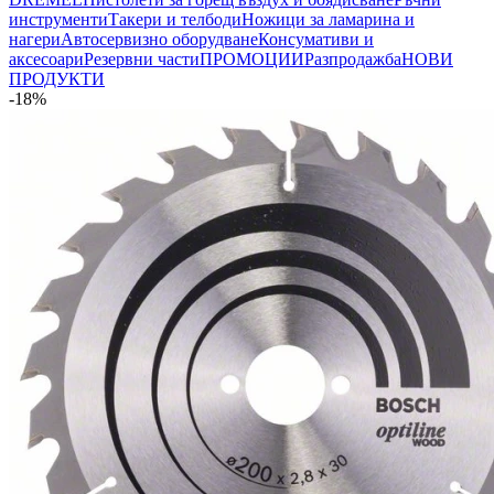
инструменти
Такери и телбоди
Ножици за ламарина и
нагери
Автосервизно оборудване
Консумативи и
аксесоари
Резервни части
ПРОМОЦИИ
Разпродажба
НОВИ
ПРОДУКТИ
-18%