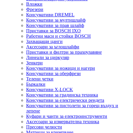
Вложки
Фрезери
Консумативи DREMEL
Консумативи за мултишлайф
Консумативи за прав шлайф
Приставки за BOSCH IXO
Работни маси и стойки BOSCH
Захващащи цанги
Аксесоари за ъглошлайфи
Приставки и филтри за прахоулавяне
Линеали за циркуляр
Зенкери
Консумативи за ножици и нагери
Консумативи за оберфрези
Телени четки
Бъркалки
Консумативи X-LOCK
Консумативи за градинска техника
Консумативи за електрически рендета
Консумативи за пистолети за горещ въздух и
лепене
Куфари и чанти за електроинструменти
Аксесоари за измервателна техника
Пресови челюсти
Матрици за кримпване