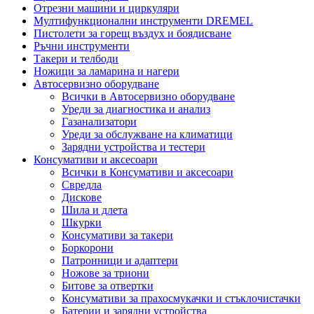
Отрезни машини и циркуляри
Мултифункционални инструменти DREMEL
Пистолети за горещ въздух и боядисване
Ръчни инструменти
Такери и телбоди
Ножици за ламарина и нагери
Автосервизно оборудване
Всички в Автосервизно оборудване
Уреди за диагностика и анализ
Газанализатори
Уреди за обслужване на климатици
Зарядни устройства и тестери
Консумативи и аксесоари
Всички в Консумативи и аксесоари
Свредла
Дискове
Шила и длета
Шкурки
Консумативи за такери
Боркорони
Патронници и адаптери
Ножове за триони
Битове за отвертки
Консумативи за прахосмукачки и стъклочистачки
Батерии и зарядни устройства