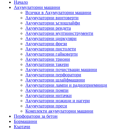
Начало
Акумулаторни машини
Всички в Акумулаторни машини
Акумулаторни винтоверти
Акумулаторни ъглошлайфи
Акумулаторни рендета
Акумулаторни мултиинструменти
Акумулаторни циркуляри
Акумулаторни фрези
Акумулаторни пистолети
Акумулаторни гайковерти
Акумулаторни триони
Акумулаторни такери
Акумулаторни почистващи машини
Акумулаторни перфоратори
Акумулаторни шлайфмашини
Акумулаторни лампи и радиоприемници
Акумулаторни помпи
Акумулаторни нитачки
Акумулаторни ножици и нагери
Акумулаторни преси
Комплекти акумулаторни машини
Перфоратори за бетон
Бормашини
Къртачи