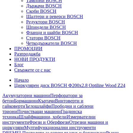
Тампони BOSCH
Държачи BOSCH
Скоби BOSCH
Шалтери и реверси BOSCH
Редуктори BOSCH
Шпиндели BOSCH
Фланци и шайби BOSCH
Статори BOSCH
Четкодържатели BOSCH
ПРОМОЦИИ
Разпродажба
НОВИ ПРОДУКТИ
Блог
Свържете се с нас
Начало
Циркулярен диск BOSCH Ф200х2.8 Optiline Wood Z24
Акумулаторни машини
Перфоратори за
бетон
Бормашини
Къртачи
Винтоверти и
гайковерти
Ъглошлайфи
Прободни и саблени
триони
Почистващи машини
Градинска
техника
Шлайфмашини, хобели
Измервателни
инструменти
Фрези и Оберфрези
Отрезни машини и
циркуляри
Мултифункционални инструменти
DREMEL
Пистолети за горещ въздух и боядисване
Ръчни