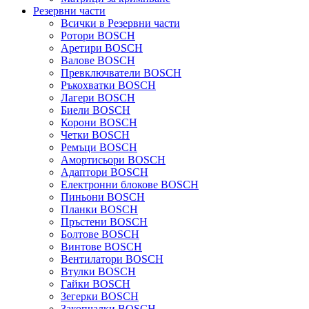
Резервни части
Всички в Резервни части
Ротори BOSCH
Аретири BOSCH
Валове BOSCH
Превключватели BOSCH
Ръкохватки BOSCH
Лагери BOSCH
Биели BOSCH
Корони BOSCH
Четки BOSCH
Ремъци BOSCH
Амортисьори BOSCH
Адаптори BOSCH
Електронни блокове BOSCH
Пиньони BOSCH
Планки BOSCH
Пръстени BOSCH
Болтове BOSCH
Винтове BOSCH
Вентилатори BOSCH
Втулки BOSCH
Гайки BOSCH
Зегерки BOSCH
Закопчалки BOSCH