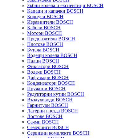
Зъбни колела и ексцентици BOSCH
Капаци и капачки BOSCH
Корпуси BOSCH
Изравнители BOSCH
Кабели BOSCH
Мотори BOSCH
Предпазители BOSCH
Плотове BOSCH
Бутала BOSCH
Водещи колела BOSCH
Палци BOSCH
Фиксатори BOSCH
Водачи BOSCH
Дифузьори BOSCH
Кондензатори BOSCH
Пружини BOSCH
Редукторни кутии BOSCH
Въздуховоди BOSCH
Гарнитури BOSCH
Лагерни гнезда BOSCH
Лостове BOSCH
Сачми BOSCH
Семеринги BOSCH
Сервизни комплекти BOSCH