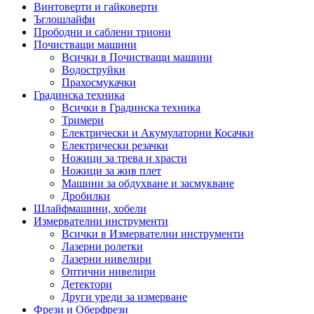
Винтоверти и гайковерти
Ъглошлайфи
Прободни и саблени триони
Почистващи машини
Всички в Почистващи машини
Водоструйки
Прахосмукачки
Градинска техника
Всички в Градинска техника
Тримери
Електрически и Акумулаторни Косачки
Електрически резачки
Ножици за трева и храсти
Ножици за жив плет
Машини за обдухване и засмукване
Дробилки
Шлайфмашини, хобели
Измервателни инструменти
Всички в Измервателни инструменти
Лазерни ролетки
Лазерни нивелири
Оптични нивелири
Детектори
Други уреди за измерване
Фрези и Оберфрези