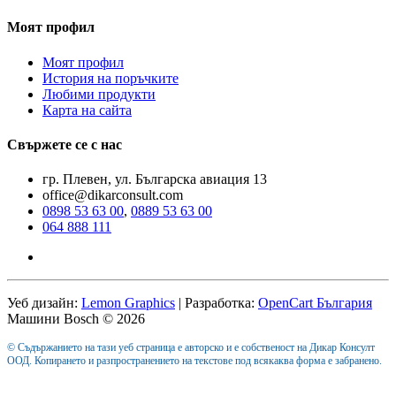
Моят профил
Моят профил
История на поръчките
Любими продукти
Карта на сайта
Свържете се с нас
гр. Плевен, ул. Българска авиация 13
office@dikarconsult.com
0898 53 63 00
,
0889 53 63 00
064 888 111
Уеб дизайн:
Lemon Graphics
| Разработка:
OpenCart България
Машини Bosch © 2026
© Съдържанието на тази уеб страница е авторско и е собственост на Дикар Консулт
ООД. Копирането и разпространението на текстове под всякаква форма е забранено.