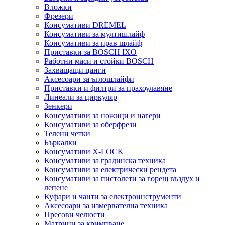
Вложки
Фрезери
Консумативи DREMEL
Консумативи за мултишлайф
Консумативи за прав шлайф
Приставки за BOSCH IXO
Работни маси и стойки BOSCH
Захващащи цанги
Аксесоари за ъглошлайфи
Приставки и филтри за прахоулавяне
Линеали за циркуляр
Зенкери
Консумативи за ножици и нагери
Консумативи за оберфрези
Телени четки
Бъркалки
Консумативи X-LOCK
Консумативи за градинска техника
Консумативи за електрически рендета
Консумативи за пистолети за горещ въздух и
лепене
Куфари и чанти за електроинструменти
Аксесоари за измервателна техника
Пресови челюсти
Матрици за кримпване