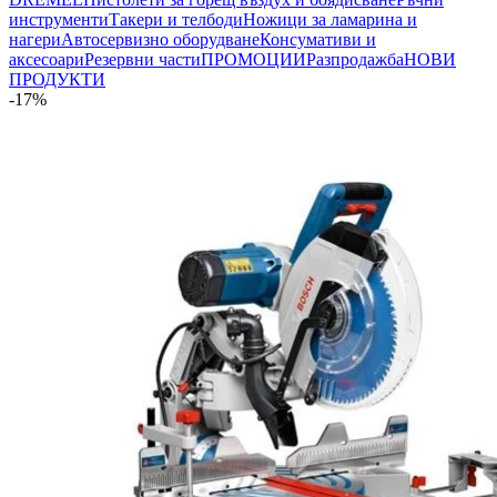
инструменти
Такери и телбоди
Ножици за ламарина и
нагери
Автосервизно оборудване
Консумативи и
аксесоари
Резервни части
ПРОМОЦИИ
Разпродажба
НОВИ
ПРОДУКТИ
-17%