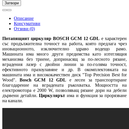
Затвори
Описание
Консумативи
Отзиви (0)
Потапящият циркуляр BOSCH GCM 12 GDL
е характерен
със продължителна точност на работа, която предлага чрез
иновационното, изключително здраво водещо рамо.
Машината има много други предимства като изтеглящия
механизма без триене, допринасящ за по-лесното рязане,
вградения лазер с двойни линии за по-голяма точност,
ефективното прахоулавяне и др. В окомплектовката на
машината има и висококачествен диск "Top Precision Best for
Wood".
Bosch GCM 12 GDL
е лесен за транспортиране
благодарение на вградената ръкохватка. Мощността на
електромотора е 2000 W, позволяващ рязане дори на дебели
дървени детайли.
Циркулярът
има и функция за прорязване
на канали.