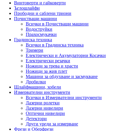
Винтоверти и гайковерти
Ъглошлайфи
Прободни и саблени триони
Почистващи машини
Всички в Почистващи машини
Водоструйки
Прахосмукачки
Градинска техника
Всички в Градинска техника
Тримери
Електрически и Акумулаторни Косачки
Електрически резачки
Ножици за трева и храсти
Ножици за жив плет
Машини за обдухване и засмукване
Дробилки
Шлайфмашини, хобели
Измервателни инструменти
Всички в Измервателни инструменти
Лазерни ролетки
Лазерни нивелири
Оптични нивелири
Детектори
Други уреди за измерване
Фрези и Оберфрези