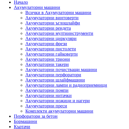
Начало
Акумулаторни машини
Всички в Акумулаторни машини
Акумулаторни винтоверти
Акумулаторни ъглошлайфи
Акумулаторни рендета
Акумулаторни мултиинструменти
Акумулаторни циркуляри
Акумулаторни фрези
Акумулаторни пистолети
Акумулаторни гайковерти
Акумулаторни триони
Акумулаторни такери
Акумулаторни почистващи машини
Акумулаторни перфоратори
Акумулаторни шлайфмашини
Акумулаторни лампи и радиоприемници
Акумулаторни помпи
Акумулаторни нитачки
Акумулаторни ножици и нагери
Акумулаторни преси
Комплекти акумулаторни машини
Перфоратори за бетон
Бормашини
Къртачи