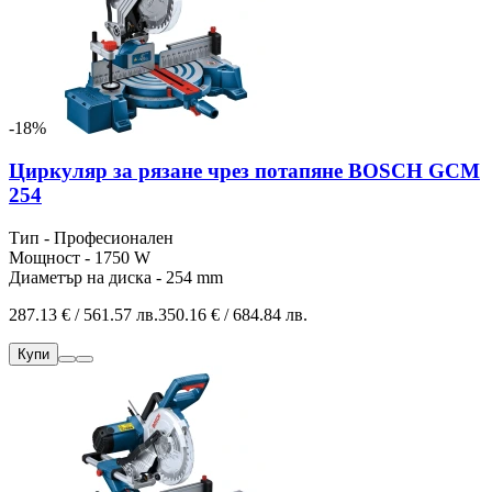
-18%
Циркуляр за рязане чрез потапяне BOSCH GCM
254
Тип - Професионален
Мощност - 1750 W
Диаметър на диска - 254 mm
287.13 € / 561.57 лв.
350.16 € / 684.84 лв.
Купи