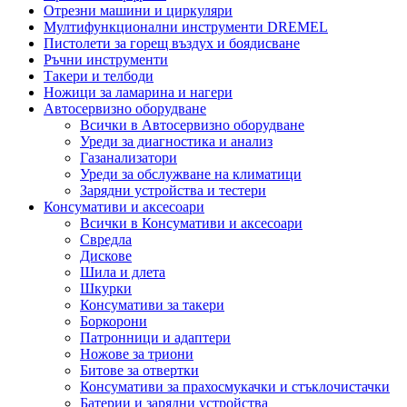
Отрезни машини и циркуляри
Мултифункционални инструменти DREMEL
Пистолети за горещ въздух и боядисване
Ръчни инструменти
Такери и телбоди
Ножици за ламарина и нагери
Автосервизно оборудване
Всички в Автосервизно оборудване
Уреди за диагностика и анализ
Газанализатори
Уреди за обслужване на климатици
Зарядни устройства и тестери
Консумативи и аксесоари
Всички в Консумативи и аксесоари
Свредла
Дискове
Шила и длета
Шкурки
Консумативи за такери
Боркорони
Патронници и адаптери
Ножове за триони
Битове за отвертки
Консумативи за прахосмукачки и стъклочистачки
Батерии и зарядни устройства