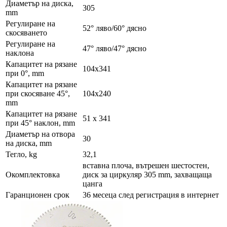
Диаметър на диска,
305
mm
Регулиране на
52° ляво/60° дясно
скосяването
Регулиране на
47° ляво/47° дясно
наклона
Капацитет на рязане
104x341
при 0°, mm
Капацитет на рязане
при скосяване 45°,
104x240
mm
Капацитет на рязане
51 x 341
при 45° наклон, mm
Диаметър на отвора
30
на диска, mm
Тегло, kg
32,1
вставна плоча, вътрешен шестостен,
Окомплектовка
диск за циркуляр 305 mm, захващаща
цанга
Гаранционен срок
36 месеца след регистрация в интернет