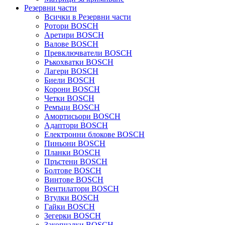
Резервни части
Всички в Резервни части
Ротори BOSCH
Аретири BOSCH
Валове BOSCH
Превключватели BOSCH
Ръкохватки BOSCH
Лагери BOSCH
Биели BOSCH
Корони BOSCH
Четки BOSCH
Ремъци BOSCH
Амортисьори BOSCH
Адаптори BOSCH
Електронни блокове BOSCH
Пиньони BOSCH
Планки BOSCH
Пръстени BOSCH
Болтове BOSCH
Винтове BOSCH
Вентилатори BOSCH
Втулки BOSCH
Гайки BOSCH
Зегерки BOSCH
Закопчалки BOSCH