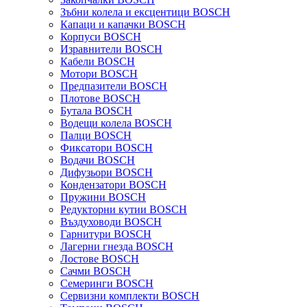
Зъбни колела и ексцентици BOSCH
Капаци и капачки BOSCH
Корпуси BOSCH
Изравнители BOSCH
Кабели BOSCH
Мотори BOSCH
Предпазители BOSCH
Плотове BOSCH
Бутала BOSCH
Водещи колела BOSCH
Палци BOSCH
Фиксатори BOSCH
Водачи BOSCH
Дифузьори BOSCH
Кондензатори BOSCH
Пружини BOSCH
Редукторни кутии BOSCH
Въздуховоди BOSCH
Гарнитури BOSCH
Лагерни гнезда BOSCH
Лостове BOSCH
Сачми BOSCH
Семеринги BOSCH
Сервизни комплекти BOSCH