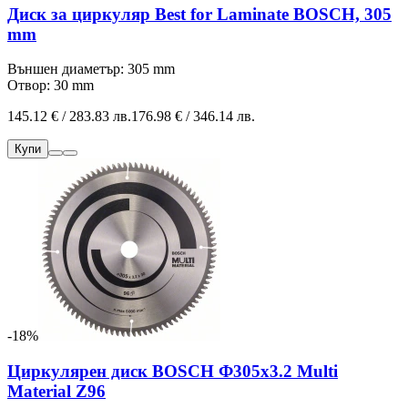
Диск за циркуляр Best for Laminate BOSCH, 305
mm
Външен диаметър: 305 mm
Отвор: 30 mm
145.12 € / 283.83 лв.
176.98 € / 346.14 лв.
Купи
-18%
Циркулярен диск BOSCH Ф305х3.2 Multi
Material Z96