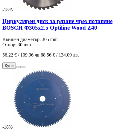
-18%
Циркулярен диск за рязане чрез потапяне
BOSCH Ф305х2.5 Optiline Wood Z40
Външен диаметър: 305 mm
Отвор: 30 mm
56.22 € / 109.96 лв.
68.56 € / 134.09 лв.
Купи
-18%