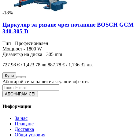
-18%
Циркуляр за рязане чрез потапяне BOSCH GCM
340-305 D
Тип - Професионален
Мощност - 1800 W
Диаметър на диска - 305 mm
727.98 € / 1,423.78 лв.
887.78 € / 1,736.32 лв.
Купи
Абонирай се за нашите актуални оферти:
Информация
За нас
Плащане
Доставка
Общи условия