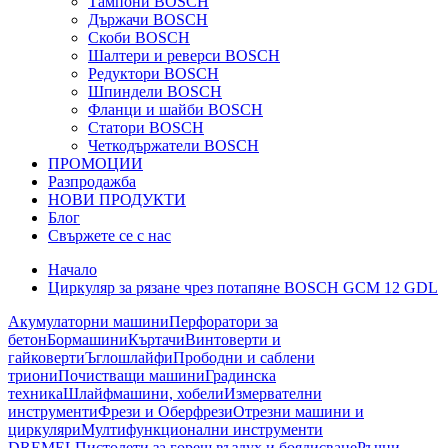
Тампони BOSCH
Държачи BOSCH
Скоби BOSCH
Шалтери и реверси BOSCH
Редуктори BOSCH
Шпиндели BOSCH
Фланци и шайби BOSCH
Статори BOSCH
Четкодържатели BOSCH
ПРОМОЦИИ
Разпродажба
НОВИ ПРОДУКТИ
Блог
Свържете се с нас
Начало
Циркуляр за рязане чрез потапяне BOSCH GCM 12 GDL
Акумулаторни машини
Перфоратори за
бетон
Бормашини
Къртачи
Винтоверти и
гайковерти
Ъглошлайфи
Прободни и саблени
триони
Почистващи машини
Градинска
техника
Шлайфмашини, хобели
Измервателни
инструменти
Фрези и Оберфрези
Отрезни машини и
циркуляри
Мултифункционални инструменти
DREMEL
Пистолети за горещ въздух и боядисване
Ръчни