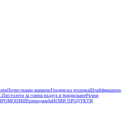
иони
Почистващи машини
Градинска техника
Шлайфмашини,
L
Пистолети за горещ въздух и боядисване
Ръчни
ПРОМОЦИИ
Разпродажба
НОВИ ПРОДУКТИ