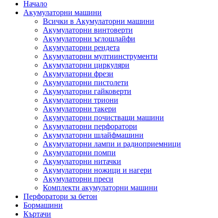
Начало
Акумулаторни машини
Всички в Акумулаторни машини
Акумулаторни винтоверти
Акумулаторни ъглошлайфи
Акумулаторни рендета
Акумулаторни мултиинструменти
Акумулаторни циркуляри
Акумулаторни фрези
Акумулаторни пистолети
Акумулаторни гайковерти
Акумулаторни триони
Акумулаторни такери
Акумулаторни почистващи машини
Акумулаторни перфоратори
Акумулаторни шлайфмашини
Акумулаторни лампи и радиоприемници
Акумулаторни помпи
Акумулаторни нитачки
Акумулаторни ножици и нагери
Акумулаторни преси
Комплекти акумулаторни машини
Перфоратори за бетон
Бормашини
Къртачи