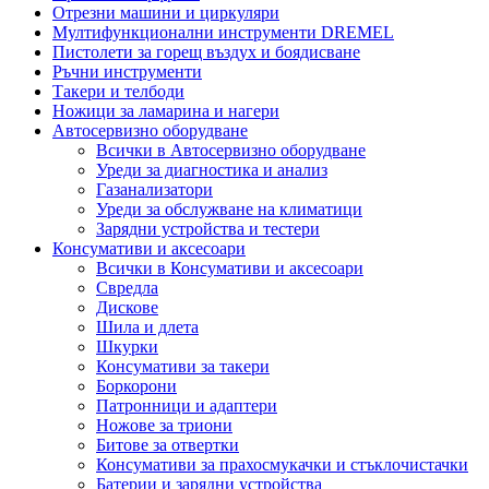
Отрезни машини и циркуляри
Мултифункционални инструменти DREMEL
Пистолети за горещ въздух и боядисване
Ръчни инструменти
Такери и телбоди
Ножици за ламарина и нагери
Автосервизно оборудване
Всички в Автосервизно оборудване
Уреди за диагностика и анализ
Газанализатори
Уреди за обслужване на климатици
Зарядни устройства и тестери
Консумативи и аксесоари
Всички в Консумативи и аксесоари
Свредла
Дискове
Шила и длета
Шкурки
Консумативи за такери
Боркорони
Патронници и адаптери
Ножове за триони
Битове за отвертки
Консумативи за прахосмукачки и стъклочистачки
Батерии и зарядни устройства