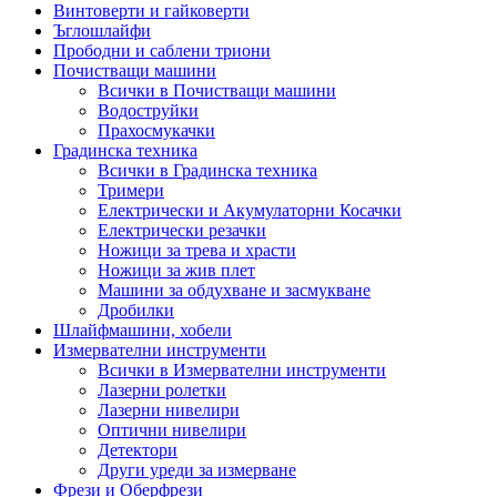
Винтоверти и гайковерти
Ъглошлайфи
Прободни и саблени триони
Почистващи машини
Всички в Почистващи машини
Водоструйки
Прахосмукачки
Градинска техника
Всички в Градинска техника
Тримери
Електрически и Акумулаторни Косачки
Електрически резачки
Ножици за трева и храсти
Ножици за жив плет
Машини за обдухване и засмукване
Дробилки
Шлайфмашини, хобели
Измервателни инструменти
Всички в Измервателни инструменти
Лазерни ролетки
Лазерни нивелири
Оптични нивелири
Детектори
Други уреди за измерване
Фрези и Оберфрези