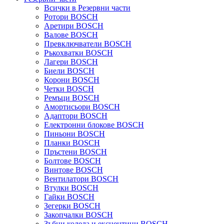
Всички в Резервни части
Ротори BOSCH
Аретири BOSCH
Валове BOSCH
Превключватели BOSCH
Ръкохватки BOSCH
Лагери BOSCH
Биели BOSCH
Корони BOSCH
Четки BOSCH
Ремъци BOSCH
Амортисьори BOSCH
Адаптори BOSCH
Електронни блокове BOSCH
Пиньони BOSCH
Планки BOSCH
Пръстени BOSCH
Болтове BOSCH
Винтове BOSCH
Вентилатори BOSCH
Втулки BOSCH
Гайки BOSCH
Зегерки BOSCH
Закопчалки BOSCH
Зъбни колела и ексцентици BOSCH