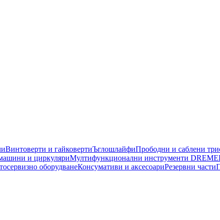
чи
Винтоверти и гайковерти
Ъглошлайфи
Прободни и саблени тр
машини и циркуляри
Мултифункционални инструменти DREME
тосервизно оборудване
Консумативи и аксесоари
Резервни части