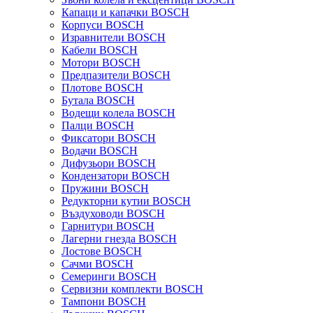
Капаци и капачки BOSCH
Корпуси BOSCH
Изравнители BOSCH
Кабели BOSCH
Мотори BOSCH
Предпазители BOSCH
Плотове BOSCH
Бутала BOSCH
Водещи колела BOSCH
Палци BOSCH
Фиксатори BOSCH
Водачи BOSCH
Дифузьори BOSCH
Кондензатори BOSCH
Пружини BOSCH
Редукторни кутии BOSCH
Въздуховоди BOSCH
Гарнитури BOSCH
Лагерни гнезда BOSCH
Лостове BOSCH
Сачми BOSCH
Семеринги BOSCH
Сервизни комплекти BOSCH
Тампони BOSCH