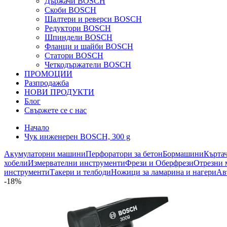
Държачи BOSCH
Скоби BOSCH
Шалтери и реверси BOSCH
Редуктори BOSCH
Шпиндели BOSCH
Фланци и шайби BOSCH
Статори BOSCH
Четкодържатели BOSCH
ПРОМОЦИИ
Разпродажба
НОВИ ПРОДУКТИ
Блог
Свържете се с нас
Начало
Чук инженерен BOSCH, 300 g
Акумулаторни машини
Перфоратори за бетон
Бормашини
Кърта
хобели
Измервателни инструменти
Фрези и Оберфрези
Отрезни 
инструменти
Такери и телбоди
Ножици за ламарина и нагери
Ав
-18%