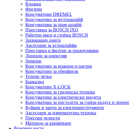
Вложки
Фрезери
Консумативи DREMEL
Консумативи за мултишлайф
Консумативи за прав шлайф
Приставки за BOSCH IXO
Работни маси и стойки BOSCH
Захващащи цанги
Аксесоари за ъглошлайфи
Приставки и филтри за прахоулавяне
Линеали за циркуляр
Зенкери
Консумативи за ножици и нагери
Консумативи за оберфрези
Телени четки
Бъркалки
Консумативи X-LOCK
Консумативи за градинска техника
Консумативи за електрически рендета
Консумативи за пистолети за горещ въздух и лепен
Куфари и чанти за електроинструменти
Аксесоари за измервателна техника
Пресови челюсти
Матрици за кримпване
Резервни части