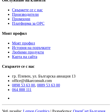
Обслужване на клиенти
Свържете се с нас
Производители
Промоции
Платформа за ОРС
Моят профил
Моят профил
История на поръчките
Любими продукти
Карта на сайта
Свържете се с нас
гр. Плевен, ул. Българска авиация 13
office@dikarconsult.com
0898 53 63 00
,
0889 53 63 00
064 888 111
Уеб дизайн:
Lemon Graphics
| Разработка:
OpenCart България