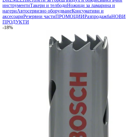
инструменти
Такери и телбоди
Ножици за ламарина и
нагери
Автосервизно оборудване
Консумативи и
аксесоари
Резервни части
ПРОМОЦИИ
Разпродажба
НОВИ
ПРОДУКТИ
-18%