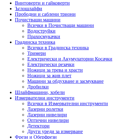
Винтоверти и гайковерти
Ъглошлайфи
Прободни и саблени триони
Почистващи машини
Всички в Почистващи машини
Водоструйки
Прахосмукачки
Градинска техника
Всички в Градинска техника
Тримери
Електрически и Акумулаторни Косачки
Електрически резачки
Ножици за трева и храсти
Ножици за жив плет
Машини за обдухване и засмукване
Дробилки
Шлайфмашини, хобели
Измервателни инструменти
Всички в Измервателни инструменти
Лазерни ролетки
Лазерни нивелири
Оптични нивелири
Детектори
Други уреди за измерване
Фрези и Оберфрези