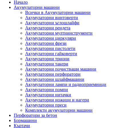
Начало
Акумулаторни машини
Всички в Акумулаторни машини
Акумулаторни винтоверти
Акумулаторни ъглошлайфи
Акумулаторни рендета
Акумулаторни мултиинструменти
Акумулаторни циркуляри
Акумулаторни фрези
Акумулаторни пистолети
Акумулаторни гайковерти
Акумулаторни триони
Акумулаторни такери
Акумулаторни почистващи машини
Акумулаторни перфоратори
Акумулаторни шлайфмашини
Акумулаторни лампи и радиоприемници
Акумулаторни помпи
Акумулаторни нитачки
Акумулаторни ножици и нагери
Акумулаторни преси
Комплекти акумулаторни машини
Перфоратори за бетон
Бормашини
Къртачи