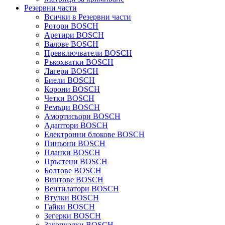
Резервни части
Всички в Резервни части
Ротори BOSCH
Аретири BOSCH
Валове BOSCH
Превключватели BOSCH
Ръкохватки BOSCH
Лагери BOSCH
Биели BOSCH
Корони BOSCH
Четки BOSCH
Ремъци BOSCH
Амортисьори BOSCH
Адаптори BOSCH
Електронни блокове BOSCH
Пиньони BOSCH
Планки BOSCH
Пръстени BOSCH
Болтове BOSCH
Винтове BOSCH
Вентилатори BOSCH
Втулки BOSCH
Гайки BOSCH
Зегерки BOSCH
Закопчалки BOSCH