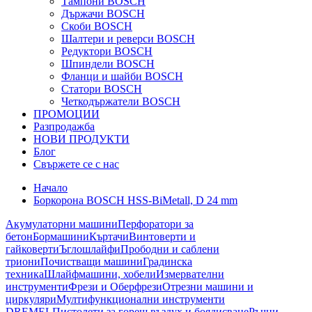
Тампони BOSCH
Държачи BOSCH
Скоби BOSCH
Шалтери и реверси BOSCH
Редуктори BOSCH
Шпиндели BOSCH
Фланци и шайби BOSCH
Статори BOSCH
Четкодържатели BOSCH
ПРОМОЦИИ
Разпродажба
НОВИ ПРОДУКТИ
Блог
Свържете се с нас
Начало
Боркорона BOSCH HSS-BiMetall, D 24 mm
Акумулаторни машини
Перфоратори за
бетон
Бормашини
Къртачи
Винтоверти и
гайковерти
Ъглошлайфи
Прободни и саблени
триони
Почистващи машини
Градинска
техника
Шлайфмашини, хобели
Измервателни
инструменти
Фрези и Оберфрези
Отрезни машини и
циркуляри
Мултифункционални инструменти
DREMEL
Пистолети за горещ въздух и боядисване
Ръчни