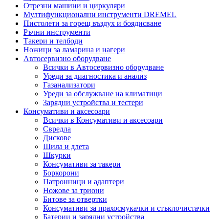
Отрезни машини и циркуляри
Мултифункционални инструменти DREMEL
Пистолети за горещ въздух и боядисване
Ръчни инструменти
Такери и телбоди
Ножици за ламарина и нагери
Автосервизно оборудване
Всички в Автосервизно оборудване
Уреди за диагностика и анализ
Газанализатори
Уреди за обслужване на климатици
Зарядни устройства и тестери
Консумативи и аксесоари
Всички в Консумативи и аксесоари
Свредла
Дискове
Шила и длета
Шкурки
Консумативи за такери
Боркорони
Патронници и адаптери
Ножове за триони
Битове за отвертки
Консумативи за прахосмукачки и стъклочистачки
Батерии и зарядни устройства