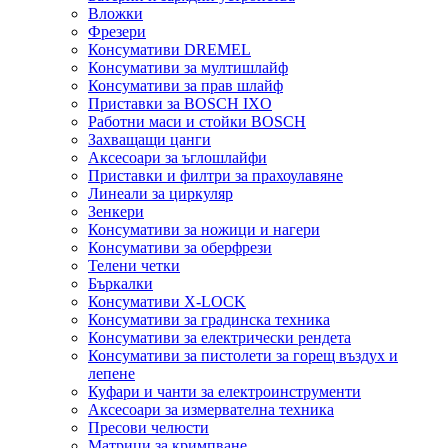
Вложки
Фрезери
Консумативи DREMEL
Консумативи за мултишлайф
Консумативи за прав шлайф
Приставки за BOSCH IXO
Работни маси и стойки BOSCH
Захващащи цанги
Аксесоари за ъглошлайфи
Приставки и филтри за прахоулавяне
Линеали за циркуляр
Зенкери
Консумативи за ножици и нагери
Консумативи за оберфрези
Телени четки
Бъркалки
Консумативи X-LOCK
Консумативи за градинска техника
Консумативи за електрически рендета
Консумативи за пистолети за горещ въздух и
лепене
Куфари и чанти за електроинструменти
Аксесоари за измервателна техника
Пресови челюсти
Матрици за кримпване