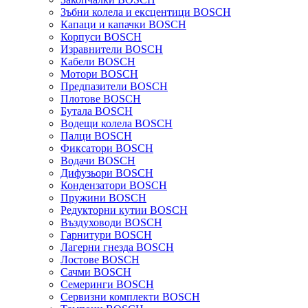
Зъбни колела и ексцентици BOSCH
Капаци и капачки BOSCH
Корпуси BOSCH
Изравнители BOSCH
Кабели BOSCH
Мотори BOSCH
Предпазители BOSCH
Плотове BOSCH
Бутала BOSCH
Водещи колела BOSCH
Палци BOSCH
Фиксатори BOSCH
Водачи BOSCH
Дифузьори BOSCH
Кондензатори BOSCH
Пружини BOSCH
Редукторни кутии BOSCH
Въздуховоди BOSCH
Гарнитури BOSCH
Лагерни гнезда BOSCH
Лостове BOSCH
Сачми BOSCH
Семеринги BOSCH
Сервизни комплекти BOSCH