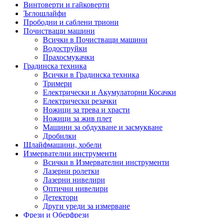
Винтоверти и гайковерти
Ъглошлайфи
Прободни и саблени триони
Почистващи машини
Всички в Почистващи машини
Водоструйки
Прахосмукачки
Градинска техника
Всички в Градинска техника
Тримери
Електрически и Акумулаторни Косачки
Електрически резачки
Ножици за трева и храсти
Ножици за жив плет
Машини за обдухване и засмукване
Дробилки
Шлайфмашини, хобели
Измервателни инструменти
Всички в Измервателни инструменти
Лазерни ролетки
Лазерни нивелири
Оптични нивелири
Детектори
Други уреди за измерване
Фрези и Оберфрези