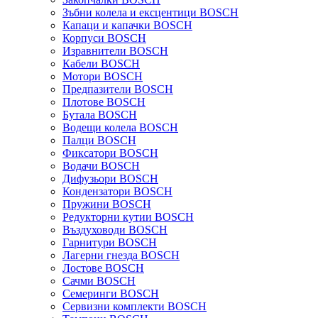
Зъбни колела и ексцентици BOSCH
Капаци и капачки BOSCH
Корпуси BOSCH
Изравнители BOSCH
Кабели BOSCH
Мотори BOSCH
Предпазители BOSCH
Плотове BOSCH
Бутала BOSCH
Водещи колела BOSCH
Палци BOSCH
Фиксатори BOSCH
Водачи BOSCH
Дифузьори BOSCH
Кондензатори BOSCH
Пружини BOSCH
Редукторни кутии BOSCH
Въздуховоди BOSCH
Гарнитури BOSCH
Лагерни гнезда BOSCH
Лостове BOSCH
Сачми BOSCH
Семеринги BOSCH
Сервизни комплекти BOSCH