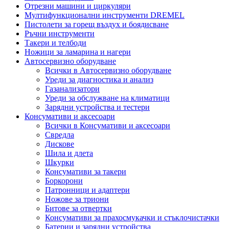
Отрезни машини и циркуляри
Мултифункционални инструменти DREMEL
Пистолети за горещ въздух и боядисване
Ръчни инструменти
Такери и телбоди
Ножици за ламарина и нагери
Автосервизно оборудване
Всички в Автосервизно оборудване
Уреди за диагностика и анализ
Газанализатори
Уреди за обслужване на климатици
Зарядни устройства и тестери
Консумативи и аксесоари
Всички в Консумативи и аксесоари
Свредла
Дискове
Шила и длета
Шкурки
Консумативи за такери
Боркорони
Патронници и адаптери
Ножове за триони
Битове за отвертки
Консумативи за прахосмукачки и стъклочистачки
Батерии и зарядни устройства