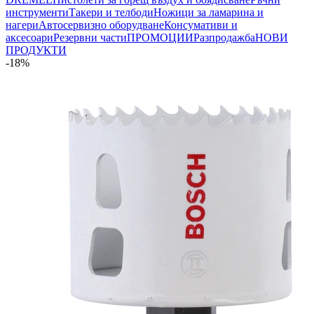
инструменти
Такери и телбоди
Ножици за ламарина и
нагери
Автосервизно оборудване
Консумативи и
аксесоари
Резервни части
ПРОМОЦИИ
Разпродажба
НОВИ
ПРОДУКТИ
-18%