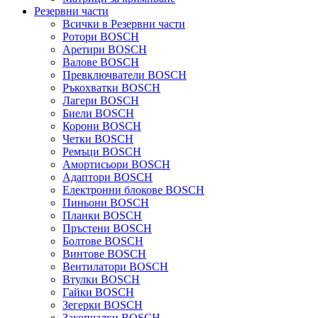
Резервни части
Всички в Резервни части
Ротори BOSCH
Аретири BOSCH
Валове BOSCH
Превключватели BOSCH
Ръкохватки BOSCH
Лагери BOSCH
Биели BOSCH
Корони BOSCH
Четки BOSCH
Ремъци BOSCH
Амортисьори BOSCH
Адаптори BOSCH
Електронни блокове BOSCH
Пиньони BOSCH
Планки BOSCH
Пръстени BOSCH
Болтове BOSCH
Винтове BOSCH
Вентилатори BOSCH
Втулки BOSCH
Гайки BOSCH
Зегерки BOSCH
Закопчалки BOSCH