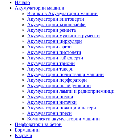
Начало
Акумулаторни машини
Всички в Акумулаторни машини
Акумулаторни винтоверти
Акумулаторни ъглошлайфи
Акумулаторни рендета
Акумулаторни мултиинструменти
Акумулаторни циркуляри
Акумулаторни фрези
Акумулаторни пистолети
Акумулаторни гайковерти
Акумулаторни триони
Акумулаторни такери
Акумулаторни почистващи машини
Акумулаторни перфоратори
Акумулаторни шлайфмашини
Акумулаторни лампи и радиоприемници
Акумулаторни помпи
Акумулаторни нитачки
Акумулаторни ножици и нагери
Акумулаторни преси
Комплекти акумулаторни машини
Перфоратори за бетон
Бормашини
Къртачи