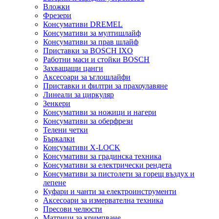
Вложки
Фрезери
Консумативи DREMEL
Консумативи за мултишлайф
Консумативи за прав шлайф
Приставки за BOSCH IXO
Работни маси и стойки BOSCH
Захващащи цанги
Аксесоари за ъглошлайфи
Приставки и филтри за прахоулавяне
Линеали за циркуляр
Зенкери
Консумативи за ножици и нагери
Консумативи за оберфрези
Телени четки
Бъркалки
Консумативи X-LOCK
Консумативи за градинска техника
Консумативи за електрически рендета
Консумативи за пистолети за горещ въздух и
лепене
Куфари и чанти за електроинструменти
Аксесоари за измервателна техника
Пресови челюсти
Матрици за кримпване