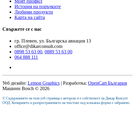
Моят профил
История на поръчките
Любими продукти
Карта на сайта
Свържете се с нас
гр. Плевен, ул. Българска авиация 13
office@dikarconsult.com
0898 53 63 00
,
0889 53 63 00
064 888 111
Уеб дизайн:
Lemon Graphics
| Разработка:
OpenCart България
Машини Bosch © 2026
© Съдържанието на тази уеб страница е авторско и е собственост на Дикар Консулт
ООД. Копирането и разпространението на текстове под всякаква форма е забранено.