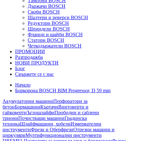
Тампони BOSCH
Държачи BOSCH
Скоби BOSCH
Шалтери и реверси BOSCH
Редуктори BOSCH
Шпиндели BOSCH
Фланци и шайби BOSCH
Статори BOSCH
Четкодържатели BOSCH
ПРОМОЦИИ
Разпродажба
НОВИ ПРОДУКТИ
Блог
Свържете се с нас
Начало
Боркорона BOSCH BIM Progressor, D 59 mm
Акумулаторни машини
Перфоратори за
бетон
Бормашини
Къртачи
Винтоверти и
гайковерти
Ъглошлайфи
Прободни и саблени
триони
Почистващи машини
Градинска
техника
Шлайфмашини, хобели
Измервателни
инструменти
Фрези и Оберфрези
Отрезни машини и
циркуляри
Мултифункционални инструменти
DREMEL
Пистолети за горещ въздух и боядисване
Ръчни