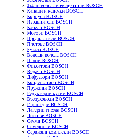
Зъбни колела и ексцентици BOSCH
Капаци и капачки BOSCH
Корпуси BOSCH
Изравнители BOSCH
Кабели BOSCH
Мотори BOSCH
Предпазители BOSCH
Плотове BOSCH
Бутала BOSCH
Водещи колела BOSCH
Палци BOSCH
Фиксатори BOSCH
Водачи BOSCH
Дифузьори BOSCH
Кондензатори BOSCH
Пружини BOSCH
Редукторни кутии BOSCH
Въздуховоди BOSCH
Гарнитури BOSCH
Лагерни гнезда BOSCH
Лостове BOSCH
Сачми BOSCH
Семеринги BOSCH
Сервизни комплекти BOSCH