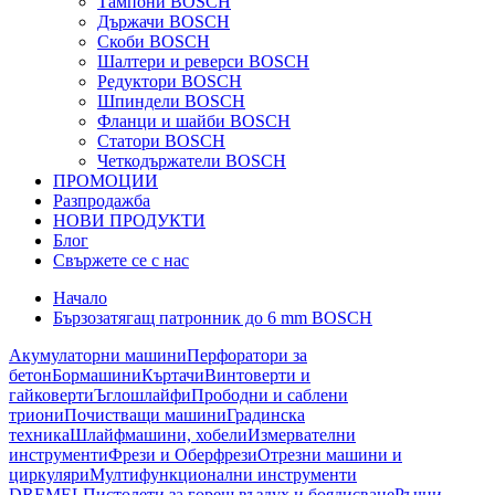
Тампони BOSCH
Държачи BOSCH
Скоби BOSCH
Шалтери и реверси BOSCH
Редуктори BOSCH
Шпиндели BOSCH
Фланци и шайби BOSCH
Статори BOSCH
Четкодържатели BOSCH
ПРОМОЦИИ
Разпродажба
НОВИ ПРОДУКТИ
Блог
Свържете се с нас
Начало
Бързозатягащ патронник до 6 mm BOSCH
Акумулаторни машини
Перфоратори за
бетон
Бормашини
Къртачи
Винтоверти и
гайковерти
Ъглошлайфи
Прободни и саблени
триони
Почистващи машини
Градинска
техника
Шлайфмашини, хобели
Измервателни
инструменти
Фрези и Оберфрези
Отрезни машини и
циркуляри
Мултифункционални инструменти
DREMEL
Пистолети за горещ въздух и боядисване
Ръчни