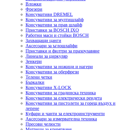
Вложки
Фрезери
Консумативи DREMEL
Консумативи за мултишлайф
Консумативи за прав шлайф
Приставки за BOSCH IXO
Работни маси и стойки BOSCH
Захващащи цанги
Аксесоари за ъглошлайфи
Приставки и филтри за прахоулавяне
Линеали за циркуляр
Зенкери
Консумативи за ножици и нагери
Консумативи за оберфрези
Телени четки
Бъркалки
Консумативи X-LOCK
Консумативи за градинска техника
Консумативи за електрически рендета
Консумативи за пистолети за горещ въздух и
лепене
Куфари и чанти за електроинструменти
Аксесоари за измервателна техника
Пресови челюсти
Матрици за кримпване