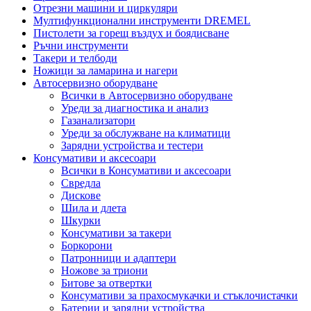
Отрезни машини и циркуляри
Мултифункционални инструменти DREMEL
Пистолети за горещ въздух и боядисване
Ръчни инструменти
Такери и телбоди
Ножици за ламарина и нагери
Автосервизно оборудване
Всички в Автосервизно оборудване
Уреди за диагностика и анализ
Газанализатори
Уреди за обслужване на климатици
Зарядни устройства и тестери
Консумативи и аксесоари
Всички в Консумативи и аксесоари
Свредла
Дискове
Шила и длета
Шкурки
Консумативи за такери
Боркорони
Патронници и адаптери
Ножове за триони
Битове за отвертки
Консумативи за прахосмукачки и стъклочистачки
Батерии и зарядни устройства