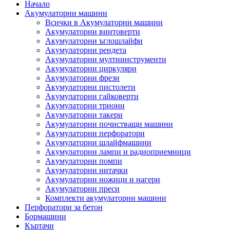
Начало
Акумулаторни машини
Всички в Акумулаторни машини
Акумулаторни винтоверти
Акумулаторни ъглошлайфи
Акумулаторни рендета
Акумулаторни мултиинструменти
Акумулаторни циркуляри
Акумулаторни фрези
Акумулаторни пистолети
Акумулаторни гайковерти
Акумулаторни триони
Акумулаторни такери
Акумулаторни почистващи машини
Акумулаторни перфоратори
Акумулаторни шлайфмашини
Акумулаторни лампи и радиоприемници
Акумулаторни помпи
Акумулаторни нитачки
Акумулаторни ножици и нагери
Акумулаторни преси
Комплекти акумулаторни машини
Перфоратори за бетон
Бормашини
Къртачи