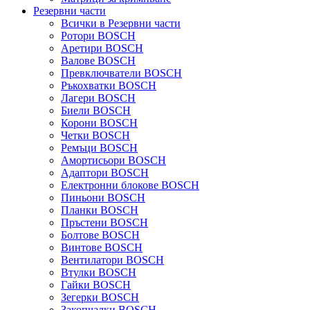
Резервни части
Всички в Резервни части
Ротори BOSCH
Аретири BOSCH
Валове BOSCH
Превключватели BOSCH
Ръкохватки BOSCH
Лагери BOSCH
Биели BOSCH
Корони BOSCH
Четки BOSCH
Ремъци BOSCH
Амортисьори BOSCH
Адаптори BOSCH
Електронни блокове BOSCH
Пиньони BOSCH
Планки BOSCH
Пръстени BOSCH
Болтове BOSCH
Винтове BOSCH
Вентилатори BOSCH
Втулки BOSCH
Гайки BOSCH
Зегерки BOSCH
Закопчалки BOSCH