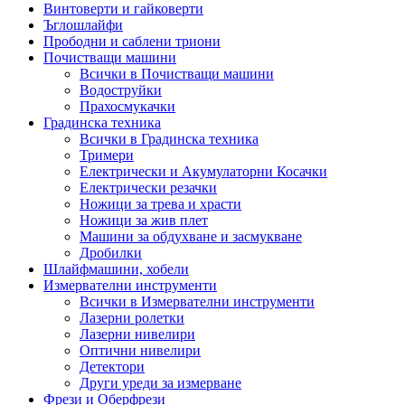
Винтоверти и гайковерти
Ъглошлайфи
Прободни и саблени триони
Почистващи машини
Всички в Почистващи машини
Водоструйки
Прахосмукачки
Градинска техника
Всички в Градинска техника
Тримери
Електрически и Акумулаторни Косачки
Електрически резачки
Ножици за трева и храсти
Ножици за жив плет
Машини за обдухване и засмукване
Дробилки
Шлайфмашини, хобели
Измервателни инструменти
Всички в Измервателни инструменти
Лазерни ролетки
Лазерни нивелири
Оптични нивелири
Детектори
Други уреди за измерване
Фрези и Оберфрези