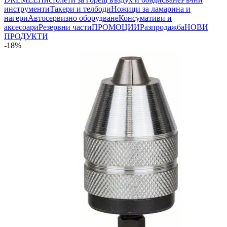
инструменти
Такери и телбоди
Ножици за ламарина и
нагери
Автосервизно оборудване
Консумативи и
аксесоари
Резервни части
ПРОМОЦИИ
Разпродажба
НОВИ
ПРОДУКТИ
-18%