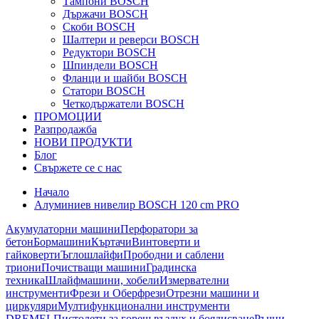
Тампони BOSCH
Държачи BOSCH
Скоби BOSCH
Шалтери и реверси BOSCH
Редуктори BOSCH
Шпиндели BOSCH
Фланци и шайби BOSCH
Статори BOSCH
Четкодържатели BOSCH
ПРОМОЦИИ
Разпродажба
НОВИ ПРОДУКТИ
Блог
Свържете се с нас
Начало
Алуминиев нивелир BOSCH 120 cm PRO
Акумулаторни машини
Перфоратори за
бетон
Бормашини
Къртачи
Винтоверти и
гайковерти
Ъглошлайфи
Прободни и саблени
триони
Почистващи машини
Градинска
техника
Шлайфмашини, хобели
Измервателни
инструменти
Фрези и Оберфрези
Отрезни машини и
циркуляри
Мултифункционални инструменти
DREMEL
Пистолети за горещ въздух и боядисване
Ръчни