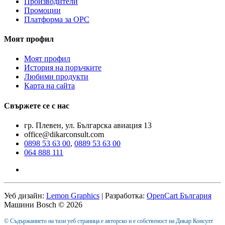
Производители
Промоции
Платформа за ОРС
Моят профил
Моят профил
История на поръчките
Любими продукти
Карта на сайта
Свържете се с нас
гр. Плевен, ул. Българска авиация 13
office@dikarconsult.com
0898 53 63 00
,
0889 53 63 00
064 888 111
Уеб дизайн:
Lemon Graphics
| Разработка:
OpenCart България
Машини Bosch © 2026
© Съдържанието на тази уеб страница е авторско и е собственост на Дикар Консулт