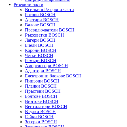
Резервни части
Всички в Резервни части
Ротори BOSCH
Аретири BOSCH
Валове BOSCH
Превключватели BOSCH
Ръкохватки BOSCH
Лагери BOSCH
Биели BOSCH
Корони BOSCH
Четки BOSCH
Ремъци BOSCH
Амортисьори BOSCH
Адаптори BOSCH
Електронни блокове BOSCH
Пиньони BOSCH
Планки BOSCH
Пръстени BOSCH
Болтове BOSCH
Винтове BOSCH
Вентилатори BOSCH
Втулки BOSCH
Гайки BOSCH
Зегерки BOSCH
Закопчалки BOSCH