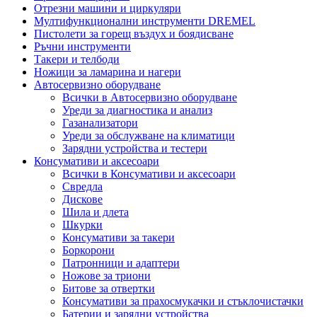
Отрезни машини и циркуляри
Мултифункционални инструменти DREMEL
Пистолети за горещ въздух и боядисване
Ръчни инструменти
Такери и телбоди
Ножици за ламарина и нагери
Автосервизно оборудване
Всички в Автосервизно оборудване
Уреди за диагностика и анализ
Газанализатори
Уреди за обслужване на климатици
Зарядни устройства и тестери
Консумативи и аксесоари
Всички в Консумативи и аксесоари
Свредла
Дискове
Шила и длета
Шкурки
Консумативи за такери
Боркорони
Патронници и адаптери
Ножове за триони
Битове за отвертки
Консумативи за прахосмукачки и стъклочистачки
Батерии и зарядни устройства