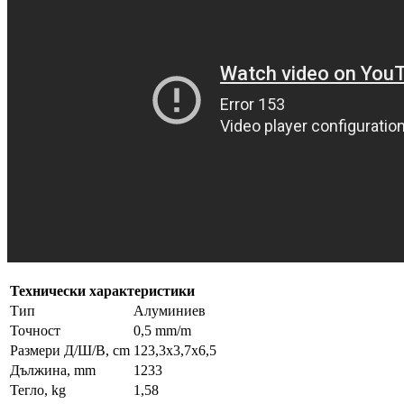
Технически характеристики
Тип
Алуминиев
Точност
0,5 mm/m
Размери Д/Ш/В, cm
123,3x3,7x6,5
Дължина, mm
1233
Тегло, kg
1,58