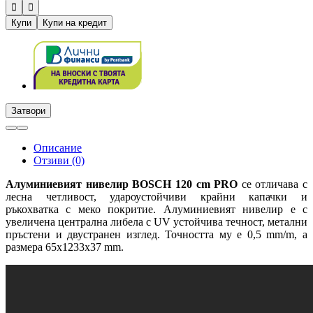


Купи
Купи на кредит
Затвори
Описание
Отзиви (0)
Алуминиевият нивелир BOSCH 120 cm PRO
се отличава с
лесна четливост, удароустойчиви крайни капачки и
ръкохватка с меко покритие. Алуминиевият нивелир е с
увеличена централна либела с UV устойчива течност, метални
пръстени и двустранен изглед. Точността му е 0,5 mm/m, а
размера 65x1233x37 mm.