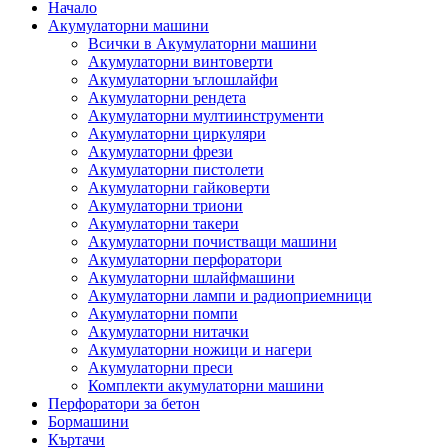
Начало
Акумулаторни машини
Всички в Акумулаторни машини
Акумулаторни винтоверти
Акумулаторни ъглошлайфи
Акумулаторни рендета
Акумулаторни мултиинструменти
Акумулаторни циркуляри
Акумулаторни фрези
Акумулаторни пистолети
Акумулаторни гайковерти
Акумулаторни триони
Акумулаторни такери
Акумулаторни почистващи машини
Акумулаторни перфоратори
Акумулаторни шлайфмашини
Акумулаторни лампи и радиоприемници
Акумулаторни помпи
Акумулаторни нитачки
Акумулаторни ножици и нагери
Акумулаторни преси
Комплекти акумулаторни машини
Перфоратори за бетон
Бормашини
Къртачи