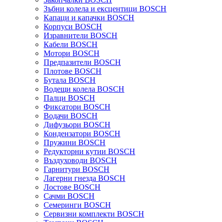
Зъбни колела и ексцентици BOSCH
Капаци и капачки BOSCH
Корпуси BOSCH
Изравнители BOSCH
Кабели BOSCH
Мотори BOSCH
Предпазители BOSCH
Плотове BOSCH
Бутала BOSCH
Водещи колела BOSCH
Палци BOSCH
Фиксатори BOSCH
Водачи BOSCH
Дифузьори BOSCH
Кондензатори BOSCH
Пружини BOSCH
Редукторни кутии BOSCH
Въздуховоди BOSCH
Гарнитури BOSCH
Лагерни гнезда BOSCH
Лостове BOSCH
Сачми BOSCH
Семеринги BOSCH
Сервизни комплекти BOSCH