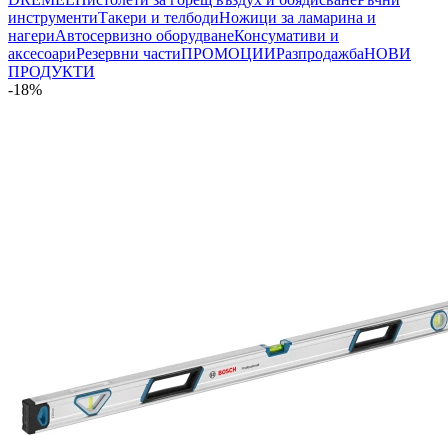
инструменти
Такери и телбоди
Ножици за ламарина и
нагери
Автосервизно оборудване
Консумативи и
аксесоари
Резервни части
ПРОМОЦИИ
Разпродажба
НОВИ
ПРОДУКТИ
-18%