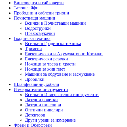
Винтоверти и гайковерти
Ъглошлайфи
Прободни и саблени триони
Почистващи машини
Всички в Почистващи машини
Водоструйки
Прахосмукачки
Градинска техника
Всички в Градинска техника
Тримери
Електрически и Акумулаторни Косачки
Електрически резачки
Ножици за трева и храсти
Ножици за жив плет
Машини за обдухване и засмукване
Дробилки
Шлайфмашини, хобели
Измервателни инструменти
Всички в Измервателни инструменти
Лазерни ролетки
Лазерни нивелири
Оптични нивелири
Детектори
Други уреди за измерване
Фрези и Оберфрези