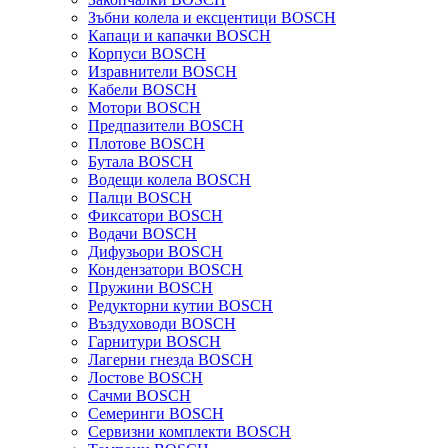
Зъбни колела и ексцентици BOSCH
Капаци и капачки BOSCH
Корпуси BOSCH
Изравнители BOSCH
Кабели BOSCH
Мотори BOSCH
Предпазители BOSCH
Плотове BOSCH
Бутала BOSCH
Водещи колела BOSCH
Палци BOSCH
Фиксатори BOSCH
Водачи BOSCH
Дифузьори BOSCH
Кондензатори BOSCH
Пружини BOSCH
Редукторни кутии BOSCH
Въздуховоди BOSCH
Гарнитури BOSCH
Лагерни гнезда BOSCH
Лостове BOSCH
Сачми BOSCH
Семеринги BOSCH
Сервизни комплекти BOSCH