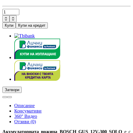


Купи
Купи на кредит
Затвори
Описание
Консумативи
360° Видео
Отзиви (0)
Акумулаторната ножица BOSCH GUS 12V-300 SOLO
е с