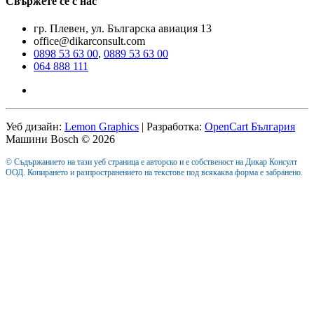
Свържете се с нас
гр. Плевен, ул. Българска авиация 13
office@dikarconsult.com
0898 53 63 00
,
0889 53 63 00
064 888 111
Уеб дизайн:
Lemon Graphics
| Разработка:
OpenCart България
Машини Bosch © 2026
© Съдържанието на тази уеб страница е авторско и е собственост на Дикар Консулт
ООД. Копирането и разпространението на текстове под всякаква форма е забранено.