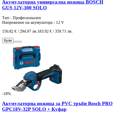
Акумулаторна универсална ножица BOSCH
GUS 12V-300 SOLO
Тип - Професионален
Напрежение на акумулатора - 12 V
150.82 € / 294.97 лв.
183.92 € / 359.71 лв.
Купи
-18%
Акумулаторна ножица за PVC тръби Bosch PRO
GPC18V-32P SOLO + Куфар