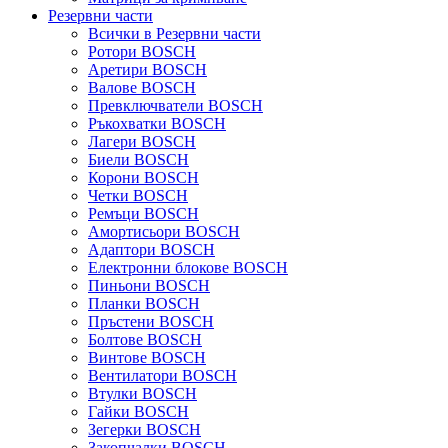
Резервни части
Всички в Резервни части
Ротори BOSCH
Аретири BOSCH
Валове BOSCH
Превключватели BOSCH
Ръкохватки BOSCH
Лагери BOSCH
Биели BOSCH
Корони BOSCH
Четки BOSCH
Ремъци BOSCH
Амортисьори BOSCH
Адаптори BOSCH
Електронни блокове BOSCH
Пиньони BOSCH
Планки BOSCH
Пръстени BOSCH
Болтове BOSCH
Винтове BOSCH
Вентилатори BOSCH
Втулки BOSCH
Гайки BOSCH
Зегерки BOSCH
Закопчалки BOSCH