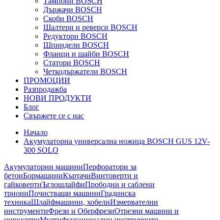
Тампони BOSCH
Държачи BOSCH
Скоби BOSCH
Шалтери и реверси BOSCH
Редуктори BOSCH
Шпиндели BOSCH
Фланци и шайби BOSCH
Статори BOSCH
Четкодържатели BOSCH
ПРОМОЦИИ
Разпродажба
НОВИ ПРОДУКТИ
Блог
Свържете се с нас
Начало
Акумулаторна универсална ножица BOSCH GUS 12V-
300 SOLO
Акумулаторни машини
Перфоратори за
бетон
Бормашини
Къртачи
Винтоверти и
гайковерти
Ъглошлайфи
Прободни и саблени
триони
Почистващи машини
Градинска
техника
Шлайфмашини, хобели
Измервателни
инструменти
Фрези и Оберфрези
Отрезни машини и
циркуляри
Мултифункционални инструменти