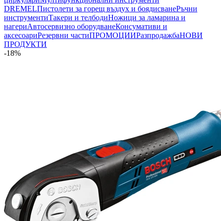
DREMEL
Пистолети за горещ въздух и боядисване
Ръчни
инструменти
Такери и телбоди
Ножици за ламарина и
нагери
Автосервизно оборудване
Консумативи и
аксесоари
Резервни части
ПРОМОЦИИ
Разпродажба
НОВИ
ПРОДУКТИ
-18%