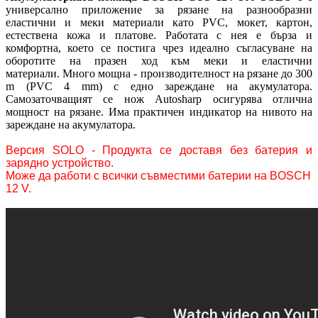
универсално приложение за рязане на разнообразни
еластични и меки материали като PVC, мокет, картон,
естествена кожа и платове. Работата с нея е бърза и
комфортна, което се постига чрез идеално съгласуване на
оборотите на празен ход към меки и еластични
материали. Много мощна - производителност на рязане до 300
m (PVC 4 mm) с едно зареждане на акумулатора.
Самозаточващият се нож Autosharp осигурява отлична
мощност на рязане. Има практичен индикатор на нивото на
зареждане на акумулатора.
Версия SOLO - Продукта се доставя без батерия и
зарядно устройство.
Може да работи с всички съвместими батерии на BOSCH
12 V.