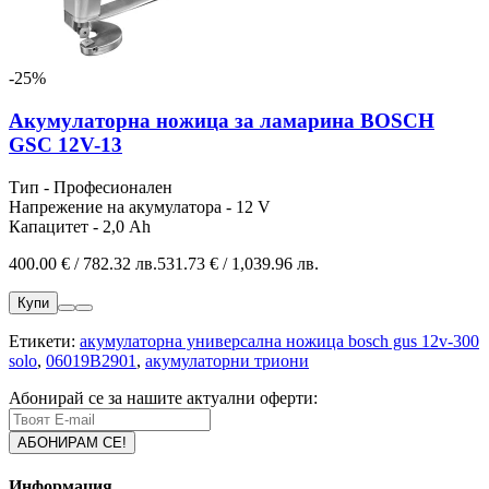
-25%
Акумулаторна ножица за ламарина BOSCH
GSC 12V-13
Тип - Професионален
Напрежение на акумулатора - 12 V
Капацитет - 2,0 Ah
400.00 € / 782.32 лв.
531.73 € / 1,039.96 лв.
Купи
Етикети:
акумулаторна универсална ножица bosch gus 12v-300
solo
,
06019B2901
,
акумулаторни триони
Абонирай се за нашите актуални оферти:
Информация