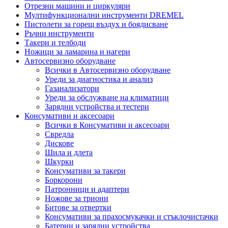
Отрезни машини и циркуляри
Мултифункционални инструменти DREMEL
Пистолети за горещ въздух и боядисване
Ръчни инструменти
Такери и телбоди
Ножици за ламарина и нагери
Автосервизно оборудване
Всички в Автосервизно оборудване
Уреди за диагностика и анализ
Газанализатори
Уреди за обслужване на климатици
Зарядни устройства и тестери
Консумативи и аксесоари
Всички в Консумативи и аксесоари
Свредла
Дискове
Шила и длета
Шкурки
Консумативи за такери
Боркорони
Патронници и адаптери
Ножове за триони
Битове за отвертки
Консумативи за прахосмукачки и стъклочистачки
Батерии и зарядни устройства