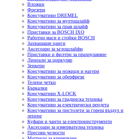
Вложки
Фрезери
Консумативи DREMEL
Консумативи за мултишлайф
Консумативи за прав шлайф
Приставки за BOSCH IXO
Работни маси и стойки BOSCH
Захващащи цанги
Аксесоари за ъглошлайфи
Приставки и филтри за прахоулавяне
Линеали за циркуляр
Зенкери
Консумативи за ножици и нагери
Консумативи за оберфрези
Телени четки
Бъркалки
Консумативи X-LOCK
Консумативи за градинска техника
Консумативи за електрически рендета
Консумативи за пистолети за горещ въздух и
лепене
Куфари и чанти за електроинструменти
Аксесоари за измервателна техника
Пресови челюсти
Матрици за кримпване