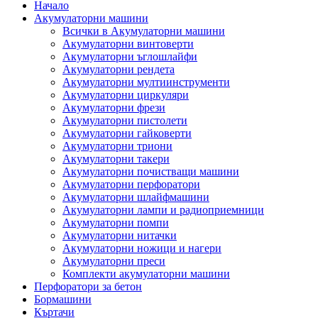
Начало
Акумулаторни машини
Всички в Акумулаторни машини
Акумулаторни винтоверти
Акумулаторни ъглошлайфи
Акумулаторни рендета
Акумулаторни мултиинструменти
Акумулаторни циркуляри
Акумулаторни фрези
Акумулаторни пистолети
Акумулаторни гайковерти
Акумулаторни триони
Акумулаторни такери
Акумулаторни почистващи машини
Акумулаторни перфоратори
Акумулаторни шлайфмашини
Акумулаторни лампи и радиоприемници
Акумулаторни помпи
Акумулаторни нитачки
Акумулаторни ножици и нагери
Акумулаторни преси
Комплекти акумулаторни машини
Перфоратори за бетон
Бормашини
Къртачи